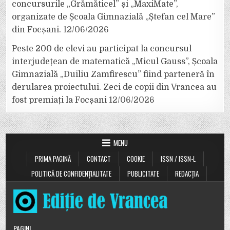
concursurile „Grămăticel” și „MaxiMate”,
organizate de Școala Gimnazială „Ștefan cel Mare”
din Focșani.
12/06/2026
Peste 200 de elevi au participat la concursul
interjudețean de matematică „Micul Gauss”, Școala
Gimnazială „Duiliu Zamfirescu” fiind parteneră în
derularea proiectului. Zeci de copii din Vrancea au
fost premiați la Focșani
12/06/2026
MENU
PRIMA PAGINĂ
CONTACT
COOKIE
ISSN / ISSN-L
POLITICĂ DE CONFIDENȚIALITATE
PUBLICITATE
REDACȚIA
PAGINI