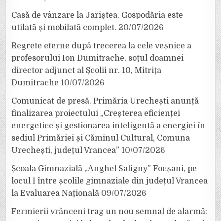
Casă de vânzare la Jariștea. Gospodăria este
utilată și mobilată complet.
20/07/2026
Regrete eterne după trecerea la cele veșnice a
profesorului Ion Dumitrache, soțul doamnei
director adjunct al Școlii nr. 10, Mitrița
Dumitrache
10/07/2026
Comunicat de presă. Primăria Urechești anunță
finalizarea proiectului „Creșterea eficienței
energetice și gestionarea inteligentă a energiei în
sediul Primăriei și Căminul Cultural, Comuna
Urechești, județul Vrancea”
10/07/2026
Școala Gimnazială „Anghel Saligny” Focșani, pe
locul I între școlile gimnaziale din județul Vrancea
la Evaluarea Națională
09/07/2026
Fermierii vrânceni trag un nou semnal de alarmă: