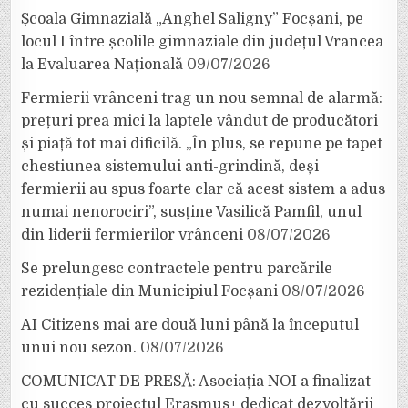
Școala Gimnazială „Anghel Saligny” Focșani, pe
locul I între școlile gimnaziale din județul Vrancea
la Evaluarea Națională
09/07/2026
Fermierii vrânceni trag un nou semnal de alarmă:
prețuri prea mici la laptele vândut de producători
și piață tot mai dificilă. „În plus, se repune pe tapet
chestiunea sistemului anti-grindină, deși
fermierii au spus foarte clar că acest sistem a adus
numai nenorociri”, susține Vasilică Pamfil, unul
din liderii fermierilor vrânceni
08/07/2026
Se prelungesc contractele pentru parcările
rezidențiale din Municipiul Focșani
08/07/2026
AI Citizens mai are două luni până la începutul
unui nou sezon.
08/07/2026
COMUNICAT DE PRESĂ: Asociația NOI a finalizat
cu succes proiectul Erasmus+ dedicat dezvoltării