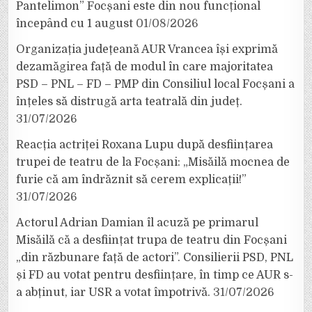
Pantelimon” Focșani este din nou funcțional
începând cu 1 august
01/08/2026
Organizația județeană AUR Vrancea își exprimă
dezamăgirea față de modul în care majoritatea
PSD – PNL – FD – PMP din Consiliul local Focșani a
înțeles să distrugă arta teatrală din județ.
31/07/2026
Reacția actriței Roxana Lupu după desființarea
trupei de teatru de la Focșani: „Misăilă mocnea de
furie că am îndrăznit să cerem explicații!”
31/07/2026
Actorul Adrian Damian îl acuză pe primarul
Misăilă că a desființat trupa de teatru din Focșani
„din răzbunare față de actori”. Consilierii PSD, PNL
și FD au votat pentru desființare, în timp ce AUR s-
a abținut, iar USR a votat împotrivă.
31/07/2026