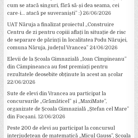
cum se atacă singuri, fără să-și dea seama, cei
care-i… atacă pe suveraniști” :)
26/06/2026
UAT Năruja a finalizat proiectul „Construire
Centru de zi pentru copiii aflați în situație de risc
de separare de părinți în localitatea Podu Nărujei,
comuna Năruja, județul Vrancea”
24/06/2026
Elevii de la Școala Gimnazială „Ioan Cîmpineanu”
din Câmpineanca au fost premiați pentru
rezultatele deosebite obținute în acest an școlar
22/06/2026
Sute de elevi din Vrancea au participat la
concursurile „Grămăticel” și „MaxiMate”,
organizate de Școala Gimnazială „Ștefan cel Mare”
din Focșani.
12/06/2026
Peste 200 de elevi au participat la concursul
interjudețean de matematică „Micul Gauss”, Școala