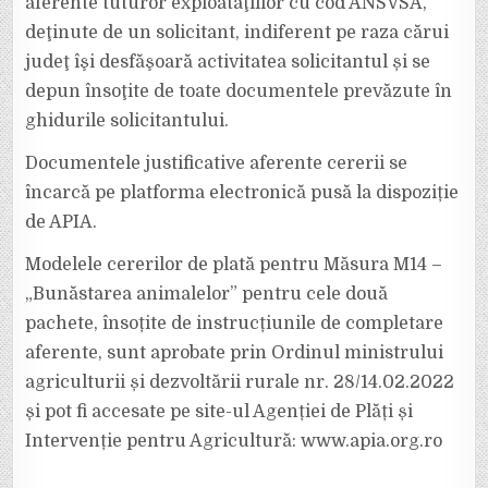
aferente tuturor exploataţiilor cu cod ANSVSA,
deţinute de un solicitant, indiferent pe raza cărui
judeţ îşi desfăşoară activitatea solicitantul și se
depun însoţite de toate documentele prevăzute în
ghidurile solicitantului.
Documentele justificative aferente cererii se
încarcă pe platforma electronică pusă la dispoziție
de APIA.
Modelele cererilor de plată pentru Măsura M14 –
„Bunăstarea animalelor” pentru cele două
pachete, însoțite de instrucțiunile de completare
aferente, sunt aprobate prin Ordinul ministrului
agriculturii și dezvoltării rurale nr. 28/14.02.2022
și pot fi accesate pe site-ul Agenției de Plăți și
Intervenție pentru Agricultură: www.apia.org.ro