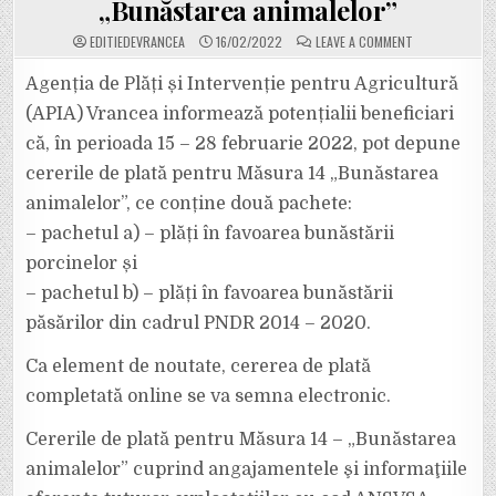
„Bunăstarea animalelor”
ON
EDITIEDEVRANCEA
16/02/2022
LEAVE A COMMENT
APIA
VRANCEA
INFORMEAZĂ
Agenția de Plăți și Intervenție pentru Agricultură
POTENȚIALII
BENEFICIARI
(APIA) Vrancea informează potențialii beneficiari
CĂ
ÎN
că, în perioada 15 – 28 februarie 2022, pot depune
PERIOADA
15
cererile de plată pentru Măsura 14 „Bunăstarea
–
28
FEBRUARIE
animalelor”, ce conține două pachete:
2022
POT
– pachetul a) – plăți în favoarea bunăstării
DEPUNE
CERERILE
porcinelor și
DE
PLATĂ
– pachetul b) – plăți în favoarea bunăstării
PENTRU
MĂSURA
14
păsărilor din cadrul PNDR 2014 – 2020.
„BUNĂSTAREA
ANIMALELOR”
Ca element de noutate, cererea de plată
completată online se va semna electronic.
Cererile de plată pentru Măsura 14 – „Bunăstarea
animalelor” cuprind angajamentele şi informaţiile