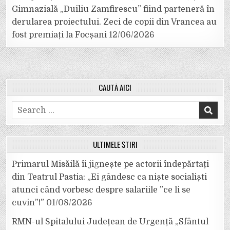
Gimnazială „Duiliu Zamfirescu” fiind parteneră în
derularea proiectului. Zeci de copii din Vrancea au
fost premiați la Focșani
12/06/2026
CAUTĂ AICI
Search
for:
ULTIMELE ȘTIRI
Primarul Misăilă îi jignește pe actorii îndepărtați
din Teatrul Pastia: „Ei gândesc ca niște socialiști
atunci când vorbesc despre salariile ”ce li se
cuvin”!”
01/08/2026
RMN-ul Spitalului Județean de Urgență „Sfântul