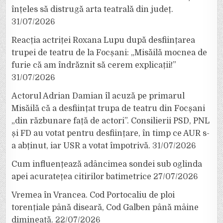
înțeles să distrugă arta teatrală din județ.
31/07/2026
Reacția actriței Roxana Lupu după desființarea
trupei de teatru de la Focșani: „Misăilă mocnea de
furie că am îndrăznit să cerem explicații!”
31/07/2026
Actorul Adrian Damian îl acuză pe primarul
Misăilă că a desființat trupa de teatru din Focșani
„din răzbunare față de actori”. Consilierii PSD, PNL
și FD au votat pentru desființare, în timp ce AUR s-
a abținut, iar USR a votat împotrivă.
31/07/2026
Cum influențează adâncimea sondei sub oglinda
apei acuratețea citirilor batimetrice
27/07/2026
Vremea în Vrancea. Cod Portocaliu de ploi
torențiale până diseară, Cod Galben până mâine
dimineață.
22/07/2026