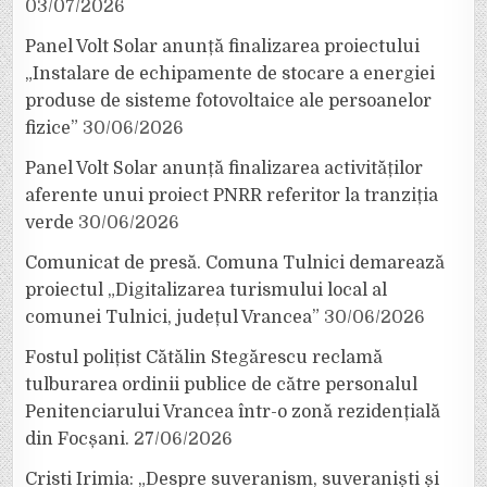
03/07/2026
Panel Volt Solar anunță finalizarea proiectului
„Instalare de echipamente de stocare a energiei
produse de sisteme fotovoltaice ale persoanelor
fizice”
30/06/2026
Panel Volt Solar anunță finalizarea activităților
aferente unui proiect PNRR referitor la tranziția
verde
30/06/2026
Comunicat de presă. Comuna Tulnici demarează
proiectul „Digitalizarea turismului local al
comunei Tulnici, județul Vrancea”
30/06/2026
Fostul polițist Cătălin Stegărescu reclamă
tulburarea ordinii publice de către personalul
Penitenciarului Vrancea într-o zonă rezidențială
din Focșani.
27/06/2026
Cristi Irimia: „Despre suveranism, suveraniști și