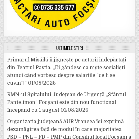
ULTIMELE ȘTIRI
Primarul Misăilă îi jignește pe actorii îndepărtați
din Teatrul Pastia: „Ei gândesc ca niște socialiști
atunci când vorbesc despre salariile ”ce li se
cuvin”!”
01/08/2026
RMN-ul Spitalului Județean de Urgență „Sfântul
Pantelimon” Focșani este din nou funcțional
începând cu 1 august
01/08/2026
Organizația județeană AUR Vrancea își exprimă
dezamăgirea față de modul în care majoritatea
PSD – PNL – FD – PMP din Consiliul local Focșani a