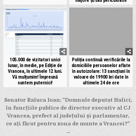
majore și/sau periculoase
105.000 de vizitatori unici
Poliția continuă verificările la
lunar, în medie, pe Ediție de
domiciliile persoanelor aflate
Vrancea, în ultimele 12 luni.
în autoizolare: 13 sancțiuni în
Vă mulțumim! Împreună
valoare de 19900 lei date în
suntem puternici!
ultimele 24 de ore
Navigare
Senator Raluca Ioan: ”Domnule deputat Halici,
în
în funcțiile publice de director executiv al CJ
articole
Vrancea, prefect al județului și parlamentar,
ce ați făcut pentru zona de munte a Vrancei?”
→