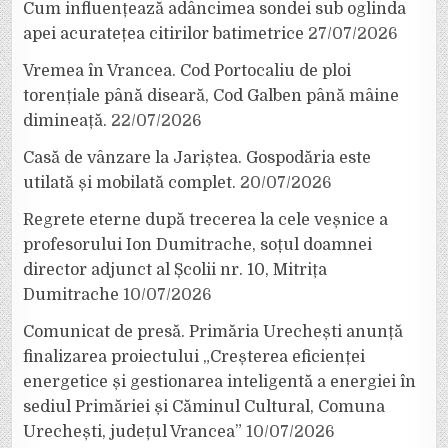
Cum influențează adâncimea sondei sub oglinda
apei acuratețea citirilor batimetrice
27/07/2026
Vremea în Vrancea. Cod Portocaliu de ploi
torențiale până diseară, Cod Galben până mâine
dimineață.
22/07/2026
Casă de vânzare la Jariștea. Gospodăria este
utilată și mobilată complet.
20/07/2026
Regrete eterne după trecerea la cele veșnice a
profesorului Ion Dumitrache, soțul doamnei
director adjunct al Școlii nr. 10, Mitrița
Dumitrache
10/07/2026
Comunicat de presă. Primăria Urechești anunță
finalizarea proiectului „Creșterea eficienței
energetice și gestionarea inteligentă a energiei în
sediul Primăriei și Căminul Cultural, Comuna
Urechești, județul Vrancea”
10/07/2026