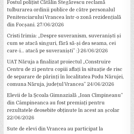
Fostul polițist Cătălin Stegărescu reclamă
tulburarea ordinii publice de către personalul
Penitenciarului Vrancea într-o zonă rezidențială
din Focșani.
27/06/2026
Cristi Irimia: „Despre suveranism, suveraniști și
cum se atacă singuri, fără să-și dea seama, cei
care-i… atacă pe suveraniști” :)
26/06/2026
UAT Năruja a finalizat proiectul „Construire
Centru de zi pentru copiii aflați în situație de risc
de separare de părinți în localitatea Podu Nărujei,
comuna Năruja, județul Vrancea”
24/06/2026
Elevii de la Școala Gimnazială „Ioan Cîmpineanu”
din Câmpineanca au fost premiați pentru
rezultatele deosebite obținute în acest an școlar
22/06/2026
Sute de elevi din Vrancea au participat la