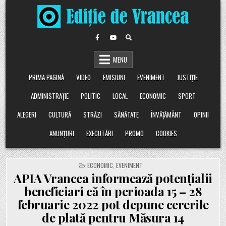
Skip
to
content
MENU
PRIMA PAGINĂ
VIDEO
EMISIUNI
EVENIMENT
JUSTIȚIE
ADMINISTRAȚIE
POLITIC
LOCAL
ECONOMIC
SPORT
ALEGERI
CULTURĂ
STRĂZI
SĂNĂTATE
ÎNVĂȚĂMÂNT
OPINII
ANUNȚURI
EXECUTĂRI
PROMO
COOKIES
POSTED
ECONOMIC
,
EVENIMENT
IN
APIA Vrancea informează potențialii
beneficiari că în perioada 15 – 28
februarie 2022 pot depune cererile
de plată pentru Măsura 14