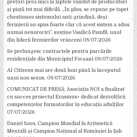
prețuri prea mici la laptele vândut de producători
și piață tot mai dificilă. „În plus, se repune pe tapet
chestiunea sistemului anti-grindină, deși
fermierii au spus foarte clar că acest sistem a adus
numai nenorociri”, susține Vasilică Pamfil, unul
din liderii fermierilor vrânceni
08/07/2026
Se prelungesc contractele pentru parcările
rezidențiale din Municipiul Focșani
08/07/2026
AI Citizens mai are două luni până la începutul
unui nou sezon.
08/07/2026
COMUNICAT DE PRESĂ: Asociația NOI a finalizat
cu succes proiectul Erasmus+ dedicat dezvoltării
competențelor formatorilor în educația adulților
07/07/2026
Daniel Sava, Campion Mondial la Aritmetică
Mentală și Campion Național al României la Șah