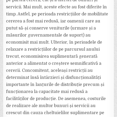
pe partea cererii, cât și a ofertei de bunuri și
servicii. Mai mult, aceste efecte au fost diferite în
timp. Astfel, pe perioada restricțiilor de mobilitate
cererea a fost mai redusă, iar oamenii care au
putut să-și conserve veniturile (urmare și a
măsurilor guvernamentale de suport) au
economisit mai mult. Ulterior, în perioadele de
relaxare a restricțiilor de pe parcursul anului
trecut, economisirea suplimentară generată
anterior a alimentat o creștere semnificativă a
cererii. Concomitent, aceleași restricții au
determinat însă întârzieri și disfuncționalități
importante în lanțurile de distribuție precum și
funcționarea la capacitate mai redusă a
facilităților de producție. De asemenea, costurile
de realizare ale multor bunuri și servicii au
crescut din cauza cheltuielilor suplimentare pe