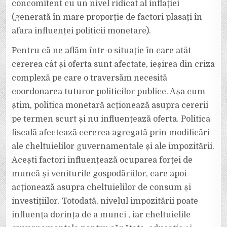
concomitent cu un nivel ridicat al inflației
(generată în mare proporție de factori plasați în
afara influenței politicii monetare).
Pentru că ne aflăm într-o situație în care atât
cererea cât și oferta sunt afectate, ieșirea din criza
complexă pe care o traversăm necesită
coordonarea tuturor politicilor publice. Așa cum
știm, politica monetară acționează asupra cererii
pe termen scurt și nu influențează oferta. Politica
fiscală afectează cererea agregată prin modificări
ale cheltuielilor guvernamentale și ale impozitării.
Acești factori influențează ocuparea forței de
muncă și veniturile gospodăriilor, care apoi
acționează asupra cheltuielilor de consum și
investițiilor. Totodată, nivelul impozitării poate
influența dorința de a munci , iar cheltuielile