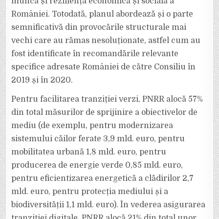
muncă și reziliența economică și socială a
României. Totodată, planul abordează și o parte
semnificativă din provocările structurale mai
vechi care au rămas nesoluționate, astfel cum au
fost identificate în recomandările relevante
specifice adresate României de către Consiliu în
2019 și în 2020.
Pentru facilitarea tranziției verzi, PNRR alocă 57%
din total măsurilor de sprijinire a obiectivelor de
mediu (de exemplu, pentru modernizarea
sistemului căilor ferate 3,9 mld. euro, pentru
mobilitatea urbană 1,8 mld. euro, pentru
producerea de energie verde 0,85 mld. euro,
pentru eficientizarea energetică a clădirilor 2,7
mld. euro, pentru protecția mediului și a
biodiversității 1,1 mld. euro). În vederea asigurarea
tranziției digitale, PNRR alocă 21% din total unor