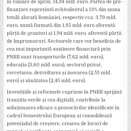
în valoare de aprox. 14,94 mld. euro. Partea de pre-
finanțare reprezintă echivalentul a 13% din suma
totală alocată României, respectiv cca. 3,79 mld.
euro, sumă formată din 1,85 mld. euro aferentă
părții de granturi și 1,94 mld. euro, aferentă părții
de împrumururi. Sectoarele care vor beneficia de
cea mai importantă susținere financiară prin
PNRR sunt transporturile (7,62 mld. euro),
educația (3,60 mld. euro), sectorul privat,
cercetarea, dezvoltarea și inovarea (2,55 mld.
euro) și sănătatea (2,45 mld. euro).
Investițiile și reformele cuprinse în PNRR sprijină
tranziția verde și cea digitală, contribuie la
soluționarea eficace a provocărilor identificate în
cadrul Semestrului European și consolidează
potențialul de creștere, crearea de locuri de