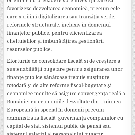
orientate cu precădere spre investiții care să
favorizeze dezvoltarea economică, precum cele
care sprijină digitalizarea sau tranziția verde,
reformele structurale, inclusiv în domeniul
finanțelor publice, pentru eficientizarea
cheltuielilor și îmbunătățirea gestionării
resurselor publice.
Eforturile de consolidare fiscală și de creștere a
sustenabilității bugetare pentru asigurarea unor
finanțe publice sănătoase trebuie susținute
totodată și de alte reforme fiscal-bugetare și
economice menite să asigure convergența reală a
României cu economiile dezvoltate din Uniunea
Europeană în special în domenii precum
administrația fiscală, guvernanța companiilor cu
capital de stat, sistemul public de pensii sau
sistemul salarial al personalului bugetar.