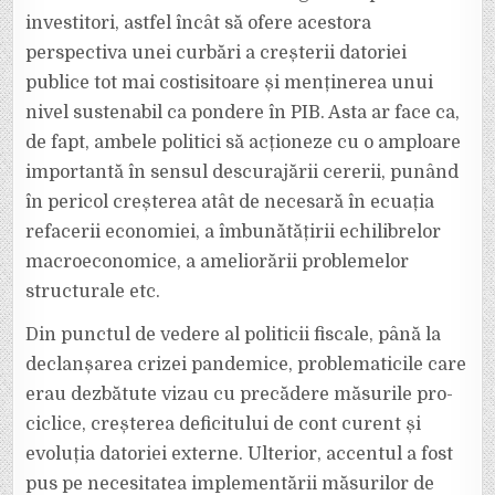
investitori, astfel încât să ofere acestora
perspectiva unei curbări a creșterii datoriei
publice tot mai costisitoare și menținerea unui
nivel sustenabil ca pondere în PIB. Asta ar face ca,
de fapt, ambele politici să acționeze cu o amploare
importantă în sensul descurajării cererii, punând
în pericol creșterea atât de necesară în ecuația
refacerii economiei, a îmbunătățirii echilibrelor
macroeconomice, a ameliorării problemelor
structurale etc.
Din punctul de vedere al politicii fiscale, până la
declanșarea crizei pandemice, problematicile care
erau dezbătute vizau cu precădere măsurile pro-
ciclice, creșterea deficitului de cont curent și
evoluția datoriei externe. Ulterior, accentul a fost
pus pe necesitatea implementării măsurilor de