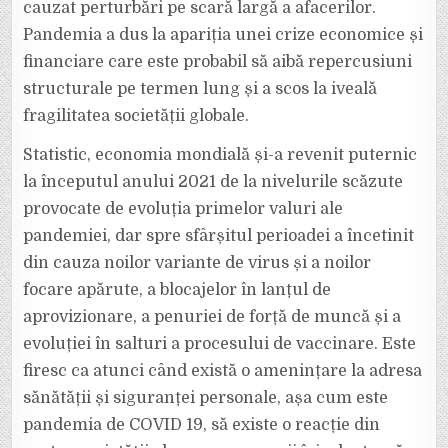
cauzat perturbări pe scară largă a afacerilor.
Pandemia a dus la apariția unei crize economice și
financiare care este probabil să aibă repercusiuni
structurale pe termen lung și a scos la iveală
fragilitatea societății globale.
Statistic, economia mondială și-a revenit puternic
la începutul anului 2021 de la nivelurile scăzute
provocate de evoluția primelor valuri ale
pandemiei, dar spre sfârșitul perioadei a încetinit
din cauza noilor variante de virus și a noilor
focare apărute, a blocajelor în lanțul de
aprovizionare, a penuriei de forță de muncă și a
evoluției în salturi a procesului de vaccinare. Este
firesc ca atunci când există o amenințare la adresa
sănătății și siguranței personale, așa cum este
pandemia de COVID 19, să existe o reacție din