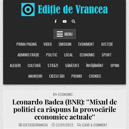
Skip
to
content
MENU
PRIMA PAGINĂ
VIDEO
EMISIUNI
EVENIMENT
JUSTIȚIE
ADMINISTRAȚIE
POLITIC
LOCAL
ECONOMIC
SPORT
ALEGERI
CULTURĂ
STRĂZI
SĂNĂTATE
ÎNVĂȚĂMÂNT
OPINII
ANUNȚURI
EXECUTĂRI
PROMO
COOKIES
POSTED
ECONOMIC
IN
Leonardo Badea (BNR): ”Mixul de
politici ca răspuns la provocările
economice actuale”
ON
EDITIEDEVRANCEA
22/01/2022
LEAVE A COMMENT
LEONARDO