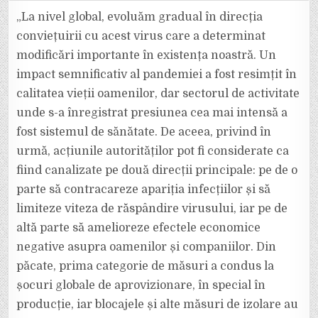
BADEA
(BNR):
„La nivel global, evoluăm gradual în direcția
”MIXUL
DE
conviețuirii cu acest virus care a determinat
POLITICI
CA
modificări importante în existența noastră. Un
RĂSPUNS
LA
impact semnificativ al pandemiei a fost resimțit în
PROVOCĂRILE
ECONOMICE
ACTUALE”
calitatea vieții oamenilor, dar sectorul de activitate
unde s-a înregistrat presiunea cea mai intensă a
fost sistemul de sănătate. De aceea, privind în
urmă, acțiunile autorităților pot fi considerate ca
fiind canalizate pe două direcții principale: pe de o
parte să contracareze apariția infecțiilor și să
limiteze viteza de răspândire virusului, iar pe de
altă parte să amelioreze efectele economice
negative asupra oamenilor și companiilor. Din
păcate, prima categorie de măsuri a condus la
șocuri globale de aprovizionare, în special în
producție, iar blocajele și alte măsuri de izolare au