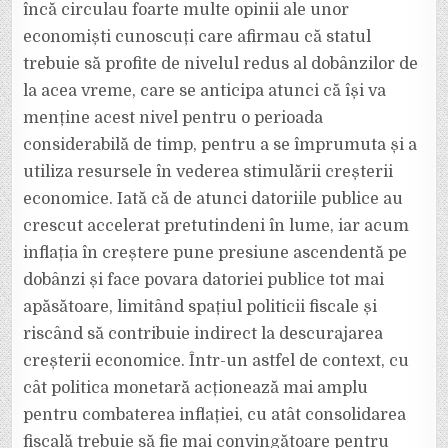
încă circulau foarte multe opinii ale unor
economiști cunoscuți care afirmau că statul
trebuie să profite de nivelul redus al dobânzilor de
la acea vreme, care se anticipa atunci că își va
menține acest nivel pentru o perioada
considerabilă de timp, pentru a se împrumuta și a
utiliza resursele în vederea stimulării creșterii
economice. Iată că de atunci datoriile publice au
crescut accelerat pretutindeni în lume, iar acum
inflația în creștere pune presiune ascendentă pe
dobânzi și face povara datoriei publice tot mai
apăsătoare, limitând spațiul politicii fiscale și
riscând să contribuie indirect la descurajarea
creșterii economice. Într-un astfel de context, cu
cât politica monetară acționează mai amplu
pentru combaterea inflației, cu atât consolidarea
fiscală trebuie să fie mai convingătoare pentru