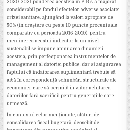
2020-2021 ponderea acesteia în PIB s-a majorat
considerabil pe fondul efectelor adverse asociatei
crizei sanitare, ajungând la valori apropiate de
50% (în creștere cu peste 10 puncte procentuale
comparativ cu perioada 2016-2019), pentru
menținerea acestui indicator la un nivel
sustenabil se impune atenuarea dinamicii
acesteia, prin perfecționarea instrumentelor de
management al datoriei publice, dar și asigurarea
faptului că îndatorarea suplimentară trebuie să
aibă în corespondență schimbări structurale ale
economiei, care să permită în viitor achitarea
datoriilor fără sacrificii pentru generațiile care
urmează.
În contextul celor menționate, alături de
consolidarea fiscal-bugetară, deosebit de