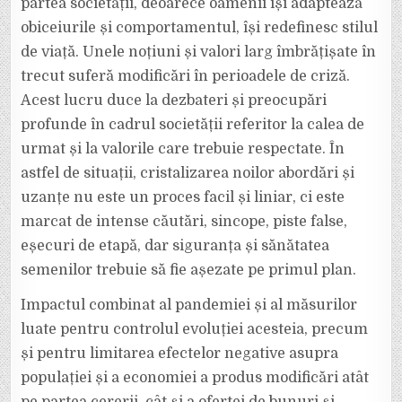
partea societății, deoarece oamenii își adaptează
obiceiurile și comportamentul, își redefinesc stilul
de viață. Unele noțiuni și valori larg îmbrățișate în
trecut suferă modificări în perioadele de criză.
Acest lucru duce la dezbateri și preocupări
profunde în cadrul societății referitor la calea de
urmat și la valorile care trebuie respectate. În
astfel de situații, cristalizarea noilor abordări și
uzanțe nu este un proces facil și liniar, ci este
marcat de intense căutări, sincope, piste false,
eșecuri de etapă, dar siguranța și sănătatea
semenilor trebuie să fie așezate pe primul plan.
Impactul combinat al pandemiei și al măsurilor
luate pentru controlul evoluției acesteia, precum
și pentru limitarea efectelor negative asupra
populației și a economiei a produs modificări atât