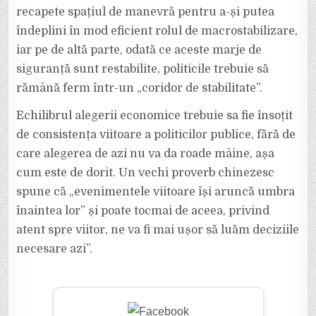
recapete spațiul de manevră pentru a-și putea
îndeplini în mod eficient rolul de macrostabilizare,
iar pe de altă parte, odată ce aceste marje de
siguranță sunt restabilite, politicile trebuie să
rămână ferm într-un „coridor de stabilitate”.
Echilibrul alegerii economice trebuie sa fie însoțit
de consistența viitoare a politicilor publice, fără de
care alegerea de azi nu va da roade mâine, așa
cum este de dorit. Un vechi proverb chinezesc
spune că „evenimentele viitoare își aruncă umbra
înaintea lor” și poate tocmai de aceea, privind
atent spre viitor, ne va fi mai ușor să luăm deciziile
necesare azi”.