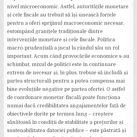
nivel microeconomic. Astfel, autoritățile monetare
și cele fiscale au trebuit să își unească forțele
pentru a oferi sprijinul macroeconomic necesar,
estompând granițele tradiționale dintre
intervențiile monetare și cele fiscale. Politica
macro-prudențială a jucat la rândul său un rol
important. Acum când provocările economice s-au
schimbat, mixul de politici este în continuare
extrem de necesar și, în plus, trebuie să includă și
partea structurală pentru a putea compensa mai
bine evoluțiile negative pe partea ofertei. O astfel
de coordonare monetar-fiscală poate funcționa
numai dacă credibilitatea angajamentelor față de
obiectivele dorite pe termen lung – creștere
sănătoasă în condiții de stabilitate a prețurilor și
sustenabilitatea datoriei publice – este păstrată și