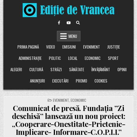
Skip
to
content
MENU
PRIMA PAGINĂ
VIDEO
EMISIUNI
EVENIMENT
JUSTIȚIE
ADMINISTRAȚIE
POLITIC
LOCAL
ECONOMIC
SPORT
ALEGERI
CULTURĂ
STRĂZI
SĂNĂTATE
ÎNVĂȚĂMÂNT
OPINII
ANUNȚURI
EXECUTĂRI
PROMO
COOKIES
POSTED
EVENIMENT
,
ECONOMIC
IN
Comunicat de presă. Fundația ”Zi
deschisă” lansează un nou proiect:
„Cooperare-Onestitate-Prietenie-
Implicare- Informare-C.O.P.I.I.”