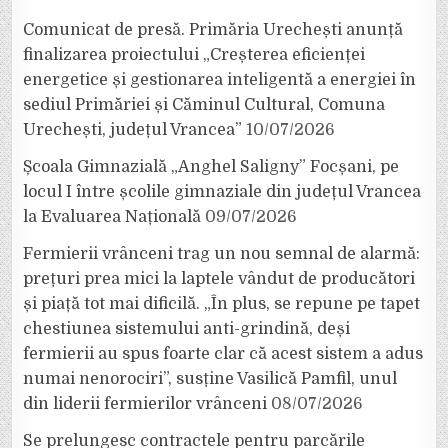
Comunicat de presă. Primăria Urechești anunță
finalizarea proiectului „Creșterea eficienței
energetice și gestionarea inteligentă a energiei în
sediul Primăriei și Căminul Cultural, Comuna
Urechești, județul Vrancea”
10/07/2026
Școala Gimnazială „Anghel Saligny” Focșani, pe
locul I între școlile gimnaziale din județul Vrancea
la Evaluarea Națională
09/07/2026
Fermierii vrânceni trag un nou semnal de alarmă:
prețuri prea mici la laptele vândut de producători
și piață tot mai dificilă. „În plus, se repune pe tapet
chestiunea sistemului anti-grindină, deși
fermierii au spus foarte clar că acest sistem a adus
numai nenorociri”, susține Vasilică Pamfil, unul
din liderii fermierilor vrânceni
08/07/2026
Se prelungesc contractele pentru parcările