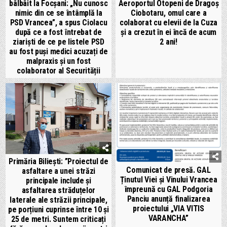
bâlbâit la Focșani: „Nu cunosc
Aeroportul Otopeni de Dragoș
nimic din ce se întâmplă la
Ciobotaru, omul care a
PSD Vrancea”, a spus Ciolacu
colaborat cu elevii de la Cuza
după ce a fost întrebat de
și a crezut în ei încă de acum
ziariști de ce pe listele PSD
2 ani!
au fost puși medici acuzați de
malpraxis și un fost
colaborator al Securității
Primăria Biliești: ”Proiectul de
Comunicat de presă. GAL
asfaltare a unei străzi
Ținutul Viei și Vinului Vrancea
principale include și
împreună cu GAL Podgoria
asfaltarea străduțelor
Panciu anunță finalizarea
laterale ale străzii principale,
proiectului „VIA VITIS
pe porțiuni cuprinse între 10 și
VARANCHA”
25 de metri. Suntem criticați