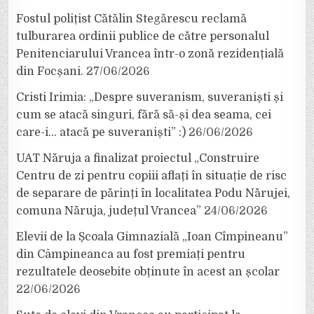
Fostul polițist Cătălin Stegărescu reclamă
tulburarea ordinii publice de către personalul
Penitenciarului Vrancea într-o zonă rezidențială
din Focșani.
27/06/2026
Cristi Irimia: „Despre suveranism, suveraniști și
cum se atacă singuri, fără să-și dea seama, cei
care-i… atacă pe suveraniști” :)
26/06/2026
UAT Năruja a finalizat proiectul „Construire
Centru de zi pentru copiii aflați în situație de risc
de separare de părinți în localitatea Podu Nărujei,
comuna Năruja, județul Vrancea”
24/06/2026
Elevii de la Școala Gimnazială „Ioan Cîmpineanu”
din Câmpineanca au fost premiați pentru
rezultatele deosebite obținute în acest an școlar
22/06/2026