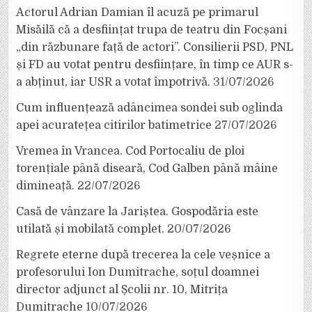
Actorul Adrian Damian îl acuză pe primarul
Misăilă că a desființat trupa de teatru din Focșani
„din răzbunare față de actori”. Consilierii PSD, PNL
și FD au votat pentru desființare, în timp ce AUR s-
a abținut, iar USR a votat împotrivă.
31/07/2026
Cum influențează adâncimea sondei sub oglinda
apei acuratețea citirilor batimetrice
27/07/2026
Vremea în Vrancea. Cod Portocaliu de ploi
torențiale până diseară, Cod Galben până mâine
dimineață.
22/07/2026
Casă de vânzare la Jariștea. Gospodăria este
utilată și mobilată complet.
20/07/2026
Regrete eterne după trecerea la cele veșnice a
profesorului Ion Dumitrache, soțul doamnei
director adjunct al Școlii nr. 10, Mitrița
Dumitrache
10/07/2026