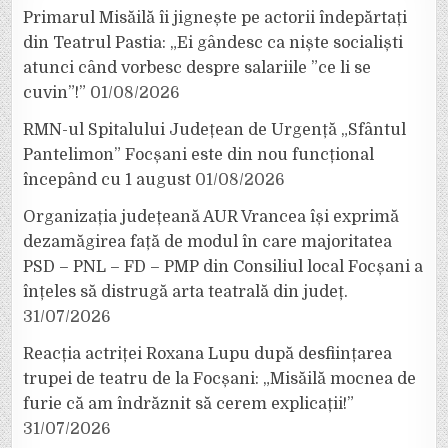
Primarul Misăilă îi jignește pe actorii îndepărtați
din Teatrul Pastia: „Ei gândesc ca niște socialiști
atunci când vorbesc despre salariile ”ce li se
cuvin”!”
01/08/2026
RMN-ul Spitalului Județean de Urgență „Sfântul
Pantelimon” Focșani este din nou funcțional
începând cu 1 august
01/08/2026
Organizația județeană AUR Vrancea își exprimă
dezamăgirea față de modul în care majoritatea
PSD – PNL – FD – PMP din Consiliul local Focșani a
înțeles să distrugă arta teatrală din județ.
31/07/2026
Reacția actriței Roxana Lupu după desființarea
trupei de teatru de la Focșani: „Misăilă mocnea de
furie că am îndrăznit să cerem explicații!”
31/07/2026