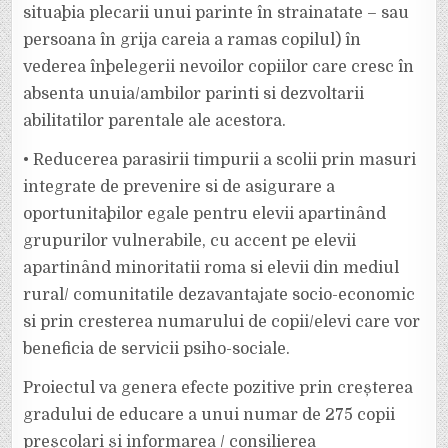
situaþia plecarii unui parinte în strainatate – sau
persoana în grija careia a ramas copilul) în
vederea înþelegerii nevoilor copiilor care cresc în
absenta unuia/ambilor parinti si dezvoltarii
abilitatilor parentale ale acestora.
• Reducerea parasirii timpurii a scolii prin masuri
integrate de prevenire si de asigurare a
oportunitaþilor egale pentru elevii apartinând
grupurilor vulnerabile, cu accent pe elevii
apartinând minoritatii roma si elevii din mediul
rural/ comunitatile dezavantajate socio-economic
si prin cresterea numarului de copii/elevi care vor
beneficia de servicii psiho-sociale.
Proiectul va genera efecte pozitive prin creșterea
gradului de educare a unui numar de 275 copii
preșcolari și informarea / consilierea