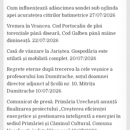
Cum influențează adâncimea sondei sub oglinda
apei acuratețea citirilor batimetrice
27/07/2026
Vremea în Vrancea. Cod Portocaliu de ploi
torențiale până diseară, Cod Galben până mâine
dimineață.
22/07/2026
Casă de vânzare la Jariștea. Gospodăria este
utilată și mobilată complet.
20/07/2026
Regrete eterne după trecerea la cele veșnice a
profesorului Ion Dumitrache, soțul doamnei
director adjunct al Școlii nr. 10, Mitrița
Dumitrache
10/07/2026
Comunicat de presă. Primăria Urechești anunță
finalizarea proiectului „Creșterea eficienței
energetice și gestionarea inteligentă a energiei în
sediul Primăriei și Căminul Cultural, Comuna