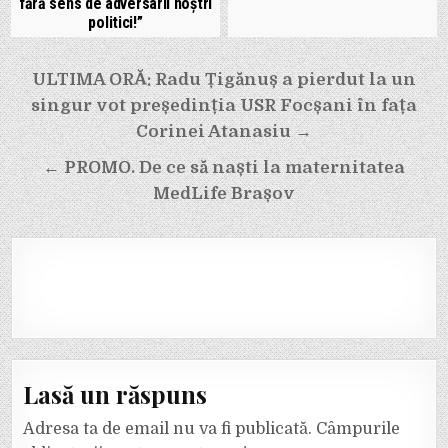
fără sens de adversarii noștri
politici!”
Navigare
ULTIMA ORĂ: Radu Țigănuș a pierdut la un
în
singur vot președinția USR Focșani în fața
articole
Corinei Atanasiu →
← PROMO. De ce să naști la maternitatea
MedLife Brașov
Lasă un răspuns
Adresa ta de email nu va fi publicată.
Câmpurile