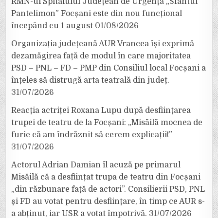
RMN-ul Spitalului Județean de Urgență „Sfântul
Pantelimon” Focșani este din nou funcțional
începând cu 1 august
01/08/2026
Organizația județeană AUR Vrancea își exprimă
dezamăgirea față de modul în care majoritatea
PSD – PNL – FD – PMP din Consiliul local Focșani a
înțeles să distrugă arta teatrală din județ.
31/07/2026
Reacția actriței Roxana Lupu după desființarea
trupei de teatru de la Focșani: „Misăilă mocnea de
furie că am îndrăznit să cerem explicații!”
31/07/2026
Actorul Adrian Damian îl acuză pe primarul
Misăilă că a desființat trupa de teatru din Focșani
„din răzbunare față de actori”. Consilierii PSD, PNL
și FD au votat pentru desființare, în timp ce AUR s-
a abținut, iar USR a votat împotrivă.
31/07/2026