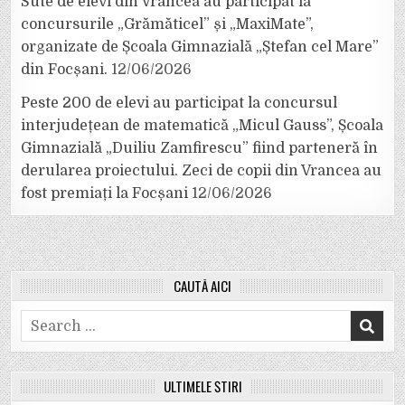
Sute de elevi din Vrancea au participat la
concursurile „Grămăticel” și „MaxiMate”,
organizate de Școala Gimnazială „Ștefan cel Mare”
din Focșani.
12/06/2026
Peste 200 de elevi au participat la concursul
interjudețean de matematică „Micul Gauss”, Școala
Gimnazială „Duiliu Zamfirescu” fiind parteneră în
derularea proiectului. Zeci de copii din Vrancea au
fost premiați la Focșani
12/06/2026
CAUTĂ AICI
Search
for:
ULTIMELE ȘTIRI