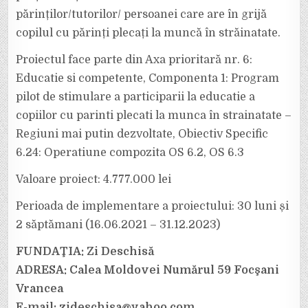
părinților/tutorilor/ persoanei care are în grijă
copilul cu părinți plecați la muncă în străinatate.
Proiectul face parte din Axa prioritară nr. 6:
Educatie si competente, Componenta 1: Program
pilot de stimulare a participarii la educatie a
copiilor cu parinti plecati la munca în strainatate –
Regiuni mai putin dezvoltate, Obiectiv Specific
6.24: Operatiune compozita OS 6.2, OS 6.3
Valoare proiect: 4.777.000 lei
Perioada de implementare a proiectului: 30 luni și
2 săptămani (16.06.2021 – 31.12.2023)
FUNDAŢIA: Zi Deschisă
ADRESA: Calea Moldovei Numărul 59 Focşani
Vrancea
E-mail: zideschisa@yahoo.com