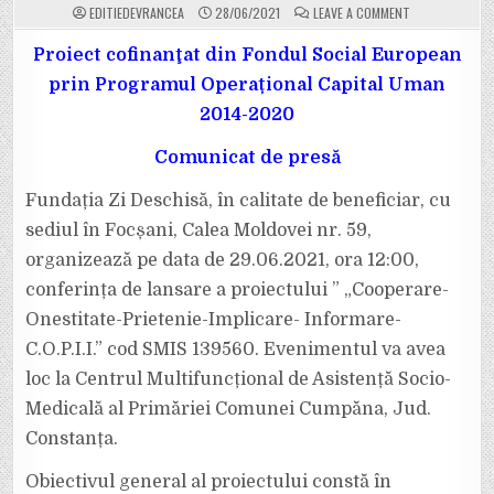
ON
EDITIEDEVRANCEA
28/06/2021
LEAVE A COMMENT
COMUNICAT
DE
PRESĂ.
Proiect cofinanţat din Fondul Social European
FUNDAȚIA
”ZI
prin Programul Operațional Capital Uman
DESCHISĂ”
LANSEAZĂ
2014-2020
UN
NOU
PROIECT:
Comunicat de presă
„COOPERARE-
ONESTITATE-
PRIETENIE-
IMPLICARE-
Fundația Zi Deschisă, în calitate de beneficiar, cu
INFORMARE-
C.O.P.I.I.”
sediul în Focșani, Calea Moldovei nr. 59,
organizează pe data de 29.06.2021, ora 12:00,
conferința de lansare a proiectului ” „Cooperare-
Onestitate-Prietenie-Implicare- Informare-
C.O.P.I.I.” cod SMIS 139560. Evenimentul va avea
loc la Centrul Multifuncțional de Asistență Socio-
Medicală al Primăriei Comunei Cumpăna, Jud.
Constanța.
Obiectivul general al proiectului constă în