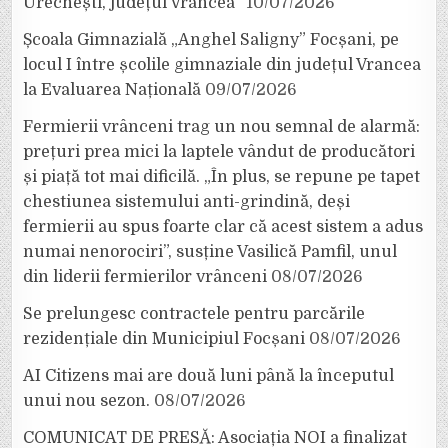
Urechești, județul Vrancea”
10/07/2026
Școala Gimnazială „Anghel Saligny” Focșani, pe
locul I între școlile gimnaziale din județul Vrancea
la Evaluarea Națională
09/07/2026
Fermierii vrânceni trag un nou semnal de alarmă:
prețuri prea mici la laptele vândut de producători
și piață tot mai dificilă. „În plus, se repune pe tapet
chestiunea sistemului anti-grindină, deși
fermierii au spus foarte clar că acest sistem a adus
numai nenorociri”, susține Vasilică Pamfil, unul
din liderii fermierilor vrânceni
08/07/2026
Se prelungesc contractele pentru parcările
rezidențiale din Municipiul Focșani
08/07/2026
AI Citizens mai are două luni până la începutul
unui nou sezon.
08/07/2026
COMUNICAT DE PRESĂ: Asociația NOI a finalizat