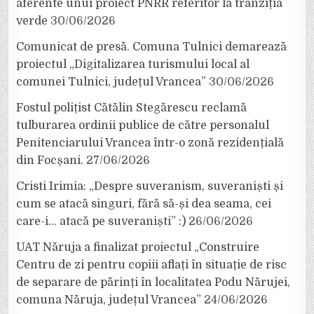
aferente unui proiect PNRR referitor la tranziția
verde
30/06/2026
Comunicat de presă. Comuna Tulnici demarează
proiectul „Digitalizarea turismului local al
comunei Tulnici, județul Vrancea”
30/06/2026
Fostul polițist Cătălin Stegărescu reclamă
tulburarea ordinii publice de către personalul
Penitenciarului Vrancea într-o zonă rezidențială
din Focșani.
27/06/2026
Cristi Irimia: „Despre suveranism, suveraniști și
cum se atacă singuri, fără să-și dea seama, cei
care-i… atacă pe suveraniști” :)
26/06/2026
UAT Năruja a finalizat proiectul „Construire
Centru de zi pentru copiii aflați în situație de risc
de separare de părinți în localitatea Podu Nărujei,
comuna Năruja, județul Vrancea”
24/06/2026