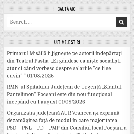
CAUTĂ AICI
Search
for:
ULTIMELE ȘTIRI
Primarul Misăilă îi jignește pe actorii îndepărtați
din Teatrul Pastia: „Ei gândesc ca niște socialiști
atunci când vorbesc despre salariile ”ce li se
cuvin”!”
01/08/2026
RMN-ul Spitalului Județean de Urgență „Sfântul
Pantelimon” Focșani este din nou funcțional
începând cu 1 august
01/08/2026
Organizația județeană AUR Vrancea își exprimă
dezamăgirea față de modul în care majoritatea
PSD – PNL – FD – PMP din Consiliul local Focșani a