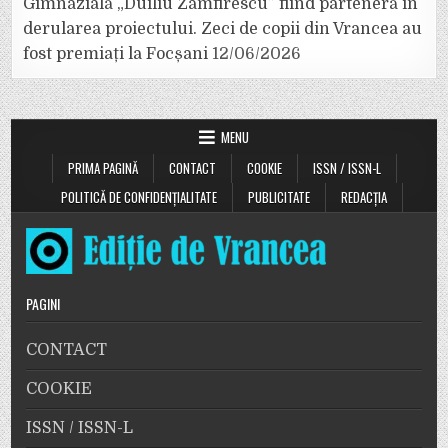
Gimnazială „Duiliu Zamfirescu” fiind parteneră în
derularea proiectului. Zeci de copii din Vrancea au
fost premiați la Focșani
12/06/2026
MENU
PRIMA PAGINĂ
CONTACT
COOKIE
ISSN / ISSN-L
POLITICĂ DE CONFIDENȚIALITATE
PUBLICITATE
REDACȚIA
PAGINI
CONTACT
COOKIE
ISSN / ISSN-L