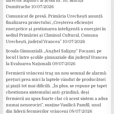
director adjunct al Școlii nr. 10, Mitrița
Dumitrache
10/07/2026
Comunicat de presă. Primăria Urechești anunță
finalizarea proiectului „Creșterea eficienței
energetice și gestionarea inteligentă a energiei în
sediul Primăriei și Căminul Cultural, Comuna
Urechești, județul Vrancea”
10/07/2026
Școala Gimnazială „Anghel Saligny” Focșani, pe
locul I între școlile gimnaziale din județul Vrancea
la Evaluarea Națională
09/07/2026
Fermierii vrânceni trag un nou semnal de alarmă:
prețuri prea mici la laptele vândut de producători
și piață tot mai dificilă. „În plus, se repune pe tapet
chestiunea sistemului anti-grindină, deși
fermierii au spus foarte clar că acest sistem a adus
numai nenorociri”, susține Vasilică Pamfil, unul
din liderii fermierilor vrânceni
08/07/2026