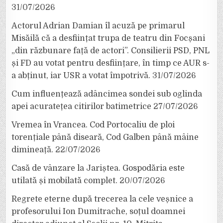
31/07/2026
Actorul Adrian Damian îl acuză pe primarul
Misăilă că a desființat trupa de teatru din Focșani
„din răzbunare față de actori”. Consilierii PSD, PNL
și FD au votat pentru desființare, în timp ce AUR s-
a abținut, iar USR a votat împotrivă.
31/07/2026
Cum influențează adâncimea sondei sub oglinda
apei acuratețea citirilor batimetrice
27/07/2026
Vremea în Vrancea. Cod Portocaliu de ploi
torențiale până diseară, Cod Galben până mâine
dimineață.
22/07/2026
Casă de vânzare la Jariștea. Gospodăria este
utilată și mobilată complet.
20/07/2026
Regrete eterne după trecerea la cele veșnice a
profesorului Ion Dumitrache, soțul doamnei