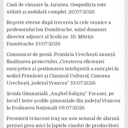
Casă de vânzare la Jariștea. Gospodăria este
utilată și mobilată complet.
20/07/2026
Regrete eterne după trecerea la cele veșnice a
profesorului Ion Dumitrache, soțul doamnei
director adjunct al Școlii nr. 10, Mitrița
Dumitrache
10/07/2026
Comunicat de presă. Primăria Urechești anunță
finalizarea proiectului „Creșterea eficienței
energetice și gestionarea inteligentă a energiei în
sediul Primăriei și Căminul Cultural, Comuna
Urechești, județul Vrancea”
10/07/2026
Școala Gimnazială „Anghel Saligny” Focșani, pe
locul I între școlile gimnaziale din județul Vrancea
la Evaluarea Națională
09/07/2026
Fermierii vrânceni trag un nou semnal de alarmă:
prețuri prea mici la laptele vândut de producători