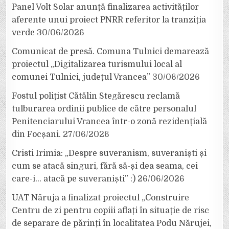
Panel Volt Solar anunță finalizarea activităților
aferente unui proiect PNRR referitor la tranziția
verde
30/06/2026
Comunicat de presă. Comuna Tulnici demarează
proiectul „Digitalizarea turismului local al
comunei Tulnici, județul Vrancea”
30/06/2026
Fostul polițist Cătălin Stegărescu reclamă
tulburarea ordinii publice de către personalul
Penitenciarului Vrancea într-o zonă rezidențială
din Focșani.
27/06/2026
Cristi Irimia: „Despre suveranism, suveraniști și
cum se atacă singuri, fără să-și dea seama, cei
care-i… atacă pe suveraniști” :)
26/06/2026
UAT Năruja a finalizat proiectul „Construire
Centru de zi pentru copiii aflați în situație de risc
de separare de părinți în localitatea Podu Nărujei,