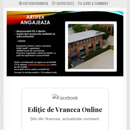
ON
EDITIEDEVRANCEA
28/09/2022
LEAVE A COMMENT
ARTIFEX
FOCȘANI
ANGAJEAZĂ
RESPONSABIL
PSI
–
MEDIU
ȘI
SUPERVIZOR
PRODUCȚIE
REALIZATĂ
LA
SUBCONTRACT
Ediție de Vrancea Online
Știri din Vrancea, actualizate constant.