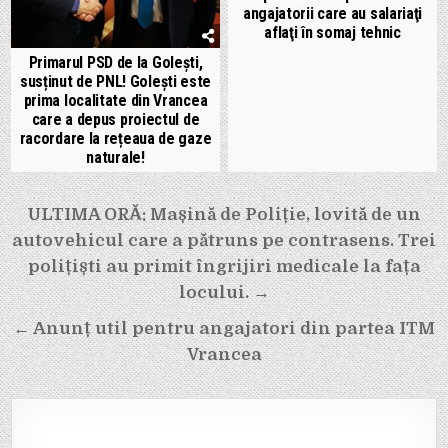
angajatorii care au salariaţi
aflaţi în somaj tehnic
Primarul PSD de la Golești,
susținut de PNL! Golești este
prima localitate din Vrancea
care a depus proiectul de
racordare la rețeaua de gaze
naturale!
Navigare
ULTIMA ORĂ: Mașină de Poliție, lovită de un
în
autovehicul care a pătruns pe contrasens. Trei
articole
polițiști au primit îngrijiri medicale la fața
locului. →
← Anunț util pentru angajatori din partea ITM
Vrancea