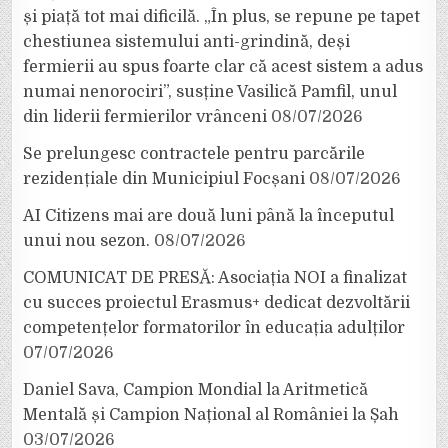
și piață tot mai dificilă. „În plus, se repune pe tapet
chestiunea sistemului anti-grindină, deși
fermierii au spus foarte clar că acest sistem a adus
numai nenorociri”, susține Vasilică Pamfil, unul
din liderii fermierilor vrânceni
08/07/2026
Se prelungesc contractele pentru parcările
rezidențiale din Municipiul Focșani
08/07/2026
AI Citizens mai are două luni până la începutul
unui nou sezon.
08/07/2026
COMUNICAT DE PRESĂ: Asociația NOI a finalizat
cu succes proiectul Erasmus+ dedicat dezvoltării
competențelor formatorilor în educația adulților
07/07/2026
Daniel Sava, Campion Mondial la Aritmetică
Mentală și Campion Național al României la Șah
03/07/2026