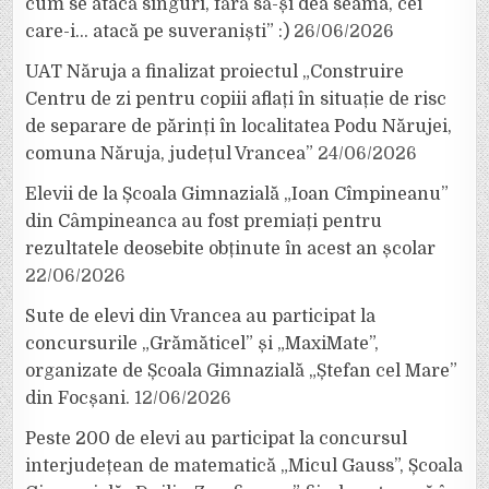
cum se atacă singuri, fără să-și dea seama, cei
care-i… atacă pe suveraniști” :)
26/06/2026
UAT Năruja a finalizat proiectul „Construire
Centru de zi pentru copiii aflați în situație de risc
de separare de părinți în localitatea Podu Nărujei,
comuna Năruja, județul Vrancea”
24/06/2026
Elevii de la Școala Gimnazială „Ioan Cîmpineanu”
din Câmpineanca au fost premiați pentru
rezultatele deosebite obținute în acest an școlar
22/06/2026
Sute de elevi din Vrancea au participat la
concursurile „Grămăticel” și „MaxiMate”,
organizate de Școala Gimnazială „Ștefan cel Mare”
din Focșani.
12/06/2026
Peste 200 de elevi au participat la concursul
interjudețean de matematică „Micul Gauss”, Școala