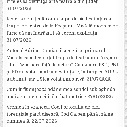
înțeles să distrugă arta teatrală din județ.
31/07/2026
Reacția actriței Roxana Lupu după desființarea
trupei de teatru de la Focșani: „Misăilă mocnea de
furie că am îndrăznit să cerem explicații!”
31/07/2026
Actorul Adrian Damian îl acuză pe primarul
Misăilă că a desființat trupa de teatru din Focșani
„din răzbunare față de actori”. Consilierii PSD, PNL
și FD au votat pentru desființare, în timp ce AUR s-
a abținut, iar USR a votat împotrivă.
31/07/2026
Cum influențează adâncimea sondei sub oglinda
apei acuratețea citirilor batimetrice
27/07/2026
Vremea în Vrancea. Cod Portocaliu de ploi
torențiale până diseară, Cod Galben până mâine
dimineață.
22/07/2026