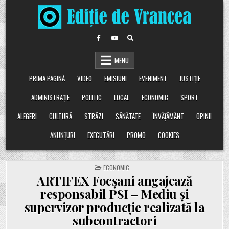
Skip
to
content
MENU
PRIMA PAGINĂ
VIDEO
EMISIUNI
EVENIMENT
JUSTIȚIE
ADMINISTRAȚIE
POLITIC
LOCAL
ECONOMIC
SPORT
ALEGERI
CULTURĂ
STRĂZI
SĂNĂTATE
ÎNVĂȚĂMÂNT
OPINII
ANUNȚURI
EXECUTĂRI
PROMO
COOKIES
POSTED
ECONOMIC
IN
ARTIFEX Focșani angajează
responsabil PSI – Mediu și
supervizor producție realizată la
subcontractori