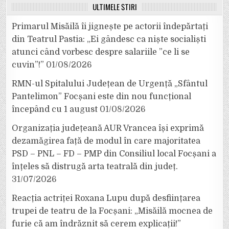
ULTIMELE ȘTIRI
Primarul Misăilă îi jignește pe actorii îndepărtați
din Teatrul Pastia: „Ei gândesc ca niște socialiști
atunci când vorbesc despre salariile ”ce li se
cuvin”!”
01/08/2026
RMN-ul Spitalului Județean de Urgență „Sfântul
Pantelimon” Focșani este din nou funcțional
începând cu 1 august
01/08/2026
Organizația județeană AUR Vrancea își exprimă
dezamăgirea față de modul în care majoritatea
PSD – PNL – FD – PMP din Consiliul local Focșani a
înțeles să distrugă arta teatrală din județ.
31/07/2026
Reacția actriței Roxana Lupu după desființarea
trupei de teatru de la Focșani: „Misăilă mocnea de
furie că am îndrăznit să cerem explicații!”