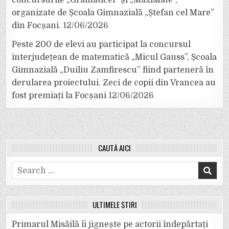
concursurile „Grămăticel” și „MaxiMate”,
organizate de Școala Gimnazială „Ștefan cel Mare”
din Focșani.
12/06/2026
Peste 200 de elevi au participat la concursul
interjudețean de matematică „Micul Gauss”, Școala
Gimnazială „Duiliu Zamfirescu” fiind parteneră în
derularea proiectului. Zeci de copii din Vrancea au
fost premiați la Focșani
12/06/2026
CAUTĂ AICI
Search
for:
ULTIMELE ȘTIRI
Primarul Misăilă îi jignește pe actorii îndepărtați