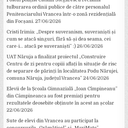
Fostul polițist Cătălin Stegărescu reclamă
tulburarea ordinii publice de către personalul
Penitenciarului Vrancea într-o zonă rezidențială
din Focșani.
27/06/2026
Cristi Irimia: „Despre suveranism, suveraniști și
cum se atacă singuri, fără să-și dea seama, cei
care-i… atacă pe suveraniști” :)
26/06/2026
UAT Năruja a finalizat proiectul „Construire
Centru de zi pentru copiii aflați în situație de risc
de separare de părinți în localitatea Podu Nărujei,
comuna Năruja, județul Vrancea”
24/06/2026
Elevii de la Școala Gimnazială „Ioan Cîmpineanu”
din Câmpineanca au fost premiați pentru
rezultatele deosebite obținute în acest an școlar
22/06/2026
Sute de elevi din Vrancea au participat la