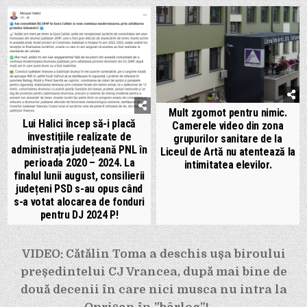
Mult zgomot pentru nimic.
Lui Halici încep să-i placă
Camerele video din zona
investițiile realizate de
grupurilor sanitare de la
administrația județeană PNL în
Liceul de Artă nu atentează la
perioada 2020 – 2024. La
intimitatea elevilor.
finalul lunii august, consilierii
județeni PSD s-au opus când
s-a votat alocarea de fonduri
pentru DJ 2024 P!
Navigare
VIDEO: Cătălin Toma a deschis ușa biroului
în
președintelui CJ Vrancea, după mai bine de
articole
două decenii în care nici musca nu intra la