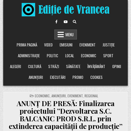
Skip
to
content
MENU
PRIMA PAGINĂ
VIDEO
EMISIUNI
EVENIMENT
JUSTIȚIE
ADMINISTRAȚIE
POLITIC
LOCAL
ECONOMIC
SPORT
ALEGERI
CULTURĂ
STRĂZI
SĂNĂTATE
ÎNVĂȚĂMÂNT
OPINII
ANUNȚURI
EXECUTĂRI
PROMO
COOKIES
POSTED
ECONOMIC
,
ANUNȚURI
,
EVENIMENT
,
REGIONAL
IN
ANUNȚ DE PRESĂ: Finalizarea
proiectului ”Dezvoltarea S.C.
BALCANIC PROD S.R.L. prin
extinderea capacității de producție”