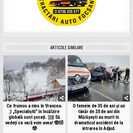
ARTICOLE SIMILARE
Ce frumos a nins în Vrancea.
O femeie de 35 de ani și un
:) „Specialiștii” în încălzire
tânăr de 20 de ani din
globală sunt șocați. :)))) Să
Mărășești au murit în
vedeți ce vară vom avea! 🤓🤣
dramaticul accident de la
🤓
intrarea în Adjud.