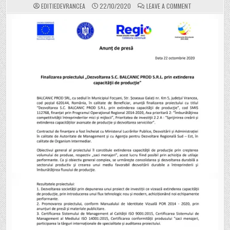
ON
EDITIEDEVRANCEA
22/10/2020
LEAVE A COMMENT
ANUNȚ
DE
PRESĂ:
FINALIZAREA
PROIECTULUI
”DEZVOLTAREA
S.C.
BALCANIC
PROD
S.R.L.
PRIN
EXTINDEREA
CAPACITĂȚII
DE
PRODUCȚIE”