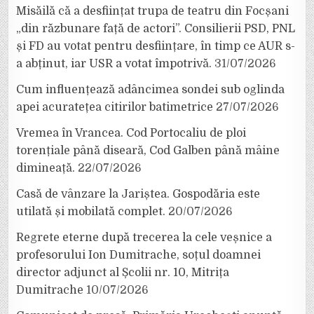
Misăilă că a desființat trupa de teatru din Focșani
„din răzbunare față de actori”. Consilierii PSD, PNL
și FD au votat pentru desființare, în timp ce AUR s-
a abținut, iar USR a votat împotrivă.
31/07/2026
Cum influențează adâncimea sondei sub oglinda
apei acuratețea citirilor batimetrice
27/07/2026
Vremea în Vrancea. Cod Portocaliu de ploi
torențiale până diseară, Cod Galben până mâine
dimineață.
22/07/2026
Casă de vânzare la Jariștea. Gospodăria este
utilată și mobilată complet.
20/07/2026
Regrete eterne după trecerea la cele veșnice a
profesorului Ion Dumitrache, soțul doamnei
director adjunct al Școlii nr. 10, Mitrița
Dumitrache
10/07/2026