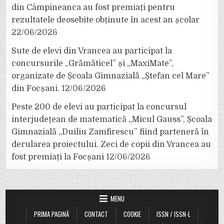
din Câmpineanca au fost premiați pentru
rezultatele deosebite obținute în acest an școlar
22/06/2026
Sute de elevi din Vrancea au participat la
concursurile „Grămăticel” și „MaxiMate”,
organizate de Școala Gimnazială „Ștefan cel Mare”
din Focșani.
12/06/2026
Peste 200 de elevi au participat la concursul
interjudețean de matematică „Micul Gauss”, Școala
Gimnazială „Duiliu Zamfirescu” fiind parteneră în
derularea proiectului. Zeci de copii din Vrancea au
fost premiați la Focșani
12/06/2026
MENU
PRIMA PAGINĂ
CONTACT
COOKIE
ISSN / ISSN-L