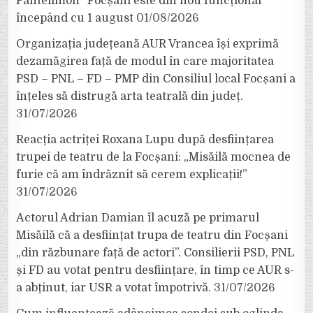
Pantelimon” Focșani este din nou funcțional
începând cu 1 august
01/08/2026
Organizația județeană AUR Vrancea își exprimă
dezamăgirea față de modul în care majoritatea
PSD – PNL – FD – PMP din Consiliul local Focșani a
înțeles să distrugă arta teatrală din județ.
31/07/2026
Reacția actriței Roxana Lupu după desființarea
trupei de teatru de la Focșani: „Misăilă mocnea de
furie că am îndrăznit să cerem explicații!”
31/07/2026
Actorul Adrian Damian îl acuză pe primarul
Misăilă că a desființat trupa de teatru din Focșani
„din răzbunare față de actori”. Consilierii PSD, PNL
și FD au votat pentru desființare, în timp ce AUR s-
a abținut, iar USR a votat împotrivă.
31/07/2026