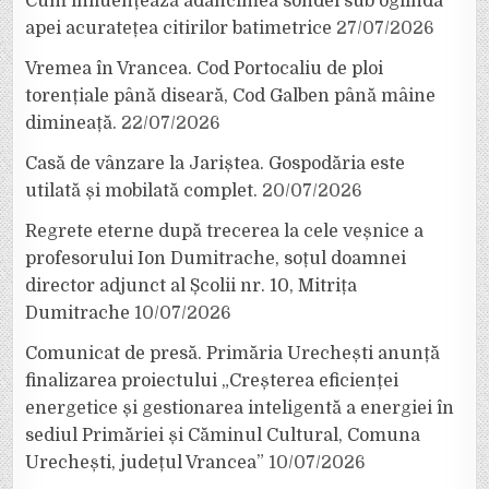
Cum influențează adâncimea sondei sub oglinda
apei acuratețea citirilor batimetrice
27/07/2026
Vremea în Vrancea. Cod Portocaliu de ploi
torențiale până diseară, Cod Galben până mâine
dimineață.
22/07/2026
Casă de vânzare la Jariștea. Gospodăria este
utilată și mobilată complet.
20/07/2026
Regrete eterne după trecerea la cele veșnice a
profesorului Ion Dumitrache, soțul doamnei
director adjunct al Școlii nr. 10, Mitrița
Dumitrache
10/07/2026
Comunicat de presă. Primăria Urechești anunță
finalizarea proiectului „Creșterea eficienței
energetice și gestionarea inteligentă a energiei în
sediul Primăriei și Căminul Cultural, Comuna
Urechești, județul Vrancea”
10/07/2026