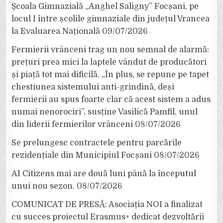
Școala Gimnazială „Anghel Saligny” Focșani, pe
locul I între școlile gimnaziale din județul Vrancea
la Evaluarea Națională
09/07/2026
Fermierii vrânceni trag un nou semnal de alarmă:
prețuri prea mici la laptele vândut de producători
și piață tot mai dificilă. „În plus, se repune pe tapet
chestiunea sistemului anti-grindină, deși
fermierii au spus foarte clar că acest sistem a adus
numai nenorociri”, susține Vasilică Pamfil, unul
din liderii fermierilor vrânceni
08/07/2026
Se prelungesc contractele pentru parcările
rezidențiale din Municipiul Focșani
08/07/2026
AI Citizens mai are două luni până la începutul
unui nou sezon.
08/07/2026
COMUNICAT DE PRESĂ: Asociația NOI a finalizat
cu succes proiectul Erasmus+ dedicat dezvoltării