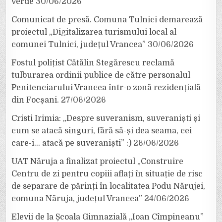
verde
30/06/2026
Comunicat de presă. Comuna Tulnici demarează
proiectul „Digitalizarea turismului local al
comunei Tulnici, județul Vrancea”
30/06/2026
Fostul polițist Cătălin Stegărescu reclamă
tulburarea ordinii publice de către personalul
Penitenciarului Vrancea într-o zonă rezidențială
din Focșani.
27/06/2026
Cristi Irimia: „Despre suveranism, suveraniști și
cum se atacă singuri, fără să-și dea seama, cei
care-i… atacă pe suveraniști” :)
26/06/2026
UAT Năruja a finalizat proiectul „Construire
Centru de zi pentru copiii aflați în situație de risc
de separare de părinți în localitatea Podu Nărujei,
comuna Năruja, județul Vrancea”
24/06/2026
Elevii de la Școala Gimnazială „Ioan Cîmpineanu”