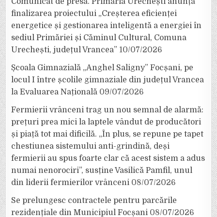
Comunicat de presă. Primăria Urechești anunță
finalizarea proiectului „Creșterea eficienței
energetice și gestionarea inteligentă a energiei în
sediul Primăriei și Căminul Cultural, Comuna
Urechești, județul Vrancea”
10/07/2026
Școala Gimnazială „Anghel Saligny” Focșani, pe
locul I între școlile gimnaziale din județul Vrancea
la Evaluarea Națională
09/07/2026
Fermierii vrânceni trag un nou semnal de alarmă:
prețuri prea mici la laptele vândut de producători
și piață tot mai dificilă. „În plus, se repune pe tapet
chestiunea sistemului anti-grindină, deși
fermierii au spus foarte clar că acest sistem a adus
numai nenorociri”, susține Vasilică Pamfil, unul
din liderii fermierilor vrânceni
08/07/2026
Se prelungesc contractele pentru parcările
rezidențiale din Municipiul Focșani
08/07/2026