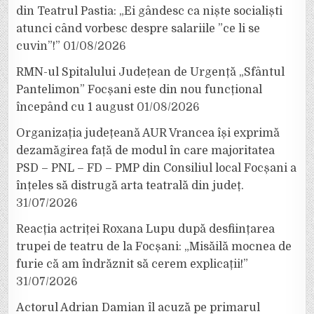
din Teatrul Pastia: „Ei gândesc ca niște socialiști
atunci când vorbesc despre salariile ”ce li se
cuvin”!”
01/08/2026
RMN-ul Spitalului Județean de Urgență „Sfântul
Pantelimon” Focșani este din nou funcțional
începând cu 1 august
01/08/2026
Organizația județeană AUR Vrancea își exprimă
dezamăgirea față de modul în care majoritatea
PSD – PNL – FD – PMP din Consiliul local Focșani a
înțeles să distrugă arta teatrală din județ.
31/07/2026
Reacția actriței Roxana Lupu după desființarea
trupei de teatru de la Focșani: „Misăilă mocnea de
furie că am îndrăznit să cerem explicații!”
31/07/2026
Actorul Adrian Damian îl acuză pe primarul