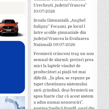
Urechești, județul Vrancea”
10/07/2026
Școala Gimnazială „Anghel
Saligny” Focșani, pe locul I
între școlile gimnaziale din
județul Vrancea la Evaluarea
Națională
09/07/2026
Fermierii vrânceni trag un nou
semnal de alarmă: prețuri prea
mici la laptele vândut de
producători și piață tot mai
dificilă. „În plus, se repune pe
tapet chestiunea sistemului
anti-grindină, deși fermierii au
spus foarte clar că acest sistem
a adus numai nenorociri”,
susține Vasilică Pamfil, unul din