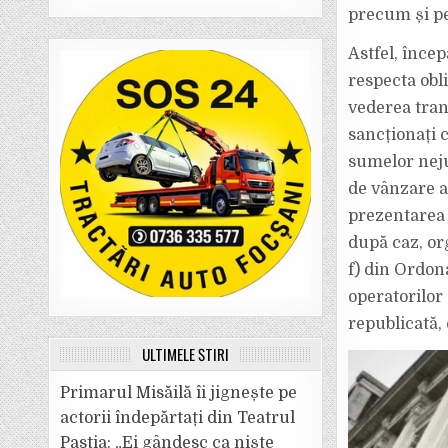
precum și p
Astfel, înce
respecta obl
vederea trans
sancționați 
sumelor neju
de vânzare a
prezentarea 
după caz, org
f) din Ordon
operatorilor 
republicată, 
ULTIMELE ȘTIRI
Primarul Misăilă îi jignește pe
actorii îndepărtați din Teatrul
Pastia: „Ei gândesc ca niște