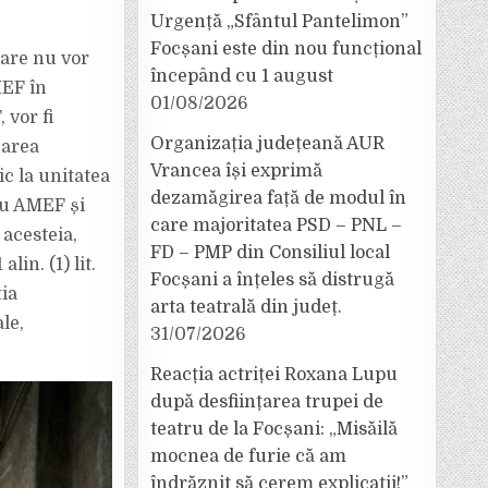
Urgență „Sfântul Pantelimon”
Focșani este din nou funcțional
care nu vor
începând cu 1 august
MEF în
01/08/2026
 vor fi
Organizația județeană AUR
carea
Vrancea își exprimă
c la unitatea
dezamăgirea față de modul în
cu AMEF și
care majoritatea PSD – PNL –
acesteia,
FD – PMP din Consiliul local
in. (1) lit.
Focșani a înțeles să distrugă
ia
arta teatrală din județ.
le,
31/07/2026
Reacția actriței Roxana Lupu
după desființarea trupei de
teatru de la Focșani: „Misăilă
mocnea de furie că am
îndrăznit să cerem explicații!”