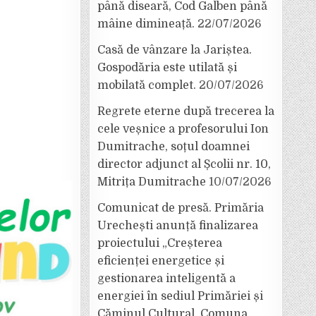
până diseară, Cod Galben până
mâine dimineață.
22/07/2026
Casă de vânzare la Jariștea.
Gospodăria este utilată și
mobilată complet.
20/07/2026
Regrete eterne după trecerea la
cele veșnice a profesorului Ion
Dumitrache, soțul doamnei
director adjunct al Școlii nr. 10,
Mitrița Dumitrache
10/07/2026
Comunicat de presă. Primăria
Urechești anunță finalizarea
proiectului „Creșterea
eficienței energetice și
gestionarea inteligentă a
energiei în sediul Primăriei și
Căminul Cultural, Comuna