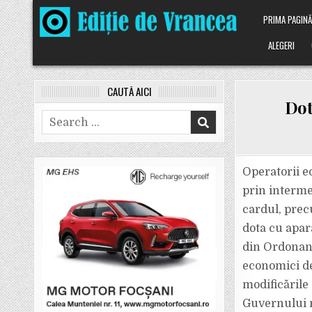
Skip
PRIMA PAGIN
to
content
ALEGERI
CAUTĂ AICI
Dot
Search
for:
Operatorii e
prin interme
cardul, prec
dota cu apara
din Ordonanț
economici de 
modificările
Guvernului n