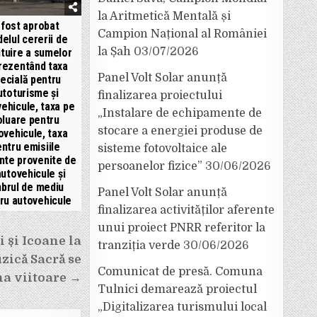
la Aritmetică Mentală și
 fost aprobat
Campion Național al României
elul cererii de
la Șah
03/07/2026
ituire a sumelor
rezentând taxa
Panel Volt Solar anunță
ecială pentru
utoturisme şi
finalizarea proiectului
ehicule, taxa pe
„Instalare de echipamente de
oluare pentru
stocare a energiei produse de
ovehicule, taxa
ntru emisiile
sisteme fotovoltaice ale
nte provenite de
persoanelor fizice”
30/06/2026
autovehicule şi
mbrul de mediu
Panel Volt Solar anunță
ru autovehicule
finalizarea activităților aferente
unui proiect PNRR referitor la
 și Icoane la
tranziția verde
30/06/2026
zică Sacră se
Comunicat de presă. Comuna
a viitoare →
Tulnici demarează proiectul
„Digitalizarea turismului local