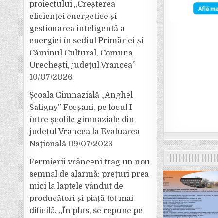
proiectului „Creșterea
eficienței energetice și
gestionarea inteligentă a
energiei în sediul Primăriei și
Căminul Cultural, Comuna
Urechești, județul Vrancea”
10/07/2026
Școala Gimnazială „Anghel
Saligny” Focșani, pe locul I
între școlile gimnaziale din
județul Vrancea la Evaluarea
Națională
09/07/2026
Fermierii vrânceni trag un nou
semnal de alarmă: prețuri prea
mici la laptele vândut de
producători și piață tot mai
dificilă. „În plus, se repune pe