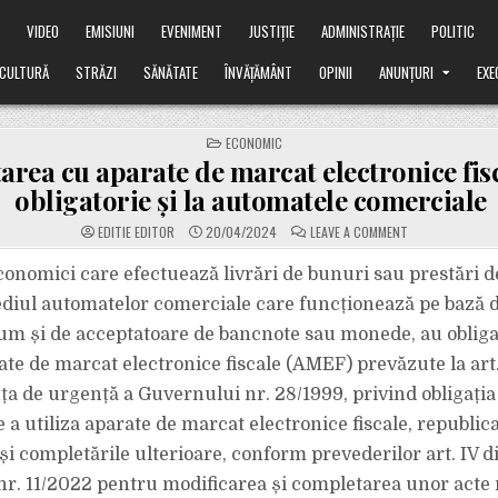
Ă
VIDEO
EMISIUNI
EVENIMENT
JUSTIȚIE
ADMINISTRAȚIE
POLITIC
CULTURĂ
STRĂZI
SĂNĂTATE
ÎNVĂȚĂMÂNT
OPINII
ANUNȚURI
EXE
POSTED
ECONOMIC
IN
area cu aparate de marcat electronice fisc
obligatorie și la automatele comerciale
ON
EDITIE EDITOR
20/04/2024
LEAVE A COMMENT
DOTAREA
CU
APARATE
conomici care efectuează livrări de bunuri sau prestări de
DE
MARCAT
diul automatelor comerciale care funcționează pe bază d
ELECTRONICE
FISCALE,
um și de acceptatoare de bancnote sau monede, au obligaț
OBLIGATORIE
ȘI
te de marcat electronice fiscale (AMEF) prevăzute la art. 
LA
AUTOMATELE
COMERCIALE
a de urgență a Guvernului nr. 28/1999, privind obligația
a utiliza aparate de marcat electronice fiscale, republica
 și completările ulterioare, conform prevederilor art. IV 
r. 11/2022 pentru modificarea și completarea unor acte