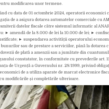
entru modificarea unor termene.
pând cu data de 01 octombrie 2024, operatorii economici 
igația de a asigura dotarea automatelor comerciale cu A
miterii datelor fiscale către sistemul informatic al ANAF,
cu: ► amendă de la 8.000 de lei la 10.000 de lei; ► confis
stificate; ► suspendarea activității operatorului economi
 bunurilor sau de prestare a serviciilor, până la dotarea 
dovezii de plată a amenzii sau a jumătate din cuantumul 
anului constatator, în conformitate cu prevederile art. 11 al
anța de Urgență a Guvernului nr. 28/1999, privind obligaț
economici de a utiliza aparate de marcat electronice fisca
cu modificările și completările ulterioare.