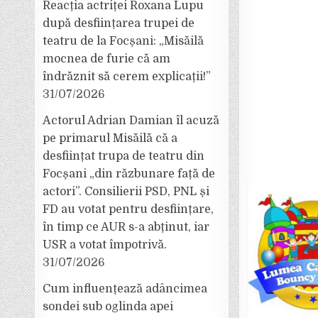
Reacția actriței Roxana Lupu
după desființarea trupei de
teatru de la Focșani: „Misăilă
mocnea de furie că am
îndrăznit să cerem explicații!”
31/07/2026
Actorul Adrian Damian îl acuză
pe primarul Misăilă că a
desființat trupa de teatru din
Focșani „din răzbunare față de
actori”. Consilierii PSD, PNL și
FD au votat pentru desființare,
în timp ce AUR s-a abținut, iar
USR a votat împotrivă.
31/07/2026
Cum influențează adâncimea
sondei sub oglinda apei