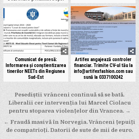
Comunicat de presă:
Artifex angajează controler
Informarea și conștientizarea
financiar. Trimite CV-ul tău la
tinerilor NEETs din Regiunea
info@artifexfashion.com sau
Sud-Est
sună la 0337100242
Navigare
Pesediștii vrânceni continuă să se bată.
în
Liberalii cer intervenția lui Marcel Ciolacu
articole
pentru stoparea violențelor din Vrancea. →
← Fraudă masivă în Norvegia. Vrânceni țepuiți
de compatrioți. Datorii de sute de mii de euro.