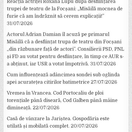
Reacția actriței Roxana Lupu după desființarea
trupei de teatru de la Focșani: „Misăilă mocnea de
furie că am îndrăznit să cerem explicații!”
31/07/2026
Actorul Adrian Damian îl acuză pe primarul
Misăilă că a desființat trupa de teatru din Focșani
„din răzbunare față de actori”. Consilierii PSD, PNL
și FD au votat pentru desființare, în timp ce AUR s-
a abținut, iar USR a votat împotrivă.
31/07/2026
Cum influențează adâncimea sondei sub oglinda
apei acuratețea citirilor batimetrice
27/07/2026
Vremea în Vrancea. Cod Portocaliu de ploi
torențiale până diseară, Cod Galben până mâine
dimineață.
22/07/2026
Casă de vânzare la Jariștea. Gospodăria este
utilată și mobilată complet.
20/07/2026