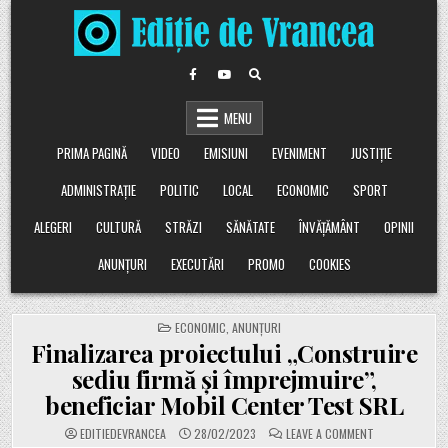
Skip
to
content
MENU
PRIMA PAGINĂ
VIDEO
EMISIUNI
EVENIMENT
JUSTIȚIE
ADMINISTRAȚIE
POLITIC
LOCAL
ECONOMIC
SPORT
ALEGERI
CULTURĂ
STRĂZI
SĂNĂTATE
ÎNVĂȚĂMÂNT
OPINII
ANUNȚURI
EXECUTĂRI
PROMO
COOKIES
POSTED
ECONOMIC
,
ANUNȚURI
IN
Finalizarea proiectului „Construire
sediu firmă și împrejmuire”,
beneficiar Mobil Center Test SRL
ON
EDITIEDEVRANCEA
28/02/2023
LEAVE A COMMENT
FINALIZAREA