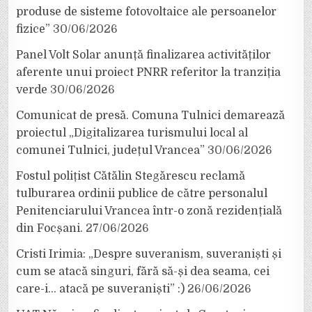
produse de sisteme fotovoltaice ale persoanelor
fizice”
30/06/2026
Panel Volt Solar anunță finalizarea activităților
aferente unui proiect PNRR referitor la tranziția
verde
30/06/2026
Comunicat de presă. Comuna Tulnici demarează
proiectul „Digitalizarea turismului local al
comunei Tulnici, județul Vrancea”
30/06/2026
Fostul polițist Cătălin Stegărescu reclamă
tulburarea ordinii publice de către personalul
Penitenciarului Vrancea într-o zonă rezidențială
din Focșani.
27/06/2026
Cristi Irimia: „Despre suveranism, suveraniști și
cum se atacă singuri, fără să-și dea seama, cei
care-i… atacă pe suveraniști” :)
26/06/2026