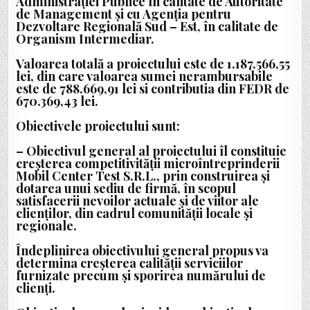
Administrației Publice în calitate de Autoritate
de Management și cu Agenţia pentru
Dezvoltare Regională Sud – Est, în calitate de
Organism Intermediar.
Valoarea totală a proiectului este de 1.187.566,55
lei, din care valoarea sumei nerambursabile
este de 788.669,91 lei si contributia din FEDR de
670.369,43 lei.
Obiectivele proiectului sunt:
– Obiectivul general al proiectului îl constituie
creșterea competitivității microîntreprinderii
Mobil Center Test S.R.L., prin construirea și
dotarea unui sediu de firmă, în scopul
satisfacerii nevoilor actuale și de viitor ale
clienților, din cadrul comunității locale și
regionale.
Îndeplinirea obiectivului general propus va
determina creșterea calității serviciilor
furnizate precum și sporirea numărului de
clienți.