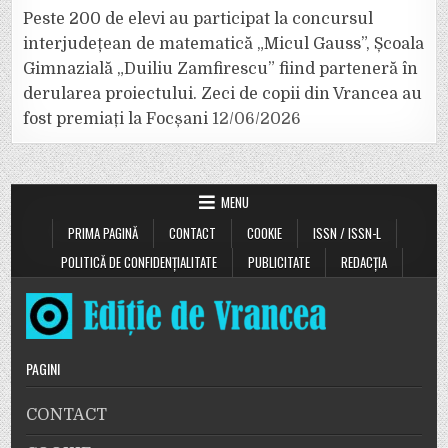
Peste 200 de elevi au participat la concursul
interjudețean de matematică „Micul Gauss”, Școala
Gimnazială „Duiliu Zamfirescu” fiind parteneră în
derularea proiectului. Zeci de copii din Vrancea au
fost premiați la Focșani
12/06/2026
MENU
PRIMA PAGINĂ
CONTACT
COOKIE
ISSN / ISSN-L
POLITICĂ DE CONFIDENȚIALITATE
PUBLICITATE
REDACȚIA
PAGINI
CONTACT