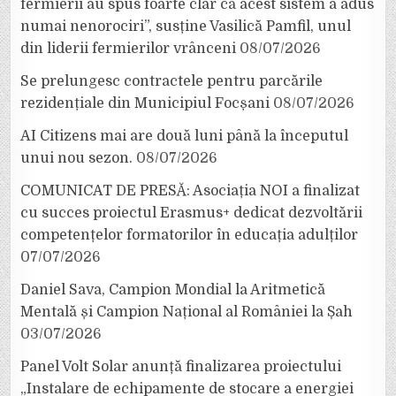
fermierii au spus foarte clar că acest sistem a adus
numai nenorociri”, susține Vasilică Pamfil, unul
din liderii fermierilor vrânceni
08/07/2026
Se prelungesc contractele pentru parcările
rezidențiale din Municipiul Focșani
08/07/2026
AI Citizens mai are două luni până la începutul
unui nou sezon.
08/07/2026
COMUNICAT DE PRESĂ: Asociația NOI a finalizat
cu succes proiectul Erasmus+ dedicat dezvoltării
competențelor formatorilor în educația adulților
07/07/2026
Daniel Sava, Campion Mondial la Aritmetică
Mentală și Campion Național al României la Șah
03/07/2026
Panel Volt Solar anunță finalizarea proiectului
„Instalare de echipamente de stocare a energiei