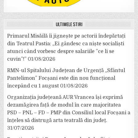
ULTIMELE ȘTIRI
Primarul Misăilă îi jignește pe actorii îndepărtați
din Teatrul Pastia: „Ei gândesc ca niște socialiști
atunci când vorbesc despre salariile ”ce li se
cuvin”!”
01/08/2026
RMN-ul Spitalului Județean de Urgență „Sfântul
Pantelimon” Focșani este din nou funcțional
începând cu 1 august
01/08/2026
Organizația județeană AUR Vrancea își exprimă
dezamăgirea față de modul în care majoritatea
PSD – PNL – FD – PMP din Consiliul local Focșani a
înțeles să distrugă arta teatrală din județ.
31/07/2026