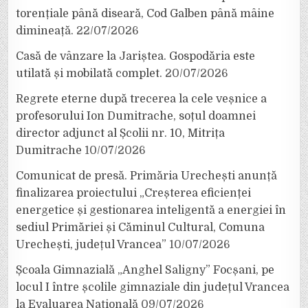
torențiale până diseară, Cod Galben până mâine
dimineață.
22/07/2026
Casă de vânzare la Jariștea. Gospodăria este
utilată și mobilată complet.
20/07/2026
Regrete eterne după trecerea la cele veșnice a
profesorului Ion Dumitrache, soțul doamnei
director adjunct al Școlii nr. 10, Mitrița
Dumitrache
10/07/2026
Comunicat de presă. Primăria Urechești anunță
finalizarea proiectului „Creșterea eficienței
energetice și gestionarea inteligentă a energiei în
sediul Primăriei și Căminul Cultural, Comuna
Urechești, județul Vrancea”
10/07/2026
Școala Gimnazială „Anghel Saligny” Focșani, pe
locul I între școlile gimnaziale din județul Vrancea
la Evaluarea Națională
09/07/2026