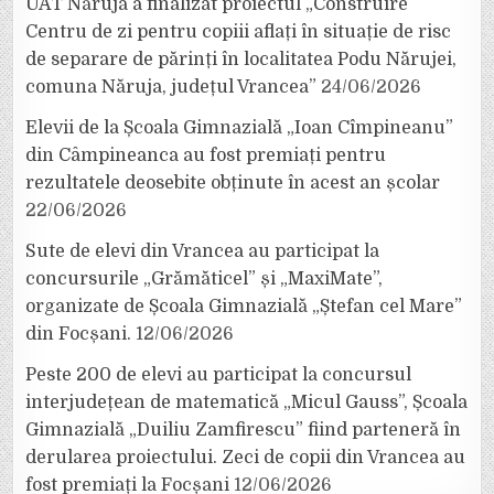
UAT Năruja a finalizat proiectul „Construire
Centru de zi pentru copiii aflați în situație de risc
de separare de părinți în localitatea Podu Nărujei,
comuna Năruja, județul Vrancea”
24/06/2026
Elevii de la Școala Gimnazială „Ioan Cîmpineanu”
din Câmpineanca au fost premiați pentru
rezultatele deosebite obținute în acest an școlar
22/06/2026
Sute de elevi din Vrancea au participat la
concursurile „Grămăticel” și „MaxiMate”,
organizate de Școala Gimnazială „Ștefan cel Mare”
din Focșani.
12/06/2026
Peste 200 de elevi au participat la concursul
interjudețean de matematică „Micul Gauss”, Școala
Gimnazială „Duiliu Zamfirescu” fiind parteneră în
derularea proiectului. Zeci de copii din Vrancea au
fost premiați la Focșani
12/06/2026