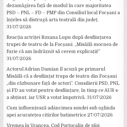
dezamăgirea față de modul în care majoritatea
PSD – PNL – FD – PMP din Consiliul local Focșani a
înțeles să distrugă arta teatrală din județ.
31/07/2026
Reacția actriței Roxana Lupu după desființarea
trupei de teatru de la Focșani: „Misăilă mocnea de
furie că am îndrăznit să cerem explicații!”
31/07/2026
Actorul Adrian Damian îl acuză pe primarul
Misăilă că a desființat trupa de teatru din Focșani
„din răzbunare față de actori”. Consilierii PSD, PNL
și FD au votat pentru desființare, în timp ce AUR s-
a abținut, iar USR a votat împotrivă.
31/07/2026
Cum influențează adâncimea sondei sub oglinda
apei acuratețea citirilor batimetrice
27/07/2026
Vremea în Vrancea. Cod Portocaliu de ploi