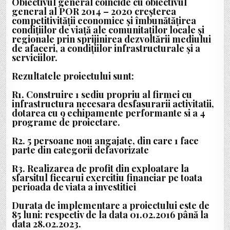
Obiectivul general coincide cu obiectivul
general al POR 2014 – 2020 creșterea
competitivității economice și îmbunătățirea
condițiilor de viață ale comunitaților locale și
regionale prin sprijinirea dezvoltării mediului
de afaceri, a condițiilor infrastructurale și a
serviciilor.
Rezultatele proiectului sunt:
R1. Construire 1 sediu propriu al firmei cu
infrastructura necesara desfasurarii activitatii,
dotarea cu 9 echipamente performante si a 4
programe de proiectare.
R2. 5 persoane nou angajate, din care 1 face
parte din categorii defavorizate
R3. Realizarea de profit din exploatare la
sfarsitul fiecarui exercitiu financiar pe toata
perioada de viata a investitiei
Durata de implementare a proiectului este de
85 luni: respectiv de la data 01.02.2016 până la
data 28.02.2023.