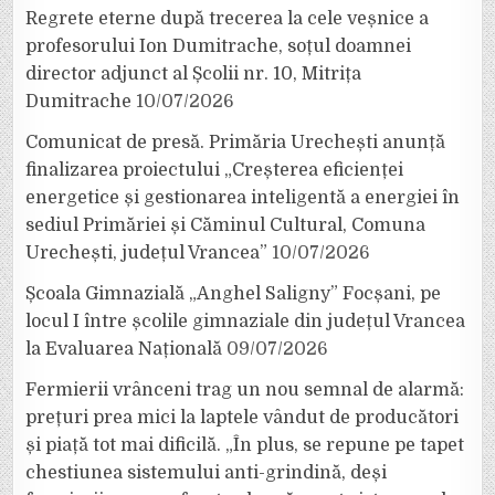
Regrete eterne după trecerea la cele veșnice a
profesorului Ion Dumitrache, soțul doamnei
director adjunct al Școlii nr. 10, Mitrița
Dumitrache
10/07/2026
Comunicat de presă. Primăria Urechești anunță
finalizarea proiectului „Creșterea eficienței
energetice și gestionarea inteligentă a energiei în
sediul Primăriei și Căminul Cultural, Comuna
Urechești, județul Vrancea”
10/07/2026
Școala Gimnazială „Anghel Saligny” Focșani, pe
locul I între școlile gimnaziale din județul Vrancea
la Evaluarea Națională
09/07/2026
Fermierii vrânceni trag un nou semnal de alarmă:
prețuri prea mici la laptele vândut de producători
și piață tot mai dificilă. „În plus, se repune pe tapet
chestiunea sistemului anti-grindină, deși