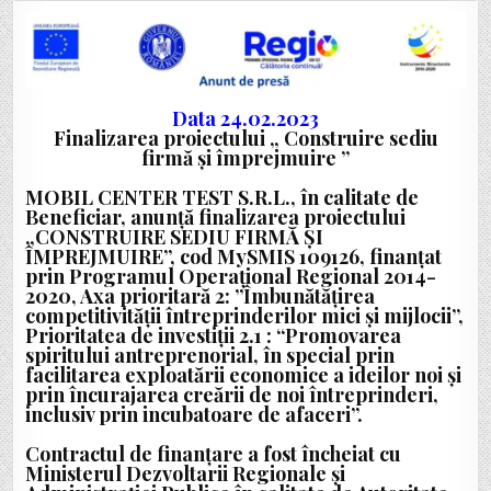
PROIECTULUI
„CONSTRUIRE
SEDIU
FIRMĂ
ȘI
ÎMPREJMUIRE”,
BENEFICIAR
MOBIL
CENTER
Data 24.02.2023
TEST
Finalizarea proiectului „ Construire sediu
SRL
firmă și împrejmuire ”
MOBIL CENTER TEST S.R.L., în calitate de
Beneficiar, anunță finalizarea proiectului
„CONSTRUIRE SEDIU FIRMĂ ȘI
ÎMPREJMUIRE”, cod MySMIS 109126, finanțat
prin Programul Operaţional Regional 2014-
2020, Axa prioritară 2: ”Îmbunătăţirea
competitivităţii întreprinderilor mici și mijlocii”,
Prioritatea de investiţii 2.1 : “
Promovarea
spiritului antreprenorial, în special prin
facilitarea exploatării economice a ideilor noi și
prin încurajarea creării de noi întreprinderi,
inclusiv prin incubatoare de afaceri
”.
Contractul de finanțare a fost încheiat cu
Ministerul Dezvoltarii Regionale și