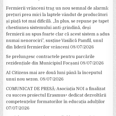
Fermierii vrânceni trag un nou semnal de alarmă:
prețuri prea mici la laptele vândut de producători
și piață tot mai dificilă. „În plus, se repune pe tapet
chestiunea sistemului anti-grindină, deși
fermierii au spus foarte clar că acest sistem a adus
numai nenorociri”, susține Vasilică Pamfil, unul
din liderii fermierilor vrânceni
08/07/2026
Se prelungesc contractele pentru parcările
rezidențiale din Municipiul Focșani
08/07/2026
AI Citizens mai are două luni până la începutul
unui nou sezon.
08/07/2026
COMUNICAT DE PRESĂ: Asociația NOI a finalizat
cu succes proiectul Erasmus+ dedicat dezvoltării
competențelor formatorilor în educația adulților
07/07/2026