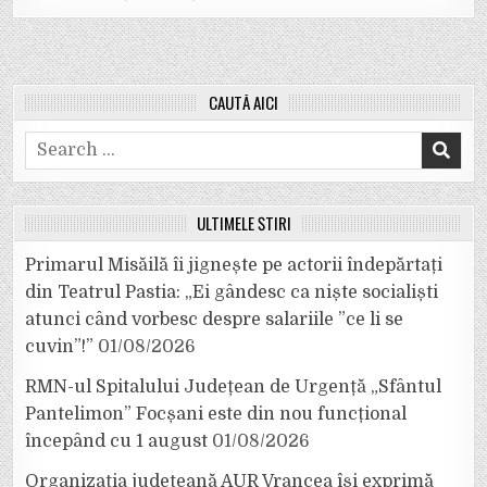
CAUTĂ AICI
Search
for:
ULTIMELE ȘTIRI
Primarul Misăilă îi jignește pe actorii îndepărtați
din Teatrul Pastia: „Ei gândesc ca niște socialiști
atunci când vorbesc despre salariile ”ce li se
cuvin”!”
01/08/2026
RMN-ul Spitalului Județean de Urgență „Sfântul
Pantelimon” Focșani este din nou funcțional
începând cu 1 august
01/08/2026
Organizația județeană AUR Vrancea își exprimă