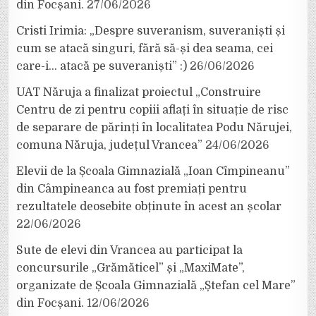
din Focșani.
27/06/2026
Cristi Irimia: „Despre suveranism, suveraniști și
cum se atacă singuri, fără să-și dea seama, cei
care-i… atacă pe suveraniști” :)
26/06/2026
UAT Năruja a finalizat proiectul „Construire
Centru de zi pentru copiii aflați în situație de risc
de separare de părinți în localitatea Podu Nărujei,
comuna Năruja, județul Vrancea”
24/06/2026
Elevii de la Școala Gimnazială „Ioan Cîmpineanu”
din Câmpineanca au fost premiați pentru
rezultatele deosebite obținute în acest an școlar
22/06/2026
Sute de elevi din Vrancea au participat la
concursurile „Grămăticel” și „MaxiMate”,
organizate de Școala Gimnazială „Ștefan cel Mare”
din Focșani.
12/06/2026