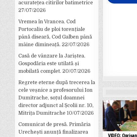
acuratețea citirilor batimetrice
27/07/2026
Vremea în Vrancea. Cod
Portocaliu de ploi torențiale
până diseară, Cod Galben până
mâine dimineață.
22/07/2026
Casă de vânzare la Jariștea.
Gospodăria este utilată și
mobilată complet.
20/07/2026
Regrete eterne după trecerea la
cele veșnice a profesorului Ion
Dumitrache, soțul doamnei
director adjunct al Școlii nr. 10,
Mitrița Dumitrache
10/07/2026
Comunicat de presă. Primăria
Urechești anunță finalizarea
VIDEO: Oprișane