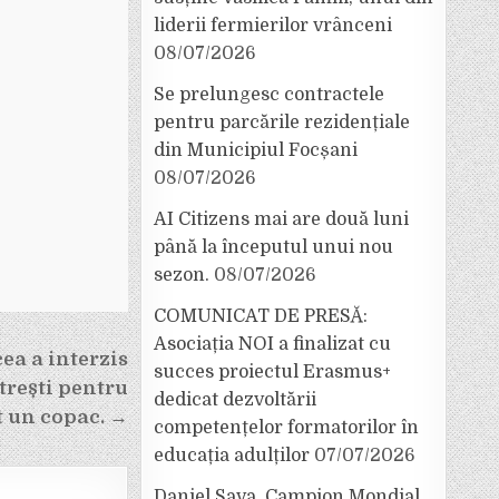
liderii fermierilor vrânceni
08/07/2026
Se prelungesc contractele
pentru parcările rezidențiale
din Municipiul Focșani
08/07/2026
AI Citizens mai are două luni
până la începutul unui nou
sezon.
08/07/2026
COMUNICAT DE PRESĂ:
Asociația NOI a finalizat cu
ea a interzis
succes proiectul Erasmus+
trești pentru
dedicat dezvoltării
t un copac. →
competențelor formatorilor în
educația adulților
07/07/2026
Daniel Sava, Campion Mondial