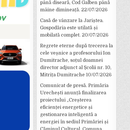
până diseară, Cod Galben până
mâine dimineață.
22/07/2026
Casă de vânzare la Jariștea.
Gospodăria este utilată și
mobilată complet.
20/07/2026
Regrete eterne după trecerea la
cele veșnice a profesorului Ion
Dumitrache, soțul doamnei
director adjunct al Școlii nr. 10,
Mitrița Dumitrache
10/07/2026
Comunicat de presă. Primăria
Urechești anunță finalizarea
proiectului „Creșterea
eficienței energetice și
gestionarea inteligentă a
energiei în sediul Primăriei și
Căminul Cultural, Comuna