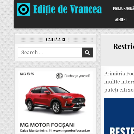
Skip
PRIMA PAGIN
to
content
ALEGERI
CAUTĂ AICI
Restric
Search
for:
Primăria Foc
multte inters
puteți citi z