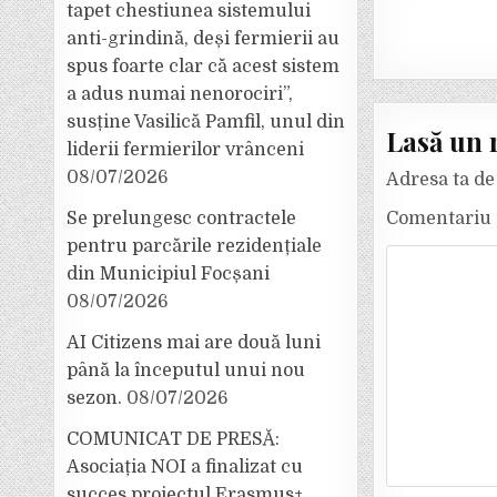
tapet chestiunea sistemului
anti-grindină, deși fermierii au
spus foarte clar că acest sistem
a adus numai nenorociri”,
susține Vasilică Pamfil, unul din
Lasă un 
liderii fermierilor vrânceni
08/07/2026
Adresa ta de 
Se prelungesc contractele
Comentariu
pentru parcările rezidențiale
din Municipiul Focșani
08/07/2026
AI Citizens mai are două luni
până la începutul unui nou
sezon.
08/07/2026
COMUNICAT DE PRESĂ:
Asociația NOI a finalizat cu
succes proiectul Erasmus+