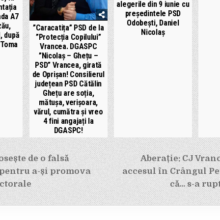
alegerile din 9 iunie cu
tația
președintele PSD
ada A7
Odobești, Daniel
zău,
”Caracatița” PSD de la
Nicolaș
, după
”Protecția Copilului”
i Toma
Vrancea. DGASPC
”Nicolaș – Ghețu –
PSD” Vrancea, girată
de Oprișan! Consilierul
județean PSD Cătălin
Ghețu are soția,
mătușa, verișoara,
vărul, cumătra și vreo
4 fini angajați la
DGASPC!
e
osește de o falsă
Aberație: CJ Vranc
 pentru a-și promova
accesul în Crângul Pe
ctorale
că… s-a rup