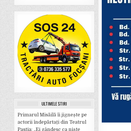
ULTIMELE ȘTIRI
Primarul Misăilă îi jignește pe
actorii îndepărtați din Teatrul
Pastia: „Ei gândesc ca niște