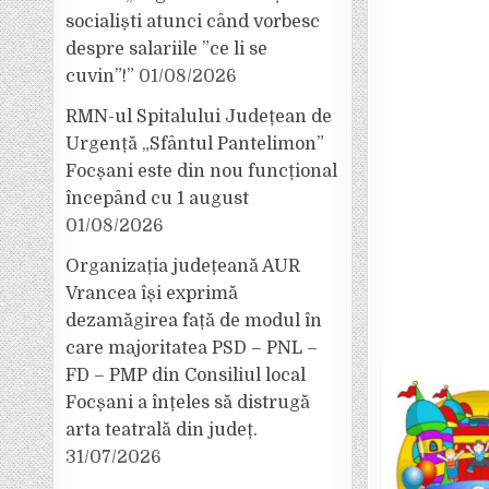
socialiști atunci când vorbesc
despre salariile ”ce li se
cuvin”!”
01/08/2026
RMN-ul Spitalului Județean de
Urgență „Sfântul Pantelimon”
Focșani este din nou funcțional
începând cu 1 august
01/08/2026
Organizația județeană AUR
Vrancea își exprimă
dezamăgirea față de modul în
care majoritatea PSD – PNL –
FD – PMP din Consiliul local
Focșani a înțeles să distrugă
arta teatrală din județ.
31/07/2026