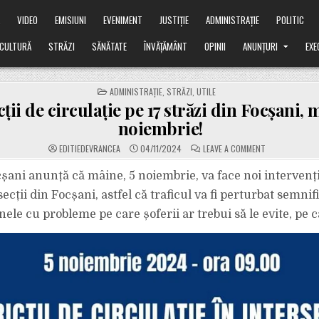
Ă
VIDEO
EMISIUNI
EVENIMENT
JUSTIȚIE
ADMINISTRAȚIE
POLITIC
CULTURĂ
STRĂZI
SĂNĂTATE
ÎNVĂȚĂMÂNT
OPINII
ANUNȚURI
EXE
POSTED
ADMINISTRAȚIE
,
STRĂZI
,
UTILE
IN
ții de circulație pe 17 străzi din Focșani, 
noiembrie!
ON
EDITIEDEVRANCEA
04/11/2024
LEAVE A COMMENT
RESTRICȚII
DE
CIRCULAȚIE
șani anunță că mâine, 5 noiembrie, va face noi intervenți
PE
17
ecții din Focșani, astfel că traficul va fi perturbat semnifi
STRĂZI
DIN
onele cu probleme pe care șoferii ar trebui să le evite, pe câ
FOCȘANI,
MÂINE,
5
NOIEMBRIE!