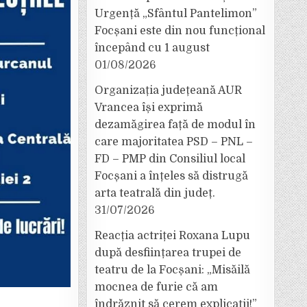
Urgență „Sfântul Pantelimon”
Focșani este din nou funcțional
începând cu 1 august
01/08/2026
Organizația județeană AUR
Vrancea își exprimă
dezamăgirea față de modul în
care majoritatea PSD – PNL –
FD – PMP din Consiliul local
Focșani a înțeles să distrugă
arta teatrală din județ.
31/07/2026
Reacția actriței Roxana Lupu
după desființarea trupei de
teatru de la Focșani: „Misăilă
mocnea de furie că am
îndrăznit să cerem explicații!”