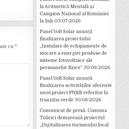
la Aritmetică Mentală și
Campion Național al României
la Șah
03/07/2026
Panel Volt Solar anunță
finalizarea proiectului
„Instalare de echipamente de
cate cu
*
stocare a energiei produse de
sisteme fotovoltaice ale
persoanelor fizice”
30/06/2026
Panel Volt Solar anunță
finalizarea activităților aferente
unui proiect PNRR referitor la
tranziția verde
30/06/2026
Comunicat de presă. Comuna
Tulnici demarează proiectul
„Digitalizarea turismului local