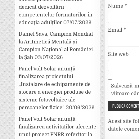
Nume
*
dedicat dezvoltării
competențelor formatorilor în
educația adulților
07/07/2026
Email
*
Daniel Sava, Campion Mondial
la Aritmetică Mentală și
Campion Național al României
Site web
la Șah
03/07/2026
Panel Volt Solar anunță
finalizarea proiectului
„Instalare de echipamente de
Salvează-mi
stocare a energiei produse de
viitoare câ
sisteme fotovoltaice ale
persoanelor fizice”
30/06/2026
Panel Volt Solar anunță
Acest site f
finalizarea activităților aferente
datele comen
unui proiect PNRR referitor la