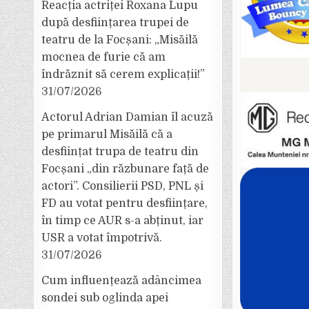
Reacția actriței Roxana Lupu
după desființarea trupei de
teatru de la Focșani: „Misăilă
mocnea de furie că am
îndrăznit să cerem explicații!”
31/07/2026
Actorul Adrian Damian îl acuză
pe primarul Misăilă că a
desființat trupa de teatru din
Focșani „din răzbunare față de
actori”. Consilierii PSD, PNL și
FD au votat pentru desființare,
în timp ce AUR s-a abținut, iar
USR a votat împotrivă.
31/07/2026
Cum influențează adâncimea
sondei sub oglinda apei