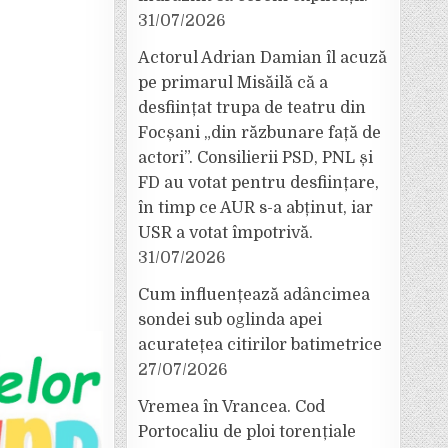
31/07/2026
Actorul Adrian Damian îl acuză
pe primarul Misăilă că a
desființat trupa de teatru din
Focșani „din răzbunare față de
actori”. Consilierii PSD, PNL și
FD au votat pentru desființare,
în timp ce AUR s-a abținut, iar
USR a votat împotrivă.
31/07/2026
Cum influențează adâncimea
sondei sub oglinda apei
acuratețea citirilor batimetrice
27/07/2026
Vremea în Vrancea. Cod
Portocaliu de ploi torențiale