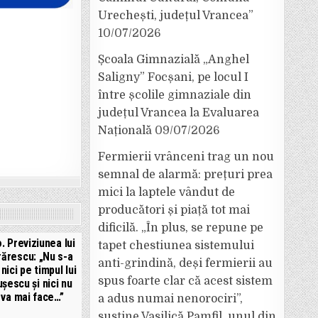
Urechești, județul Vrancea”
10/07/2026
Școala Gimnazială „Anghel
Saligny” Focșani, pe locul I
între școlile gimnaziale din
județul Vrancea la Evaluarea
Națională
09/07/2026
Fermierii vrânceni trag un nou
semnal de alarmă: prețuri prea
mici la laptele vândut de
producători și piață tot mai
dificilă. „În plus, se repune pe
. Previziunea lui
tapet chestiunea sistemului
ărescu: „Nu s-a
anti-grindină, deși fermierii au
nici pe timpul lui
spus foarte clar că acest sistem
șescu și nici nu
 va mai face…”
a adus numai nenorociri”,
susține Vasilică Pamfil, unul din