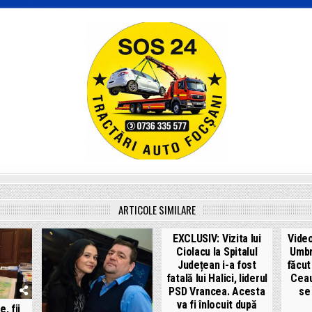
ARTICOLE SIMILARE
EXCLUSIV: Vizita lui
Video
Ciolacu la Spitalul
Umbr
Județean i-a fost
făcut 
fatală lui Halici, liderul
Ceau
PSD Vrancea. Acesta
se
va fi înlocuit după
, fii