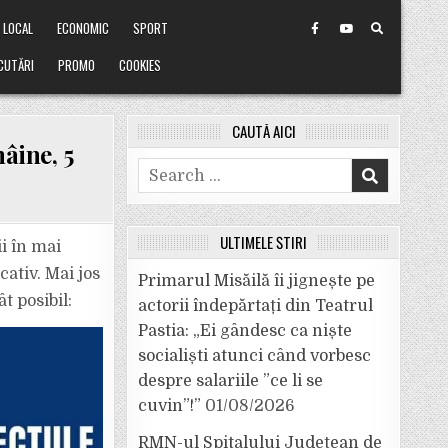
LOCAL
ECONOMIC
SPORT
CUTĂRI
PROMO
COOKIES
CAUTĂ AICI
mâine, 5
Search
for:
ULTIMELE ȘTIRI
i în mai
cativ. Mai jos
Primarul Misăilă îi jignește pe
t posibil:
actorii îndepărtați din Teatrul
Pastia: „Ei gândesc ca niște
socialiști atunci când vorbesc
despre salariile ”ce li se
cuvin”!”
01/08/2026
RMN-ul Spitalului Județean de