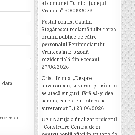
al comunei Tulnici, județul
Vrancea”
30/06/2026
Fostul polițist Cătălin
Stegărescu reclamă tulburarea
ordinii publice de către
personalul Penitenciarului
Vrancea într-o zonă
rezidențială din Focșani.
27/06/2026
Cristi Irimia: „Despre
u data
suveranism, suveraniști și cum
se atacă singuri, fără să-și dea
seama, cei care-i… atacă pe
suveraniști” :)
26/06/2026
rocesate
UAT Năruja a finalizat proiectul
„Construire Centru de zi
pentru copiii aflați în situație de