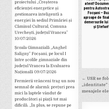
proiectului „Creșterea
atent! Documen
pentru Autostr
eficienței energetice și
Focșani – Bu
gestionarea inteligentă a
aproape de final
energiei în sediul Primăriei și
demersurile lu
Căminul Cultural, Comuna
și Ștefan!
Urechești, județul Vrancea”
10/07/2026
Școala Gimnazială „Anghel
Saligny” Focșani, pe locul I
între școlile gimnaziale din
județul Vrancea la Evaluarea
Națională
09/07/2026
Navigar
← USR se fol
Fermierii vrânceni trag un nou
„identitate”
în
semnal de alarmă: prețuri prea
mesajele ele
mici la laptele vândut de
articole
producători și piață tot mai
dificilă. „În plus, se repune pe