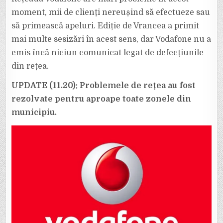
PICAT
REȚEAUA
moment, mii de clienți nereușind să efectueze sau
VODAFONE
ÎN
să primească apeluri. Ediție de Vrancea a primit
FOCȘANI.
mai multe sesizări în acest sens, dar Vodafone nu a
emis încă niciun comunicat legat de defecțiunile
din rețea.
UPDATE (11.20): Problemele de rețea au fost
rezolvate pentru aproape toate zonele din
municipiu.