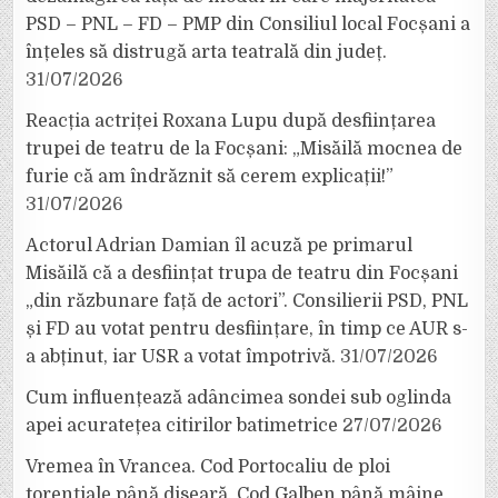
PSD – PNL – FD – PMP din Consiliul local Focșani a
înțeles să distrugă arta teatrală din județ.
31/07/2026
Reacția actriței Roxana Lupu după desființarea
trupei de teatru de la Focșani: „Misăilă mocnea de
furie că am îndrăznit să cerem explicații!”
31/07/2026
Actorul Adrian Damian îl acuză pe primarul
Misăilă că a desființat trupa de teatru din Focșani
„din răzbunare față de actori”. Consilierii PSD, PNL
și FD au votat pentru desființare, în timp ce AUR s-
a abținut, iar USR a votat împotrivă.
31/07/2026
Cum influențează adâncimea sondei sub oglinda
apei acuratețea citirilor batimetrice
27/07/2026
Vremea în Vrancea. Cod Portocaliu de ploi
torențiale până diseară, Cod Galben până mâine