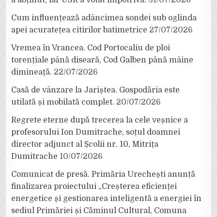
a abținut, iar USR a votat împotrivă.
31/07/2026
Cum influențează adâncimea sondei sub oglinda
apei acuratețea citirilor batimetrice
27/07/2026
Vremea în Vrancea. Cod Portocaliu de ploi
torențiale până diseară, Cod Galben până mâine
dimineață.
22/07/2026
Casă de vânzare la Jariștea. Gospodăria este
utilată și mobilată complet.
20/07/2026
Regrete eterne după trecerea la cele veșnice a
profesorului Ion Dumitrache, soțul doamnei
director adjunct al Școlii nr. 10, Mitrița
Dumitrache
10/07/2026
Comunicat de presă. Primăria Urechești anunță
finalizarea proiectului „Creșterea eficienței
energetice și gestionarea inteligentă a energiei în
sediul Primăriei și Căminul Cultural, Comuna