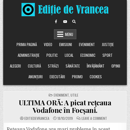
Skip
to
content
MENU
PRIMA PAGINĂ
VIDEO
EMISIUNI
EVENIMENT
JUSTIȚIE
ADMINISTRAȚIE
POLITIC
LOCAL
ECONOMIC
SPORT
ALEGERI
CULTURĂ
STRĂZI
SĂNĂTATE
ÎNVĂȚĂMÂNT
OPINII
ANUNȚURI
EXECUTĂRI
PROMO
COOKIES
POSTED
EVENIMENT
,
UTILE
IN
ULTIMA ORĂ: A picat rețeaua
Vodafone în Focșani.
ON
EDITIEDEVRANCEA
18/10/2019
LEAVE A COMMENT
ULTIMA
ORĂ:
A
Rețeaua Vodafone are mari probleme în acest