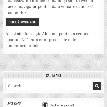
Salvează-mi numele, emailul și site-ul web în
acest navigator pentru data viitoare când o să
comentez.
Acest site folosește Akismet pentru a reduce
spamul.
Află cum sunt procesate datele
comentariilor tale
.
CAUTĂ AICI
Search
for: