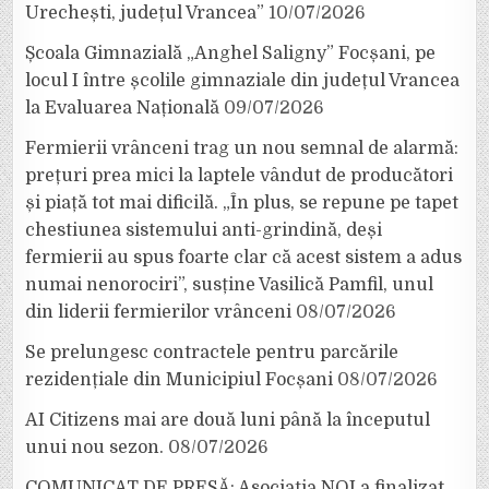
Urechești, județul Vrancea”
10/07/2026
Școala Gimnazială „Anghel Saligny” Focșani, pe
locul I între școlile gimnaziale din județul Vrancea
la Evaluarea Națională
09/07/2026
Fermierii vrânceni trag un nou semnal de alarmă:
prețuri prea mici la laptele vândut de producători
și piață tot mai dificilă. „În plus, se repune pe tapet
chestiunea sistemului anti-grindină, deși
fermierii au spus foarte clar că acest sistem a adus
numai nenorociri”, susține Vasilică Pamfil, unul
din liderii fermierilor vrânceni
08/07/2026
Se prelungesc contractele pentru parcările
rezidențiale din Municipiul Focșani
08/07/2026
AI Citizens mai are două luni până la începutul
unui nou sezon.
08/07/2026
COMUNICAT DE PRESĂ: Asociația NOI a finalizat