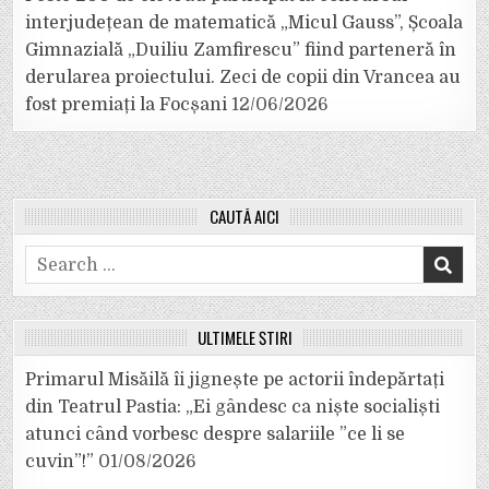
interjudețean de matematică „Micul Gauss”, Școala
Gimnazială „Duiliu Zamfirescu” fiind parteneră în
derularea proiectului. Zeci de copii din Vrancea au
fost premiați la Focșani
12/06/2026
CAUTĂ AICI
Search
for:
ULTIMELE ȘTIRI
Primarul Misăilă îi jignește pe actorii îndepărtați
din Teatrul Pastia: „Ei gândesc ca niște socialiști
atunci când vorbesc despre salariile ”ce li se
cuvin”!”
01/08/2026