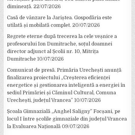
dimineață.
22/07/2026
Casă de vânzare la Jariștea. Gospodăria este
utilată și mobilată complet.
20/07/2026
Regrete eterne după trecerea la cele veșnice a
profesorului Ion Dumitrache, soțul doamnei
director adjunct al Școlii nr. 10, Mitrița
Dumitrache
10/07/2026
Comunicat de presă. Primăria Urechești anunță
finalizarea proiectului „Creșterea eficienței
energetice și gestionarea inteligentă a energiei în
sediul Primăriei și Căminul Cultural, Comuna
Urechești, județul Vrancea”
10/07/2026
Școala Gimnazială „Anghel Saligny” Focșani, pe
locul I între școlile gimnaziale din județul Vrancea
la Evaluarea Națională
09/07/2026