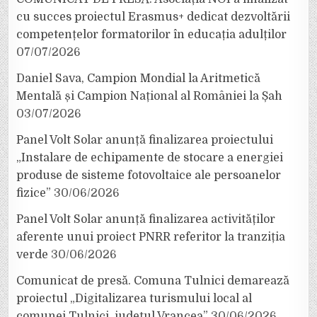
cu succes proiectul Erasmus+ dedicat dezvoltării
competențelor formatorilor în educația adulților
07/07/2026
Daniel Sava, Campion Mondial la Aritmetică
Mentală și Campion Național al României la Șah
03/07/2026
Panel Volt Solar anunță finalizarea proiectului
„Instalare de echipamente de stocare a energiei
produse de sisteme fotovoltaice ale persoanelor
fizice”
30/06/2026
Panel Volt Solar anunță finalizarea activităților
aferente unui proiect PNRR referitor la tranziția
verde
30/06/2026
Comunicat de presă. Comuna Tulnici demarează
proiectul „Digitalizarea turismului local al
comunei Tulnici, județul Vrancea”
30/06/2026