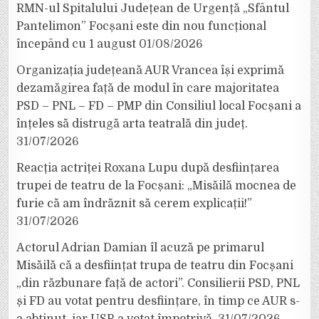
RMN-ul Spitalului Județean de Urgență „Sfântul
Pantelimon” Focșani este din nou funcțional
începând cu 1 august
01/08/2026
Organizația județeană AUR Vrancea își exprimă
dezamăgirea față de modul în care majoritatea
PSD – PNL – FD – PMP din Consiliul local Focșani a
înțeles să distrugă arta teatrală din județ.
31/07/2026
Reacția actriței Roxana Lupu după desființarea
trupei de teatru de la Focșani: „Misăilă mocnea de
furie că am îndrăznit să cerem explicații!”
31/07/2026
Actorul Adrian Damian îl acuză pe primarul
Misăilă că a desființat trupa de teatru din Focșani
„din răzbunare față de actori”. Consilierii PSD, PNL
și FD au votat pentru desființare, în timp ce AUR s-