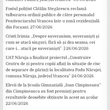
Fostul polițist Cătălin Stegărescu reclamă
tulburarea ordinii publice de către personalul
Penitenciarului Vrancea într-o zonă rezidențială
din Focșani.
27/06/2026
Cristi Irimia: „Despre suveranism, suveraniști și
cum se atacă singuri, fără să-și dea seama, cei
care-i… atacă pe suveraniști” :)
26/06/2026
UAT Năruja a finalizat proiectul „Construire
Centru de zi pentru copiii aflați în situație de risc
de separare de părinți în localitatea Podu Nărujei,
comuna Năruja, județul Vrancea”
24/06/2026
Elevii de la Școala Gimnazială „Ioan Cîmpineanu”
din Câmpineanca au fost premiați pentru
rezultatele deosebite obținute în acest an școlar
22/06/2026