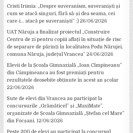
Cristi Irimia: „Despre suveranism, suveraniști și
cum se atacă singuri, fără să-și dea seama, cei
care-i… atacă pe suveraniști” :)
26/06/2026
UAT Năruja a finalizat proiectul „Construire
Centru de zi pentru copiii aflați în situație de risc
de separare de părinți în localitatea Podu Nărujei,
comuna Năruja, județul Vrancea”
24/06/2026
Elevii de la Școala Gimnazială „Ioan Cîmpineanu”
din Câmpineanca au fost premiați pentru
rezultatele deosebite obținute în acest an școlar
22/06/2026
Sute de elevi din Vrancea au participat la
concursurile „Grămăticel” și „MaxiMate”,
organizate de Școala Gimnazială „Ștefan cel Mare”
din Focșani.
12/06/2026
Peste 200 de elevi au participat la concursul