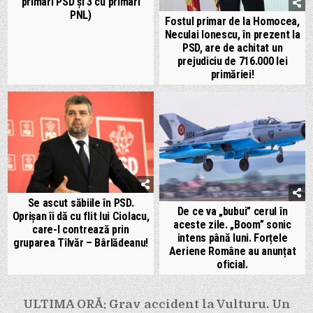
primari PSD și 3 cu primari
PNL)
Fostul primar de la Homocea,
Neculai Ionescu, în prezent la
PSD, are de achitat un
prejudiciu de 716.000 lei
primăriei!
Se ascut săbiile în PSD.
De ce va „bubui” cerul în
Oprișan îi dă cu flit lui Ciolacu,
aceste zile. „Boom” sonic
care-l contrează prin
intens până luni. Forțele
gruparea Tîlvăr – Bârlădeanu!
Aeriene Române au anunțat
oficial.
Navigare
ULTIMA ORĂ: Grav accident la Vulturu. Un