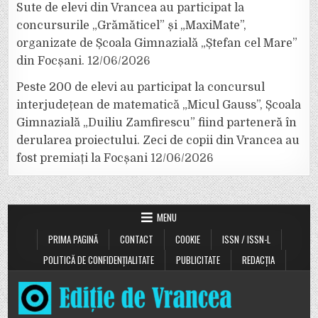
Sute de elevi din Vrancea au participat la
concursurile „Grămăticel” și „MaxiMate”,
organizate de Școala Gimnazială „Ștefan cel Mare”
din Focșani.
12/06/2026
Peste 200 de elevi au participat la concursul
interjudețean de matematică „Micul Gauss”, Școala
Gimnazială „Duiliu Zamfirescu” fiind parteneră în
derularea proiectului. Zeci de copii din Vrancea au
fost premiați la Focșani
12/06/2026
MENU
PRIMA PAGINĂ
CONTACT
COOKIE
ISSN / ISSN-L
POLITICĂ DE CONFIDENȚIALITATE
PUBLICITATE
REDACȚIA