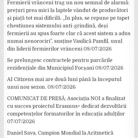
Fermierii vrânceni trag un nou semnal de alarmă:
prețuri prea mici la laptele vândut de producători
și piață tot mai dificilă. „În plus, se repune pe tapet
chestiunea sistemului anti-grindină, deși
fermierii au spus foarte clar că acest sistem a adus
numai nenorociri”, susține Vasilică Pamfil, unul
din liderii fermierilor vrânceni
08/07/2026
Se prelungesc contractele pentru parcările
rezidențiale din Municipiul Focșani
08/07/2026
AI Citizens mai are două luni până la începutul
unui nou sezon.
08/07/2026
COMUNICAT DE PRESĂ: Asociația NOI a finalizat
cu succes proiectul Erasmus+ dedicat dezvoltării
competențelor formatorilor în educația adulților
07/07/2026
Daniel Sava, Campion Mondial la Aritmetică