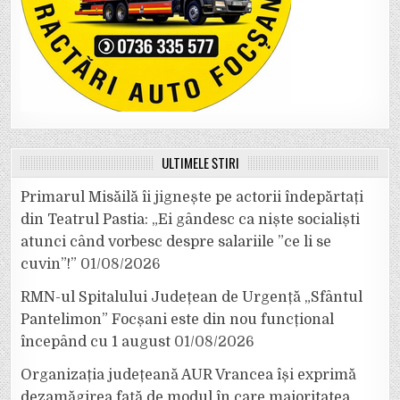
ULTIMELE ȘTIRI
Primarul Misăilă îi jignește pe actorii îndepărtați
din Teatrul Pastia: „Ei gândesc ca niște socialiști
atunci când vorbesc despre salariile ”ce li se
cuvin”!”
01/08/2026
RMN-ul Spitalului Județean de Urgență „Sfântul
Pantelimon” Focșani este din nou funcțional
începând cu 1 august
01/08/2026
Organizația județeană AUR Vrancea își exprimă
dezamăgirea față de modul în care majoritatea