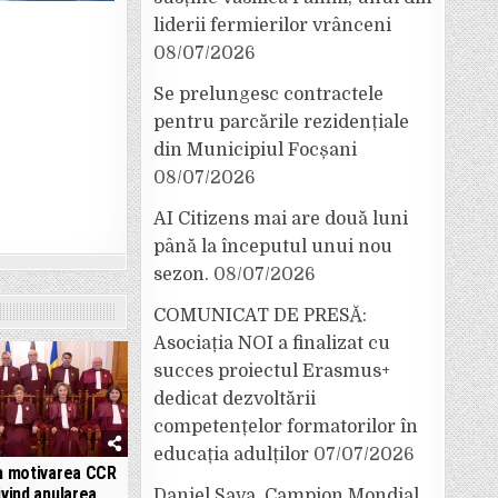
liderii fermierilor vrânceni
08/07/2026
Se prelungesc contractele
pentru parcările rezidențiale
din Municipiul Focșani
08/07/2026
AI Citizens mai are două luni
până la începutul unui nou
sezon.
08/07/2026
COMUNICAT DE PRESĂ:
Asociația NOI a finalizat cu
succes proiectul Erasmus+
dedicat dezvoltării
competențelor formatorilor în
educația adulților
07/07/2026
 motivarea CCR
ivind anularea
Daniel Sava, Campion Mondial