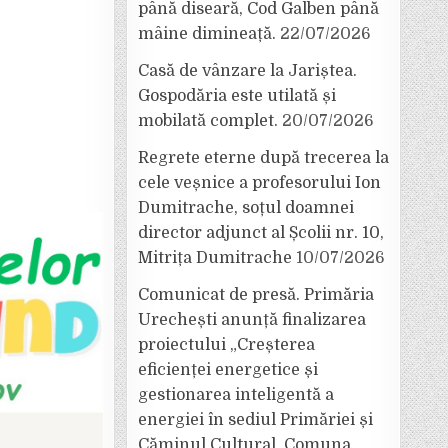
până diseară, Cod Galben până
mâine dimineață.
22/07/2026
Casă de vânzare la Jariștea.
Gospodăria este utilată și
mobilată complet.
20/07/2026
Regrete eterne după trecerea la
cele veșnice a profesorului Ion
Dumitrache, soțul doamnei
director adjunct al Școlii nr. 10,
Mitrița Dumitrache
10/07/2026
Comunicat de presă. Primăria
Urechești anunță finalizarea
proiectului „Creșterea
eficienței energetice și
gestionarea inteligentă a
energiei în sediul Primăriei și
Căminul Cultural, Comuna