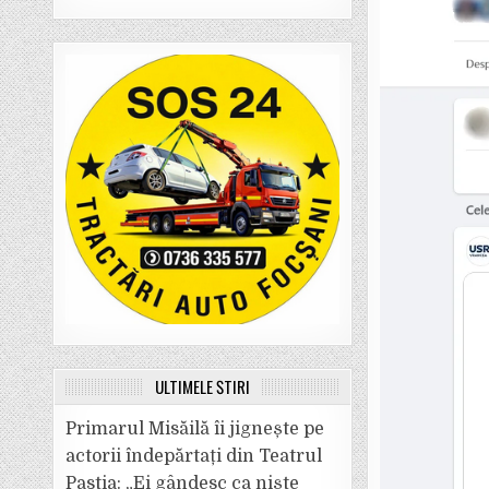
ULTIMELE ȘTIRI
Primarul Misăilă îi jignește pe
actorii îndepărtați din Teatrul
Pastia: „Ei gândesc ca niște