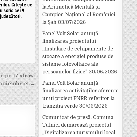
rilor. Citește ce
la Aritmetică Mentală și
u scris cei 9
Campion Național al României
judecători.
la Șah
03/07/2026
Panel Volt Solar anunță
finalizarea proiectului
„Instalare de echipamente de
stocare a energiei produse de
sisteme fotovoltaice ale
persoanelor fizice”
30/06/2026
e pe 17 străzi
Panel Volt Solar anunță
 noiembrie! →
finalizarea activităților aferente
unui proiect PNRR referitor la
tranziția verde
30/06/2026
Comunicat de presă. Comuna
Tulnici demarează proiectul
„Digitalizarea turismului local