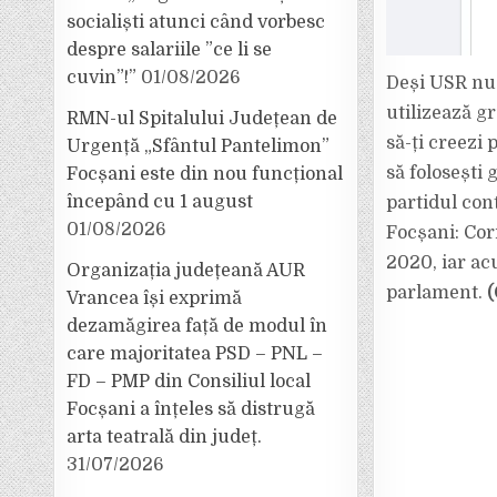
socialiști atunci când vorbesc
despre salariile ”ce li se
cuvin”!”
01/08/2026
Deși USR nu a
utilizează g
RMN-ul Spitalului Județean de
să-ți creezi
Urgență „Sfântul Pantelimon”
să folosești 
Focșani este din nou funcțional
începând cu 1 august
partidul con
01/08/2026
Focșani: Cori
2020, iar ac
Organizația județeană AUR
parlament.
(
Vrancea își exprimă
dezamăgirea față de modul în
care majoritatea PSD – PNL –
FD – PMP din Consiliul local
Focșani a înțeles să distrugă
arta teatrală din județ.
31/07/2026