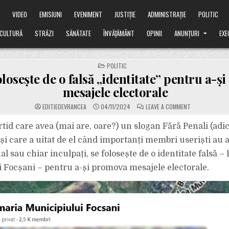
Ă
VIDEO
EMISIUNI
EVENIMENT
JUSTIȚIE
ADMINISTRAȚIE
POLITIC
CULTURĂ
STRĂZI
SĂNĂTATE
ÎNVĂȚĂMÂNT
OPINII
ANUNȚURI
EXE
POSTED
POLITIC
IN
olosește de o falsă „identitate” pentru a-
mesajele electorale
ON
EDITIEDEVRANCEA
04/11/2024
LEAVE A COMMENT
USR
SE
FOLOSEȘTE
tid care avea (mai are, oare?) un slogan Fără Penali (adic
DE
O
 și care a uitat de el când importanți membri useriști au 
FALSĂ
„IDENTITATE”
l sau chiar inculpați, se folosește de o identitate falsă –
PENTRU
A-
 Focșani – pentru a-și promova mesajele electorale.
ȘI
PROMOVA
MESAJELE
ELECTORALE