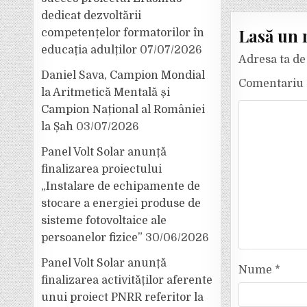
dedicat dezvoltării
Lasă un 
competențelor formatorilor în
educația adulților
07/07/2026
Adresa ta de 
Daniel Sava, Campion Mondial
Comentariu
la Aritmetică Mentală și
Campion Național al României
la Șah
03/07/2026
Panel Volt Solar anunță
finalizarea proiectului
„Instalare de echipamente de
stocare a energiei produse de
sisteme fotovoltaice ale
persoanelor fizice”
30/06/2026
Panel Volt Solar anunță
Nume
*
finalizarea activităților aferente
unui proiect PNRR referitor la