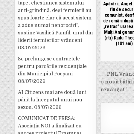
tapet chestiunea sistemului
Apărării, Angel 
fiu de secur
anti-grindină, deși fermierii au
comunist, desfi
spus foarte clar că acest sistem
de români după 
a adus numai nenorociri”,
„retras” urarea
Mulți Ani gener
susține Vasilică Pamfil, unul din
(rtr) Radu The
liderii fermierilor vrânceni
(101 ani)
08/07/2026
Se prelungesc contractele
pentru parcările rezidențiale
Navigar
din Municipiul Focșani
← PNL Vrance
în
08/07/2026
o nouă bătăl
articole
revanșa!”
AI Citizens mai are două luni
până la începutul unui nou
sezon.
08/07/2026
COMUNICAT DE PRESĂ:
Asociația NOI a finalizat cu
succes proiectul Erasmus+