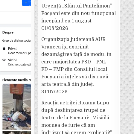
Urgență „Sfântul Pantelimon”
Focșani este din nou funcțional
începând cu 1 august
01/08/2026
Organizația județeană AUR
Vrancea își exprimă
dezamăgirea față de modul în
care majoritatea PSD – PNL –
FD – PMP din Consiliul local
Focșani a înțeles să distrugă
arta teatrală din județ.
31/07/2026
Reacția actriței Roxana Lupu
după desființarea trupei de
teatru de la Focșani: „Misăilă
mocnea de furie că am
îndrăznit să cerem explicații!”