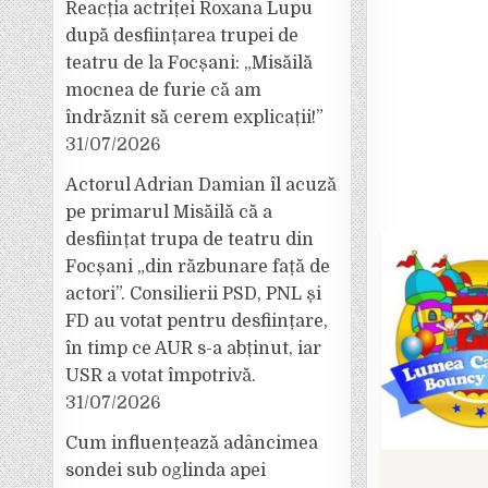
Reacția actriței Roxana Lupu
după desființarea trupei de
teatru de la Focșani: „Misăilă
mocnea de furie că am
îndrăznit să cerem explicații!”
31/07/2026
Actorul Adrian Damian îl acuză
pe primarul Misăilă că a
desființat trupa de teatru din
Focșani „din răzbunare față de
actori”. Consilierii PSD, PNL și
FD au votat pentru desființare,
în timp ce AUR s-a abținut, iar
USR a votat împotrivă.
31/07/2026
Cum influențează adâncimea
sondei sub oglinda apei