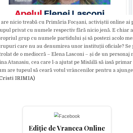
re nicio treabă cu Primăria Focșani, activiștii online ai 
rupul privat cu numele respectiv fără nicio jenă. E chiar 
 propriul grup cu numele partidului și să postezi acolo me
grupuri care nu au denumirea unor instituții oficiale? Se 
trolat de o mediocră – Elena Lasconi – și de un personaj n
na Atanasiu, cea care l-a ajutat pe Misăilă să iasă primar
um are tupeul să ceară votul vrâncenilor pentru a ajunge
Cristi IRIMIA)
Ediție de Vrancea Online