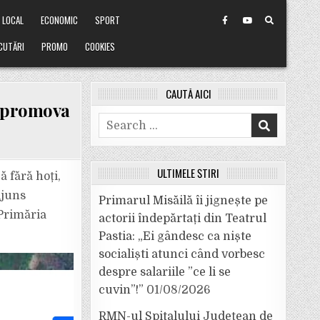
LOCAL
ECONOMIC
SPORT
CUTĂRI
PROMO
COOKIES
CAUTĂ AICI
și promova
Search
for:
ULTIMELE ȘTIRI
ă fără hoți,
ajuns
Primarul Misăilă îi jignește pe
 Primăria
actorii îndepărtați din Teatrul
Pastia: „Ei gândesc ca niște
socialiști atunci când vorbesc
despre salariile ”ce li se
cuvin”!”
01/08/2026
RMN-ul Spitalului Județean de