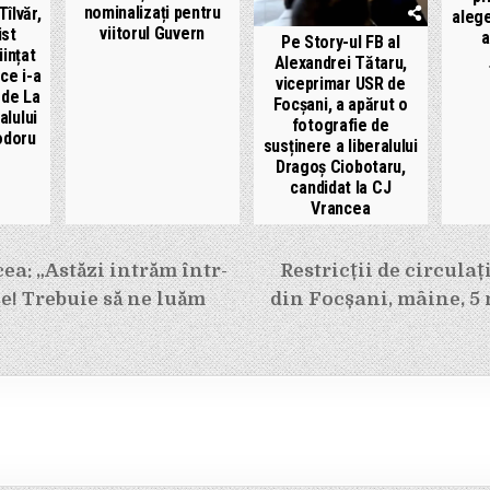
nominalizați pentru
Tîlvăr,
alege
viitorul Guvern
ist
a
Pe Story-ul FB al
ințat
Alexandrei Tătaru,
ce i-a
viceprimar USR de
 de La
Focșani, a apărut o
alului
fotografie de
odoru
susținere a liberalului
Dragoș Ciobotaru,
candidat la CJ
Vrancea
e
a: „Astăzi intrăm într-
Restricții de circulați
ie! Trebuie să ne luăm
din Focșani, mâine, 5