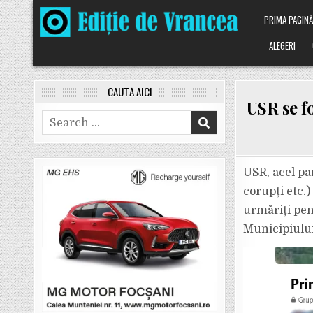
Skip
PRIMA PAGIN
to
content
ALEGERI
CAUTĂ AICI
USR se f
Search
for:
USR, acel par
corupți etc.)
urmăriți pena
Municipiului