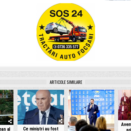
ARTICOLE SIMILARE
Avem
Ce miniștri au fost
ean al
pr