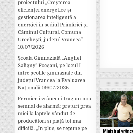
proiectului „Creșterea
eficienței energetice și
gestionarea inteligentă a
energiei în sediul Primăriei și
Căminul Cultural, Comuna
Urechești, județul Vrancea”
10/07/2026
Școala Gimnazială „Anghel
Saligny” Focșani, pe locul I
între școlile gimnaziale din
județul Vrancea la Evaluarea
Națională
09/07/2026
Fermierii vrânceni trag un nou
semnal de alarmă: prețuri prea
mici la laptele vândut de
producători și piață tot mai
dificilă. „În plus, se repune pe
Ministrul vrânc