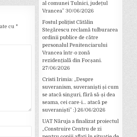
al comunei Tulnici, județul
Vrancea”
30/06/2026
Fostul polițist Cătălin
cate cu
*
Stegărescu reclamă tulburarea
ordinii publice de către
personalul Penitenciarului
Vrancea într-o zonă
rezidențială din Focșani.
27/06/2026
Cristi Irimia: „Despre
suveranism, suveraniști și cum
se atacă singuri, fără să-și dea
seama, cei care-i… atacă pe
suveraniști” :)
26/06/2026
UAT Năruja a finalizat proiectul
„Construire Centru de zi
pentru copiii aflați în situație de