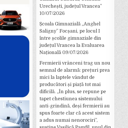
Urechești, județul Vrancea”
10/07/2026
Școala Gimnazială „Anghel
Saligny” Focșani, pe locul I
între școlile gimnaziale din
județul Vrancea la Evaluarea
Națională
09/07/2026
Fermierii vrânceni trag un nou
semnal de alarmă: prețuri prea
mici la laptele vândut de
producători și piață tot mai
dificilă. „În plus, se repune pe
tapet chestiunea sistemului
anti-grindină, deși fermierii au
spus foarte clar că acest sistem
a adus numai nenorociri”,
susține Vasilică Pamfil, unul din