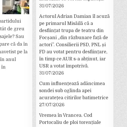
31/07/2026
Actorul Adrian Damian îl acuză
partidului
pe primarul Misăilă că a
atât de greu
desființat trupa de teatru din
sajele? Sau
Focșani „din răzbunare față de
pare că da în
actori”. Consilierii PSD, PNL și
FD au votat pentru desființare,
avetist pe la
în timp ce AUR s-a abținut, iar
 în anul
USR a votat împotrivă.
 în
31/07/2026
Cum influențează adâncimea
sondei sub oglinda apei
acuratețea citirilor batimetrice
27/07/2026
Vremea în Vrancea. Cod
Portocaliu de ploi torențiale