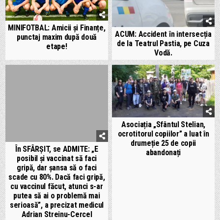
MINIFOTBAL: Amicii și Finanțe,
ACUM: Accident în intersecția
punctaj maxim după două
de la Teatrul Pastia, pe Cuza
etape!
Vodă.
Asociația „Sfântul Stelian,
ocrotitorul copiilor” a luat în
drumeție 25 de copii
În SFÂRȘIT, se ADMITE: „E
abandonați
posibil și vaccinat să faci
gripă, dar șansa să o faci
scade cu 80%. Dacă faci gripă,
cu vaccinul făcut, atunci s-ar
putea să ai o problemă mai
serioasă”, a precizat medicul
Adrian Streinu-Cercel