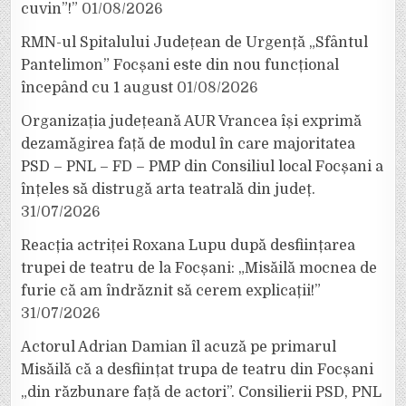
cuvin”!”
01/08/2026
RMN-ul Spitalului Județean de Urgență „Sfântul
Pantelimon” Focșani este din nou funcțional
începând cu 1 august
01/08/2026
Organizația județeană AUR Vrancea își exprimă
dezamăgirea față de modul în care majoritatea
PSD – PNL – FD – PMP din Consiliul local Focșani a
înțeles să distrugă arta teatrală din județ.
31/07/2026
Reacția actriței Roxana Lupu după desființarea
trupei de teatru de la Focșani: „Misăilă mocnea de
furie că am îndrăznit să cerem explicații!”
31/07/2026
Actorul Adrian Damian îl acuză pe primarul
Misăilă că a desființat trupa de teatru din Focșani
„din răzbunare față de actori”. Consilierii PSD, PNL