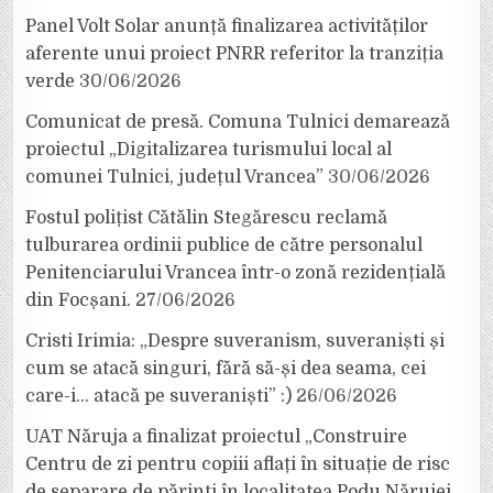
Panel Volt Solar anunță finalizarea activităților
aferente unui proiect PNRR referitor la tranziția
verde
30/06/2026
Comunicat de presă. Comuna Tulnici demarează
proiectul „Digitalizarea turismului local al
comunei Tulnici, județul Vrancea”
30/06/2026
Fostul polițist Cătălin Stegărescu reclamă
tulburarea ordinii publice de către personalul
Penitenciarului Vrancea într-o zonă rezidențială
din Focșani.
27/06/2026
Cristi Irimia: „Despre suveranism, suveraniști și
cum se atacă singuri, fără să-și dea seama, cei
care-i… atacă pe suveraniști” :)
26/06/2026
UAT Năruja a finalizat proiectul „Construire
Centru de zi pentru copiii aflați în situație de risc
de separare de părinți în localitatea Podu Nărujei,