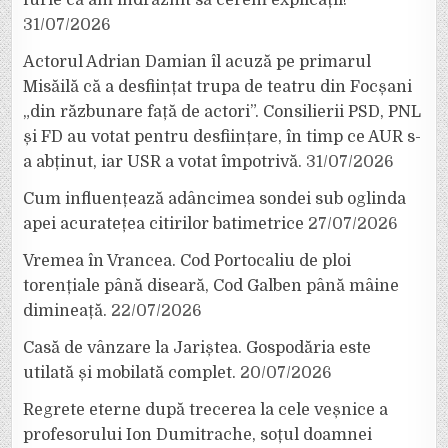
31/07/2026
Actorul Adrian Damian îl acuză pe primarul
Misăilă că a desființat trupa de teatru din Focșani
„din răzbunare față de actori”. Consilierii PSD, PNL
și FD au votat pentru desființare, în timp ce AUR s-
a abținut, iar USR a votat împotrivă.
31/07/2026
Cum influențează adâncimea sondei sub oglinda
apei acuratețea citirilor batimetrice
27/07/2026
Vremea în Vrancea. Cod Portocaliu de ploi
torențiale până diseară, Cod Galben până mâine
dimineață.
22/07/2026
Casă de vânzare la Jariștea. Gospodăria este
utilată și mobilată complet.
20/07/2026
Regrete eterne după trecerea la cele veșnice a
profesorului Ion Dumitrache, soțul doamnei