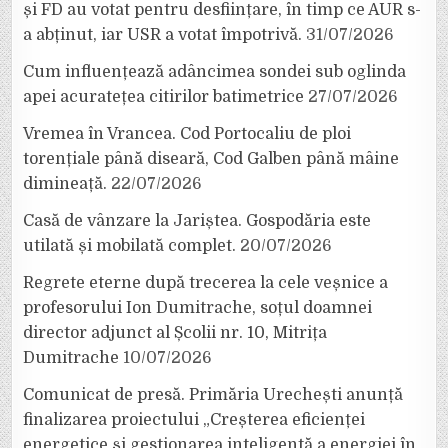
și FD au votat pentru desființare, în timp ce AUR s-
a abținut, iar USR a votat împotrivă.
31/07/2026
Cum influențează adâncimea sondei sub oglinda
apei acuratețea citirilor batimetrice
27/07/2026
Vremea în Vrancea. Cod Portocaliu de ploi
torențiale până diseară, Cod Galben până mâine
dimineață.
22/07/2026
Casă de vânzare la Jariștea. Gospodăria este
utilată și mobilată complet.
20/07/2026
Regrete eterne după trecerea la cele veșnice a
profesorului Ion Dumitrache, soțul doamnei
director adjunct al Școlii nr. 10, Mitrița
Dumitrache
10/07/2026
Comunicat de presă. Primăria Urechești anunță
finalizarea proiectului „Creșterea eficienței
energetice și gestionarea inteligentă a energiei în