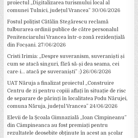
proiectul „Digitalizarea turismului local al
comunei Tulnici, județul Vrancea”
30/06/2026
Fostul polițist Cătălin Stegărescu reclamă
tulburarea ordinii publice de către personalul
Penitenciarului Vrancea într-o zonă rezidențială
din Focșani.
27/06/2026
Cristi Irimia: „Despre suveranism, suveraniști și
cum se atacă singuri, fără să-și dea seama, cei
care-i… atacă pe suveraniști” :)
26/06/2026
UAT Năruja a finalizat proiectul „Construire
Centru de zi pentru copiii aflați în situație de risc
de separare de părinți în localitatea Podu Nărujei,
comuna Năruja, județul Vrancea”
24/06/2026
Elevii de la Școala Gimnazială „Ioan Cîmpineanu”
din Câmpineanca au fost premiați pentru
rezultatele deosebite obținute în acest an școlar