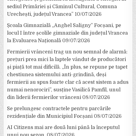
sediul Primăriei și Căminul Cultural, Comuna
Urechești, județul Vrancea”
10/07/2026
Școala Gimnazială „Anghel Saligny” Focșani, pe
locul I între școlile gimnaziale din județul Vrancea
la Evaluarea Națională
09/07/2026
Fermierii vrânceni trag un nou semnal de alarmă:
prețuri prea mici la laptele vândut de producători
și piață tot mai dificilă. „În plus, se repune pe tapet
chestiunea sistemului anti-grindină, deși
fermierii au spus foarte clar că acest sistem a adus
numai nenorociri”, susține Vasilică Pamfil, unul
din liderii fermierilor vrânceni
08/07/2026
Se prelungesc contractele pentru parcările
rezidențiale din Municipiul Focșani
08/07/2026
AI Citizens mai are două luni până la începutul
unui nou sezon.
08/07/2026