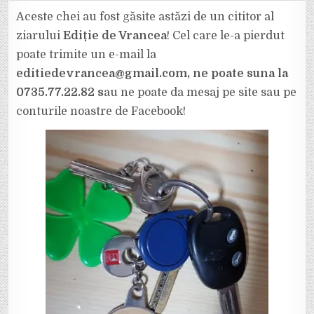
ORĂ:
CINE
Aceste chei au fost găsite astăzi de un cititor al
A
PIERDUT
ziarului
Ediție de Vrancea
! Cel care le-a pierdut
CHEILE
DIN
poate trimite un e-mail la
IMAGINE
ÎN
editiedevrancea@gmail.com, ne poate suna la
FOCȘANI?
DISTRIBUIE
SĂ-
0735.77.22.82 s
au ne poate da mesaj pe site sau pe
L
AJUTĂM
conturile noastre de Facebook!
PE
PĂGUBIT!