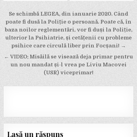
Navigare
Se schimbă LEGEA, din ianuarie 2020. Când
în
poate fi dusă la Poliție o persoană. Poate că, în
articole
baza noilor reglementări, vor fi duși la Poliție,
ulterior la Psihiatrie, și cetățenii cu probleme
psihice care circulă liber prin Focșani! →
← VIDEO: Misăilă se visează deja primar pentru
un nou mandat și-l vrea pe Liviu Macovei
(USR) viceprimar!
Lasă un răspuns