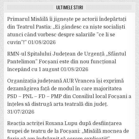
ULTIMELE ȘTIRI
Primarul Misăilă îi jignește pe actorii îndepărtați
din Teatrul Pastia: „Ei gândesc ca niște socialiști
atunci când vorbesc despre salariile ”ce li se
cuvin”!”
01/08/2026
RMN-ul Spitalului Județean de Urgență „Sfântul
Pantelimon” Focșani este din nou funcțional
începând cu 1 august
01/08/2026
Organizația județeană AUR Vrancea își exprimă
dezamăgirea față de modul în care majoritatea
PSD – PNL – FD – PMP din Consiliul local Focșani a
înțeles să distrugă arta teatrală din județ.
31/07/2026
Reacția actriței Roxana Lupu după desființarea
trupei de teatru de la Focșani: „Misăilă mocnea de
furie că am îndrăznit să cerem explicații!”