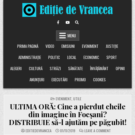
Skip
to
content
MENU
PRIMA PAGINĂ
VIDEO
EMISIUNI
EVENIMENT
JUSTIȚIE
ADMINISTRAȚIE
POLITIC
LOCAL
ECONOMIC
SPORT
ALEGERI
CULTURĂ
STRĂZI
SĂNĂTATE
ÎNVĂȚĂMÂNT
OPINII
ANUNȚURI
EXECUTĂRI
PROMO
COOKIES
POSTED
EVENIMENT
,
UTILE
IN
ULTIMA ORĂ: Cine a pierdut cheile
din imagine în Focșani?
DISTRIBUIE să-l ajutăm pe păgubit!
ON
EDITIEDEVRANCEA
01/11/2019
LEAVE A COMMENT
ULTIMA