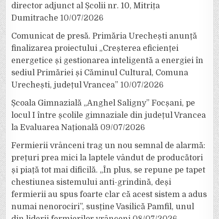
director adjunct al Școlii nr. 10, Mitrița
Dumitrache
10/07/2026
Comunicat de presă. Primăria Urechești anunță
finalizarea proiectului „Creșterea eficienței
energetice și gestionarea inteligentă a energiei în
sediul Primăriei și Căminul Cultural, Comuna
Urechești, județul Vrancea”
10/07/2026
Școala Gimnazială „Anghel Saligny” Focșani, pe
locul I între școlile gimnaziale din județul Vrancea
la Evaluarea Națională
09/07/2026
Fermierii vrânceni trag un nou semnal de alarmă:
prețuri prea mici la laptele vândut de producători
și piață tot mai dificilă. „În plus, se repune pe tapet
chestiunea sistemului anti-grindină, deși
fermierii au spus foarte clar că acest sistem a adus
numai nenorociri”, susține Vasilică Pamfil, unul
din liderii fermierilor vrânceni
08/07/2026