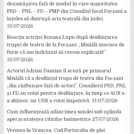
dezamăgirea față de modul în care majoritatea
PSD – PNL – FD – PMP din Consiliul local Focșani a
înțeles să distrugă arta teatrală din județ.
31/07/2026
Reacția actriței Roxana Lupu după desființarea
trupei de teatru de la Focșani: „Misăilă mocnea de
furie că am îndrăznit să cerem explicații!”
31/07/2026
Actorul Adrian Damian îl acuză pe primarul
Misăilă că a desființat trupa de teatru din Focșani
„din răzbunare față de actori”. Consilierii PSD, PNL
și FD au votat pentru desființare, în timp ce AUR s-
a abținut, iar USR a votat împotrivă.
31/07/2026
Cum influențează adâncimea sondei sub oglinda
apei acuratețea citirilor batimetrice
27/07/2026
Vremea în Vrancea. Cod Portocaliu de ploi