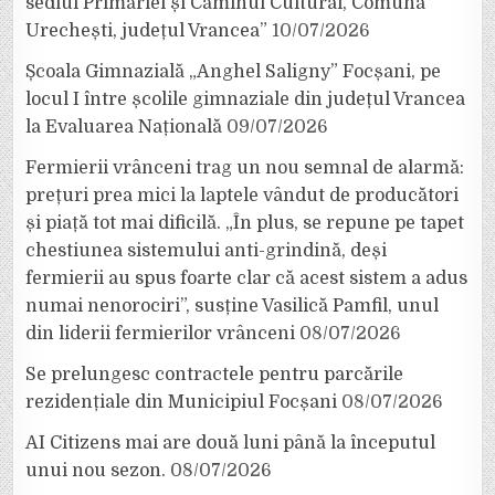
sediul Primăriei și Căminul Cultural, Comuna
Urechești, județul Vrancea”
10/07/2026
Școala Gimnazială „Anghel Saligny” Focșani, pe
locul I între școlile gimnaziale din județul Vrancea
la Evaluarea Națională
09/07/2026
Fermierii vrânceni trag un nou semnal de alarmă:
prețuri prea mici la laptele vândut de producători
și piață tot mai dificilă. „În plus, se repune pe tapet
chestiunea sistemului anti-grindină, deși
fermierii au spus foarte clar că acest sistem a adus
numai nenorociri”, susține Vasilică Pamfil, unul
din liderii fermierilor vrânceni
08/07/2026
Se prelungesc contractele pentru parcările
rezidențiale din Municipiul Focșani
08/07/2026
AI Citizens mai are două luni până la începutul
unui nou sezon.
08/07/2026