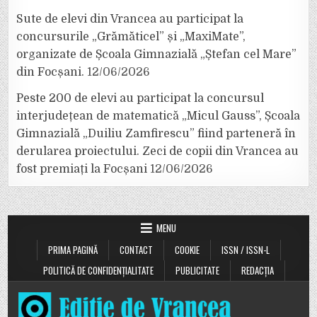
Sute de elevi din Vrancea au participat la
concursurile „Grămăticel” și „MaxiMate”,
organizate de Școala Gimnazială „Ștefan cel Mare”
din Focșani.
12/06/2026
Peste 200 de elevi au participat la concursul
interjudețean de matematică „Micul Gauss”, Școala
Gimnazială „Duiliu Zamfirescu” fiind parteneră în
derularea proiectului. Zeci de copii din Vrancea au
fost premiați la Focșani
12/06/2026
MENU
PRIMA PAGINĂ
CONTACT
COOKIE
ISSN / ISSN-L
POLITICĂ DE CONFIDENȚIALITATE
PUBLICITATE
REDACȚIA