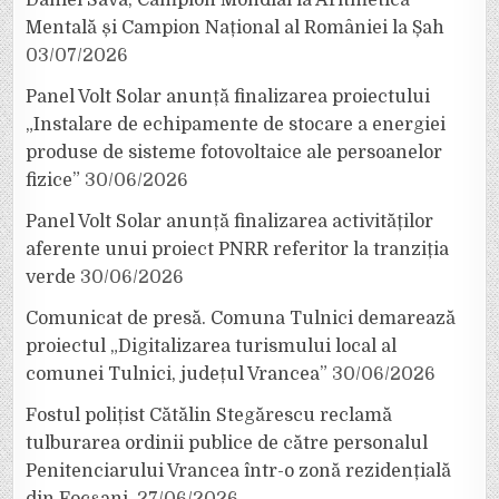
Mentală și Campion Național al României la Șah
03/07/2026
Panel Volt Solar anunță finalizarea proiectului
„Instalare de echipamente de stocare a energiei
produse de sisteme fotovoltaice ale persoanelor
fizice”
30/06/2026
Panel Volt Solar anunță finalizarea activităților
aferente unui proiect PNRR referitor la tranziția
verde
30/06/2026
Comunicat de presă. Comuna Tulnici demarează
proiectul „Digitalizarea turismului local al
comunei Tulnici, județul Vrancea”
30/06/2026
Fostul polițist Cătălin Stegărescu reclamă
tulburarea ordinii publice de către personalul
Penitenciarului Vrancea într-o zonă rezidențială
din Focșani.
27/06/2026