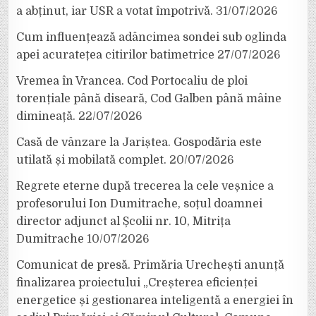
a abținut, iar USR a votat împotrivă.
31/07/2026
Cum influențează adâncimea sondei sub oglinda
apei acuratețea citirilor batimetrice
27/07/2026
Vremea în Vrancea. Cod Portocaliu de ploi
torențiale până diseară, Cod Galben până mâine
dimineață.
22/07/2026
Casă de vânzare la Jariștea. Gospodăria este
utilată și mobilată complet.
20/07/2026
Regrete eterne după trecerea la cele veșnice a
profesorului Ion Dumitrache, soțul doamnei
director adjunct al Școlii nr. 10, Mitrița
Dumitrache
10/07/2026
Comunicat de presă. Primăria Urechești anunță
finalizarea proiectului „Creșterea eficienței
energetice și gestionarea inteligentă a energiei în