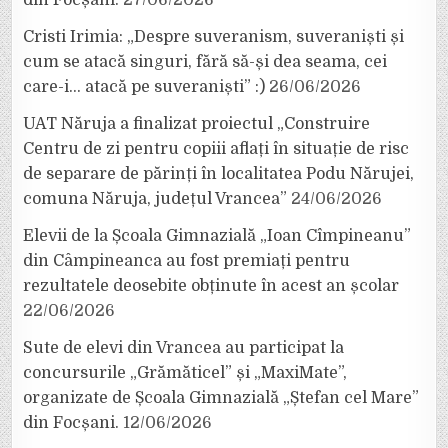
Cristi Irimia: „Despre suveranism, suveraniști și
cum se atacă singuri, fără să-și dea seama, cei
care-i… atacă pe suveraniști” :)
26/06/2026
UAT Năruja a finalizat proiectul „Construire
Centru de zi pentru copiii aflați în situație de risc
de separare de părinți în localitatea Podu Nărujei,
comuna Năruja, județul Vrancea”
24/06/2026
Elevii de la Școala Gimnazială „Ioan Cîmpineanu”
din Câmpineanca au fost premiați pentru
rezultatele deosebite obținute în acest an școlar
22/06/2026
Sute de elevi din Vrancea au participat la
concursurile „Grămăticel” și „MaxiMate”,
organizate de Școala Gimnazială „Ștefan cel Mare”
din Focșani.
12/06/2026