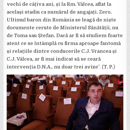
vechi de câțiva ani, și la Rm. Vâlcea, aflat la
același stadiu ca numărul de angajați. Zero.
Ultimul baron din România se leagă de niște
documente cerute de Ministerul Sănătății, nu
de Toma sau Ștefan. Dacă ar fi să studiem foarte
atent ce se întâmplă cu firma aproape fantomă
și relațiile dintre conducerile C.J. Vrancea și
C.J. Vâlcea, ar fi mai indicat să se ceară
intervenția D.N.A., nu doar trei avize
”. (
T. P.
)