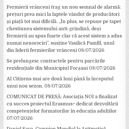
Fermierii vrânceni trag un nou semnal de alarmă:
prețuri prea mici la laptele vândut de producători
și piață tot mai dificilă. „În plus, se repune pe tapet
chestiunea sistemului anti-grindină, deși
fermierii au spus foarte clar că acest sistem a adus
numai nenorociri”, susține Vasilică Pamfil, unul
din liderii fermierilor vrânceni
08/07/2026
Se prelungesc contractele pentru parcările
rezidențiale din Municipiul Focșani
08/07/2026
AI Citizens mai are două luni până la începutul
unui nou sezon.
08/07/2026
COMUNICAT DE PRESĂ: Asociația NOI a finalizat
cu succes proiectul Erasmus+ dedicat dezvoltării
competențelor formatorilor în educația adulților
07/07/2026
Daniel Sava, Campion Mondial la Aritmetică