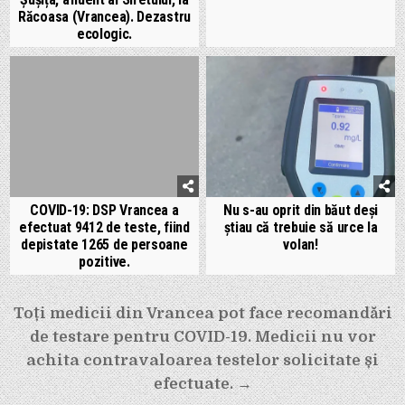
Răcoasa (Vrancea). Dezastru
ecologic.
COVID-19: DSP Vrancea a
Nu s-au oprit din băut deși
efectuat 9412 de teste, fiind
știau că trebuie să urce la
depistate 1265 de persoane
volan!
pozitive.
Navigare
Toți medicii din Vrancea pot face recomandări
în
de testare pentru COVID-19. Medicii nu vor
articole
achita contravaloarea testelor solicitate și
efectuate. →