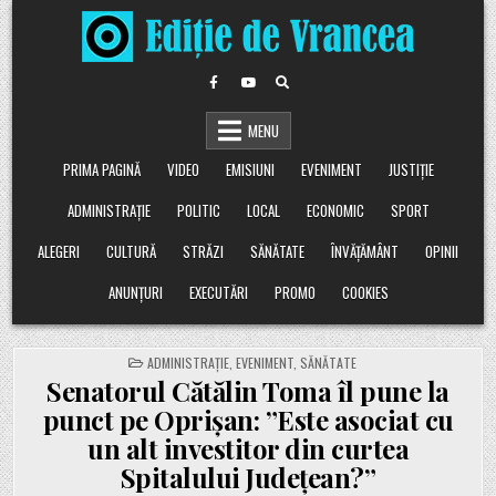
Skip
to
content
MENU
PRIMA PAGINĂ
VIDEO
EMISIUNI
EVENIMENT
JUSTIȚIE
ADMINISTRAȚIE
POLITIC
LOCAL
ECONOMIC
SPORT
ALEGERI
CULTURĂ
STRĂZI
SĂNĂTATE
ÎNVĂȚĂMÂNT
OPINII
ANUNȚURI
EXECUTĂRI
PROMO
COOKIES
POSTED
ADMINISTRAȚIE
,
EVENIMENT
,
SĂNĂTATE
IN
Senatorul Cătălin Toma îl pune la
punct pe Oprișan: ”Este asociat cu
un alt investitor din curtea
Spitalului Județean?”