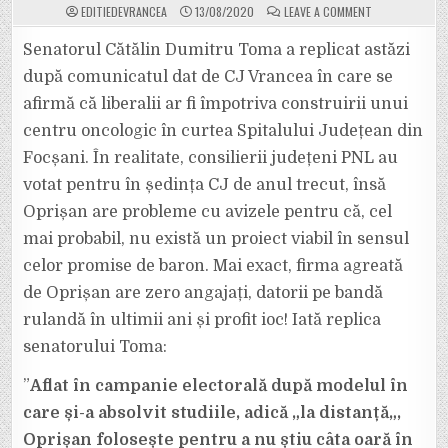
ON
EDITIEDEVRANCEA
13/08/2020
LEAVE A COMMENT
SENATORUL
CĂTĂLIN
TOMA
Senatorul Cătălin Dumitru Toma a replicat astăzi
ÎL
PUNE
după comunicatul dat de CJ Vrancea în care se
LA
PUNCT
afirmă că liberalii ar fi împotriva construirii unui
PE
OPRIȘAN:
centru oncologic în curtea Spitalului Județean din
”ESTE
ASOCIAT
CU
Focșani. În realitate, consilierii județeni PNL au
UN
ALT
votat pentru în ședința CJ de anul trecut, însă
INVESTITOR
DIN
Oprișan are probleme cu avizele pentru că, cel
CURTEA
SPITALULUI
mai probabil, nu există un proiect viabil în sensul
JUDEȚEAN?”
celor promise de baron. Mai exact, firma agreată
de Oprișan are zero angajați, datorii pe bandă
rulandă în ultimii ani și profit ioc! Iată replica
senatorului Toma:
”
Aflat în campanie electorală după modelul în
care și-a absolvit studiile, adică „la distanță„,
Oprișan folosește pentru a nu știu câta oară în