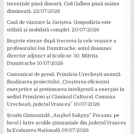
torențiale până diseară, Cod Galben până mâine
dimineață.
22/07/2026
Casă de vânzare la Jariștea. Gospodăria este
utilată și mobilată complet.
20/07/2026
Regrete eterne după trecerea la cele veșnice a
profesorului Ion Dumitrache, soțul doamnei
director adjunct al Școlii nr. 10, Mitrița
Dumitrache
10/07/2026
Comunicat de presă. Primăria Urechești anunță
finalizarea proiectului „Creșterea eficienței
energetice și gestionarea inteligentă a energiei în
sediul Primăriei și Căminul Cultural, Comuna
Urechești, județul Vrancea”
10/07/2026
Școala Gimnazială „Anghel Saligny” Focșani, pe
locul I între școlile gimnaziale din județul Vrancea
la Evaluarea Națională
09/07/2026