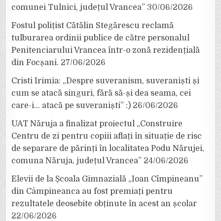
comunei Tulnici, județul Vrancea”
30/06/2026
Fostul polițist Cătălin Stegărescu reclamă
tulburarea ordinii publice de către personalul
Penitenciarului Vrancea într-o zonă rezidențială
din Focșani.
27/06/2026
Cristi Irimia: „Despre suveranism, suveraniști și
cum se atacă singuri, fără să-și dea seama, cei
care-i… atacă pe suveraniști” :)
26/06/2026
UAT Năruja a finalizat proiectul „Construire
Centru de zi pentru copiii aflați în situație de risc
de separare de părinți în localitatea Podu Nărujei,
comuna Năruja, județul Vrancea”
24/06/2026
Elevii de la Școala Gimnazială „Ioan Cîmpineanu”
din Câmpineanca au fost premiați pentru
rezultatele deosebite obținute în acest an școlar
22/06/2026