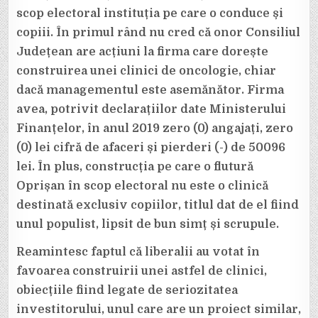
scop electoral instituția pe care o conduce și
copiii. În primul rând nu cred că onor Consiliul
Județean are acțiuni la firma care dorește
construirea unei clinici de oncologie, chiar
dacă managementul este asemănător. Firma
avea, potrivit declarațiilor date Ministerului
Finanțelor, în anul 2019 zero (0) angajați, zero
(0) lei cifră de afaceri și pierderi (-) de 50096
lei. În plus, construcția pe care o flutură
Oprișan în scop electoral nu este o clinică
destinată exclusiv copiilor, titlul dat de el fiind
unul populist, lipsit de bun simț și scrupule.
Reamintesc faptul că liberalii au votat în
favoarea construirii unei astfel de clinici,
obiecțiile fiind legate de seriozitatea
investitorului, unul care are un proiect similar,