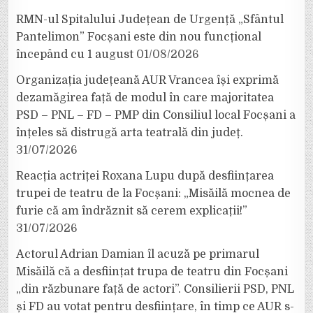
RMN-ul Spitalului Județean de Urgență „Sfântul
Pantelimon” Focșani este din nou funcțional
începând cu 1 august
01/08/2026
Organizația județeană AUR Vrancea își exprimă
dezamăgirea față de modul în care majoritatea
PSD – PNL – FD – PMP din Consiliul local Focșani a
înțeles să distrugă arta teatrală din județ.
31/07/2026
Reacția actriței Roxana Lupu după desființarea
trupei de teatru de la Focșani: „Misăilă mocnea de
furie că am îndrăznit să cerem explicații!”
31/07/2026
Actorul Adrian Damian îl acuză pe primarul
Misăilă că a desființat trupa de teatru din Focșani
„din răzbunare față de actori”. Consilierii PSD, PNL
și FD au votat pentru desființare, în timp ce AUR s-