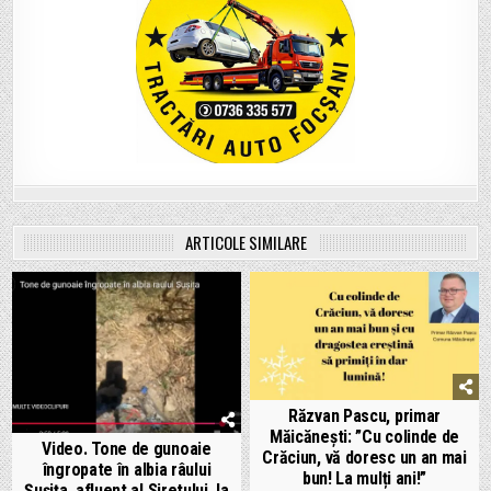
ARTICOLE SIMILARE
Răzvan Pascu, primar
Măicănești: ”Cu colinde de
Video. Tone de gunoaie
Crăciun, vă doresc un an mai
îngropate în albia râului
bun! La mulți ani!”
Șușița, afluent al Siretului, la