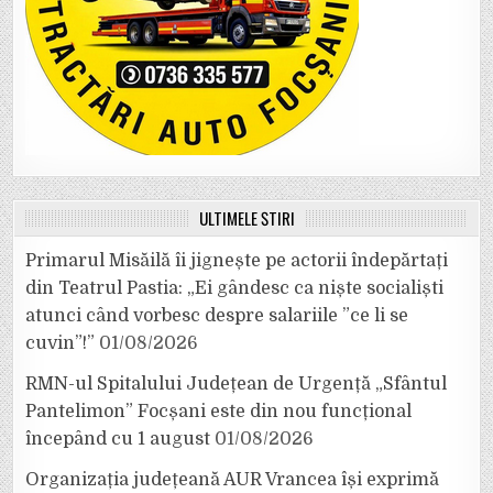
ULTIMELE ȘTIRI
Primarul Misăilă îi jignește pe actorii îndepărtați
din Teatrul Pastia: „Ei gândesc ca niște socialiști
atunci când vorbesc despre salariile ”ce li se
cuvin”!”
01/08/2026
RMN-ul Spitalului Județean de Urgență „Sfântul
Pantelimon” Focșani este din nou funcțional
începând cu 1 august
01/08/2026
Organizația județeană AUR Vrancea își exprimă