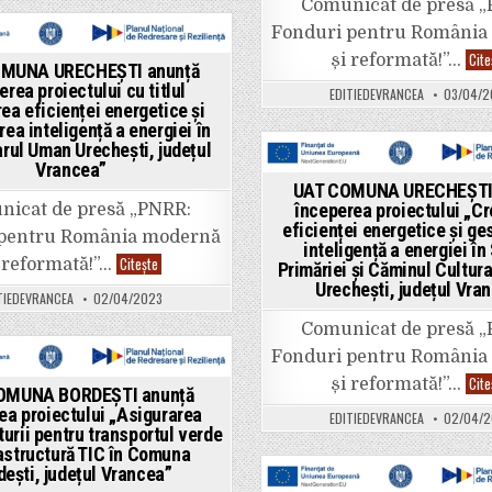
Comunicat de presă 
proiectului
cu
Fonduri pentru România
titlul
„Lucrări
ted
Cite
și reformată!”…
de
MUNA URECHEȘTI anunță
creștere
erea proiectului cu titlul
EDITIEDEVRANCEA
03/04/2
a
ea eficienței energetice și
eficienței
energetice
ea inteligență a energiei în
a
rul Uman Urechești, județul
Școlii
Înv.
Vrancea”
Posted
Ghe.
UAT COMUNA URECHEȘTI
Asanache
in
începerea proiectului „C
Bordești,
icat de presă „PNRR:
Comuna
eficienței energetice și ge
 pentru România modernă
Bordești,
inteligență a energiei în
județul
UAT
Citește
 reformată!”…
Vrancea”
Primăriei și Căminul Cultu
COMUNA
Urechești, județul Vra
URECHEȘTI
TIEDEVRANCEA
02/04/2023
anunță
începerea
Comunicat de presă 
proiectului
cu
Fonduri pentru România
titlul
„Creșterea
ted
Cite
și reformată!”…
eficienței
OMUNA BORDEȘTI anunță
energetice
ea proiectului „Asigurarea
EDITIEDEVRANCEA
02/04/2
și
turii pentru transportul verde
gestionarea
inteligență
astructură TIC în Comuna
a
dești, județul Vrancea”
energiei
în