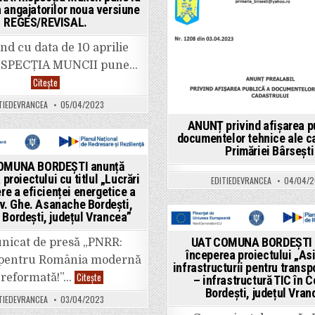
județul
a angajatorilor noua versiune
VRANCEA”
REGES/REVISAL.
nd cu data de 10 aprilie
NSPECȚIA MUNCII pune…
ULTIMA
Citește
ORĂ:
Inspecția
TIEDEVRANCEA
05/04/2023
Muncii
pune
ANUNȚ privind afișarea p
la
dispoziția
documentelor tehnice ale c
angajatorilor
Primăriei Bârsești
noua
ted
versiune
OMUNA BORDEȘTI anunță
REGES/REVISAL.
proiectului cu titlul „Lucrări
EDITIEDEVRANCEA
04/04/2
re a eficienței energetice a
nv. Ghe. Asanache Bordești,
Bordești, județul Vrancea”
Posted
UAT COMUNA BORDEȘTI 
icat de presă „PNRR:
in
începerea proiectului „As
 pentru România modernă
infrastructurii pentru transp
UAT
Citește
 reformată!”…
– infrastructură TIC în
COMUNA
Bordești, județul Vran
BORDEȘTI
TIEDEVRANCEA
03/04/2023
anunță
începerea