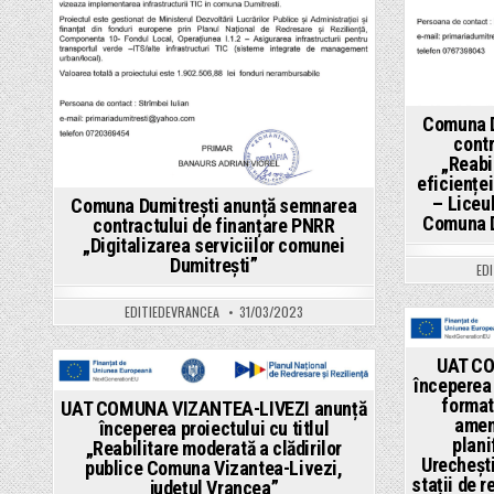
a
teritoriului
și
de
planificare
urbană
în
comuna
Urechești,
Comuna D
județul
contr
Vrancea;
„Reabil
Realizare
stații
eficienței
de
– Liceu
Comuna Dumitrești anunță semnarea
reîncărcare
vehicule
Comuna D
contractului de finanțare PNRR
electrice,
„Digitalizarea serviciilor comunei
Comuna
Dumitrești”
Urechești,
ED
județul
Vrancea”
EDITIEDEVRANCEA
31/03/2023
Pos
UAT CO
in
începerea 
Posted
format
UAT COMUNA VIZANTEA-LIVEZI anunță
in
amena
începerea proiectului cu titlul
plani
„Reabilitare moderată a clădirilor
Urechești
publice Comuna Vizantea-Livezi,
stații de 
județul Vrancea”