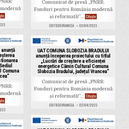
„PNRR:
Comunicat de presă „PNRR:
județul
Vrancea”
 modernă
Fonduri pentru România modernă
UAT
ște
UAT
Citește
și reformată!”…
COMUNA
COMUNA
BORDEȘTI
SLOBOZIA
023
EDITIEDEVRANCEA
03/04/2023
anunță
BRADULUI
începerea
anunță
proiectului
începerea
„Asigurarea
proiectului
infrastructurii
cu
pentru
titlul
Posted
transportul
„Lucrări
 anunță
UAT COMUNA SLOBOZIA BRADULUI
verde
de
in
reșterea
anunță începerea proiectului cu titlul
–
creștere
stionarea
infrastructură
„Lucrări de creștere a eficienței
a
TIC
eficienței
 Sediul
energetice Cămin Cultural Comuna
în
energetice
ral Comuna
Slobozia Bradului, județul Vrancea”
Comuna
Cămin
Bordești,
ncea”
Cultural
județul
Comuna
Comunicat de presă „PNRR:
Vrancea”
Slobozia
„PNRR:
Bradului,
Fonduri pentru România modernă
județul
 modernă
Vrancea”
UAT
Citește
și reformată!”…
COMUNA
UAT
ște
SLOBOZIA
COMUNA
EDITIEDEVRANCEA
02/04/2023
BRADULUI
URECHEȘTI
023
anunță
anunță
începerea
începerea
proiectului
proiectului
cu
„Creșterea
titlul
Posted
eficienței