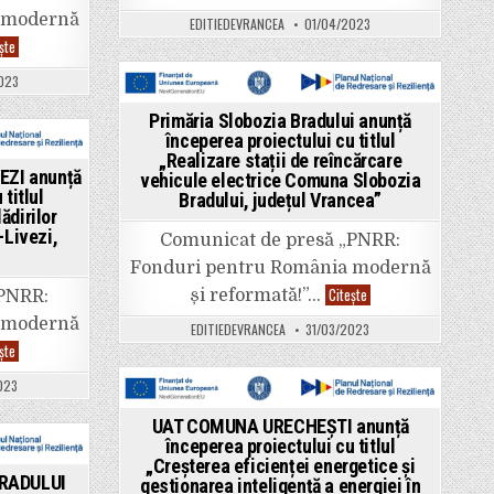
COMUNA
județul
BORDEȘTI
 modernă
Vrancea”
EDITIEDEVRANCEA
01/04/2023
anunță
UAT
începerea
ște
COMUNA
proiectului
SLOBOZIA
„Asigurarea
023
BRADULUI
infrastructurii
anunță
pentru
Posted
începerea
transportul
Primăria Slobozia Bradului anunță
proiectului
verde
in
începerea proiectului cu titlul
cu
–
titlul
„Realizare stații de reîncărcare
infrastructură
„Lucrări
TIC
ZI anunță
vehicule electrice Comuna Slobozia
de
în
titlul
Bradului, județul Vrancea”
creștere
Comuna
ădirilor
a
Bordești,
eficienței
județul
Livezi,
Comunicat de presă „PNRR:
energetice
Vrancea”
imobil
Fonduri pentru România modernă
Casa
Specialistului,
Primăria
Citește
și reformată!”…
„PNRR:
Comuna
Slobozia
Slobozia
Bradului
 modernă
EDITIEDEVRANCEA
31/03/2023
Bradului,
anunță
județul
UAT
începerea
ște
Vrancea”
COMUNA
proiectului
VIZANTEA-
cu
023
LIVEZI
titlul
anunță
„Realizare
Posted
începerea
stații
UAT COMUNA URECHEȘTI anunță
proiectului
de
in
începerea proiectului cu titlul
cu
reîncărcare
titlul
„Creșterea eficienței energetice și
vehicule
„Reabilitare
electrice
RADULUI
gestionarea inteligență a energiei în
moderată