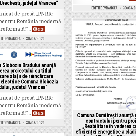
rechești, județul Vrancea”
EDITIEDEVRANCEA
30/03/2
icat de presă „PNRR:
 pentru România modernă
UAT
Citește
 reformată!”…
Posted
COMUNA
URECHEȘTI
in
TIEDEVRANCEA
30/03/2023
anunță
începerea
proiectului
„Transpunerea
în
format
ted
GIS
a Slobozia Bradului anunță
a
erea proiectului cu titlul
documentațiilor
zare stații de reîncărcare
de
amenajare
 electrice Comuna Slobozia
a
dului, județul Vrancea”
teritoriului
și
de
icat de presă „PNRR:
planificare
urbană
 pentru România modernă
în
comuna
Primăria
Citește
 reformată!”…
Comuna Dumitrești anunță
Urechești,
Slobozia
județul
Bradului
contractului pentru pro
TIEDEVRANCEA
30/03/2023
Vrancea;
anunță
„Reabilitare în vederea c
Realizare
începerea
stații
eficienței energetice a clădi
proiectului
de