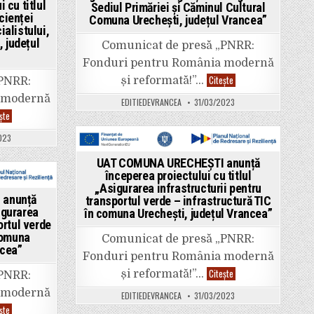
Comuna
 cu titlul
Sediul Primăriei și Căminul Cultural
a
Slobozia
cienței
clădirilor
Bradului,
Comuna Urechești, județul Vrancea”
publice
județul
alistului,
Comuna
Vrancea”
 județul
Vizantea-
Comunicat de presă „PNRR:
Livezi,
județul
Fonduri pentru România modernă
Vrancea”
UAT
Citește
și reformată!”…
„PNRR:
COMUNA
URECHEȘTI
 modernă
EDITIEDEVRANCEA
31/03/2023
anunță
UAT
începerea
ște
COMUNA
proiectului
SLOBOZIA
cu
023
BRADULUI
titlul
anunță
„Creșterea
Posted
începerea
eficienței
UAT COMUNA URECHEȘTI anunță
proiectului
energetice
in
începerea proiectului cu titlul
cu
și
titlul
„Asigurarea infrastructurii pentru
gestionarea
„Lucrări
inteligență
 anunță
transportul verde – infrastructură TIC
de
a
igurarea
în comuna Urechești, județul Vrancea”
creștere
energiei
ortul verde
a
în
eficienței
Sediul
comuna
Comunicat de presă „PNRR:
energetice
Primăriei
ncea”
imobil
și
Fonduri pentru România modernă
Casa
Căminul
Specialistului,
Cultural
UAT
Citește
și reformată!”…
„PNRR:
Comuna
Comuna
COMUNA
Slobozia
Urechești,
URECHEȘTI
 modernă
EDITIEDEVRANCEA
31/03/2023
Bradului,
județul
anunță
județul
Vrancea”
UAT
începerea
ște