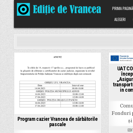
Skip
PRIMA PAGIN
to
content
ALEGERI
Posted
Pos
UAT CO
in
in
încep
„Asigur
transport
in co
Comun
Fonduri
Program cazier Vrancea de sărbătorile
și
pascale
EDI