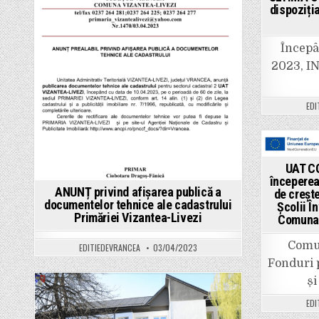
format
in
dispoziți
GIS
a
documentațiilor
de
Începâ
amenajare
a
2023, I
teritoriului
și
de
planificare
EDI
urbană
în
Comuna
TÂMBOEŞTI,
Județul
Vrancea”;
Pos
“Realizare
UAT C
stații
in
începerea 
de
ANUNȚ privind afișarea publică a
reîncărcare
de crește
vehicule
documentelor tehnice ale cadastrului
Școlii Î
electrice
Primăriei Vizantea-Livezi
Comuna 
Comuna
TÂMBOEŞTI,
Județul
Comun
EDITIEDEVRANCEA
03/04/2023
Vrancea”
Fonduri
și
Posted
EDI
in