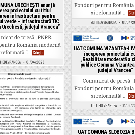
creștere
ted
a
MUNA URECHEȘTI anunță
Fonduri pentru România
eficienței
erea proiectului cu titlul
energetice
Cite
și reformată!”…
area infrastructurii pentru
a
Școlii
ul verde – infrastructură TIC
EDITIEDEVRANCEA
01/04/2
Înv.
 Urechești, județul Vrancea”
Ghe.
Asanache
Bordești,
icat de presă „PNRR:
Comuna
Bordești,
Posted
 pentru România modernă
județul
UAT COMUNA VIZANTEA-LIVE
Vrancea”
in
UAT
Citește
 reformată!”…
începerea proiectului cu 
COMUNA
„Reabilitare moderată a cl
URECHEȘTI
TIEDEVRANCEA
01/04/2023
anunță
publice Comuna Vizantea-
începerea
județul Vrancea”
proiectului
cu
titlul
Comunicat de presă 
„Asigurarea
ted
infrastructurii
Fonduri pentru România
pentru
transportul
Cite
și reformată!”…
verde
–
EDITIEDEVRANCEA
31/03/2
infrastructură
TIC
în
comuna
Urechești,
județul
Posted
Vrancea”
UAT COMUNA SLOBOZIA B
in