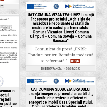
Vrancea”
COMUNA
proiectului
URECHEȘTI
cu
023
anunță
titlul
începerea
„Asigurarea
Posted
proiectului
infrastructurii
UAT COMUNA VIZANTEA-LIVEZI anunță
„Asigurarea
pentru
in
începerea proiectului „Achiziția de
infrastructurii
transportul
pentru
microbuze nepoluante și stații de
verde
transportul
–
încărcare în cadrul parteneriatului
verde
infrastructură
Comuna Vizantea-Livezi Comuna
–
TIC
infrastructură
în
Câmpuri – Comuna Soveja – Comuna
TIC
comuna
Răcoasa”
în
Urechești,
comuna
județul
Urechești,
Vrancea”
Comunicat de presă „PNRR:
județul
Vrancea”
Fonduri pentru România modernă
UAT
Citește
și reformată!”…
COMUNA
VIZANTEA-
EDITIEDEVRANCEA
30/03/2023
LIVEZI
anunță
începerea
proiectului
„Achiziția
de
Posted
microbuze
UAT COMUNA SLOBOZIA BRADULUI
 semnarea
nepoluante
in
anunță începerea proiectului cu titlul „
și
iectul
Lucrări de creștere a eficienței
stații
reșterii
de
energetice imobil Casa Specialistului,
rii publice
încărcare
Comuna Slobozia Bradului, județul