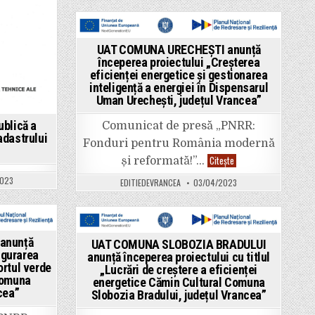
transportul
începerea
TÂMBOEŞTI,
verde
proiectului
Județul
–
„Transpunerea
Vrancea”
infrastructură
în
TIC
format
Posted
in
GIS
UAT COMUNA URECHEȘTI anunță
comuna
a
in
începerea proiectului „Creșterea
TÂMBOEŞTI,
documentațiilor
județul
eficienței energetice și gestionarea
de
VRANCEA”
amenajare
inteligență a energiei în Dispensarul
a
Uman Urechești, județul Vrancea”
teritoriului
și
de
ublică a
Comunicat de presă „PNRR:
planificare
adastrului
urbană
Fonduri pentru România modernă
în
Comuna
UAT
Citește
și reformată!”…
TÂMBOEŞTI,
COMUNA
Județul
URECHEȘTI
023
EDITIEDEVRANCEA
03/04/2023
Vrancea”;
anunță
“Realizare
începerea
stații
proiectului
de
„Creșterea
reîncărcare
eficienței
vehicule
energetice
Posted
electrice
și
anunță
UAT COMUNA SLOBOZIA BRADULUI
Comuna
gestionarea
in
igurarea
anunță începerea proiectului cu titlul
TÂMBOEŞTI,
inteligență
Județul
ortul verde
„Lucrări de creștere a eficienței
a
Vrancea”
energiei
 Comuna
energetice Cămin Cultural Comuna
în
cea”
Slobozia Bradului, județul Vrancea”
Dispensarul
Uman
Urechești,