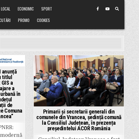
LOCAL
ECONOMIC
SPORT
CUTĂRI
PROMO
COOKIES
Posted
 anunță
in
titlul
 GIS a
ajare a
e urbană în
dețul
ții de
ice Comuna
Primarii și secretarii generali din
ancea”
comunele din Vrancea, ședință comună
la Consiliul Județean, în prezența
„PNRR:
președintelui ACOR România
 modernă