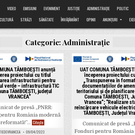
Ă
VIDEO
EMISIUNI
EVENIMENT
JUSTIȚIE
ADMINISTRAȚIE
POLITIC
CULTURĂ
STRĂZI
SĂNĂTATE
ÎNVĂȚĂMÂNT
OPINII
ANUNȚURI
EXE
Categorie:
Administrație
ted
Posted
MUNA TÂMBOEȘTI anunță
UAT COMUNA TÂMBOEȘTI
in
erea proiectului cu titlul
începerea proiectului cu 
area infrastructurii pentru
„Transpunerea în format
ul verde – infrastructură TIC
documentațiilor de amen
muna TÂMBOEŞTI, județul
teritoriului și de planificar
VRANCEA”
Comuna TÂMBOEŞTI, Ju
Vrancea”; “Realizare sta
reîncărcare vehicule electr
icat de presă „PNRR:
TÂMBOEŞTI, Județul Vr
 pentru România modernă
UAT
Citește
 reformată!”…
Comunicat de presă 
COMUNA
TÂMBOEȘTI
Fonduri pentru România
TIEDEVRANCEA
09/04/2023
anunță