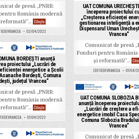
Posted
Dispensarul
UAT COMUNA URECHEȘTI
icat de presă „PNRR:
Uman
in
începerea proiectului cu 
Urechești,
 pentru România modernă
județul
„Creșterea eficienței ener
Vrancea”
UAT
Citește
 reformată!”…
gestionarea inteligență a e
COMUNA
Dispensarul Uman Urechești
BORDEȘTI
TIEDEVRANCEA
02/04/2023
anunță
Vrancea”
începerea
proiectului
„Asigurarea
Comunicat de presă 
infrastructurii
pentru
Fonduri pentru România
ted
transportul
OMUNA BORDEȘTI anunță
Cite
și reformată!”…
verde
ea proiectului „Lucrări de
–
eficienței energetice a Școlii
infrastructură
EDITIEDEVRANCEA
01/04/2
TIC
. Asanache Bordești, Comuna
în
dești, județul Vrancea”
Comuna
Bordești,
județul
icat de presă „PNRR:
Posted
Vrancea”
UAT COMUNA SLOBOZIA B
 pentru România modernă
in
anunță începerea proiectului
UAT
Citește
 reformată!”…
„Lucrări de creștere a efi
COMUNA
energetice imobil Casa Speci
BORDEȘTI
TIEDEVRANCEA
01/04/2023
anunță
Comuna Slobozia Bradului,
începerea
Vrancea”
proiectului
„Lucrări
de
Comunicat de presă 