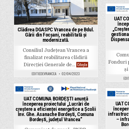
Pos
UAT CO
in
încep
„Creșter
Clădirea DGASPC Vrancea de pe Bdul.
gestionar
Gării din Focșani, reabilitată și
Dispensa
modernizată.
Consiliul Județean Vrancea a
Comun
finalizat reabilitarea clădirii
Fonduri
Clădirea
Citește
Direcției Generale de…
DGASPC
și
Vrancea
EDITIEDEVRANCEA
02/04/2023
de
EDI
pe
Bdul.
Gării
din
Focșani,
Posted
reabilitată
UAT COMUNA BORDEȘTI anunță
Pos
și
in
UAT C
începerea proiectului „Lucrări de
modernizată.
in
începer
creștere a eficienței energetice a Școlii
infrastruc
Înv. Ghe. Asanache Bordești, Comuna
– infr
Bordești, județul Vrancea”
Bor