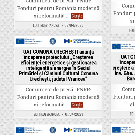
Comunicat de presă „PNRR:
Comun
Fonduri pentru România modernă
Fonduri
UAT
Citește
și reformată!”…
COMUNA
și
BORDEȘTI
EDITIEDEVRANCEA
02/04/2023
anunță
EDI
începerea
proiectului
„Lucrări
de
creștere
Posted
a
UAT COMUNA URECHEȘTI anunță
Pos
eficienței
in
UAT C
începerea proiectului „Creșterea
energetice
in
începer
eficienței energetice și gestionarea
a
Școlii
creștere a 
inteligență a energiei în Sediul
Înv.
Înv. Ghe
Primăriei și Căminul Cultural Comuna
Ghe.
Asanache
Bor
Urechești, județul Vrancea”
Bordești,
Comuna
Comun
Bordești,
Comunicat de presă „PNRR:
județul
Fonduri
Fonduri pentru România modernă
Vrancea”
UAT
Citește
și
și reformată!”…
COMUNA
URECHEȘTI
EDI
EDITIEDEVRANCEA
01/04/2023
anunță
începerea
proiectului
„Creșterea
eficienței