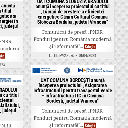
„Lucrări
energetice
UAT COMUNA SLOBOZIA BRADULUI
de
in
și
 anunță
anunță începerea proiectului cu titlul
creștere
gestionarea
titlul
„Lucrări de creștere a eficienței
a
inteligență
eficienței
getice și
a
energetice Cămin Cultural Comuna
energetice
energiei
nergiei în
Slobozia Bradului, județul Vrancea”
Cămin
în
, județul
Cultural
Sediul
Comuna
Primăriei
Comunicat de presă „PNRR:
Slobozia
și
Bradului,
Căminul
Fonduri pentru România modernă
județul
Cultural
„PNRR:
Vrancea”
Comuna
UAT
Citește
și reformată!”…
 modernă
Urechești,
COMUNA
județul
SLOBOZIA
UAT
EDITIEDEVRANCEA
01/04/2023
ște
Vrancea”
BRADULUI
COMUNA
anunță
URECHEȘTI
începerea
023
anunță
proiectului
începerea
cu
proiectului
titlul
Posted
cu
„Lucrări
UAT COMUNA BORDEȘTI anunță
titlul
de
in
„Creșterea
începerea proiectului „Asigurarea
creștere
eficienței
RADULUI
infrastructurii pentru transportul verde
a
energetice
eficienței
 cu titlul
– infrastructură TIC în Comuna
și
energetice
cienței
gestionarea
Bordești, județul Vrancea”
Cămin
inteligență
alistului,
Cultural
a
Comuna
 județul
energiei
Comunicat de presă „PNRR:
Slobozia
în
Bradului,
Dispensarul
Fonduri pentru România modernă
județul
Uman
Vrancea”
UAT
Citește
și reformată!”…
Urechești,
„PNRR: