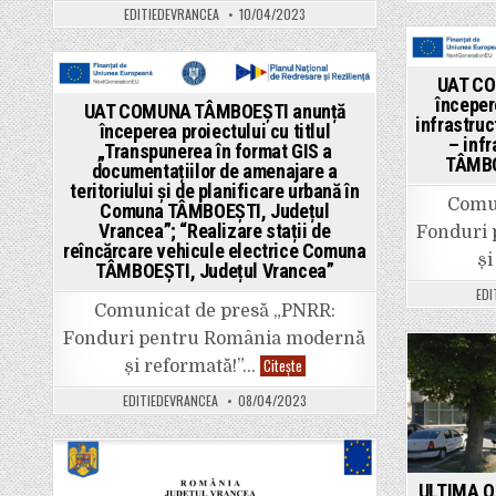
EDITIEDEVRANCEA
10/04/2023
Pos
UAT CO
Posted
in
începer
UAT COMUNA TÂMBOEȘTI anunță
in
infrastruc
începerea proiectului cu titlul
– inf
„Transpunerea în format GIS a
TÂMBO
documentațiilor de amenajare a
teritoriului și de planificare urbană în
Comun
Comuna TÂMBOEŞTI, Județul
Vrancea”; “Realizare stații de
Fonduri
reîncărcare vehicule electrice Comuna
și
TÂMBOEŞTI, Județul Vrancea”
EDI
Comunicat de presă „PNRR:
Fonduri pentru România modernă
UAT
Citește
și reformată!”…
Post
COMUNA
TÂMBOEȘTI
EDITIEDEVRANCEA
08/04/2023
in
anunță
începerea
proiectului
cu
titlul
„Transpunerea
Posted
ULTIMA OR
în