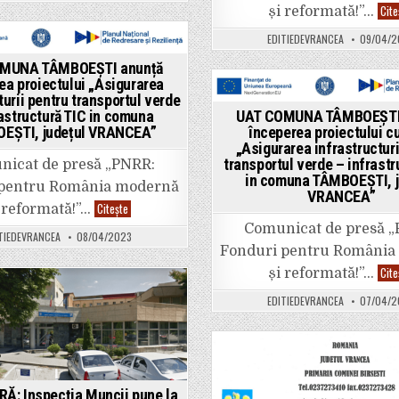
începerea
Cite
și reformată!”…
proiectului
cu
EDITIEDEVRANCEA
09/04/2
titlul
„Asigurarea
ted
infrastructurii
MUNA TÂMBOEȘTI anunță
pentru
ea proiectului „Asigurarea
transportul
turii pentru transportul verde
verde
Posted
–
rastructură TIC in comuna
UAT COMUNA TÂMBOEȘTI
infrastructură
in
EŞTI, județul VRANCEA”
începerea proiectului cu 
TIC
in
„Asigurarea infrastructuri
comuna
transportul verde – infrastr
icat de presă „PNRR:
TÂMBOEŞTI,
in comuna TÂMBOEŞTI, j
județul
 pentru România modernă
VRANCEA”
VRANCEA”
UAT
Citește
 reformată!”…
COMUNA
Comunicat de presă 
TÂMBOEȘTI
TIEDEVRANCEA
08/04/2023
anunță
Fonduri pentru România
începerea
proiectului
Cite
și reformată!”…
„Asigurarea
infrastructurii
pentru
ed
EDITIEDEVRANCEA
07/04/2
transportul
verde
–
infrastructură
TIC
Posted
in
comuna
in
TÂMBOEŞTI,
Ă: Inspecția Muncii pune la