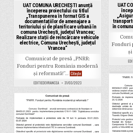
energetice
Pos
Posted
și
UAT CO
UAT COMUNA URECHEȘTI anunță
in
gestionarea
in
încep
începerea proiectului cu titlul
inteligență
„Asigur
„Transpunerea în format GIS a
a
energiei
transport
documentațiilor de amenajare a
în
în comuna
teritoriului și de planificare urbană în
Sediul
Primăriei
comuna Urechești, județul Vrancea;
și
Realizare stații de reîncărcare vehicule
Comun
Căminul
electrice, Comuna Urechești, județul
Cultural
Fonduri
Comuna
Vrancea”
Urechești,
și
județul
Vrancea”
Comunicat de presă „PNRR:
EDI
Fonduri pentru România modernă
UAT
Citește
și reformată!”…
COMUNA
URECHEȘTI
Pos
EDITIEDEVRANCEA
31/03/2023
anunță
începerea
in
proiectului
cu
titlul
„Transpunerea
Posted
în
format
in
GIS
a
documentațiilor
de
amenajare