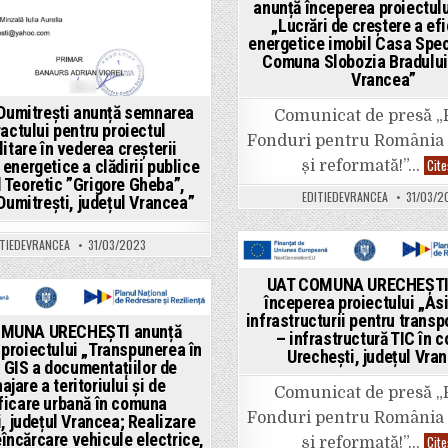
anunță începerea proiectului
„Lucrări de creștere a efi
energetice imobil Casa Speci
Comuna Slobozia Bradului,
Vrancea”
umitrești anunță semnarea
Comunicat de presă 
actului pentru proiectul
Fonduri pentru România
itare în vederea creșterii
Cite
 energetice a clădirii publice
și reformată!”…
l Teoretic ”Grigore Gheba”,
EDITIEDEVRANCEA
31/03/2
umitrești, județul Vrancea”
ITIEDEVRANCEA
31/03/2023
Posted
UAT COMUNA URECHEȘTI
in
începerea proiectului „As
ted
infrastructurii pentru transp
MUNA URECHEȘTI anunță
– infrastructură TIC în 
proiectului „Transpunerea în
Urechești, județul Vra
 GIS a documentațiilor de
jare a teritoriului și de
Comunicat de presă 
ficare urbană în comuna
Fonduri pentru România
, județul Vrancea; Realizare
reîncărcare vehicule electrice,
Cite
și reformată!”…