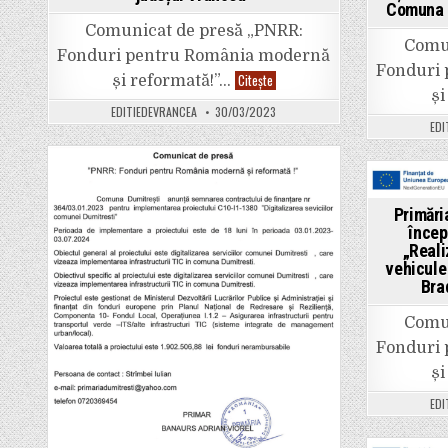
Comuna U
Comunicat de presă „PNRR:
Comun
Fonduri pentru România modernă
Fonduri
UAT
Citește
și reformată!”…
COMUNA
și
VIZANTEA-
EDITIEDEVRANCEA
30/03/2023
LIVEZI
EDI
anunță
începerea
proiectului
cu
titlul
Posted
„Reabilitare
Pos
moderată
in
Primări
a
in
încep
clădirilor
publice
„Reali
Comuna
vehicule
Vizantea-
Bra
Livezi,
județul
Vrancea”
Comun
Fonduri
și
EDI