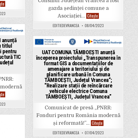
Consiliul Județean Vrancea a fost
UAT
ște
COMUNA
gazda ședinței comune a
TÂMBOEȘTI
023
anunță
Primarii
Citește
Asociației…
începerea
și
proiectului
secretarii
EDITIEDEVRANCEA
08/04/2023
cu
generali
titlul
din
„Transpunerea
comunele
în
din
 anunță
format
Vrancea,
titlul
GIS
ședință
Posted
i pentru
a
comună
UAT COMUNA TÂMBOEȘTI anunță
documentațiilor
la
in
uctură TIC
începerea proiectului „Transpunerea în
de
Consiliul
udețul
format GIS a documentațiilor de
amenajare
Județean,
a
în
amenajare a teritoriului și de
teritoriului
prezența
planificare urbană în Comuna
și
președintelui
de
ACOR
„PNRR:
TÂMBOEŞTI, Județul Vrancea”;
planificare
România
“Realizare stații de reîncărcare
 modernă
urbană
vehicule electrice Comuna
în
UAT
ște
Comuna
TÂMBOEŞTI, Județul Vrancea”
COMUNA
TÂMBOEŞTI,
TÂMBOEȘTI
Județul
023
anunță
Vrancea”;
Comunicat de presă „PNRR:
începerea
“Realizare
proiectului
stații
Fonduri pentru România modernă
cu
de
titlul
UAT
Citește
reîncărcare
și reformată!”…
„Asigurarea
COMUNA
vehicule
infrastructurii
TÂMBOEȘTI
electrice
EDITIEDEVRANCEA
07/04/2023
pentru
anunță
Comuna