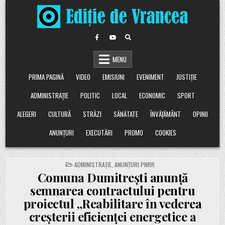
Skip
to
content
MENU
PRIMA PAGINĂ
VIDEO
EMISIUNI
EVENIMENT
JUSTIȚIE
ADMINISTRAȚIE
POLITIC
LOCAL
ECONOMIC
SPORT
ALEGERI
CULTURĂ
STRĂZI
SĂNĂTATE
ÎNVĂȚĂMÂNT
OPINII
ANUNȚURI
EXECUTĂRI
PROMO
COOKIES
POSTED
ADMINISTRAȚIE
,
ANUNȚURI PNRR
IN
Comuna Dumitrești anunță
semnarea contractului pentru
proiectul „Reabilitare în vederea
creșterii eficienței energetice a