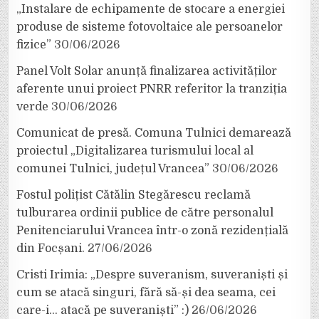
„Instalare de echipamente de stocare a energiei
produse de sisteme fotovoltaice ale persoanelor
fizice”
30/06/2026
Panel Volt Solar anunță finalizarea activităților
aferente unui proiect PNRR referitor la tranziția
verde
30/06/2026
Comunicat de presă. Comuna Tulnici demarează
proiectul „Digitalizarea turismului local al
comunei Tulnici, județul Vrancea”
30/06/2026
Fostul polițist Cătălin Stegărescu reclamă
tulburarea ordinii publice de către personalul
Penitenciarului Vrancea într-o zonă rezidențială
din Focșani.
27/06/2026
Cristi Irimia: „Despre suveranism, suveraniști și
cum se atacă singuri, fără să-și dea seama, cei
care-i… atacă pe suveraniști” :)
26/06/2026