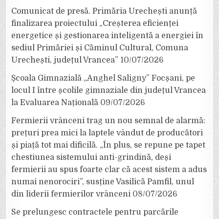
Comunicat de presă. Primăria Urechești anunță
finalizarea proiectului „Creșterea eficienței
energetice și gestionarea inteligentă a energiei în
sediul Primăriei și Căminul Cultural, Comuna
Urechești, județul Vrancea”
10/07/2026
Școala Gimnazială „Anghel Saligny” Focșani, pe
locul I între școlile gimnaziale din județul Vrancea
la Evaluarea Națională
09/07/2026
Fermierii vrânceni trag un nou semnal de alarmă:
prețuri prea mici la laptele vândut de producători
și piață tot mai dificilă. „În plus, se repune pe tapet
chestiunea sistemului anti-grindină, deși
fermierii au spus foarte clar că acest sistem a adus
numai nenorociri”, susține Vasilică Pamfil, unul
din liderii fermierilor vrânceni
08/07/2026
Se prelungesc contractele pentru parcările