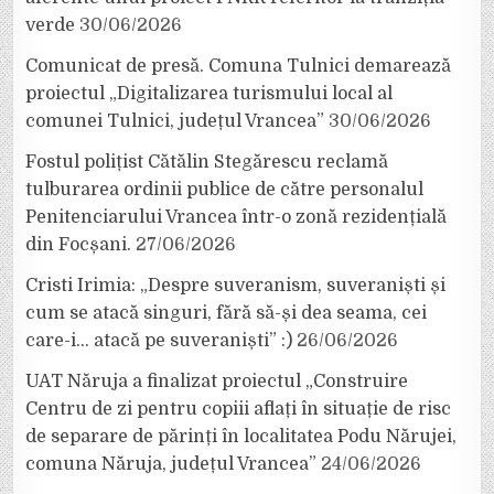
verde
30/06/2026
Comunicat de presă. Comuna Tulnici demarează
proiectul „Digitalizarea turismului local al
comunei Tulnici, județul Vrancea”
30/06/2026
Fostul polițist Cătălin Stegărescu reclamă
tulburarea ordinii publice de către personalul
Penitenciarului Vrancea într-o zonă rezidențială
din Focșani.
27/06/2026
Cristi Irimia: „Despre suveranism, suveraniști și
cum se atacă singuri, fără să-și dea seama, cei
care-i… atacă pe suveraniști” :)
26/06/2026
UAT Năruja a finalizat proiectul „Construire
Centru de zi pentru copiii aflați în situație de risc
de separare de părinți în localitatea Podu Nărujei,
comuna Năruja, județul Vrancea”
24/06/2026