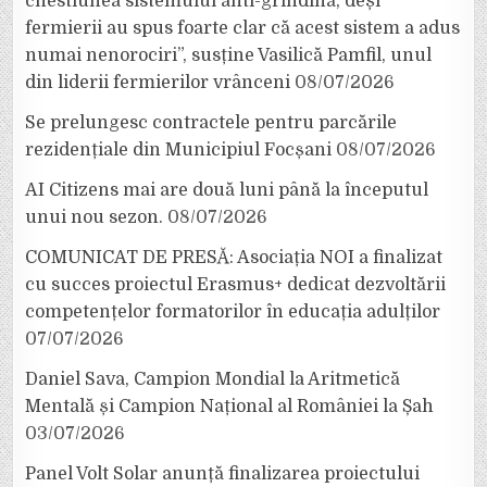
chestiunea sistemului anti-grindină, deși
fermierii au spus foarte clar că acest sistem a adus
numai nenorociri”, susține Vasilică Pamfil, unul
din liderii fermierilor vrânceni
08/07/2026
Se prelungesc contractele pentru parcările
rezidențiale din Municipiul Focșani
08/07/2026
AI Citizens mai are două luni până la începutul
unui nou sezon.
08/07/2026
COMUNICAT DE PRESĂ: Asociația NOI a finalizat
cu succes proiectul Erasmus+ dedicat dezvoltării
competențelor formatorilor în educația adulților
07/07/2026
Daniel Sava, Campion Mondial la Aritmetică
Mentală și Campion Național al României la Șah
03/07/2026
Panel Volt Solar anunță finalizarea proiectului