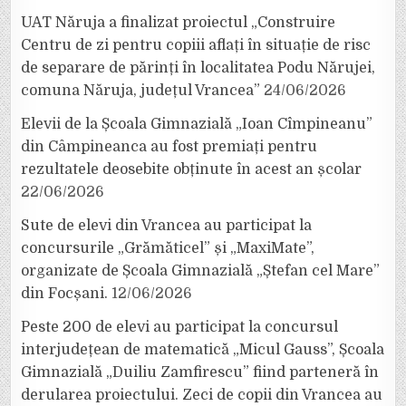
UAT Năruja a finalizat proiectul „Construire
Centru de zi pentru copiii aflați în situație de risc
de separare de părinți în localitatea Podu Nărujei,
comuna Năruja, județul Vrancea”
24/06/2026
Elevii de la Școala Gimnazială „Ioan Cîmpineanu”
din Câmpineanca au fost premiați pentru
rezultatele deosebite obținute în acest an școlar
22/06/2026
Sute de elevi din Vrancea au participat la
concursurile „Grămăticel” și „MaxiMate”,
organizate de Școala Gimnazială „Ștefan cel Mare”
din Focșani.
12/06/2026
Peste 200 de elevi au participat la concursul
interjudețean de matematică „Micul Gauss”, Școala
Gimnazială „Duiliu Zamfirescu” fiind parteneră în
derularea proiectului. Zeci de copii din Vrancea au