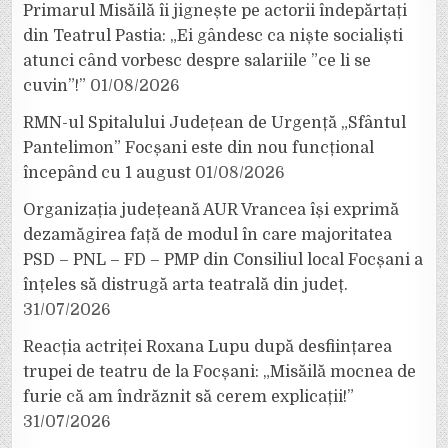
Primarul Misăilă îi jignește pe actorii îndepărtați
din Teatrul Pastia: „Ei gândesc ca niște socialiști
atunci când vorbesc despre salariile ”ce li se
cuvin”!”
01/08/2026
RMN-ul Spitalului Județean de Urgență „Sfântul
Pantelimon” Focșani este din nou funcțional
începând cu 1 august
01/08/2026
Organizația județeană AUR Vrancea își exprimă
dezamăgirea față de modul în care majoritatea
PSD – PNL – FD – PMP din Consiliul local Focșani a
înțeles să distrugă arta teatrală din județ.
31/07/2026
Reacția actriței Roxana Lupu după desființarea
trupei de teatru de la Focșani: „Misăilă mocnea de
furie că am îndrăznit să cerem explicații!”
31/07/2026