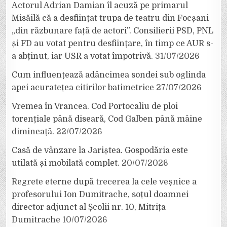
Actorul Adrian Damian îl acuză pe primarul
Misăilă că a desființat trupa de teatru din Focșani
„din răzbunare față de actori”. Consilierii PSD, PNL
și FD au votat pentru desființare, în timp ce AUR s-
a abținut, iar USR a votat împotrivă.
31/07/2026
Cum influențează adâncimea sondei sub oglinda
apei acuratețea citirilor batimetrice
27/07/2026
Vremea în Vrancea. Cod Portocaliu de ploi
torențiale până diseară, Cod Galben până mâine
dimineață.
22/07/2026
Casă de vânzare la Jariștea. Gospodăria este
utilată și mobilată complet.
20/07/2026
Regrete eterne după trecerea la cele veșnice a
profesorului Ion Dumitrache, soțul doamnei
director adjunct al Școlii nr. 10, Mitrița
Dumitrache
10/07/2026