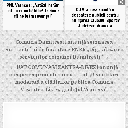
PNL Vrancea: „Astăzi intrăm
CJ Vrancea anunță o
într-o nouă bătălie! Trebuie
dezbatere publică pentru
să ne luăm revanșa!”
înființarea Clubului Sportiv
Județean Vrancea
Navigare
Comuna Dumitrești anunță semnarea
în
contractului de finanțare PNRR „Digitalizarea
articole
serviciilor comunei Dumitrești” →
← UAT COMUNA VIZANTEA-LIVEZI anunță
începerea proiectului cu titlul „Reabilitare
moderată a clădirilor publice Comuna
Vizantea-Livezi, județul Vrancea”