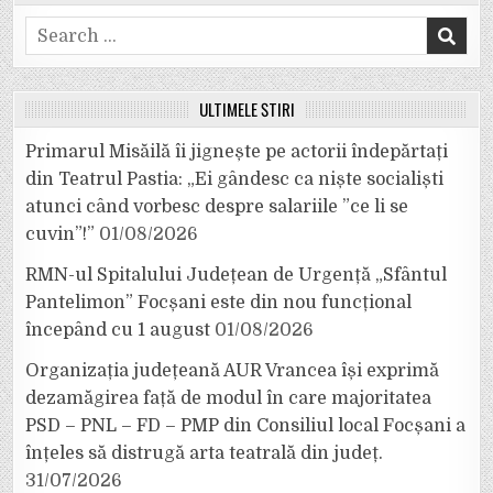
Search
for:
ULTIMELE ȘTIRI
Primarul Misăilă îi jignește pe actorii îndepărtați
din Teatrul Pastia: „Ei gândesc ca niște socialiști
atunci când vorbesc despre salariile ”ce li se
cuvin”!”
01/08/2026
RMN-ul Spitalului Județean de Urgență „Sfântul
Pantelimon” Focșani este din nou funcțional
începând cu 1 august
01/08/2026
Organizația județeană AUR Vrancea își exprimă
dezamăgirea față de modul în care majoritatea
PSD – PNL – FD – PMP din Consiliul local Focșani a
înțeles să distrugă arta teatrală din județ.
31/07/2026