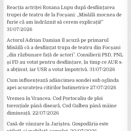
Reacția actriței Roxana Lupu după desființarea
trupei de teatru de la Focșani: „Misăilă mocnea de
furie că am îndrăznit să cerem explicații!”
31/07/2026
Actorul Adrian Damian îl acuză pe primarul
Misăilă că a desființat trupa de teatru din Focșani
„din răzbunare față de actori”. Consilierii PSD, PNL
și FD au votat pentru desființare, în timp ce AUR s-
a abținut, iar USR a votat împotrivă.
31/07/2026
Cum influențează adâncimea sondei sub oglinda
apei acuratețea citirilor batimetrice
27/07/2026
Vremea în Vrancea. Cod Portocaliu de ploi
torențiale până diseară, Cod Galben până mâine
dimineață.
22/07/2026
Casă de vânzare la Jariștea. Gospodăria este