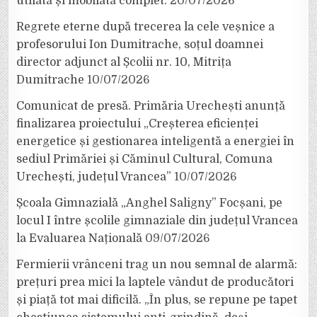
utilată și mobilată complet.
20/07/2026
Regrete eterne după trecerea la cele veșnice a
profesorului Ion Dumitrache, soțul doamnei
director adjunct al Școlii nr. 10, Mitrița
Dumitrache
10/07/2026
Comunicat de presă. Primăria Urechești anunță
finalizarea proiectului „Creșterea eficienței
energetice și gestionarea inteligentă a energiei în
sediul Primăriei și Căminul Cultural, Comuna
Urechești, județul Vrancea”
10/07/2026
Școala Gimnazială „Anghel Saligny” Focșani, pe
locul I între școlile gimnaziale din județul Vrancea
la Evaluarea Națională
09/07/2026
Fermierii vrânceni trag un nou semnal de alarmă:
prețuri prea mici la laptele vândut de producători
și piață tot mai dificilă. „În plus, se repune pe tapet