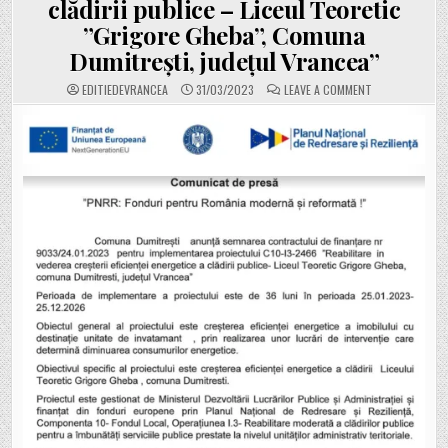
clădirii publice – Liceul Teoretic
”Grigore Gheba”, Comuna
Dumitrești, județul Vrancea”
ON
EDITIEDEVRANCEA
31/03/2023
LEAVE A COMMENT
COMUNA
DUMITREȘTI
ANUNȚĂ
SEMNAREA
CONTRACTULUI
PENTRU
PROIECTUL
„REABILITARE
ÎN
VEDEREA
CREȘTERII
EFICIENȚEI
ENERGETICE
A
CLĂDIRII
PUBLICE
–
LICEUL
TEORETIC
”GRIGORE
GHEBA”,
COMUNA
DUMITREȘTI,
JUDEȚUL
VRANCEA”