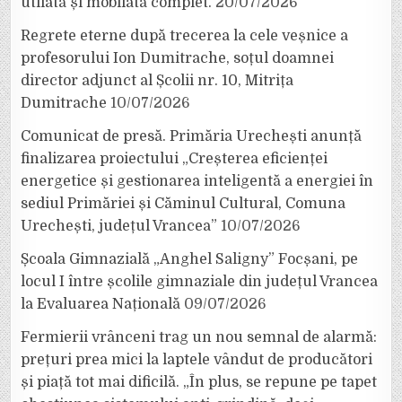
utilată și mobilată complet.
20/07/2026
Regrete eterne după trecerea la cele veșnice a
profesorului Ion Dumitrache, soțul doamnei
director adjunct al Școlii nr. 10, Mitrița
Dumitrache
10/07/2026
Comunicat de presă. Primăria Urechești anunță
finalizarea proiectului „Creșterea eficienței
energetice și gestionarea inteligentă a energiei în
sediul Primăriei și Căminul Cultural, Comuna
Urechești, județul Vrancea”
10/07/2026
Școala Gimnazială „Anghel Saligny” Focșani, pe
locul I între școlile gimnaziale din județul Vrancea
la Evaluarea Națională
09/07/2026
Fermierii vrânceni trag un nou semnal de alarmă:
prețuri prea mici la laptele vândut de producători
și piață tot mai dificilă. „În plus, se repune pe tapet