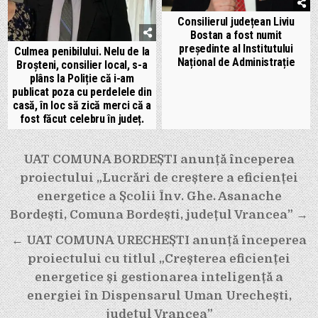
Consilierul județean Liviu
Bostan a fost numit
președinte al Institutului
Culmea penibilului. Nelu de la
Național de Administrație
Broșteni, consilier local, s-a
plâns la Poliție că i-am
publicat poza cu perdelele din
casă, în loc să zică merci că a
fost făcut celebru în județ.
Navigare
UAT COMUNA BORDEȘTI anunță începerea
în
proiectului „Lucrări de creștere a eficienței
articole
energetice a Școlii Înv. Ghe. Asanache
Bordești, Comuna Bordești, județul Vrancea” →
← UAT COMUNA URECHEȘTI anunță începerea
proiectului cu titlul „Creșterea eficienței
energetice și gestionarea inteligență a
energiei în Dispensarul Uman Urechești,
județul Vrancea”