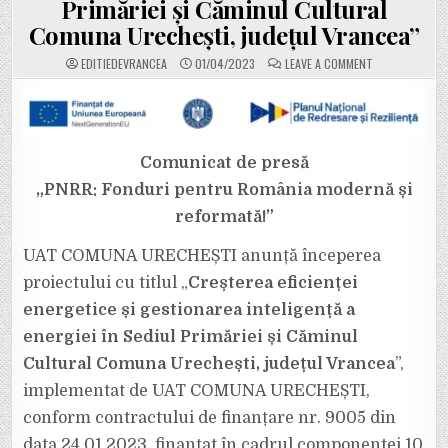
Primăriei și Căminul Cultural
Comuna Urechești, județul Vrancea”
ON
EDITIEDEVRANCEA
01/04/2023
LEAVE A COMMENT
UAT
COMUNA
URECHEȘTI
ANUNȚĂ
ÎNCEPEREA
PROIECTULUI
„CREȘTEREA
EFICIENȚEI
Comunicat de presă
ENERGETICE
ȘI
„PNRR: Fonduri pentru România modernă și
GESTIONAREA
INTELIGENȚĂ
reformată!”
A
ENERGIEI
ÎN
SEDIUL
UAT COMUNA URECHEȘTI anunță începerea
PRIMĂRIEI
ȘI
proiectului cu titlul „
Creșterea eficienței
CĂMINUL
CULTURAL
energetice și gestionarea inteligență a
COMUNA
URECHEȘTI,
energiei în Sediul Primăriei și Căminul
JUDEȚUL
VRANCEA”
Cultural Comuna Urechești, județul Vrancea
”,
implementat de UAT COMUNA URECHEȘTI,
conform contractului de finanțare nr. 9005 din
data 24.01.2023, finanțat în cadrul componentei 10