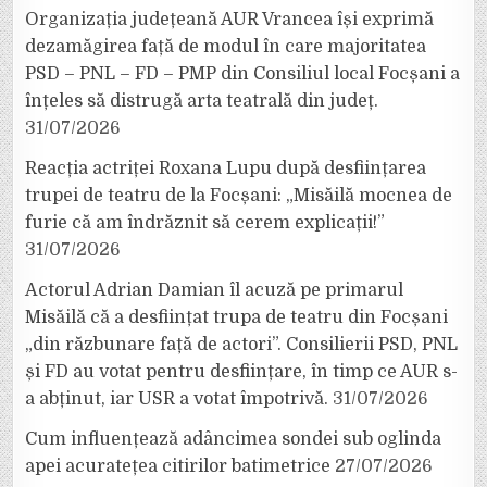
Organizația județeană AUR Vrancea își exprimă
dezamăgirea față de modul în care majoritatea
PSD – PNL – FD – PMP din Consiliul local Focșani a
înțeles să distrugă arta teatrală din județ.
31/07/2026
Reacția actriței Roxana Lupu după desființarea
trupei de teatru de la Focșani: „Misăilă mocnea de
furie că am îndrăznit să cerem explicații!”
31/07/2026
Actorul Adrian Damian îl acuză pe primarul
Misăilă că a desființat trupa de teatru din Focșani
„din răzbunare față de actori”. Consilierii PSD, PNL
și FD au votat pentru desființare, în timp ce AUR s-
a abținut, iar USR a votat împotrivă.
31/07/2026
Cum influențează adâncimea sondei sub oglinda
apei acuratețea citirilor batimetrice
27/07/2026