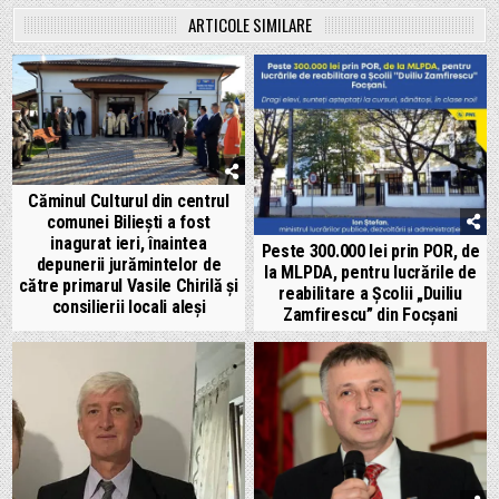
ARTICOLE SIMILARE
Căminul Culturul din centrul
comunei Biliești a fost
inagurat ieri, înaintea
Peste 300.000 lei prin POR, de
depunerii jurămintelor de
la MLPDA, pentru lucrările de
către primarul Vasile Chirilă și
reabilitare a Școlii „Duiliu
consilierii locali aleși
Zamfirescu” din Focșani