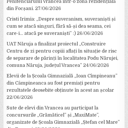
Penitenciarului Vrancea într-o zonă rezidențială
din Focșani.
27/06/2026
Cristi Irimia: „Despre suveranism, suveraniști și
cum se atacă singuri, fără să-și dea seama, cei
care-i… atacă pe suveraniști” :)
26/06/2026
UAT Năruja a finalizat proiectul „Construire
Centru de zi pentru copiii aflați în situație de risc
de separare de părinți în localitatea Podu Nărujei,
comuna Năruja, județul Vrancea”
24/06/2026
Elevii de la Școala Gimnazială „Ioan Cîmpineanu”
din Câmpineanca au fost premiați pentru
rezultatele deosebite obținute în acest an școlar
22/06/2026
Sute de elevi din Vrancea au participat la
concursurile „Grămăticel” și „MaxiMate”,
organizate de Școala Gimnazială „Ștefan cel Mare”