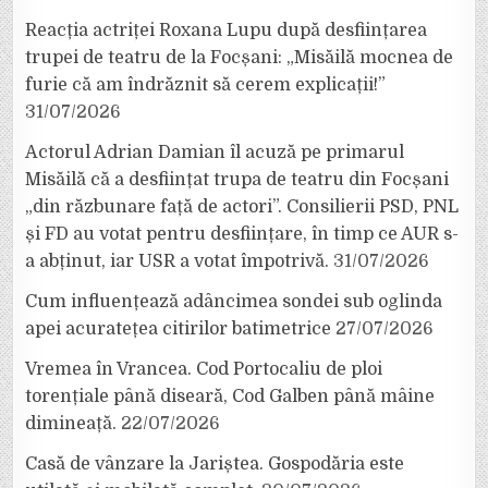
Reacția actriței Roxana Lupu după desființarea
trupei de teatru de la Focșani: „Misăilă mocnea de
furie că am îndrăznit să cerem explicații!”
31/07/2026
Actorul Adrian Damian îl acuză pe primarul
Misăilă că a desființat trupa de teatru din Focșani
„din răzbunare față de actori”. Consilierii PSD, PNL
și FD au votat pentru desființare, în timp ce AUR s-
a abținut, iar USR a votat împotrivă.
31/07/2026
Cum influențează adâncimea sondei sub oglinda
apei acuratețea citirilor batimetrice
27/07/2026
Vremea în Vrancea. Cod Portocaliu de ploi
torențiale până diseară, Cod Galben până mâine
dimineață.
22/07/2026
Casă de vânzare la Jariștea. Gospodăria este