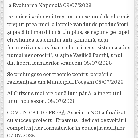
la Evaluarea Națională
09/07/2026
Fermierii vrânceni trag un nou semnal de alarmă:
prețuri prea mici la laptele vândut de producători
și piață tot mai dificilă. „În plus, se repune pe tapet
chestiunea sistemului anti-grindină, deși
fermierii au spus foarte clar că acest sistem a adus
numai nenorociri”, susține Vasilică Pamfil, unul
din liderii fermierilor vrânceni
08/07/2026
Se prelungesc contractele pentru parcările
rezidențiale din Municipiul Focșani
08/07/2026
AI Citizens mai are două luni până la începutul
unui nou sezon.
08/07/2026
COMUNICAT DE PRESĂ: Asociația NOI a finalizat
cu succes proiectul Erasmus+ dedicat dezvoltării
competențelor formatorilor în educația adulților
07/07/2026