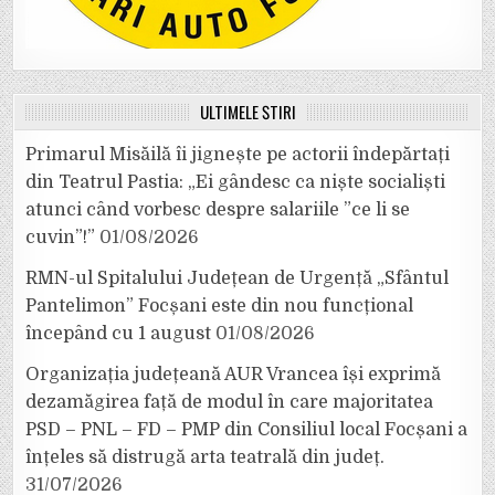
ULTIMELE ȘTIRI
Primarul Misăilă îi jignește pe actorii îndepărtați
din Teatrul Pastia: „Ei gândesc ca niște socialiști
atunci când vorbesc despre salariile ”ce li se
cuvin”!”
01/08/2026
RMN-ul Spitalului Județean de Urgență „Sfântul
Pantelimon” Focșani este din nou funcțional
începând cu 1 august
01/08/2026
Organizația județeană AUR Vrancea își exprimă
dezamăgirea față de modul în care majoritatea
PSD – PNL – FD – PMP din Consiliul local Focșani a
înțeles să distrugă arta teatrală din județ.
31/07/2026