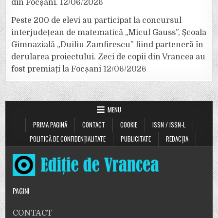
din Focșani.
12/06/2026
Peste 200 de elevi au participat la concursul
interjudețean de matematică „Micul Gauss”, Școala
Gimnazială „Duiliu Zamfirescu” fiind parteneră în
derularea proiectului. Zeci de copii din Vrancea au
fost premiați la Focșani
12/06/2026
MENU
PRIMA PAGINĂ
CONTACT
COOKIE
ISSN / ISSN-L
POLITICĂ DE CONFIDENȚIALITATE
PUBLICITATE
REDACȚIA
PAGINI
CONTACT