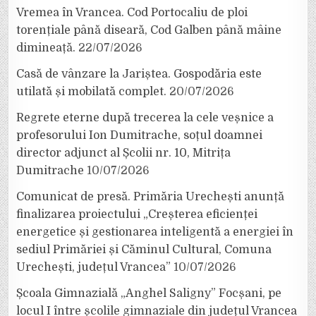
Vremea în Vrancea. Cod Portocaliu de ploi
torențiale până diseară, Cod Galben până mâine
dimineață.
22/07/2026
Casă de vânzare la Jariștea. Gospodăria este
utilată și mobilată complet.
20/07/2026
Regrete eterne după trecerea la cele veșnice a
profesorului Ion Dumitrache, soțul doamnei
director adjunct al Școlii nr. 10, Mitrița
Dumitrache
10/07/2026
Comunicat de presă. Primăria Urechești anunță
finalizarea proiectului „Creșterea eficienței
energetice și gestionarea inteligentă a energiei în
sediul Primăriei și Căminul Cultural, Comuna
Urechești, județul Vrancea”
10/07/2026
Școala Gimnazială „Anghel Saligny” Focșani, pe
locul I între școlile gimnaziale din județul Vrancea