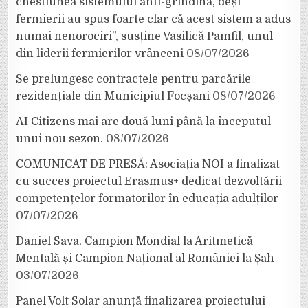
chestiunea sistemului anti-grindină, deși
fermierii au spus foarte clar că acest sistem a adus
numai nenorociri”, susține Vasilică Pamfil, unul
din liderii fermierilor vrânceni
08/07/2026
Se prelungesc contractele pentru parcările
rezidențiale din Municipiul Focșani
08/07/2026
AI Citizens mai are două luni până la începutul
unui nou sezon.
08/07/2026
COMUNICAT DE PRESĂ: Asociația NOI a finalizat
cu succes proiectul Erasmus+ dedicat dezvoltării
competențelor formatorilor în educația adulților
07/07/2026
Daniel Sava, Campion Mondial la Aritmetică
Mentală și Campion Național al României la Șah
03/07/2026
Panel Volt Solar anunță finalizarea proiectului