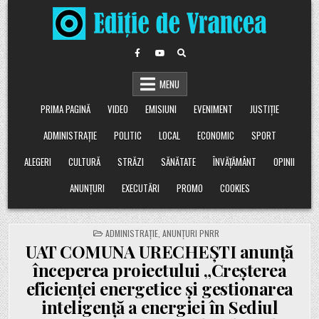
Skip
to
content
MENU
PRIMA PAGINĂ
VIDEO
EMISIUNI
EVENIMENT
JUSTIȚIE
ADMINISTRAȚIE
POLITIC
LOCAL
ECONOMIC
SPORT
ALEGERI
CULTURĂ
STRĂZI
SĂNĂTATE
ÎNVĂȚĂMÂNT
OPINII
ANUNȚURI
EXECUTĂRI
PROMO
COOKIES
POSTED
ADMINISTRAȚIE
,
ANUNȚURI PNRR
IN
UAT COMUNA URECHEȘTI anunță
începerea proiectului „Creșterea
eficienței energetice și gestionarea
inteligență a energiei în Sediul