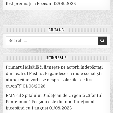
fost premiați la Focșani
12/06/2026
CAUTĂ AICI
Search
for:
ULTIMELE ȘTIRI
Primarul Misăilă îi jignește pe actorii îndepărtați
din Teatrul Pastia: „Ei gândesc ca niște socialiști
atunci când vorbesc despre salariile ”ce li se
cuvin”!”
01/08/2026
RMN-ul Spitalului Județean de Urgență „Sfântul
Pantelimon” Focșani este din nou funcțional
începând cu 1 august
01/08/2026