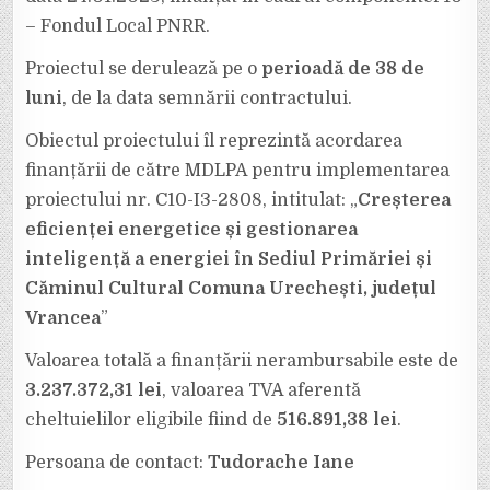
– Fondul Local PNRR.
Proiectul se derulează pe o
perioadă de 38 de
luni
, de la data semnării contractului.
Obiectul proiectului îl reprezintă acordarea
finanțării de către MDLPA pentru implementarea
proiectului nr. C10-I3-2808, intitulat: „
Creșterea
eficienței energetice și gestionarea
inteligență a energiei în Sediul Primăriei și
Căminul Cultural Comuna Urechești, județul
Vrancea
”
Valoarea totală a finanțării nerambursabile este de
3.237.372,31 lei
, valoarea TVA aferentă
cheltuielilor eligibile fiind de
516.891,38 lei
.
Persoana de contact:
Tudorache Iane