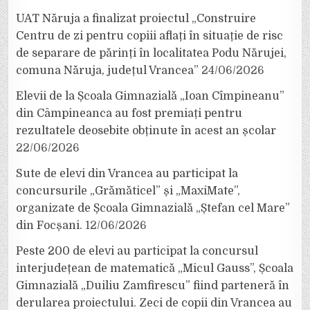
UAT Năruja a finalizat proiectul „Construire
Centru de zi pentru copiii aflați în situație de risc
de separare de părinți în localitatea Podu Nărujei,
comuna Năruja, județul Vrancea”
24/06/2026
Elevii de la Școala Gimnazială „Ioan Cîmpineanu”
din Câmpineanca au fost premiați pentru
rezultatele deosebite obținute în acest an școlar
22/06/2026
Sute de elevi din Vrancea au participat la
concursurile „Grămăticel” și „MaxiMate”,
organizate de Școala Gimnazială „Ștefan cel Mare”
din Focșani.
12/06/2026
Peste 200 de elevi au participat la concursul
interjudețean de matematică „Micul Gauss”, Școala
Gimnazială „Duiliu Zamfirescu” fiind parteneră în
derularea proiectului. Zeci de copii din Vrancea au