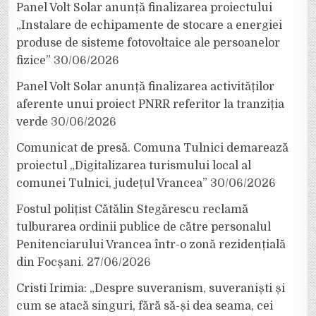
Panel Volt Solar anunță finalizarea proiectului
„Instalare de echipamente de stocare a energiei
produse de sisteme fotovoltaice ale persoanelor
fizice”
30/06/2026
Panel Volt Solar anunță finalizarea activităților
aferente unui proiect PNRR referitor la tranziția
verde
30/06/2026
Comunicat de presă. Comuna Tulnici demarează
proiectul „Digitalizarea turismului local al
comunei Tulnici, județul Vrancea”
30/06/2026
Fostul polițist Cătălin Stegărescu reclamă
tulburarea ordinii publice de către personalul
Penitenciarului Vrancea într-o zonă rezidențială
din Focșani.
27/06/2026
Cristi Irimia: „Despre suveranism, suveraniști și
cum se atacă singuri, fără să-și dea seama, cei