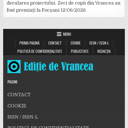
derularea proiectului. Zeci de copii din Vrancea au
fost premiați la Focșani
12/06/2026
MENU
PRIMA PAGINĂ
CONTACT
COOKIE
ISSN / ISSN-L
POLITICĂ DE CONFIDENȚIALITATE
PUBLICITATE
REDACȚIA
PAGINI
CONTACT
COOKIE
ISSN / ISSN-L