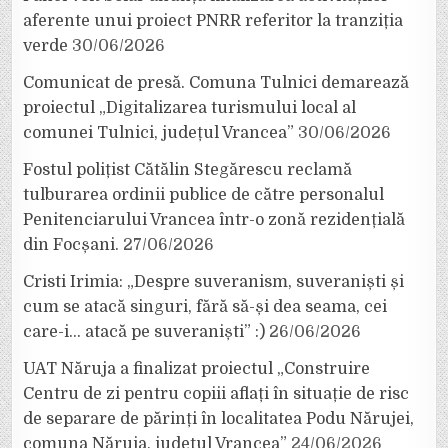
aferente unui proiect PNRR referitor la tranziția
verde
30/06/2026
Comunicat de presă. Comuna Tulnici demarează
proiectul „Digitalizarea turismului local al
comunei Tulnici, județul Vrancea”
30/06/2026
Fostul polițist Cătălin Stegărescu reclamă
tulburarea ordinii publice de către personalul
Penitenciarului Vrancea într-o zonă rezidențială
din Focșani.
27/06/2026
Cristi Irimia: „Despre suveranism, suveraniști și
cum se atacă singuri, fără să-și dea seama, cei
care-i… atacă pe suveraniști” :)
26/06/2026
UAT Năruja a finalizat proiectul „Construire
Centru de zi pentru copiii aflați în situație de risc
de separare de părinți în localitatea Podu Nărujei,
comuna Năruja, județul Vrancea”
24/06/2026