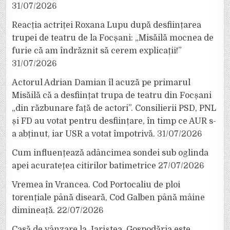
31/07/2026
Reacția actriței Roxana Lupu după desființarea
trupei de teatru de la Focșani: „Misăilă mocnea de
furie că am îndrăznit să cerem explicații!”
31/07/2026
Actorul Adrian Damian îl acuză pe primarul
Misăilă că a desființat trupa de teatru din Focșani
„din răzbunare față de actori”. Consilierii PSD, PNL
și FD au votat pentru desființare, în timp ce AUR s-
a abținut, iar USR a votat împotrivă.
31/07/2026
Cum influențează adâncimea sondei sub oglinda
apei acuratețea citirilor batimetrice
27/07/2026
Vremea în Vrancea. Cod Portocaliu de ploi
torențiale până diseară, Cod Galben până mâine
dimineață.
22/07/2026
Casă de vânzare la Jariștea. Gospodăria este