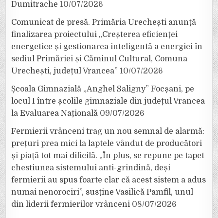
Dumitrache
10/07/2026
Comunicat de presă. Primăria Urechești anunță
finalizarea proiectului „Creșterea eficienței
energetice și gestionarea inteligentă a energiei în
sediul Primăriei și Căminul Cultural, Comuna
Urechești, județul Vrancea”
10/07/2026
Școala Gimnazială „Anghel Saligny” Focșani, pe
locul I între școlile gimnaziale din județul Vrancea
la Evaluarea Națională
09/07/2026
Fermierii vrânceni trag un nou semnal de alarmă:
prețuri prea mici la laptele vândut de producători
și piață tot mai dificilă. „În plus, se repune pe tapet
chestiunea sistemului anti-grindină, deși
fermierii au spus foarte clar că acest sistem a adus
numai nenorociri”, susține Vasilică Pamfil, unul
din liderii fermierilor vrânceni
08/07/2026