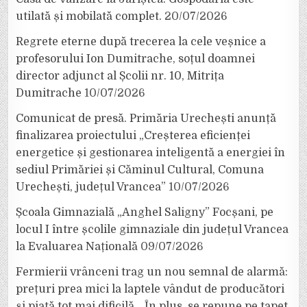
utilată și mobilată complet.
20/07/2026
Regrete eterne după trecerea la cele veșnice a
profesorului Ion Dumitrache, soțul doamnei
director adjunct al Școlii nr. 10, Mitrița
Dumitrache
10/07/2026
Comunicat de presă. Primăria Urechești anunță
finalizarea proiectului „Creșterea eficienței
energetice și gestionarea inteligentă a energiei în
sediul Primăriei și Căminul Cultural, Comuna
Urechești, județul Vrancea”
10/07/2026
Școala Gimnazială „Anghel Saligny” Focșani, pe
locul I între școlile gimnaziale din județul Vrancea
la Evaluarea Națională
09/07/2026
Fermierii vrânceni trag un nou semnal de alarmă:
prețuri prea mici la laptele vândut de producători
și piață tot mai dificilă. „În plus, se repune pe tapet