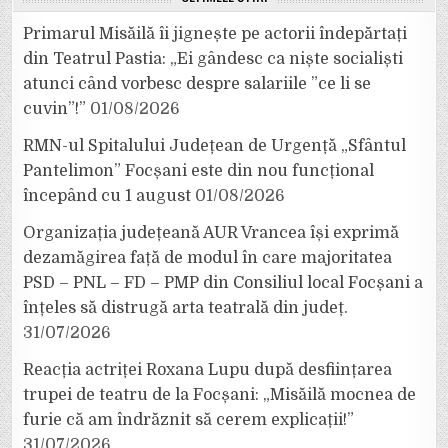
Primarul Misăilă îi jignește pe actorii îndepărtați
din Teatrul Pastia: „Ei gândesc ca niște socialiști
atunci când vorbesc despre salariile ”ce li se
cuvin”!”
01/08/2026
RMN-ul Spitalului Județean de Urgență „Sfântul
Pantelimon” Focșani este din nou funcțional
începând cu 1 august
01/08/2026
Organizația județeană AUR Vrancea își exprimă
dezamăgirea față de modul în care majoritatea
PSD – PNL – FD – PMP din Consiliul local Focșani a
înțeles să distrugă arta teatrală din județ.
31/07/2026
Reacția actriței Roxana Lupu după desființarea
trupei de teatru de la Focșani: „Misăilă mocnea de
furie că am îndrăznit să cerem explicații!”
31/07/2026