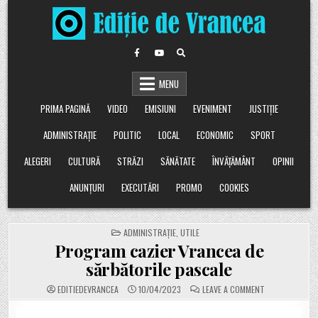
Skip
to
content
MENU
PRIMA PAGINĂ
VIDEO
EMISIUNI
EVENIMENT
JUSTIȚIE
ADMINISTRAȚIE
POLITIC
LOCAL
ECONOMIC
SPORT
ALEGERI
CULTURĂ
STRĂZI
SĂNĂTATE
ÎNVĂȚĂMÂNT
OPINII
ANUNȚURI
EXECUTĂRI
PROMO
COOKIES
POSTED
ADMINISTRAȚIE
,
UTILE
IN
Program cazier Vrancea de
sărbătorile pascale
ON
EDITIEDEVRANCEA
10/04/2023
LEAVE A COMMENT
PROGRAM
CAZIER
VRANCEA