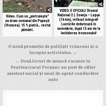
VIDEO. E OFICIAL! Drumul
Național 2 L Soveja – Lepșa
Video. Cum se „pietruiește”
(16 km), refăcut integral!
un drum comunal din Popești
Lucrările debutează în
(Vrancea). 15 % piatră… restul
noiembrie, după 15 ani de la
pământ.
închiderea tronsonului!
Navigare
O nouă promoție de polițiști vrânceni și-a
în
început activitatea. →
articole
← Două locuri de muncă vacante la
Penitenciarul Focșani: un post de ofițer
asistent social și unul de agent conducător
auto