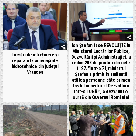
Ion Ștefan face REVOLUȚIE în
Ministerul Lucrărilor Publice,
Lucrări de întreținere și
Dezvoltării și Administrației: a
reparații la amenajările
redus 288 de posturi din cele
hidrotehnice din județul
1127. ”Într-o ZI, ministrul
Vrancea
Ștefan a primit în audiență
atâtea persoane câte primea
fostul ministru al Dezvoltării
într-o LUNĂ!”, a dezvăluit o
sursă din Guvernul României