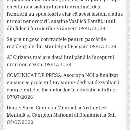
chestiunea sistemului anti-grindină, deși
fermierii au spus foarte clar că acest sistem a adus
numai nenorociri”, susține Vasilică Pamfil, unul
din liderii fermierilor vrânceni
08/07/2026
Se prelungesc contractele pentru parcările
rezidențiale din Municipiul Focșani
08/07/2026
AI Citizens mai are două luni până la începutul
unui nou sezon.
08/07/2026
COMUNICAT DE PRESĂ: Asociația NOI a finalizat
cu succes proiectul Erasmus+ dedicat dezvoltării
competențelor formatorilor în educația adulților
07/07/2026
Daniel Sava, Campion Mondial la Aritmetică
Mentală și Campion Național al României la Șah
03/07/2026