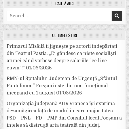
CAUTĂ AICI
Search
for:
ULTIMELE ȘTIRI
Primarul Misăilă îi jignește pe actorii îndepărtați
din Teatrul Pastia: „Ei gândesc ca niște socialiști
atunci când vorbesc despre salariile ”ce li se
cuvin”!”
01/08/2026
RMN-ul Spitalului Județean de Urgență „Sfântul
Pantelimon” Focșani este din nou funcțional
începând cu 1 august
01/08/2026
Organizația județeană AUR Vrancea își exprimă
dezamăgirea față de modul în care majoritatea
PSD – PNL – FD – PMP din Consiliul local Focșani a
înțeles să distrugă arta teatrală din județ.