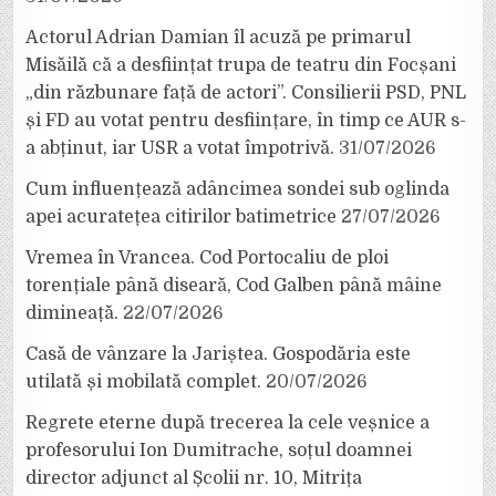
Actorul Adrian Damian îl acuză pe primarul
Misăilă că a desființat trupa de teatru din Focșani
„din răzbunare față de actori”. Consilierii PSD, PNL
și FD au votat pentru desființare, în timp ce AUR s-
a abținut, iar USR a votat împotrivă.
31/07/2026
Cum influențează adâncimea sondei sub oglinda
apei acuratețea citirilor batimetrice
27/07/2026
Vremea în Vrancea. Cod Portocaliu de ploi
torențiale până diseară, Cod Galben până mâine
dimineață.
22/07/2026
Casă de vânzare la Jariștea. Gospodăria este
utilată și mobilată complet.
20/07/2026
Regrete eterne după trecerea la cele veșnice a
profesorului Ion Dumitrache, soțul doamnei
director adjunct al Școlii nr. 10, Mitrița