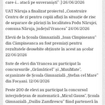
care-i… atacă pe suveraniști” :)
26/06/2026
UAT Năruja a finalizat proiectul „Construire
Centru de zi pentru copiii aflați în situație de risc
de separare de părinți în localitatea Podu Nărujei,
comuna Năruja, județul Vrancea”
24/06/2026
Elevii de la Școala Gimnazială „Ioan Cîmpineanu”
din Câmpineanca au fost premiați pentru
rezultatele deosebite obținute în acest an școlar
22/06/2026
Sute de elevi din Vrancea au participat la
concursurile „Grămăticel” și „MaxiMate”,
organizate de Școala Gimnazială „Ștefan cel Mare”
din Focșani.
12/06/2026
Peste 200 de elevi au participat la concursul
interjudețean de matematică „Micul Gauss”, Școala
Gimnazială „Duiliu Zamfirescu” fiind parteneră în