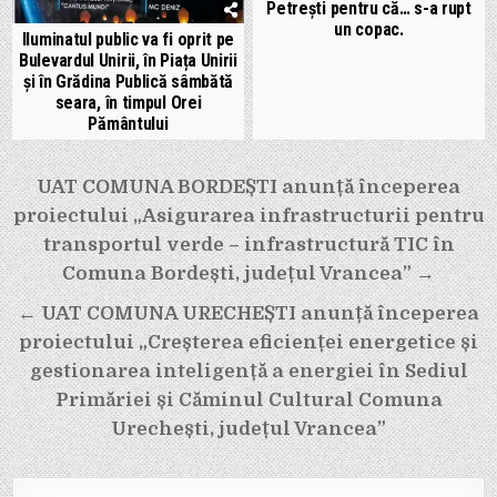
Petrești pentru că… s-a rupt
un copac.
Iluminatul public va fi oprit pe
Bulevardul Unirii, în Piața Unirii
și în Grădina Publică sâmbătă
seara, în timpul Orei
Pământului
Navigare
UAT COMUNA BORDEȘTI anunță începerea
în
proiectului „Asigurarea infrastructurii pentru
articole
transportul verde – infrastructură TIC în
Comuna Bordești, județul Vrancea” →
← UAT COMUNA URECHEȘTI anunță începerea
proiectului „Creșterea eficienței energetice și
gestionarea inteligență a energiei în Sediul
Primăriei și Căminul Cultural Comuna
Urechești, județul Vrancea”