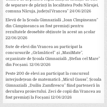
de separare de părinți în localitatea Podu Nărujei,
comuna Năruja, județul Vrancea”
24/06/2026
Elevii de la Școala Gimnazială „Ioan Cîmpineanu”
din Câmpineanca au fost premiați pentru
rezultatele deosebite obținute în acest an școlar
22/06/2026
Sute de elevi din Vrancea au participat la
concursurile „Grămăticel” și „MaxiMate”,
organizate de Școala Gimnazială „Ștefan cel Mare”
din Focșani.
12/06/2026
Peste 200 de elevi au participat la concursul
interjudețean de matematică „Micul Gauss”, Școala
Gimnazială „Duiliu Zamfirescu” fiind parteneră în
derularea proiectului. Zeci de copii din Vrancea au
fost premiați la Focșani
12/06/2026