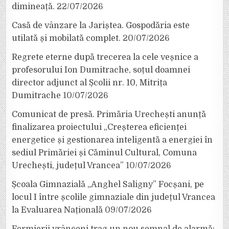
dimineață.
22/07/2026
Casă de vânzare la Jariștea. Gospodăria este
utilată și mobilată complet.
20/07/2026
Regrete eterne după trecerea la cele veșnice a
profesorului Ion Dumitrache, soțul doamnei
director adjunct al Școlii nr. 10, Mitrița
Dumitrache
10/07/2026
Comunicat de presă. Primăria Urechești anunță
finalizarea proiectului „Creșterea eficienței
energetice și gestionarea inteligentă a energiei în
sediul Primăriei și Căminul Cultural, Comuna
Urechești, județul Vrancea”
10/07/2026
Școala Gimnazială „Anghel Saligny” Focșani, pe
locul I între școlile gimnaziale din județul Vrancea
la Evaluarea Națională
09/07/2026
Fermierii vrânceni trag un nou semnal de alarmă: