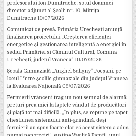
profesorului Ion Dumitrache, soțul doamnei
director adjunct al Școlii nr. 10, Mitrița
Dumitrache
10/07/2026
Comunicat de presă. Primăria Urechești anunță
finalizarea proiectului „Creșterea eficienței
energetice și gestionarea inteligentă a energiei în
sediul Primăriei și Căminul Cultural, Comuna
Urechești, județul Vrancea”
10/07/2026
Școala Gimnazială „Anghel Saligny” Focșani, pe
locul I între școlile gimnaziale din județul Vrancea
la Evaluarea Națională
09/07/2026
Fermierii vrânceni trag un nou semnal de alarmă:
prețuri prea mici la laptele vândut de producători
și piață tot mai dificilă. „În plus, se repune pe tapet
chestiunea sistemului anti-grindină, deși
fermierii au spus foarte clar că acest sistem a adus
numai nenorociri”, susține Vasilică Pamfil, unul