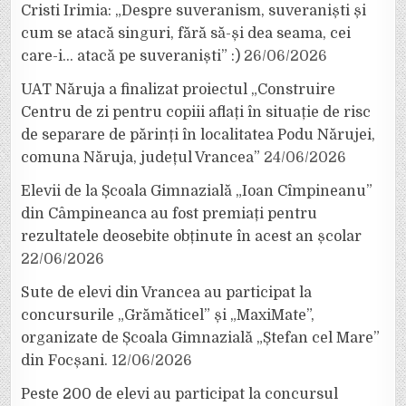
Cristi Irimia: „Despre suveranism, suveraniști și
cum se atacă singuri, fără să-și dea seama, cei
care-i… atacă pe suveraniști” :)
26/06/2026
UAT Năruja a finalizat proiectul „Construire
Centru de zi pentru copiii aflați în situație de risc
de separare de părinți în localitatea Podu Nărujei,
comuna Năruja, județul Vrancea”
24/06/2026
Elevii de la Școala Gimnazială „Ioan Cîmpineanu”
din Câmpineanca au fost premiați pentru
rezultatele deosebite obținute în acest an școlar
22/06/2026
Sute de elevi din Vrancea au participat la
concursurile „Grămăticel” și „MaxiMate”,
organizate de Școala Gimnazială „Ștefan cel Mare”
din Focșani.
12/06/2026
Peste 200 de elevi au participat la concursul