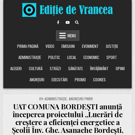
Skip
to
content
MENU
PRIMA PAGINĂ
VIDEO
EMISIUNI
EVENIMENT
JUSTIȚIE
ADMINISTRAȚIE
POLITIC
LOCAL
ECONOMIC
SPORT
ALEGERI
CULTURĂ
STRĂZI
SĂNĂTATE
ÎNVĂȚĂMÂNT
OPINII
ANUNȚURI
EXECUTĂRI
PROMO
COOKIES
POSTED
ADMINISTRAȚIE
,
ANUNȚURI PNRR
IN
UAT COMUNA BORDEȘTI anunță
începerea proiectului „Lucrări de
creștere a eficienței energetice a
Școlii Înv. Ghe. Asanache Bordești,