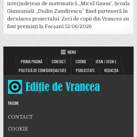
interjudețean de matematică „Micul Gauss”, Școala
Gimnazială „Duiliu Zamfirescu” fiind parteneră în
derularea proiectului. Zeci de copii din Vrancea au
fost premiați la Focșani
12/06/2026
MENU
PRIMA PAGINĂ
CONTACT
COOKIE
ISSN / ISSN-L
POLITICĂ DE CONFIDENȚIALITATE
PUBLICITATE
REDACȚIA
PAGINI
CONTACT
COOKIE