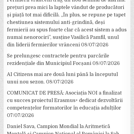
prețuri prea mici la laptele vândut de producători
și piață tot mai dificilă. „În plus, se repune pe tapet
chestiunea sistemului anti-grindină, deși
fermierii au spus foarte clar că acest sistem a adus
numai nenorociri”, susține Vasilică Pamfil, unul
din liderii fermierilor vrânceni
08/07/2026
Se prelungesc contractele pentru parcările
rezidențiale din Municipiul Focșani
08/07/2026
AI Citizens mai are două luni până la începutul
unui nou sezon.
08/07/2026
COMUNICAT DE PRESĂ: Asociația NOI a finalizat
cu succes proiectul Erasmus+ dedicat dezvoltării
competențelor formatorilor în educația adulților
07/07/2026
Daniel Sava, Campion Mondial la Aritmetică
Mentală și Campion Național al României la Șah