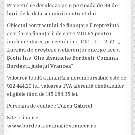
Proiectul se derulează
pe o perioadă de 38 de
luni
, de la data semnării contractului.
Obiectul contractului de finanțare îl reprezintă
acordarea finanțării de către MDLPA pentru
implementarea proiectului nr. C10 – I1 – 2.52 : „
Lucrări de creștere a eficienței energetice a
Școlii Înv. Ghe. Asanache Bordești, Comuna
Bordești, județul Vrancea
”
Valoarea totală a finanțării nerambursabile este de
912.444,10
lei, valoarea TVA aferentă cheltuielilor
eligibile fiind de 145.684,35 lei.
Persoana de contact:
Turcu Gabriel
.
Site primarie:
www.bordesti.primarievrancea.ro