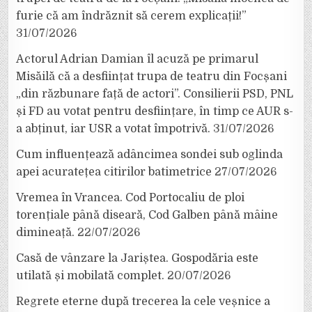
furie că am îndrăznit să cerem explicații!”
31/07/2026
Actorul Adrian Damian îl acuză pe primarul
Misăilă că a desființat trupa de teatru din Focșani
„din răzbunare față de actori”. Consilierii PSD, PNL
și FD au votat pentru desființare, în timp ce AUR s-
a abținut, iar USR a votat împotrivă.
31/07/2026
Cum influențează adâncimea sondei sub oglinda
apei acuratețea citirilor batimetrice
27/07/2026
Vremea în Vrancea. Cod Portocaliu de ploi
torențiale până diseară, Cod Galben până mâine
dimineață.
22/07/2026
Casă de vânzare la Jariștea. Gospodăria este
utilată și mobilată complet.
20/07/2026
Regrete eterne după trecerea la cele veșnice a