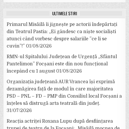
ULTIMELE ȘTIRI
Primarul Misăilă îi jignește pe actorii îndepărtați
din Teatrul Pastia: „Ei gândesc ca niște socialiști
atunci când vorbesc despre salariile ”ce li se
cuvin”!”
01/08/2026
RMN-ul Spitalului Județean de Urgență „Sfântul
Pantelimon” Focșani este din nou funcțional
începând cu 1 august
01/08/2026
Organizația județeană AUR Vrancea își exprimă
dezamăgirea față de modul în care majoritatea
PSD – PNL – FD – PMP din Consiliul local Focșani a
înțeles să distrugă arta teatrală din județ.
31/07/2026
Reacția actriței Roxana Lupu după desființarea
trupei de teatru de la Focșani: „Misăilă mocnea de