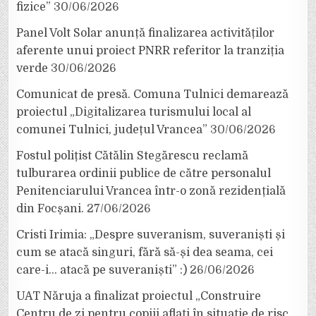
fizice”
30/06/2026
Panel Volt Solar anunță finalizarea activităților
aferente unui proiect PNRR referitor la tranziția
verde
30/06/2026
Comunicat de presă. Comuna Tulnici demarează
proiectul „Digitalizarea turismului local al
comunei Tulnici, județul Vrancea”
30/06/2026
Fostul polițist Cătălin Stegărescu reclamă
tulburarea ordinii publice de către personalul
Penitenciarului Vrancea într-o zonă rezidențială
din Focșani.
27/06/2026
Cristi Irimia: „Despre suveranism, suveraniști și
cum se atacă singuri, fără să-și dea seama, cei
care-i… atacă pe suveraniști” :)
26/06/2026
UAT Năruja a finalizat proiectul „Construire
Centru de zi pentru copiii aflați în situație de risc