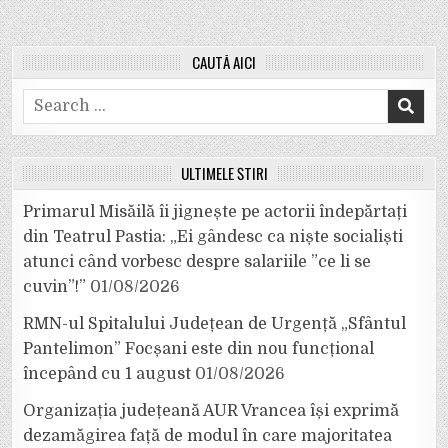
CAUTĂ AICI
Search
for:
ULTIMELE ȘTIRI
Primarul Misăilă îi jignește pe actorii îndepărtați
din Teatrul Pastia: „Ei gândesc ca niște socialiști
atunci când vorbesc despre salariile ”ce li se
cuvin”!”
01/08/2026
RMN-ul Spitalului Județean de Urgență „Sfântul
Pantelimon” Focșani este din nou funcțional
începând cu 1 august
01/08/2026
Organizația județeană AUR Vrancea își exprimă
dezamăgirea față de modul în care majoritatea