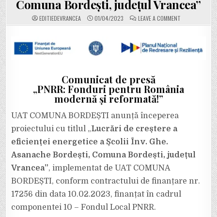
Comuna Bordești, județul Vrancea”
ON
EDITIEDEVRANCEA
01/04/2023
LEAVE A COMMENT
UAT
COMUNA
BORDEȘTI
ANUNȚĂ
ÎNCEPEREA
PROIECTULUI
„LUCRĂRI
DE
CREȘTERE
A
Comunicat de presă
EFICIENȚEI
„PNRR: Fonduri pentru România
ENERGETICE
A
modernă și reformată!”
ȘCOLII
ÎNV.
GHE.
UAT COMUNA BORDEȘTI anunță începerea
ASANACHE
BORDEȘTI,
COMUNA
proiectului cu titlul „
Lucrări de creștere a
BORDEȘTI,
JUDEȚUL
eficienței energetice a Școlii Înv. Ghe.
VRANCEA”
Asanache Bordești, Comuna Bordești, județul
Vrancea”
, implementat de UAT COMUNA
BORDEȘTI, conform contractului de finanțare nr.
17256 din data 10.02.2023, finanțat în cadrul
componentei 10 – Fondul Local PNRR.