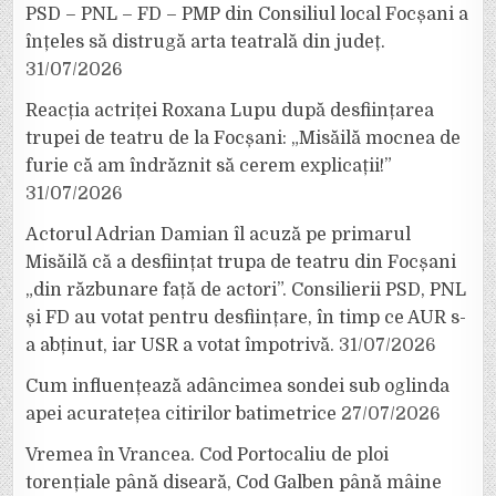
PSD – PNL – FD – PMP din Consiliul local Focșani a
înțeles să distrugă arta teatrală din județ.
31/07/2026
Reacția actriței Roxana Lupu după desființarea
trupei de teatru de la Focșani: „Misăilă mocnea de
furie că am îndrăznit să cerem explicații!”
31/07/2026
Actorul Adrian Damian îl acuză pe primarul
Misăilă că a desființat trupa de teatru din Focșani
„din răzbunare față de actori”. Consilierii PSD, PNL
și FD au votat pentru desființare, în timp ce AUR s-
a abținut, iar USR a votat împotrivă.
31/07/2026
Cum influențează adâncimea sondei sub oglinda
apei acuratețea citirilor batimetrice
27/07/2026
Vremea în Vrancea. Cod Portocaliu de ploi
torențiale până diseară, Cod Galben până mâine