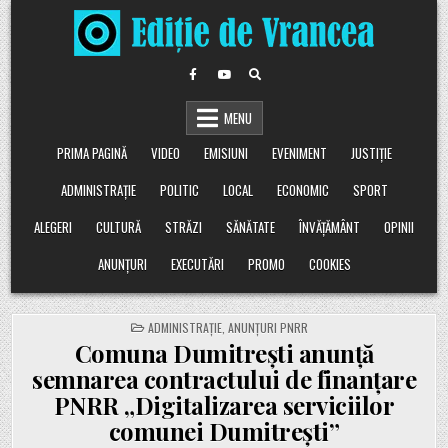
Skip
to
content
MENU
PRIMA PAGINĂ
VIDEO
EMISIUNI
EVENIMENT
JUSTIȚIE
ADMINISTRAȚIE
POLITIC
LOCAL
ECONOMIC
SPORT
ALEGERI
CULTURĂ
STRĂZI
SĂNĂTATE
ÎNVĂȚĂMÂNT
OPINII
ANUNȚURI
EXECUTĂRI
PROMO
COOKIES
POSTED
ADMINISTRAȚIE
,
ANUNȚURI PNRR
IN
Comuna Dumitrești anunță
semnarea contractului de finanțare
PNRR „Digitalizarea serviciilor
comunei Dumitrești”