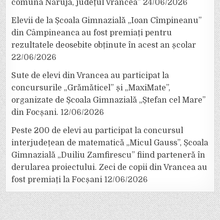
comuna Năruja, județul Vrancea”
24/06/2026
Elevii de la Școala Gimnazială „Ioan Cîmpineanu”
din Câmpineanca au fost premiați pentru
rezultatele deosebite obținute în acest an școlar
22/06/2026
Sute de elevi din Vrancea au participat la
concursurile „Grămăticel” și „MaxiMate”,
organizate de Școala Gimnazială „Ștefan cel Mare”
din Focșani.
12/06/2026
Peste 200 de elevi au participat la concursul
interjudețean de matematică „Micul Gauss”, Școala
Gimnazială „Duiliu Zamfirescu” fiind parteneră în
derularea proiectului. Zeci de copii din Vrancea au
fost premiați la Focșani
12/06/2026