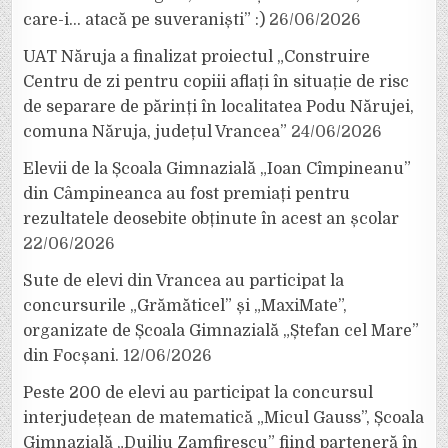
care-i… atacă pe suveraniști” :)
26/06/2026
UAT Năruja a finalizat proiectul „Construire
Centru de zi pentru copiii aflați în situație de risc
de separare de părinți în localitatea Podu Nărujei,
comuna Năruja, județul Vrancea”
24/06/2026
Elevii de la Școala Gimnazială „Ioan Cîmpineanu”
din Câmpineanca au fost premiați pentru
rezultatele deosebite obținute în acest an școlar
22/06/2026
Sute de elevi din Vrancea au participat la
concursurile „Grămăticel” și „MaxiMate”,
organizate de Școala Gimnazială „Ștefan cel Mare”
din Focșani.
12/06/2026
Peste 200 de elevi au participat la concursul
interjudețean de matematică „Micul Gauss”, Școala
Gimnazială „Duiliu Zamfirescu” fiind parteneră în