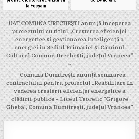
la Focșani
Navigare
UAT COMUNA URECHEȘTI anunță începerea
în
proiectului cu titlul „Creșterea eficienței
articole
energetice și gestionarea inteligență a
energiei în Sediul Primăriei și Căminul
Cultural Comuna Urechești, județul Vrancea”
→
← Comuna Dumitrești anunță semnarea
contractului pentru proiectul „Reabilitare în
vederea creșterii eficienței energetice a
clădirii publice – Liceul Teoretic ”Grigore
Gheba”, Comuna Dumitrești, județul Vrancea”