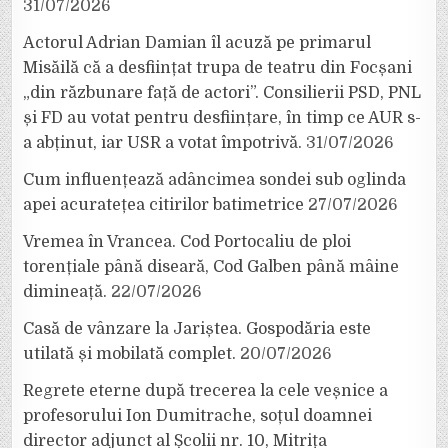
31/07/2026
Actorul Adrian Damian îl acuză pe primarul
Misăilă că a desființat trupa de teatru din Focșani
„din răzbunare față de actori”. Consilierii PSD, PNL
și FD au votat pentru desființare, în timp ce AUR s-
a abținut, iar USR a votat împotrivă.
31/07/2026
Cum influențează adâncimea sondei sub oglinda
apei acuratețea citirilor batimetrice
27/07/2026
Vremea în Vrancea. Cod Portocaliu de ploi
torențiale până diseară, Cod Galben până mâine
dimineață.
22/07/2026
Casă de vânzare la Jariștea. Gospodăria este
utilată și mobilată complet.
20/07/2026
Regrete eterne după trecerea la cele veșnice a
profesorului Ion Dumitrache, soțul doamnei
director adjunct al Școlii nr. 10, Mitrița