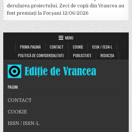
derularea proiectului. Zeci de copii din Vrancea au
fost premiați la Focșani
12/06/2026
MENU
PRIMA PAGINĂ
CONTACT
COOKIE
ISSN / ISSN-L
POLITICĂ DE CONFIDENȚIALITATE
PUBLICITATE
REDACȚIA
PAGINI
CONTACT
COOKIE
ISSN / ISSN-L