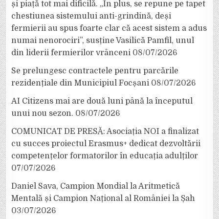
și piață tot mai dificilă. „În plus, se repune pe tapet
chestiunea sistemului anti-grindină, deși
fermierii au spus foarte clar că acest sistem a adus
numai nenorociri”, susține Vasilică Pamfil, unul
din liderii fermierilor vrânceni
08/07/2026
Se prelungesc contractele pentru parcările
rezidențiale din Municipiul Focșani
08/07/2026
AI Citizens mai are două luni până la începutul
unui nou sezon.
08/07/2026
COMUNICAT DE PRESĂ: Asociația NOI a finalizat
cu succes proiectul Erasmus+ dedicat dezvoltării
competențelor formatorilor în educația adulților
07/07/2026
Daniel Sava, Campion Mondial la Aritmetică
Mentală și Campion Național al României la Șah
03/07/2026