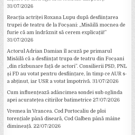
31/07/2026
Reacția actriței Roxana Lupu după desființarea
trupei de teatru de la Focșani: „Misăilă mocnea de
furie că am îndrăznit să cerem explicații!”
31/07/2026
Actorul Adrian Damian îl acuză pe primarul
Misăilă că a desființat trupa de teatru din Focșani
„din răzbunare față de actori”. Consilierii PSD, PNL
și FD au votat pentru desființare, în timp ce AUR s-
a abținut, iar USR a votat împotrivă.
31/07/2026
Cum influențează adâncimea sondei sub oglinda
apei acuratețea citirilor batimetrice
27/07/2026
Vremea în Vrancea. Cod Portocaliu de ploi
torențiale până diseară, Cod Galben până mâine
dimineață.
22/07/2026