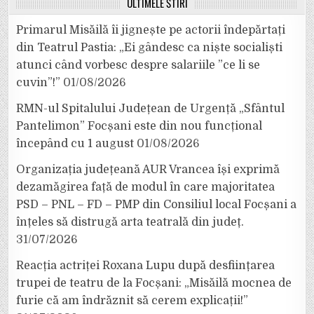
ULTIMELE ȘTIRI
Primarul Misăilă îi jignește pe actorii îndepărtați
din Teatrul Pastia: „Ei gândesc ca niște socialiști
atunci când vorbesc despre salariile ”ce li se
cuvin”!”
01/08/2026
RMN-ul Spitalului Județean de Urgență „Sfântul
Pantelimon” Focșani este din nou funcțional
începând cu 1 august
01/08/2026
Organizația județeană AUR Vrancea își exprimă
dezamăgirea față de modul în care majoritatea
PSD – PNL – FD – PMP din Consiliul local Focșani a
înțeles să distrugă arta teatrală din județ.
31/07/2026
Reacția actriței Roxana Lupu după desființarea
trupei de teatru de la Focșani: „Misăilă mocnea de
furie că am îndrăznit să cerem explicații!”