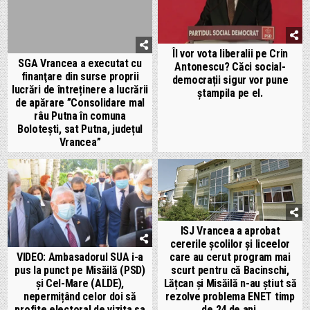
Îl vor vota liberalii pe Crin
SGA Vrancea a executat cu
Antonescu? Căci social-
finanţare din surse proprii
democrații sigur vor pune
lucrări de întreținere a lucrării
ștampila pe el.
de apărare ”Consolidare mal
râu Putna în comuna
Bolotești, sat Putna, județul
Vrancea”
ISJ Vrancea a aprobat
cererile școlilor și liceelor
VIDEO: Ambasadorul SUA i-a
care au cerut program mai
pus la punct pe Misăilă (PSD)
scurt pentru că Bacinschi,
și Cel-Mare (ALDE),
Lățcan și Misăilă n-au știut să
nepermițând celor doi să
rezolve problema ENET timp
profite electoral de vizita sa
de 24 de ani.