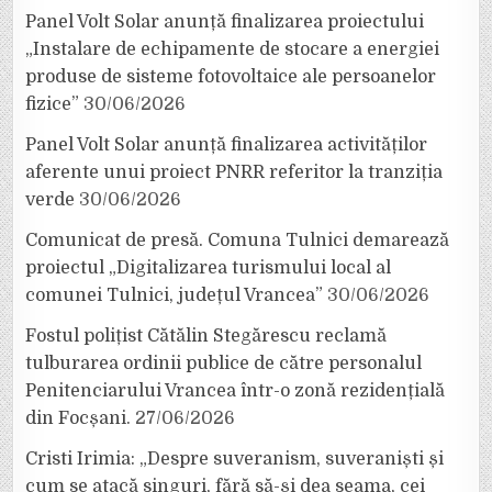
Panel Volt Solar anunță finalizarea proiectului
„Instalare de echipamente de stocare a energiei
produse de sisteme fotovoltaice ale persoanelor
fizice”
30/06/2026
Panel Volt Solar anunță finalizarea activităților
aferente unui proiect PNRR referitor la tranziția
verde
30/06/2026
Comunicat de presă. Comuna Tulnici demarează
proiectul „Digitalizarea turismului local al
comunei Tulnici, județul Vrancea”
30/06/2026
Fostul polițist Cătălin Stegărescu reclamă
tulburarea ordinii publice de către personalul
Penitenciarului Vrancea într-o zonă rezidențială
din Focșani.
27/06/2026
Cristi Irimia: „Despre suveranism, suveraniști și
cum se atacă singuri, fără să-și dea seama, cei