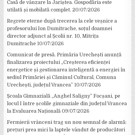
Casă de vânzare la Jariștea. Gospodăria este
utilată și mobilată complet.
20/07/2026
Regrete eterne după trecerea la cele veșnice a
profesorului Ion Dumitrache, soțul doamnei
director adjunct al Școlii nr. 10, Mitrița
Dumitrache
10/07/2026
Comunicat de presă. Primăria Urechești anunță
finalizarea proiectului „Creșterea eficienței
energetice și gestionarea inteligentă a energiei în
sediul Primăriei și Căminul Cultural, Comuna
Urechești, județul Vrancea”
10/07/2026
Școala Gimnazială „Anghel Saligny” Focșani, pe
locul I între școlile gimnaziale din județul Vrancea
la Evaluarea Națională
09/07/2026
Fermierii vrânceni trag un nou semnal de alarmă:
prețuri prea mici la laptele vândut de producători