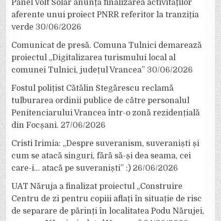
Panel Volt Solar anunță finalizarea activităților
aferente unui proiect PNRR referitor la tranziția
verde
30/06/2026
Comunicat de presă. Comuna Tulnici demarează
proiectul „Digitalizarea turismului local al
comunei Tulnici, județul Vrancea”
30/06/2026
Fostul polițist Cătălin Stegărescu reclamă
tulburarea ordinii publice de către personalul
Penitenciarului Vrancea într-o zonă rezidențială
din Focșani.
27/06/2026
Cristi Irimia: „Despre suveranism, suveraniști și
cum se atacă singuri, fără să-și dea seama, cei
care-i… atacă pe suveraniști” :)
26/06/2026
UAT Năruja a finalizat proiectul „Construire
Centru de zi pentru copiii aflați în situație de risc
de separare de părinți în localitatea Podu Nărujei,