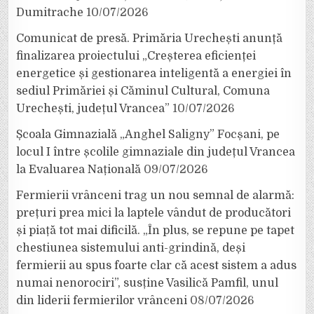
Dumitrache
10/07/2026
Comunicat de presă. Primăria Urechești anunță
finalizarea proiectului „Creșterea eficienței
energetice și gestionarea inteligentă a energiei în
sediul Primăriei și Căminul Cultural, Comuna
Urechești, județul Vrancea”
10/07/2026
Școala Gimnazială „Anghel Saligny” Focșani, pe
locul I între școlile gimnaziale din județul Vrancea
la Evaluarea Națională
09/07/2026
Fermierii vrânceni trag un nou semnal de alarmă:
prețuri prea mici la laptele vândut de producători
și piață tot mai dificilă. „În plus, se repune pe tapet
chestiunea sistemului anti-grindină, deși
fermierii au spus foarte clar că acest sistem a adus
numai nenorociri”, susține Vasilică Pamfil, unul
din liderii fermierilor vrânceni
08/07/2026