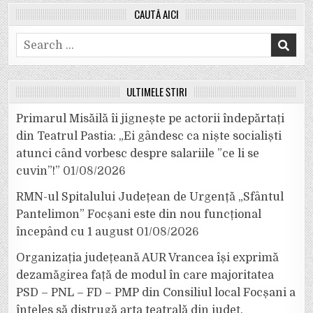
CAUTĂ AICI
Search
for:
ULTIMELE ȘTIRI
Primarul Misăilă îi jignește pe actorii îndepărtați
din Teatrul Pastia: „Ei gândesc ca niște socialiști
atunci când vorbesc despre salariile ”ce li se
cuvin”!”
01/08/2026
RMN-ul Spitalului Județean de Urgență „Sfântul
Pantelimon” Focșani este din nou funcțional
începând cu 1 august
01/08/2026
Organizația județeană AUR Vrancea își exprimă
dezamăgirea față de modul în care majoritatea
PSD – PNL – FD – PMP din Consiliul local Focșani a
înțeles să distrugă arta teatrală din județ.