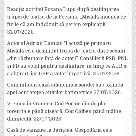
Reacția actriței Roxana Lupu după desființarea
trupei de teatru de la Focșani: „Misăilă mocnea de
furie că am îndrăznit să cerem explicații!”
31/07/2026
Actorul Adrian Damian îl acuză pe primarul
Misăilă că a desființat trupa de teatru din Focșani
„din răzbunare față de actori”. Consilierii PSD, PNL
și FD au votat pentru desființare, în timp ce AUR s-
a abținut, iar USR a votat împotrivă.
31/07/2026
Cum influențează adâncimea sondei sub oglinda
apei acuratețea citirilor batimetrice
27/07/2026
Vremea în Vrancea. Cod Portocaliu de ploi
torențiale până diseară, Cod Galben până mâine
dimineață.
22/07/2026
Casă de vânzare la Jariștea. Gospodăria este