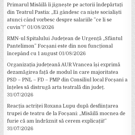
Primarul Misăilă îi jignește pe actorii îndepărtați
din Teatrul Pastia: „Ei gândesc ca niște socialiști
atunci când vorbesc despre salariile ”ce li se
cuvin”!”
01/08/2026
RMN-ul Spitalului Județean de Urgență „Sfântul
Pantelimon” Focșani este din nou funcțional
începând cu 1 august
01/08/2026
Organizația județeană AUR Vrancea își exprimă
dezamăgirea față de modul în care majoritatea
PSD – PNL – FD – PMP din Consiliul local Focșani a
înțeles să distrugă arta teatrală din județ.
31/07/2026
Reacția actriței Roxana Lupu după desființarea
trupei de teatru de la Focșani: „Misăilă mocnea de
furie că am îndrăznit să cerem explicații!”
31/07/2026