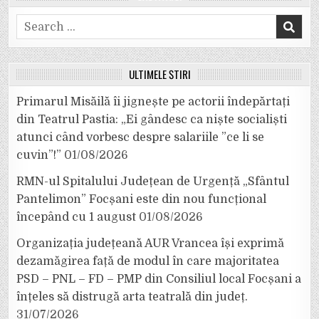
Search
for:
ULTIMELE ȘTIRI
Primarul Misăilă îi jignește pe actorii îndepărtați
din Teatrul Pastia: „Ei gândesc ca niște socialiști
atunci când vorbesc despre salariile ”ce li se
cuvin”!”
01/08/2026
RMN-ul Spitalului Județean de Urgență „Sfântul
Pantelimon” Focșani este din nou funcțional
începând cu 1 august
01/08/2026
Organizația județeană AUR Vrancea își exprimă
dezamăgirea față de modul în care majoritatea
PSD – PNL – FD – PMP din Consiliul local Focșani a
înțeles să distrugă arta teatrală din județ.
31/07/2026