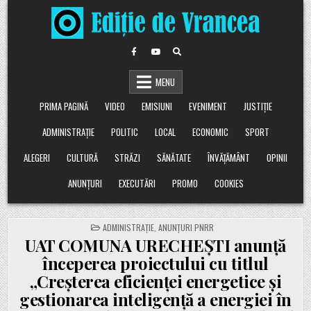
Skip
to
content
MENU
PRIMA PAGINĂ
VIDEO
EMISIUNI
EVENIMENT
JUSTIȚIE
ADMINISTRAȚIE
POLITIC
LOCAL
ECONOMIC
SPORT
ALEGERI
CULTURĂ
STRĂZI
SĂNĂTATE
ÎNVĂȚĂMÂNT
OPINII
ANUNȚURI
EXECUTĂRI
PROMO
COOKIES
POSTED
ADMINISTRAȚIE
,
ANUNȚURI PNRR
IN
UAT COMUNA URECHEȘTI anunță
începerea proiectului cu titlul
„Creșterea eficienței energetice și
gestionarea inteligență a energiei în