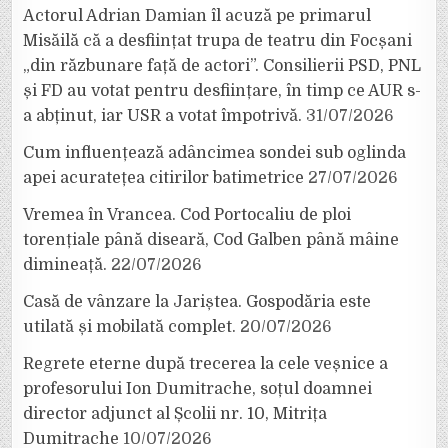
Actorul Adrian Damian îl acuză pe primarul
Misăilă că a desființat trupa de teatru din Focșani
„din răzbunare față de actori”. Consilierii PSD, PNL
și FD au votat pentru desființare, în timp ce AUR s-
a abținut, iar USR a votat împotrivă.
31/07/2026
Cum influențează adâncimea sondei sub oglinda
apei acuratețea citirilor batimetrice
27/07/2026
Vremea în Vrancea. Cod Portocaliu de ploi
torențiale până diseară, Cod Galben până mâine
dimineață.
22/07/2026
Casă de vânzare la Jariștea. Gospodăria este
utilată și mobilată complet.
20/07/2026
Regrete eterne după trecerea la cele veșnice a
profesorului Ion Dumitrache, soțul doamnei
director adjunct al Școlii nr. 10, Mitrița
Dumitrache
10/07/2026