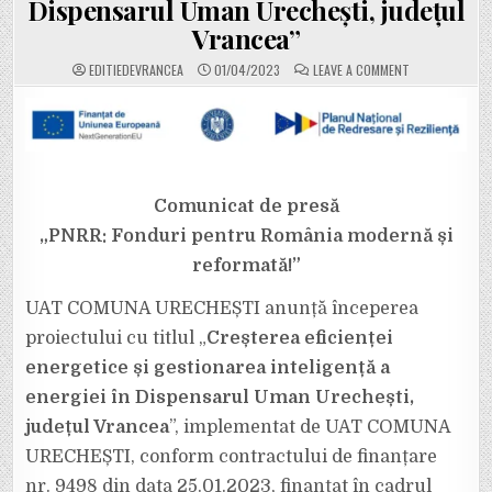
Dispensarul Uman Urechești, județul
Vrancea”
ON
EDITIEDEVRANCEA
01/04/2023
LEAVE A COMMENT
UAT
COMUNA
URECHEȘTI
ANUNȚĂ
ÎNCEPEREA
PROIECTULUI
CU
TITLUL
„CREȘTEREA
EFICIENȚEI
Comunicat de presă
ENERGETICE
ȘI
„PNRR: Fonduri pentru România modernă și
GESTIONAREA
INTELIGENȚĂ
reformată!”
A
ENERGIEI
ÎN
DISPENSARUL
UAT COMUNA URECHEȘTI anunță începerea
UMAN
URECHEȘTI,
proiectului cu titlul „
Creșterea eficienței
JUDEȚUL
VRANCEA”
energetice și gestionarea inteligență a
energiei în Dispensarul Uman Urechești,
județul Vrancea
”, implementat de UAT COMUNA
URECHEȘTI, conform contractului de finanțare
nr. 9498 din data 25.01.2023, finanțat în cadrul