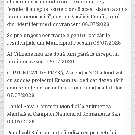
chestiunea sistemului anti-grindină, deși
fermierii au spus foarte clar că acest sistem a adus
numai nenorociri”, susține Vasilică Pamfil, unul
din liderii fermierilor vrânceni
08/07/2026
Se prelungesc contractele pentru parcările
rezidențiale din Municipiul Focșani
08/07/2026
AI Citizens mai are două luni până la începutul
unui nou sezon.
08/07/2026
COMUNICAT DE PRESĂ: Asociația NOI a finalizat
cu succes proiectul Erasmus+ dedicat dezvoltării
competențelor formatorilor în educația adulților
07/07/2026
Daniel Sava, Campion Mondial la Aritmetică
Mentală și Campion Național al României la Șah
03/07/2026
Panel Volt Solar anunță finalizarea proiectului