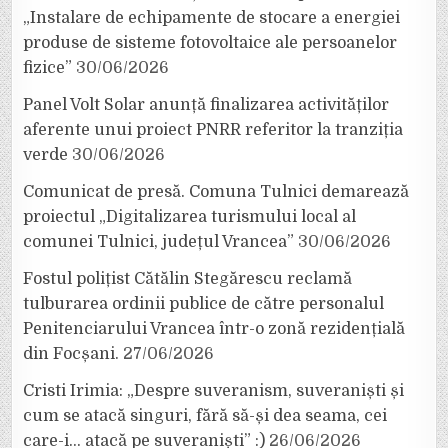
„Instalare de echipamente de stocare a energiei
produse de sisteme fotovoltaice ale persoanelor
fizice”
30/06/2026
Panel Volt Solar anunță finalizarea activităților
aferente unui proiect PNRR referitor la tranziția
verde
30/06/2026
Comunicat de presă. Comuna Tulnici demarează
proiectul „Digitalizarea turismului local al
comunei Tulnici, județul Vrancea”
30/06/2026
Fostul polițist Cătălin Stegărescu reclamă
tulburarea ordinii publice de către personalul
Penitenciarului Vrancea într-o zonă rezidențială
din Focșani.
27/06/2026
Cristi Irimia: „Despre suveranism, suveraniști și
cum se atacă singuri, fără să-și dea seama, cei
care-i… atacă pe suveraniști” :)
26/06/2026