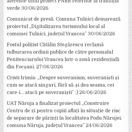
aferente unui proiect PNRR referitor la tranziția
verde
30/06/2026
Comunicat de presă. Comuna Tulnici demarează
proiectul „Digitalizarea turismului local al
comunei Tulnici, județul Vrancea”
30/06/2026
Fostul polițist Cătălin Stegărescu reclamă
tulburarea ordinii publice de către personalul
Penitenciarului Vrancea într-o zonă rezidențială
din Focșani.
27/06/2026
Cristi Irimia: „Despre suveranism, suveraniști și
cum se atacă singuri, fără să-și dea seama, cei
care-i… atacă pe suveraniști” :)
26/06/2026
UAT Năruja a finalizat proiectul „Construire
Centru de zi pentru copiii aflați în situație de risc
de separare de părinți în localitatea Podu Nărujei,
comuna Năruja, județul Vrancea”
24/06/2026