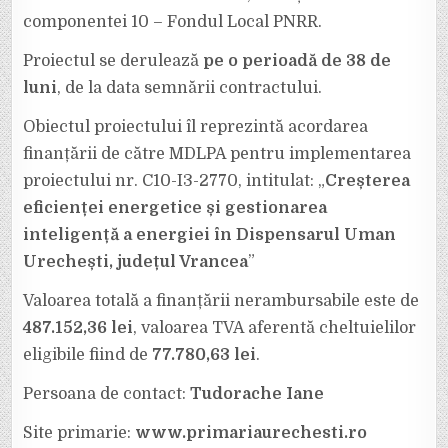
componentei 10 – Fondul Local PNRR.
Proiectul se derulează
pe o perioadă de 38 de
luni
, de la data semnării contractului.
Obiectul proiectului îl reprezintă acordarea
finanțării de către MDLPA pentru implementarea
proiectului nr. C10-I3-2770, intitulat: „
Creșterea
eficienței energetice și gestionarea
inteligență a energiei în Dispensarul Uman
Urechești, județul Vrancea
”
Valoarea totală a finanțării nerambursabile este de
487.152,36 lei
, valoarea TVA aferentă cheltuielilor
eligibile fiind de
77.780,63 lei
.
Persoana de contact:
Tudorache Iane
Site primarie:
www.primariaurechesti.ro