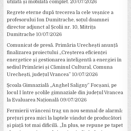
utilată și mobilată complet.
20/07/2026
Regrete eterne după trecerea la cele veșnice a
profesorului Ion Dumitrache, soțul doamnei
director adjunct al Școlii nr. 10, Mitrița
Dumitrache
10/07/2026
Comunicat de presă. Primăria Urechești anunță
finalizarea proiectului „Creșterea eficienței
energetice și gestionarea inteligentă a energiei în
sediul Primăriei și Căminul Cultural, Comuna
Urechești, județul Vrancea”
10/07/2026
Școala Gimnazială „Anghel Saligny” Focșani, pe
locul I între școlile gimnaziale din județul Vrancea
la Evaluarea Națională
09/07/2026
Fermierii vrânceni trag un nou semnal de alarmă:
prețuri prea mici la laptele vândut de producători
și piață tot mai dificilă. „În plus, se repune pe tapet