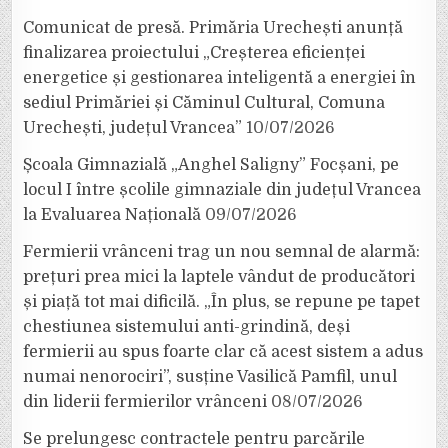
Comunicat de presă. Primăria Urechești anunță
finalizarea proiectului „Creșterea eficienței
energetice și gestionarea inteligentă a energiei în
sediul Primăriei și Căminul Cultural, Comuna
Urechești, județul Vrancea”
10/07/2026
Școala Gimnazială „Anghel Saligny” Focșani, pe
locul I între școlile gimnaziale din județul Vrancea
la Evaluarea Națională
09/07/2026
Fermierii vrânceni trag un nou semnal de alarmă:
prețuri prea mici la laptele vândut de producători
și piață tot mai dificilă. „În plus, se repune pe tapet
chestiunea sistemului anti-grindină, deși
fermierii au spus foarte clar că acest sistem a adus
numai nenorociri”, susține Vasilică Pamfil, unul
din liderii fermierilor vrânceni
08/07/2026
Se prelungesc contractele pentru parcările