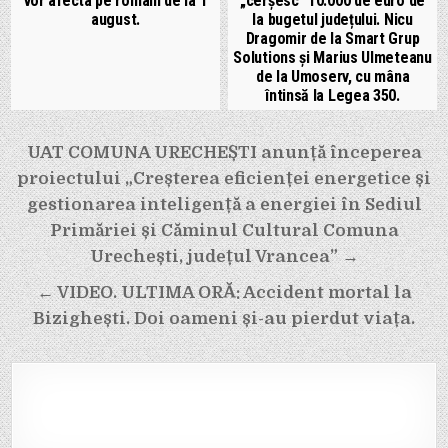
vor afecta pe români de la 1
„cerșesc” 10.000 de euro de
august.
la bugetul județului. Nicu
Dragomir de la Smart Grup
Solutions și Marius Ulmeteanu
de la Umoserv, cu mâna
întinsă la Legea 350.
Navigare
UAT COMUNA URECHEȘTI anunță începerea
în
proiectului „Creșterea eficienței energetice și
articole
gestionarea inteligență a energiei în Sediul
Primăriei și Căminul Cultural Comuna
Urechești, județul Vrancea” →
← VIDEO. ULTIMA ORĂ: Accident mortal la
Bizighești. Doi oameni și-au pierdut viața.