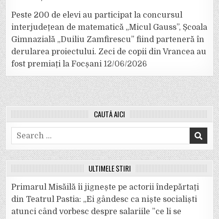
Peste 200 de elevi au participat la concursul
interjudețean de matematică „Micul Gauss”, Școala
Gimnazială „Duiliu Zamfirescu” fiind parteneră în
derularea proiectului. Zeci de copii din Vrancea au
fost premiați la Focșani
12/06/2026
CAUTĂ AICI
Search
for:
ULTIMELE ȘTIRI
Primarul Misăilă îi jignește pe actorii îndepărtați
din Teatrul Pastia: „Ei gândesc ca niște socialiști
atunci când vorbesc despre salariile ”ce li se