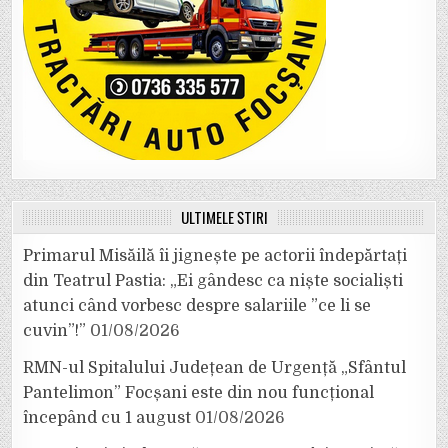
ULTIMELE ȘTIRI
Primarul Misăilă îi jignește pe actorii îndepărtați
din Teatrul Pastia: „Ei gândesc ca niște socialiști
atunci când vorbesc despre salariile ”ce li se
cuvin”!”
01/08/2026
RMN-ul Spitalului Județean de Urgență „Sfântul
Pantelimon” Focșani este din nou funcțional
începând cu 1 august
01/08/2026