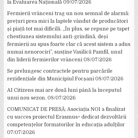
la Evaluarea Națională
09/07/2026
Fermierii vrânceni trag un nou semnal de alarmă:
prețuri prea mici la laptele vândut de producători
și piață tot mai dificilă. „În plus, se repune pe tapet
chestiunea sistemului anti-grindină, deși
fermierii au spus foarte clar că acest sistem a adus
numai nenorociri”, susține Vasilică Pamfil, unul
din liderii fermierilor vrânceni
08/07/2026
Se prelungesc contractele pentru parcările
rezidențiale din Municipiul Focșani
08/07/2026
AI Citizens mai are două luni până la începutul
unui nou sezon.
08/07/2026
COMUNICAT DE PRESĂ: Asociația NOI a finalizat
cu succes proiectul Erasmus+ dedicat dezvoltării
competențelor formatorilor în educația adulților
07/07/2026