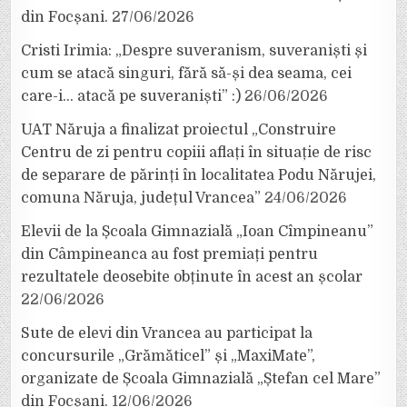
din Focșani.
27/06/2026
Cristi Irimia: „Despre suveranism, suveraniști și
cum se atacă singuri, fără să-și dea seama, cei
care-i… atacă pe suveraniști” :)
26/06/2026
UAT Năruja a finalizat proiectul „Construire
Centru de zi pentru copiii aflați în situație de risc
de separare de părinți în localitatea Podu Nărujei,
comuna Năruja, județul Vrancea”
24/06/2026
Elevii de la Școala Gimnazială „Ioan Cîmpineanu”
din Câmpineanca au fost premiați pentru
rezultatele deosebite obținute în acest an școlar
22/06/2026
Sute de elevi din Vrancea au participat la
concursurile „Grămăticel” și „MaxiMate”,
organizate de Școala Gimnazială „Ștefan cel Mare”
din Focșani.
12/06/2026