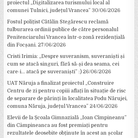
proiectul „Digitalizarea turismului local al
comunei Tulnici, județul Vrancea”
30/06/2026
Fostul polițist Cătălin Stegărescu reclamă
tulburarea ordinii publice de către personalul
Penitenciarului Vrancea într-o zonă rezidențială
din Focșani.
27/06/2026
Cristi Irimia: „Despre suveranism, suveraniști și
cum se atacă singuri, fără să-și dea seama, cei
care-i… atacă pe suveraniști” :)
26/06/2026
UAT Năruja a finalizat proiectul „Construire
Centru de zi pentru copiii aflați în situație de risc
de separare de părinți în localitatea Podu Nărujei,
comuna Năruja, județul Vrancea”
24/06/2026
Elevii de la Școala Gimnazială „Ioan Cîmpineanu”
din Câmpineanca au fost premiați pentru
rezultatele deosebite obținute în acest an școlar