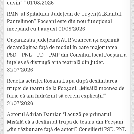
cuvin”!”
01/08/2026
RMN-ul Spitalului Județean de Urgență „Sfântul
Pantelimon” Focșani este din nou funcțional
începând cu 1 august
01/08/2026
Organizația județeană AUR Vrancea își exprimă
dezamăgirea față de modul în care majoritatea
PSD – PNL – FD – PMP din Consiliul local Focșani a
înțeles să distrugă arta teatrală din județ.
31/07/2026
Reacția actriței Roxana Lupu după desființarea
trupei de teatru de la Focșani: „Misăilă mocnea de
furie că am îndrăznit să cerem explicații!”
31/07/2026
Actorul Adrian Damian îl acuză pe primarul
Misăilă că a desființat trupa de teatru din Focșani
„din răzbunare față de actori”. Consilierii PSD, PNL