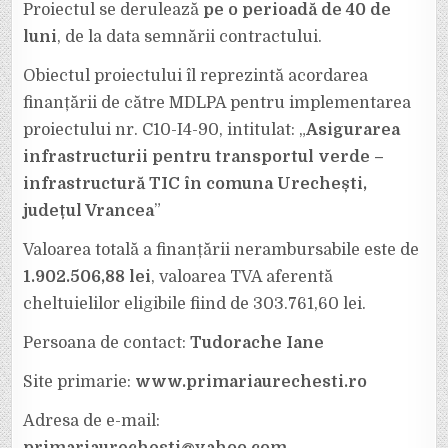
Proiectul se derulează
pe o perioadă de 40 de
luni
, de la data semnării contractului.
Obiectul proiectului îl reprezintă acordarea
finanțării de către MDLPA pentru implementarea
proiectului nr. C10-I4-90, intitulat: „
Asigurarea
infrastructurii pentru transportul verde –
infrastructură TIC în comuna Urechești,
județul Vrancea
”
Valoarea totală a finanțării nerambursabile este de
1.902.506,88 lei
, valoarea TVA aferentă
cheltuielilor eligibile fiind de 303.761,60 lei.
Persoana de contact:
Tudorache Iane
Site primarie:
www.primariaurechesti.ro
Adresa de e-mail: