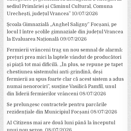
sediul Primăriei și Căminul Cultural, Comuna
Urechești, județul Vrancea”
10/07/2026
Școala Gimnazială „Anghel Saligny” Focșani, pe
locul I între școlile gimnaziale din județul Vrancea
la Evaluarea Națională
09/07/2026
Fermierii vrânceni trag un nou semnal de alarmă:
prețuri prea mici la laptele vândut de producători
și piață tot mai dificilă. „În plus, se repune pe tapet
chestiunea sistemului anti-grindină, deși
fermierii au spus foarte clar că acest sistem a adus
numai nenorociri”, susține Vasilică Pamfil, unul
din liderii fermierilor vrânceni
08/07/2026
Se prelungesc contractele pentru parcările
rezidențiale din Municipiul Focșani
08/07/2026
AI Citizens mai are două luni până la începutul
unui nou sezon.
08/07/2026