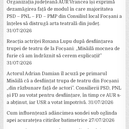
Organizația județeană AUR Vrancea își exprimă
dezamăgirea față de modul în care majoritatea
PSD – PNL – FD – PMP din Consiliul local Focșani a
înțeles să distrugă arta teatrală din județ.
31/07/2026
Reacția actriței Roxana Lupu după desființarea
trupei de teatru de la Focșani: „Misăilă mocnea de
furie că am îndrăznit să cerem explicații!”
31/07/2026
Actorul Adrian Damian îl acuză pe primarul
Misăilă că a desființat trupa de teatru din Focșani
„din răzbunare față de actori”. Consilierii PSD, PNL
și FD au votat pentru desființare, în timp ce AUR s-
a abținut, iar USR a votat împotrivă.
31/07/2026
Cum influențează adâncimea sondei sub oglinda
apei acuratețea citirilor batimetrice
27/07/2026