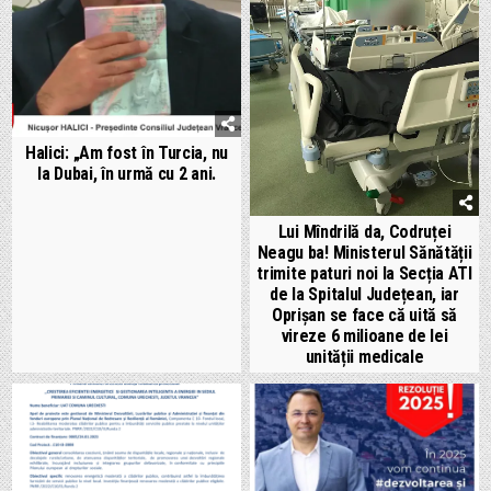
Halici: „Am fost în Turcia, nu
la Dubai, în urmă cu 2 ani.
Lui Mîndrilă da, Codruței
Neagu ba! Ministerul Sănătății
trimite paturi noi la Secția ATI
de la Spitalul Județean, iar
Oprișan se face că uită să
vireze 6 milioane de lei
unității medicale