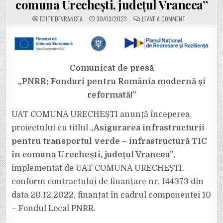
comuna Urechești, județul Vrancea”
ON
EDITIEDEVRANCEA
30/03/2023
LEAVE A COMMENT
UAT
COMUNA
URECHEȘTI
ANUNȚĂ
ÎNCEPEREA
PROIECTULUI
„ASIGURAREA
INFRASTRUCTU
Comunicat de presă
PENTRU
TRANSPORTUL
„PNRR: Fonduri pentru România modernă și
VERDE
–
reformată!”
INFRASTRUCT
TIC
ÎN
COMUNA
UAT COMUNA URECHEȘTI anunță începerea
URECHEȘTI,
JUDEȚUL
proiectului cu titlul „
Asigurarea infrastructurii
VRANCEA”
pentru transportul verde – infrastructură TIC
în comuna Urechești, județul Vrancea”
,
implementat de UAT COMUNA URECHEȘTI,
conform contractului de finanțare nr. 144373 din
data 20.12.2022, finanțat în cadrul componentei 10
– Fondul Local PNRR.