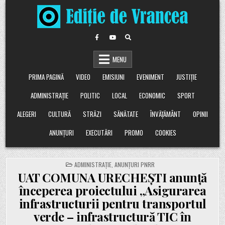
Skip
to
content
MENU
PRIMA PAGINĂ
VIDEO
EMISIUNI
EVENIMENT
JUSTIȚIE
ADMINISTRAȚIE
POLITIC
LOCAL
ECONOMIC
SPORT
ALEGERI
CULTURĂ
STRĂZI
SĂNĂTATE
ÎNVĂȚĂMÂNT
OPINII
ANUNȚURI
EXECUTĂRI
PROMO
COOKIES
POSTED
ADMINISTRAȚIE
,
ANUNȚURI PNRR
IN
UAT COMUNA URECHEȘTI anunță
începerea proiectului „Asigurarea
infrastructurii pentru transportul
verde – infrastructură TIC în