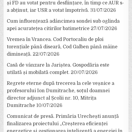
și FD au votat pentru desființare, în timp ce AUR s-
a abținut, iar USR a votat împotrivă.
31/07/2026
Cum influențează adâncimea sondei sub oglinda
apei acuratețea citirilor batimetrice
27/07/2026
Vremea în Vrancea. Cod Portocaliu de ploi
torențiale până diseară, Cod Galben până mâine
dimineață.
22/07/2026
Casă de vânzare la Jariștea. Gospodăria este
utilată și mobilată complet.
20/07/2026
Regrete eterne după trecerea la cele veșnice a
profesorului Ion Dumitrache, soțul doamnei
director adjunct al Școlii nr. 10, Mitrița
Dumitrache
10/07/2026
Comunicat de presă. Primăria Urechești anunță
finalizarea proiectului „Creșterea eficienței
energetice și gestionarea inteligentă a energiei în