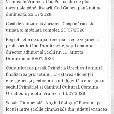
Vremea în Vrancea. Cod Portocaliu de ploi
torențiale până diseară, Cod Galben până mâine
dimineață.
22/07/2026
Casă de vânzare la Jariștea. Gospodăria este
utilată și mobilată complet.
20/07/2026
Regrete eterne după trecerea la cele veșnice a
profesorului Ion Dumitrache, soțul doamnei
director adjunct al Școlii nr. 10, Mitrița
Dumitrache
10/07/2026
Comunicat de presă. Primăria Urechești anunță
finalizarea proiectului „Creșterea eficienței
energetice și gestionarea inteligentă a energiei în
sediul Primăriei și Căminul Cultural, Comuna
Urechești, județul Vrancea”
10/07/2026
Școala Gimnazială „Anghel Saligny” Focșani, pe
locul I între școlile gimnaziale din județul Vrancea