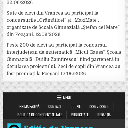
22/06/2026
Sute de elevi din Vrancea au participat la
concursurile „Grămăticel” și „MaxiMate”,
organizate de Școala Gimnazială „Ștefan cel Mare”
din Focșani.
12/06/2026
Peste 200 de elevi au participat la concursul
interjudețean de matematică „Micul Gauss”, Școala
Gimnazială „Duiliu Zamfirescu” fiind parteneră în
derularea proiectului. Zeci de copii din Vrancea au
fost premiați la Focșani
12/06/2026
MENU
PRIMA PAGINĂ
CONTACT
COOKIE
ISSN / ISSN-L
POLITICĂ DE CONFIDENȚIALITATE
PUBLICITATE
REDACȚIA