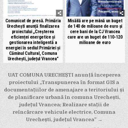
Comunicat de presă. Primăria
Misăilă are pe mână un buget
Urechești anunță finalizarea
de 140 de milioane de euro și
proiectului „Creșterea
cere bani de la CJ Vrancea
eficienței energetice și
care are un buget de 110-120
gestionarea inteligentă a
milioane de euro
energiei în sediul Primăriei și
Căminul Cultural, Comuna
Urechești, județul Vrancea”
Navigare
UAT COMUNA URECHEȘTI anunță începerea
în
proiectului „Transpunerea în format GIS a
articole
documentațiilor de amenajare a teritoriului și
de planificare urbană în comuna Urechești,
județul Vrancea; Realizare stații de
reîncărcare vehicule electrice, Comuna
Urechești, județul Vrancea” →