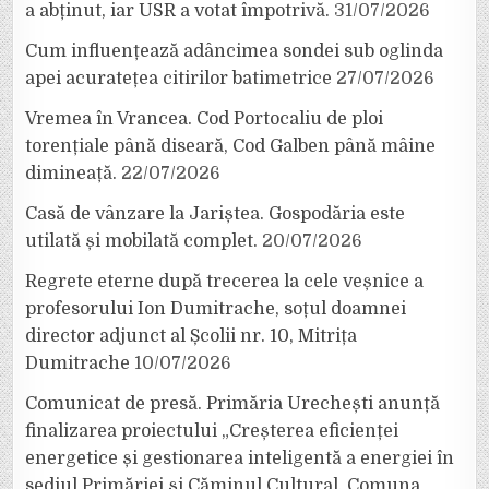
a abținut, iar USR a votat împotrivă.
31/07/2026
Cum influențează adâncimea sondei sub oglinda
apei acuratețea citirilor batimetrice
27/07/2026
Vremea în Vrancea. Cod Portocaliu de ploi
torențiale până diseară, Cod Galben până mâine
dimineață.
22/07/2026
Casă de vânzare la Jariștea. Gospodăria este
utilată și mobilată complet.
20/07/2026
Regrete eterne după trecerea la cele veșnice a
profesorului Ion Dumitrache, soțul doamnei
director adjunct al Școlii nr. 10, Mitrița
Dumitrache
10/07/2026
Comunicat de presă. Primăria Urechești anunță
finalizarea proiectului „Creșterea eficienței
energetice și gestionarea inteligentă a energiei în
sediul Primăriei și Căminul Cultural, Comuna