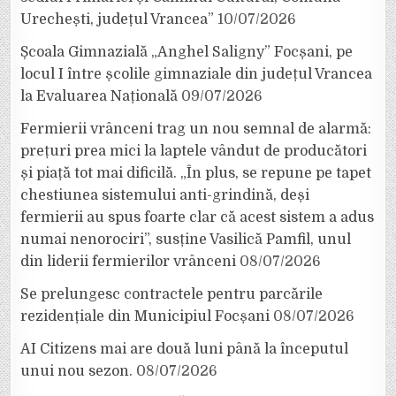
Urechești, județul Vrancea”
10/07/2026
Școala Gimnazială „Anghel Saligny” Focșani, pe
locul I între școlile gimnaziale din județul Vrancea
la Evaluarea Națională
09/07/2026
Fermierii vrânceni trag un nou semnal de alarmă:
prețuri prea mici la laptele vândut de producători
și piață tot mai dificilă. „În plus, se repune pe tapet
chestiunea sistemului anti-grindină, deși
fermierii au spus foarte clar că acest sistem a adus
numai nenorociri”, susține Vasilică Pamfil, unul
din liderii fermierilor vrânceni
08/07/2026
Se prelungesc contractele pentru parcările
rezidențiale din Municipiul Focșani
08/07/2026
AI Citizens mai are două luni până la începutul
unui nou sezon.
08/07/2026