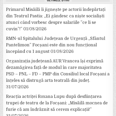
Primarul Misăilă îi jignește pe actorii îndepărtați
din Teatrul Pastia: „Ei gândesc ca niște socialiști
atunci când vorbesc despre salariile ”ce li se
cuvin”!”
01/08/2026
RMN-ul Spitalului Județean de Urgență „Sfântul
Pantelimon” Focșani este din nou funcțional
începând cu 1 august
01/08/2026
Organizația județeană AUR Vrancea își exprimă
dezamăgirea față de modul în care majoritatea
PSD – PNL – FD – PMP din Consiliul local Focșani a
înțeles să distrugă arta teatrală din județ.
31/07/2026
Reacția actriței Roxana Lupu după desființarea
trupei de teatru de la Focșani: „Misăilă mocnea de
furie că am îndrăznit să cerem explicații!”
31/07/2026