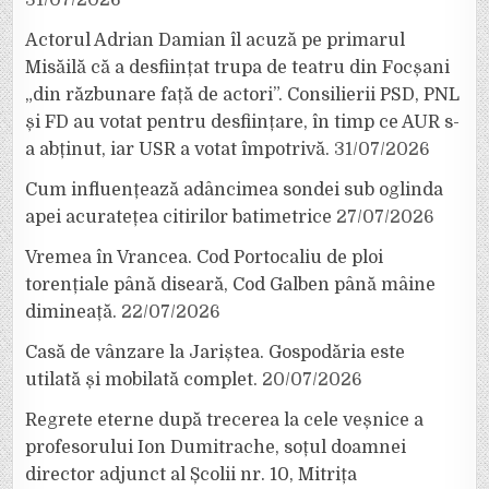
Actorul Adrian Damian îl acuză pe primarul
Misăilă că a desființat trupa de teatru din Focșani
„din răzbunare față de actori”. Consilierii PSD, PNL
și FD au votat pentru desființare, în timp ce AUR s-
a abținut, iar USR a votat împotrivă.
31/07/2026
Cum influențează adâncimea sondei sub oglinda
apei acuratețea citirilor batimetrice
27/07/2026
Vremea în Vrancea. Cod Portocaliu de ploi
torențiale până diseară, Cod Galben până mâine
dimineață.
22/07/2026
Casă de vânzare la Jariștea. Gospodăria este
utilată și mobilată complet.
20/07/2026
Regrete eterne după trecerea la cele veșnice a
profesorului Ion Dumitrache, soțul doamnei
director adjunct al Școlii nr. 10, Mitrița