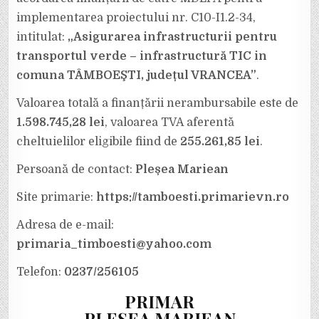
implementarea proiectului nr. C10-I1.2-34,
intitulat:
„Asigurarea infrastructurii pentru
transportul verde – infrastructură TIC in
comuna TÂMBOEŞTI, județul VRANCEA”
.
Valoarea totală a finanțării nerambursabile este de
1.598.745,28 lei
, valoarea TVA aferentă
cheltuielilor eligibile fiind de
255.261,85 lei
.
Persoană de contact:
Pleșea Mariean
Site primarie:
https://tamboesti.primarievn.ro
Adresa de e-mail:
primaria_timboesti@yahoo.com
Telefon:
0237/256105
PRIMAR
PLEȘEA MARIEAN