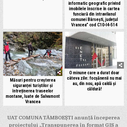
informatic geografic privind
imobilele înscrise în cartea
funciară din intravilanul
comunei Bârsești, județul
Vrancea” cod C10-I4-514
O minune care a durat doar
câteva zile: focșănenii nu mai
Măsuri pentru creșterea
au, din nou, apă caldă și
siguranței turiștilor și
căldură!
întreținerea traseelor
montane, luate de Salvamont
Vrancea
Navigare
UAT COMUNA TÂMBOEȘTI anunță începerea
în
proiectului „Transpunerea în format GIS a