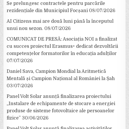
Se prelungesc contractele pentru parcările
rezidențiale din Municipiul Focșani
08/07/2026
AI Citizens mai are două luni până la începutul
unui nou sezon.
08/07/2026
COMUNICAT DE PRESĂ: Asociația NOI a finalizat
cu succes proiectul Erasmus+ dedicat dezvoltării
competențelor formatorilor în educația adulților
07/07/2026
Daniel Sava, Campion Mondial la Aritmetică
Mentală și Campion Național al României la Șah
03/07/2026
Panel Volt Solar anunță finalizarea proiectului
„Instalare de echipamente de stocare a energiei
produse de sisteme fotovoltaice ale persoanelor
fizice”
30/06/2026
Panel Volt Solar anunță finalizarea activităților