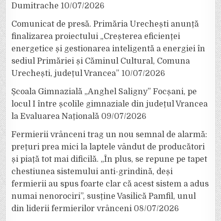
Dumitrache
10/07/2026
Comunicat de presă. Primăria Urechești anunță
finalizarea proiectului „Creșterea eficienței
energetice și gestionarea inteligentă a energiei în
sediul Primăriei și Căminul Cultural, Comuna
Urechești, județul Vrancea”
10/07/2026
Școala Gimnazială „Anghel Saligny” Focșani, pe
locul I între școlile gimnaziale din județul Vrancea
la Evaluarea Națională
09/07/2026
Fermierii vrânceni trag un nou semnal de alarmă:
prețuri prea mici la laptele vândut de producători
și piață tot mai dificilă. „În plus, se repune pe tapet
chestiunea sistemului anti-grindină, deși
fermierii au spus foarte clar că acest sistem a adus
numai nenorociri”, susține Vasilică Pamfil, unul
din liderii fermierilor vrânceni
08/07/2026