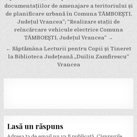
articole
documentațiilor de amenajare a teritoriului și
de planificare urbană în Comuna TÂMBOEŞTI,
Județul Vrancea”; “Realizare stații de
reîncărcare vehicule electrice Comuna
TÂMBOEŞTI, Județul Vrancea” →
← Săptămâna Lecturii pentru Copii și Tineret
la Biblioteca Județeană „Duiliu Zamfirescu”
Vrancea
Lasă un răspuns
Adresa ta de email nu va fi publicată.
Câmpurile