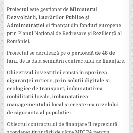
Proiectul este gestionat de
Ministerul
Dezvoltării, Lucrărilor Publice și
Administrației
și finanțat din fonduri europene
prin Planul Național de Redresare și Reziliență al
României.
Proiectul se derulează pe
o perioadă de 48 de
luni
, de la data semnării contractului de finanțare.
Obiectivul investiției
constă în
sporirea
siguranței rutiere, prin solutii digitale si
ecologice de transport, imbunatatirea
mobilitatii locale, imbunatatirea
managementului local și cresterea nivelului
de siguranta al populatiei
.
Obiectul contractului de finanțare îl reprezintă
acordarea finanțării de către MDLPA pentru