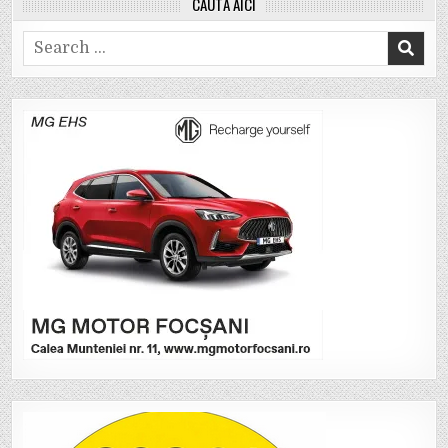
CAUTĂ AICI
Search
for: