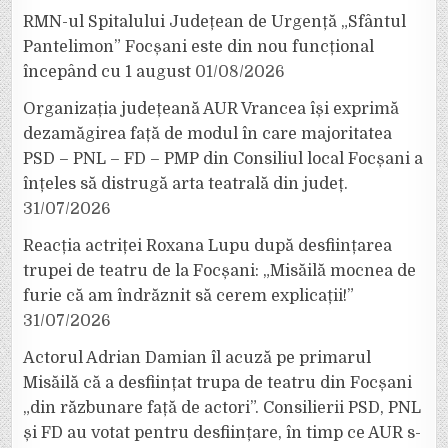
RMN-ul Spitalului Județean de Urgență „Sfântul
Pantelimon” Focșani este din nou funcțional
începând cu 1 august
01/08/2026
Organizația județeană AUR Vrancea își exprimă
dezamăgirea față de modul în care majoritatea
PSD – PNL – FD – PMP din Consiliul local Focșani a
înțeles să distrugă arta teatrală din județ.
31/07/2026
Reacția actriței Roxana Lupu după desființarea
trupei de teatru de la Focșani: „Misăilă mocnea de
furie că am îndrăznit să cerem explicații!”
31/07/2026
Actorul Adrian Damian îl acuză pe primarul
Misăilă că a desființat trupa de teatru din Focșani
„din răzbunare față de actori”. Consilierii PSD, PNL
și FD au votat pentru desființare, în timp ce AUR s-