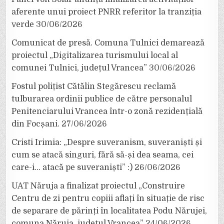
aferente unui proiect PNRR referitor la tranziția
verde
30/06/2026
Comunicat de presă. Comuna Tulnici demarează
proiectul „Digitalizarea turismului local al
comunei Tulnici, județul Vrancea”
30/06/2026
Fostul polițist Cătălin Stegărescu reclamă
tulburarea ordinii publice de către personalul
Penitenciarului Vrancea într-o zonă rezidențială
din Focșani.
27/06/2026
Cristi Irimia: „Despre suveranism, suveraniști și
cum se atacă singuri, fără să-și dea seama, cei
care-i… atacă pe suveraniști” :)
26/06/2026
UAT Năruja a finalizat proiectul „Construire
Centru de zi pentru copiii aflați în situație de risc
de separare de părinți în localitatea Podu Nărujei,
comuna Năruja, județul Vrancea”
24/06/2026