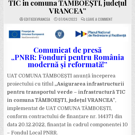
TIC in comuna TÂMBOEŞTI, județul
VRANCEA”
ON
EDITIEDEVRANCEA
07/04/2023
LEAVE A COMMENT
UAT
COMUNA
TÂMBOEȘTI
ANUNȚĂ
ÎNCEPEREA
PROIECTULUI
CU
Comunicat de presă
TITLUL
„ASIGURAREA
„PNRR: Fonduri pentru România
INFRASTRUCTU
PENTRU
modernă și reformată!”
TRANSPORTUL
VERDE
–
INFRASTRUCT
UAT COMUNA TÂMBOEȘTI anunță începerea
TIC
IN
COMUNA
proiectului cu titlul
„Asigurarea infrastructurii
TÂMBOEŞTI,
JUDEȚUL
pentru transportul verde – infrastructură TIC
VRANCEA”
in comuna TÂMBOEŞTI, județul VRANCEA”
,
implementat de UAT COMUNA TÂMBOEȘTI,
conform contractului de finanțare nr. 144371 din
data 20.12.2022, finanțat în cadrul componentei 10
– Fondul Local PNRR.