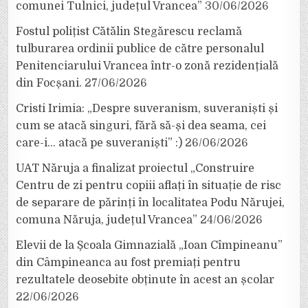
comunei Tulnici, județul Vrancea”
30/06/2026
Fostul polițist Cătălin Stegărescu reclamă
tulburarea ordinii publice de către personalul
Penitenciarului Vrancea într-o zonă rezidențială
din Focșani.
27/06/2026
Cristi Irimia: „Despre suveranism, suveraniști și
cum se atacă singuri, fără să-și dea seama, cei
care-i… atacă pe suveraniști” :)
26/06/2026
UAT Năruja a finalizat proiectul „Construire
Centru de zi pentru copiii aflați în situație de risc
de separare de părinți în localitatea Podu Nărujei,
comuna Năruja, județul Vrancea”
24/06/2026
Elevii de la Școala Gimnazială „Ioan Cîmpineanu”
din Câmpineanca au fost premiați pentru
rezultatele deosebite obținute în acest an școlar
22/06/2026