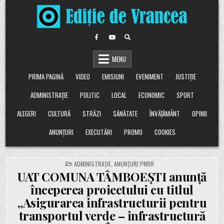
Skip
to
content
MENU
PRIMA PAGINĂ
VIDEO
EMISIUNI
EVENIMENT
JUSTIȚIE
ADMINISTRAȚIE
POLITIC
LOCAL
ECONOMIC
SPORT
ALEGERI
CULTURĂ
STRĂZI
SĂNĂTATE
ÎNVĂȚĂMÂNT
OPINII
ANUNȚURI
EXECUTĂRI
PROMO
COOKIES
POSTED
ADMINISTRAȚIE
,
ANUNȚURI PNRR
IN
UAT COMUNA TÂMBOEȘTI anunță
începerea proiectului cu titlul
„Asigurarea infrastructurii pentru
transportul verde – infrastructură