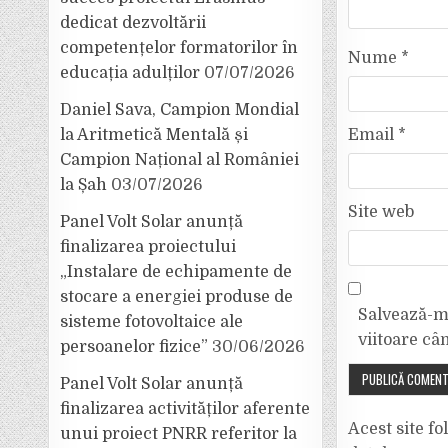
dedicat dezvoltării
competențelor formatorilor în
Nume
*
educația adulților
07/07/2026
Daniel Sava, Campion Mondial
la Aritmetică Mentală și
Email
*
Campion Național al României
la Șah
03/07/2026
Site web
Panel Volt Solar anunță
finalizarea proiectului
„Instalare de echipamente de
stocare a energiei produse de
Salvează-mi
sisteme fotovoltaice ale
viitoare câ
persoanelor fizice”
30/06/2026
Panel Volt Solar anunță
finalizarea activităților aferente
Acest site f
unui proiect PNRR referitor la