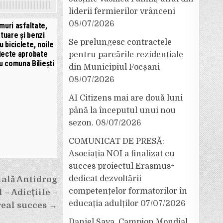
liderii fermierilor vrânceni
08/07/2026
muri asfaltate,
otuare și benzi
Se prelungesc contractele
u biciclete, noile
iecte aprobate
pentru parcările rezidențiale
u comuna Biliești
din Municipiul Focșani
08/07/2026
AI Citizens mai are două luni
până la începutul unui nou
sezon.
08/07/2026
COMUNICAT DE PRESĂ:
Asociația NOI a finalizat cu
succes proiectul Erasmus+
dedicat dezvoltării
nală Antidrog
competențelor formatorilor în
 – Adicțiile –
educația adulților
07/07/2026
 real succes →
Daniel Sava, Campion Mondial