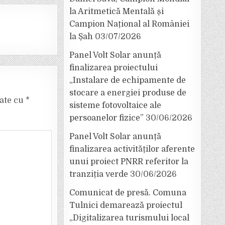
la Aritmetică Mentală și
Campion Național al României
la Șah
03/07/2026
Panel Volt Solar anunță
finalizarea proiectului
„Instalare de echipamente de
stocare a energiei produse de
cate cu
*
sisteme fotovoltaice ale
persoanelor fizice”
30/06/2026
Panel Volt Solar anunță
finalizarea activităților aferente
unui proiect PNRR referitor la
tranziția verde
30/06/2026
Comunicat de presă. Comuna
Tulnici demarează proiectul
„Digitalizarea turismului local