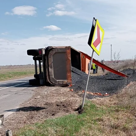
S-
A
RĂSTURNAT
ÎN
ZONĂ.