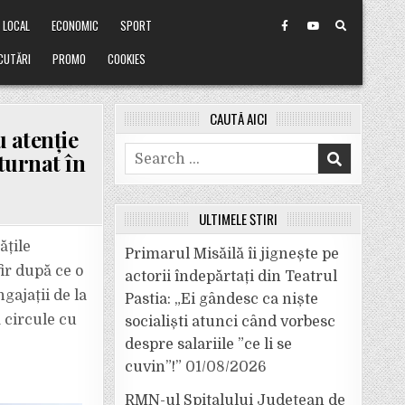
LOCAL
ECONOMIC
SPORT
CUTĂRI
PROMO
COOKIES
CAUTĂ AICI
u atenție
Search
turnat în
for:
ULTIMELE ȘTIRI
ățile
Primarul Misăilă îi jignește pe
ir după ce o
actorii îndepărtați din Teatrul
gajații de la
Pastia: „Ei gândesc ca niște
 circule cu
socialiști atunci când vorbesc
despre salariile ”ce li se
cuvin”!”
01/08/2026
RMN-ul Spitalului Județean de