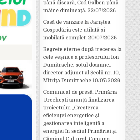
până diseară, Cod Galben până
mâine dimineață.
22/07/2026
Casă de vânzare la Jariștea.
Gospodăria este utilată și
mobilată complet.
20/07/2026
Regrete eterne după trecerea la
cele veșnice a profesorului Ion
Dumitrache, soțul doamnei
director adjunct al Școlii nr. 10,
Mitrița Dumitrache
10/07/2026
Comunicat de presă. Primăria
Urechești anunță finalizarea
proiectului „Creșterea
eficienței energetice și
gestionarea inteligentă a
energiei în sediul Primăriei și
Căminul Cultural, Comuna