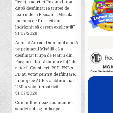
Reacția actriței Roxana Lupu
după desființarea trupei de
teatru de la Focșani: „Misăilă
mocnea de furie că am
îndrăznit să cerem explicații!”
31/07/2026
Actorul Adrian Damian îl acuză
pe primarul Misăilă că a
desființat trupa de teatru din
Focșani „din răzbunare față de
actori”. Consilierii PSD, PNL și
FD au votat pentru desființare,
în timp ce AUR s-a abținut, iar
USR a votat împotrivă.
31/07/2026
Cum influențează adâncimea
sondei sub oglinda apei