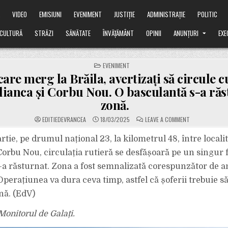
Ă
VIDEO
EMISIUNI
EVENIMENT
JUSTIȚIE
ADMINISTRAȚIE
POLITIC
CULTURĂ
STRĂZI
SĂNĂTATE
ÎNVĂȚĂMÂNT
OPINII
ANUNȚURI
EXE
POSTED
EVENIMENT
IN
care merg la Brăila, avertizați să circule c
lianca și Corbu Nou. O basculantă s-a răs
zonă.
ON
EDITIEDEVRANCEA
18/03/2025
LEAVE A COMMENT
ȘOFERII
CARE
MERG
rtie, pe drumul național 23, la kilometrul 48, între localit
LA
BRĂILA,
Corbu Nou, circulația rutieră se desfășoară pe un singur f
AVERTIZAȚI
SĂ
-a răsturnat. Zona a fost semnalizată corespunzător de an
CIRCULE
CU
Operațiunea va dura ceva timp, astfel că șoferii trebuie să
ATENȚIE
ÎNTRE
GULIANCA
nă. (EdV)
ȘI
CORBU
NOU.
Monitorul de Galați.
O
BASCULANTĂ