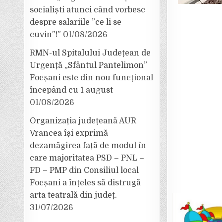
socialiști atunci când vorbesc
despre salariile ”ce li se
cuvin”!”
01/08/2026
RMN-ul Spitalului Județean de
Urgență „Sfântul Pantelimon”
Focșani este din nou funcțional
începând cu 1 august
01/08/2026
Organizația județeană AUR
Vrancea își exprimă
dezamăgirea față de modul în
care majoritatea PSD – PNL –
FD – PMP din Consiliul local
Focșani a înțeles să distrugă
arta teatrală din județ.
31/07/2026