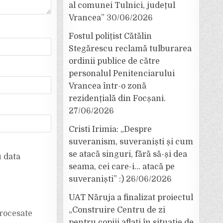
al comunei Tulnici, județul
Vrancea”
30/06/2026
Fostul polițist Cătălin
Stegărescu reclamă tulburarea
ordinii publice de către
personalul Penitenciarului
Vrancea într-o zonă
rezidențială din Focșani.
27/06/2026
Cristi Irimia: „Despre
suveranism, suveraniști și cum
se atacă singuri, fără să-și dea
u data
seama, cei care-i… atacă pe
suveraniști” :)
26/06/2026
UAT Năruja a finalizat proiectul
„Construire Centru de zi
rocesate
pentru copiii aflați în situație de