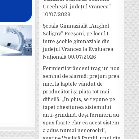
Urechești, județul Vrancea”
10/07/2026
Școala Gimnazială „Anghel
Saligny” Focșani, pe locul I
între școlile gimnaziale din
județul Vrancea la Evaluarea
Națională
09/07/2026
Fermierii vrânceni trag un nou
semnal de alarmă: prețuri prea
mici la laptele vândut de
producători și piață tot mai
dificilă. „În plus, se repune pe
tapet chestiunea sistemului
anti-grindină, deși fermierii au
spus foarte clar că acest sistem
a adus numai nenorociri”,
susține Vasilică Pamfil, unul din