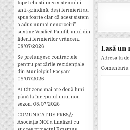
tapet chestiunea sistemului
anti-grindină, deși fermierii au
spus foarte clar că acest sistem
a adus numai nenorociri”,
susține Vasilică Pamfil, unul din
liderii fermierilor vrânceni
Lasă un 
08/07/2026
Se prelungesc contractele
Adresa ta de 
pentru parcările rezidențiale
Comentariu
din Municipiul Focșani
08/07/2026
AI Citizens mai are două luni
până la începutul unui nou
sezon.
08/07/2026
COMUNICAT DE PRESĂ:
Asociația NOI a finalizat cu
succes proiectul Erasmus+