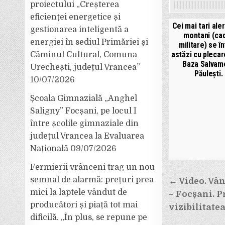
proiectului „Creșterea
eficienței energetice și
Cei mai tari ale
gestionarea inteligentă a
montani (ca
energiei în sediul Primăriei și
militare) se î
astăzi cu plecar
Căminul Cultural, Comuna
Baza Salvam
Urechești, județul Vrancea”
Păulești.
10/07/2026
Școala Gimnazială „Anghel
Saligny” Focșani, pe locul I
între școlile gimnaziale din
județul Vrancea la Evaluarea
Națională
09/07/2026
Fermierii vrânceni trag un nou
Navigar
semnal de alarmă: prețuri prea
← Video. Vân
în
mici la laptele vândut de
– Focșani. P
articole
producători și piață tot mai
vizibilitatea
dificilă. „În plus, se repune pe