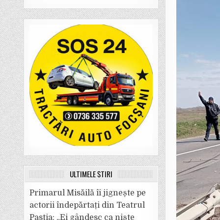
ULTIMELE ȘTIRI
Primarul Misăilă îi jignește pe
actorii îndepărtați din Teatrul
Pastia: „Ei gândesc ca niște