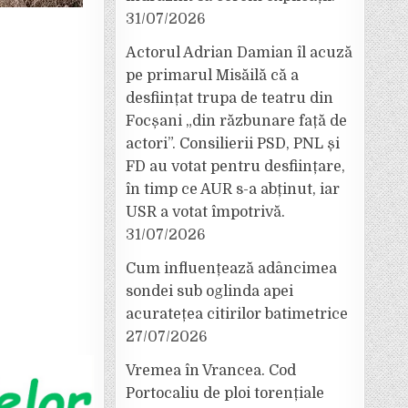
31/07/2026
Actorul Adrian Damian îl acuză
pe primarul Misăilă că a
desființat trupa de teatru din
Focșani „din răzbunare față de
actori”. Consilierii PSD, PNL și
FD au votat pentru desființare,
în timp ce AUR s-a abținut, iar
USR a votat împotrivă.
31/07/2026
Cum influențează adâncimea
sondei sub oglinda apei
acuratețea citirilor batimetrice
27/07/2026
Vremea în Vrancea. Cod
Portocaliu de ploi torențiale