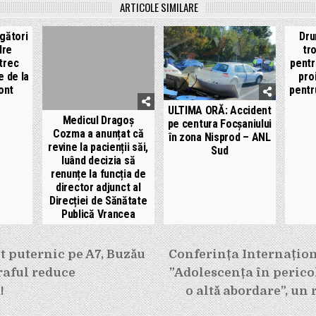
ARTICOLE SIMILARE
rgători
Dru
dre
tr
ntrec
pentr
e de la
pro
ont
pentr
ULTIMA ORĂ: Accident
Medicul Dragoș
pe centura Focșaniului
Cozma a anunțat că
în zona Nisprod – ANL
revine la pacienții săi,
Sud
luând decizia să
renunțe la funcția de
director adjunct al
Direcției de Sănătate
Publică Vrancea
e
t puternic pe A7, Buzău
Conferința Internațio
raful reduce
”Adolescența în pericol
!
o altă abordare”, un