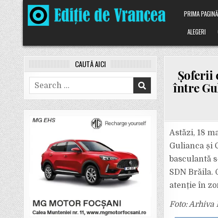
Skip
PRIMA PAGIN
to
content
ALEGERI
CAUTĂ AICI
Șoferii 
Search
între Gu
for:
Astăzi, 18 ma
Gulianca și 
basculantă s
SDN Brăila. 
atenție în zo
Foto: Arhiva 