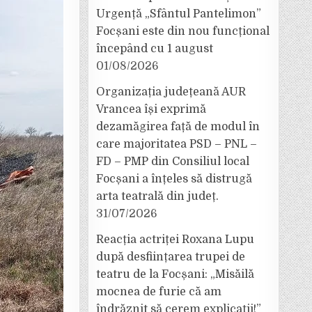
Urgență „Sfântul Pantelimon”
Focșani este din nou funcțional
începând cu 1 august
01/08/2026
Organizația județeană AUR
Vrancea își exprimă
dezamăgirea față de modul în
care majoritatea PSD – PNL –
FD – PMP din Consiliul local
Focșani a înțeles să distrugă
arta teatrală din județ.
31/07/2026
Reacția actriței Roxana Lupu
după desființarea trupei de
teatru de la Focșani: „Misăilă
mocnea de furie că am
îndrăznit să cerem explicații!”