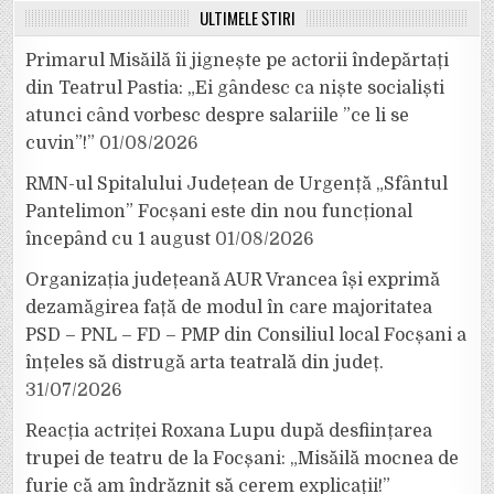
ULTIMELE ȘTIRI
Primarul Misăilă îi jignește pe actorii îndepărtați
din Teatrul Pastia: „Ei gândesc ca niște socialiști
atunci când vorbesc despre salariile ”ce li se
cuvin”!”
01/08/2026
RMN-ul Spitalului Județean de Urgență „Sfântul
Pantelimon” Focșani este din nou funcțional
începând cu 1 august
01/08/2026
Organizația județeană AUR Vrancea își exprimă
dezamăgirea față de modul în care majoritatea
PSD – PNL – FD – PMP din Consiliul local Focșani a
înțeles să distrugă arta teatrală din județ.
31/07/2026
Reacția actriței Roxana Lupu după desființarea
trupei de teatru de la Focșani: „Misăilă mocnea de
furie că am îndrăznit să cerem explicații!”