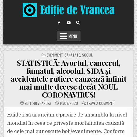
Skip
to
content
MENU
POSTED
EVENIMENT
,
SĂNĂTATE
,
SOCIAL
IN
STATISTICĂ: Avortul, cancerul,
fumatul, alcoolul, SIDA și
accidentele rutiere cauzează infinit
mai multe decese decât NOUL
CORONAVIRUS!
ON
EDITIEDEVRANCEA
14/03/2020
LEAVE A COMMENT
STATISTICĂ:
AVORTUL,
CANCERUL,
Haideți să aruncăm o privire de ansamblu la nivel
FUMATUL,
ALCOOLUL,
mondial în ceea ce privește mortalitatea cauzată
SIDA
ȘI
de cele mai cunoscute boli/evenimente. Conform
ACCIDENTELE
RUTIERE