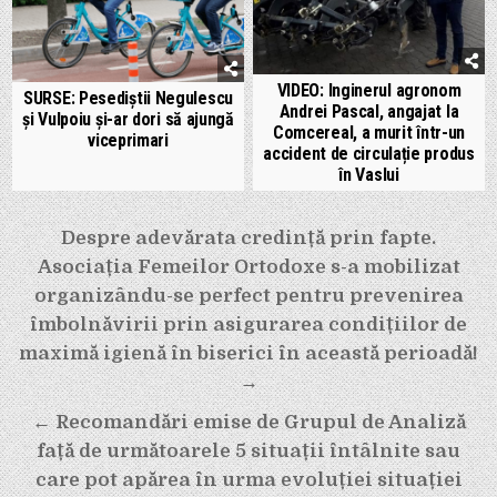
VIDEO: Inginerul agronom
SURSE: Pesediștii Negulescu
Andrei Pascal, angajat la
și Vulpoiu și-ar dori să ajungă
Comcereal, a murit într-un
viceprimari
accident de circulație produs
în Vaslui
Navigare
Despre adevărata credință prin fapte.
în
Asociația Femeilor Ortodoxe s-a mobilizat
articole
organizându-se perfect pentru prevenirea
îmbolnăvirii prin asigurarea condițiilor de
maximă igienă în biserici în această perioadă!
→
← Recomandări emise de Grupul de Analiză
față de următoarele 5 situații întâlnite sau
care pot apărea în urma evoluției situației