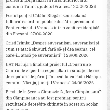
proiectul „Digitalizarea turismului local al
comunei Tulnici, județul Vrancea”
30/06/2026
Fostul polițist Cătălin Stegărescu reclamă
tulburarea ordinii publice de către personalul
Penitenciarului Vrancea într-o zonă rezidențială
din Focșani.
27/06/2026
Cristi Irimia: „Despre suveranism, suveraniști și
cum se atacă singuri, fără să-și dea seama, cei
care-i… atacă pe suveraniști” :)
26/06/2026
UAT Năruja a finalizat proiectul „Construire
Centru de zi pentru copiii aflați în situație de risc
de separare de părinți în localitatea Podu Nărujei,
comuna Năruja, județul Vrancea”
24/06/2026
Elevii de la Școala Gimnazială „Ioan Cîmpineanu”
din Câmpineanca au fost premiați pentru
rezultatele deosebite obținute în acest an școlar