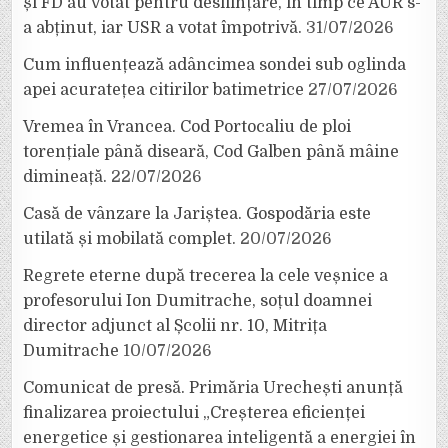
și FD au votat pentru desființare, în timp ce AUR s-
a abținut, iar USR a votat împotrivă.
31/07/2026
Cum influențează adâncimea sondei sub oglinda
apei acuratețea citirilor batimetrice
27/07/2026
Vremea în Vrancea. Cod Portocaliu de ploi
torențiale până diseară, Cod Galben până mâine
dimineață.
22/07/2026
Casă de vânzare la Jariștea. Gospodăria este
utilată și mobilată complet.
20/07/2026
Regrete eterne după trecerea la cele veșnice a
profesorului Ion Dumitrache, soțul doamnei
director adjunct al Școlii nr. 10, Mitrița
Dumitrache
10/07/2026
Comunicat de presă. Primăria Urechești anunță
finalizarea proiectului „Creșterea eficienței
energetice și gestionarea inteligentă a energiei în