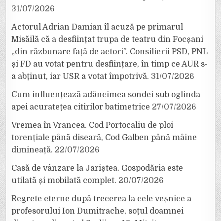
31/07/2026
Actorul Adrian Damian îl acuză pe primarul
Misăilă că a desființat trupa de teatru din Focșani
„din răzbunare față de actori”. Consilierii PSD, PNL
și FD au votat pentru desființare, în timp ce AUR s-
a abținut, iar USR a votat împotrivă.
31/07/2026
Cum influențează adâncimea sondei sub oglinda
apei acuratețea citirilor batimetrice
27/07/2026
Vremea în Vrancea. Cod Portocaliu de ploi
torențiale până diseară, Cod Galben până mâine
dimineață.
22/07/2026
Casă de vânzare la Jariștea. Gospodăria este
utilată și mobilată complet.
20/07/2026
Regrete eterne după trecerea la cele veșnice a
profesorului Ion Dumitrache, soțul doamnei