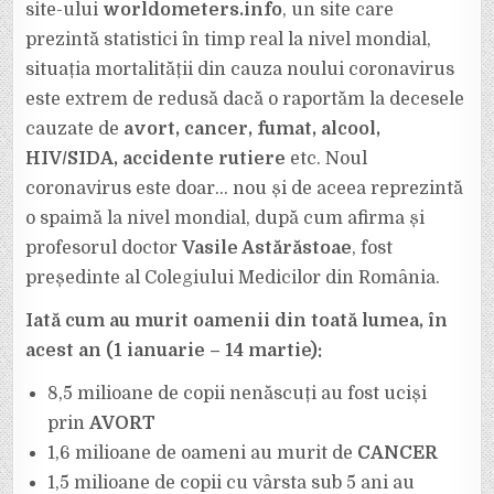
site-ului
worldometers.info
, un site care
CAUZEAZĂ
INFINIT
MAI
prezintă statistici în timp real la nivel mondial,
MULTE
DECESE
situația mortalității din cauza noului coronavirus
DECÂT
NOUL
este extrem de redusă dacă o raportăm la decesele
CORONAVIRUS!
cauzate de
avort, cancer, fumat, alcool,
HIV/SIDA, accidente rutiere
etc. Noul
coronavirus este doar… nou și de aceea reprezintă
o spaimă la nivel mondial, după cum afirma și
profesorul doctor
Vasile Astărăstoae
, fost
președinte al Colegiului Medicilor din România.
Iată cum au murit oamenii din toată lumea, în
acest an (1 ianuarie – 14 martie):
8,5 milioane de copii nenăscuți au fost uciși
prin
AVORT
1,6 milioane de oameni au murit de
CANCER
1,5 milioane de copii cu vârsta sub 5 ani au