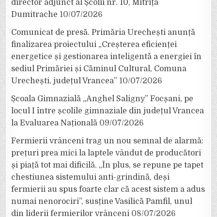
director adjunct al Școlii nr. 10, Mitrița
Dumitrache
10/07/2026
Comunicat de presă. Primăria Urechești anunță
finalizarea proiectului „Creșterea eficienței
energetice și gestionarea inteligentă a energiei în
sediul Primăriei și Căminul Cultural, Comuna
Urechești, județul Vrancea”
10/07/2026
Școala Gimnazială „Anghel Saligny” Focșani, pe
locul I între școlile gimnaziale din județul Vrancea
la Evaluarea Națională
09/07/2026
Fermierii vrânceni trag un nou semnal de alarmă:
prețuri prea mici la laptele vândut de producători
și piață tot mai dificilă. „În plus, se repune pe tapet
chestiunea sistemului anti-grindină, deși
fermierii au spus foarte clar că acest sistem a adus
numai nenorociri”, susține Vasilică Pamfil, unul
din liderii fermierilor vrânceni
08/07/2026