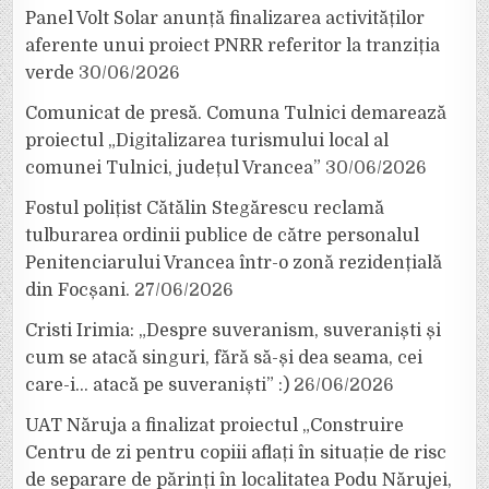
Panel Volt Solar anunță finalizarea activităților
aferente unui proiect PNRR referitor la tranziția
verde
30/06/2026
Comunicat de presă. Comuna Tulnici demarează
proiectul „Digitalizarea turismului local al
comunei Tulnici, județul Vrancea”
30/06/2026
Fostul polițist Cătălin Stegărescu reclamă
tulburarea ordinii publice de către personalul
Penitenciarului Vrancea într-o zonă rezidențială
din Focșani.
27/06/2026
Cristi Irimia: „Despre suveranism, suveraniști și
cum se atacă singuri, fără să-și dea seama, cei
care-i… atacă pe suveraniști” :)
26/06/2026
UAT Năruja a finalizat proiectul „Construire
Centru de zi pentru copiii aflați în situație de risc
de separare de părinți în localitatea Podu Nărujei,