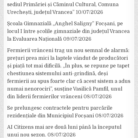
sediul Primăriei și Căminul Cultural, Comuna
Urechești, județul Vrancea”
10/07/2026
Școala Gimnazială „Anghel Saligny” Focșani, pe
locul I între școlile gimnaziale din județul Vrancea
la Evaluarea Națională
09/07/2026
Fermierii vrânceni trag un nou semnal de alarmă:
prețuri prea mici la laptele vândut de producători
și piață tot mai dificilă. „În plus, se repune pe tapet
chestiunea sistemului anti-grindină, deși
fermierii au spus foarte clar că acest sistem a adus
numai nenorociri”, susține Vasilică Pamfil, unul
din liderii fermierilor vrânceni
08/07/2026
Se prelungesc contractele pentru parcările
rezidențiale din Municipiul Focșani
08/07/2026
AI Citizens mai are două luni până la începutul
unui nou sezon.
08/07/2026