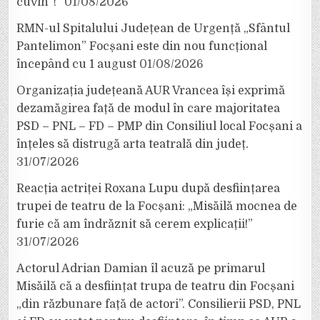
cuvin”!”
01/08/2026
RMN-ul Spitalului Județean de Urgență „Sfântul
Pantelimon” Focșani este din nou funcțional
începând cu 1 august
01/08/2026
Organizația județeană AUR Vrancea își exprimă
dezamăgirea față de modul în care majoritatea
PSD – PNL – FD – PMP din Consiliul local Focșani a
înțeles să distrugă arta teatrală din județ.
31/07/2026
Reacția actriței Roxana Lupu după desființarea
trupei de teatru de la Focșani: „Misăilă mocnea de
furie că am îndrăznit să cerem explicații!”
31/07/2026
Actorul Adrian Damian îl acuză pe primarul
Misăilă că a desființat trupa de teatru din Focșani
„din răzbunare față de actori”. Consilierii PSD, PNL