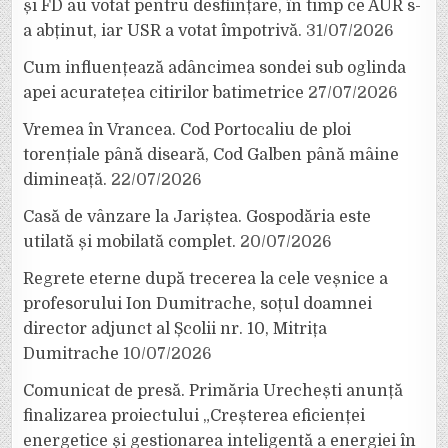
și FD au votat pentru desființare, în timp ce AUR s-
a abținut, iar USR a votat împotrivă.
31/07/2026
Cum influențează adâncimea sondei sub oglinda
apei acuratețea citirilor batimetrice
27/07/2026
Vremea în Vrancea. Cod Portocaliu de ploi
torențiale până diseară, Cod Galben până mâine
dimineață.
22/07/2026
Casă de vânzare la Jariștea. Gospodăria este
utilată și mobilată complet.
20/07/2026
Regrete eterne după trecerea la cele veșnice a
profesorului Ion Dumitrache, soțul doamnei
director adjunct al Școlii nr. 10, Mitrița
Dumitrache
10/07/2026
Comunicat de presă. Primăria Urechești anunță
finalizarea proiectului „Creșterea eficienței
energetice și gestionarea inteligentă a energiei în