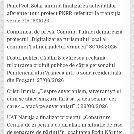
Panel Volt Solar anunță finalizarea activităților
aferente unui proiect PNRR referitor la tranziția
verde
30/06/2026
Comunicat de presă. Comuna Tulnici demarează
proiectul „Digitalizarea turismului local al
comunei Tulnici, județul Vrancea”
30/06/2026
Fostul polițist Cătălin Stegărescu reclamă
tulburarea ordinii publice de către personalul
Penitenciarului Vrancea într-o zonă rezidențială
din Focșani.
27/06/2026
Cristi Irimia: „Despre suveranism, suveraniști și
cum se atacă singuri, fără să-și dea seama, cei
care-i… atacă pe suveraniști” :)
26/06/2026
UAT Năruja a finalizat proiectul „Construire
Centru de zi pentru copiii aflați în situație de risc
de separare de părinți în localitatea Podu Nărujei,