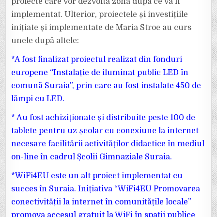
proiecte care vor dezvolta zona după ce va fi
implementat. Ulterior, proiectele și investițiile
inițiate și implementate de Maria Stroe au curs
unele după altele:
*A fost finalizat proiectul realizat din fonduri
europene “Instalație de iluminat public LED în
comună Suraia”, prin care au fost instalate 450 de
lămpi cu LED.
* Au fost achiziționate și distribuite peste 100 de
tablete pentru uz școlar cu conexiune la internet
necesare facilitării activităților didactice în mediul
on-line în cadrul Școlii Gimnaziale Suraia.
*WiFi4EU este un alt proiect implementat cu
succes în Suraia. Inițiativa “WiFi4EU Promovarea
conectivității la internet în comunitățile locale”
promova accesul gratuit la WiFi în spații publice