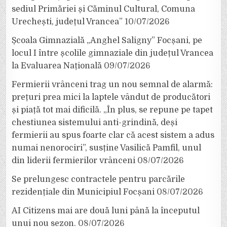
sediul Primăriei și Căminul Cultural, Comuna
Urechești, județul Vrancea”
10/07/2026
Școala Gimnazială „Anghel Saligny” Focșani, pe
locul I între școlile gimnaziale din județul Vrancea
la Evaluarea Națională
09/07/2026
Fermierii vrânceni trag un nou semnal de alarmă:
prețuri prea mici la laptele vândut de producători
și piață tot mai dificilă. „În plus, se repune pe tapet
chestiunea sistemului anti-grindină, deși
fermierii au spus foarte clar că acest sistem a adus
numai nenorociri”, susține Vasilică Pamfil, unul
din liderii fermierilor vrânceni
08/07/2026
Se prelungesc contractele pentru parcările
rezidențiale din Municipiul Focșani
08/07/2026
AI Citizens mai are două luni până la începutul
unui nou sezon.
08/07/2026