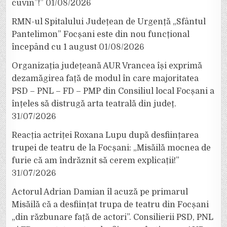
cuvin”!”
01/08/2026
RMN-ul Spitalului Județean de Urgență „Sfântul
Pantelimon” Focșani este din nou funcțional
începând cu 1 august
01/08/2026
Organizația județeană AUR Vrancea își exprimă
dezamăgirea față de modul în care majoritatea
PSD – PNL – FD – PMP din Consiliul local Focșani a
înțeles să distrugă arta teatrală din județ.
31/07/2026
Reacția actriței Roxana Lupu după desființarea
trupei de teatru de la Focșani: „Misăilă mocnea de
furie că am îndrăznit să cerem explicații!”
31/07/2026
Actorul Adrian Damian îl acuză pe primarul
Misăilă că a desființat trupa de teatru din Focșani
„din răzbunare față de actori”. Consilierii PSD, PNL