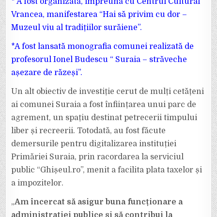
* A fost organizată, împreună cu Centrul Cultural
Vrancea, manifestarea “Hai să privim cu dor –
Muzeul viu al tradițiilor surăiene”.
*A fost lansată monografia comunei realizată de
profesorul Ionel Budescu “ Suraia – străveche
așezare de răzeși”.
Un alt obiectiv de investiție cerut de mulți cetățeni
ai comunei Suraia a fost înființarea unui parc de
agrement, un spațiu destinat petrecerii timpului
liber și recreerii. Totodată, au fost făcute
demersurile pentru digitalizarea instituției
Primăriei Suraia, prin racordarea la serviciul
public “Ghișeul.ro”, menit a facilita plata taxelor și
a impozitelor.
„
Am încercat să asigur buna funcționare a
administrației publice și să contribui la