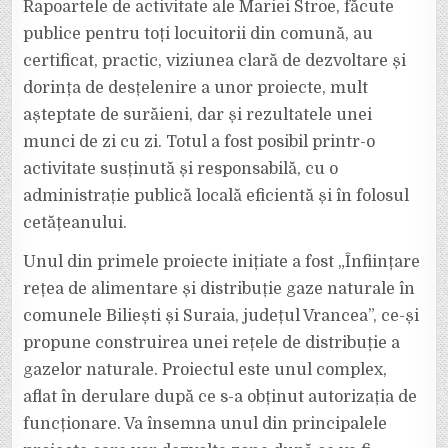
Rapoartele de activitate ale Mariei Stroe, făcute
publice pentru toți locuitorii din comună, au
certificat, practic, viziunea clară de dezvoltare și
dorința de desțelenire a unor proiecte, mult
așteptate de surăieni, dar și rezultatele unei
munci de zi cu zi. Totul a fost posibil printr-o
activitate susținută și responsabilă, cu o
administrație publică locală eficientă și în folosul
cetățeanului.
Unul din primele proiecte inițiate a fost „Înființare
rețea de alimentare și distribuție gaze naturale în
comunele Biliești și Suraia, județul Vrancea”, ce-și
propune construirea unei rețele de distribuție a
gazelor naturale. Proiectul este unul complex,
aflat în derulare după ce s-a obținut autorizația de
funcționare. Va însemna unul din principalele