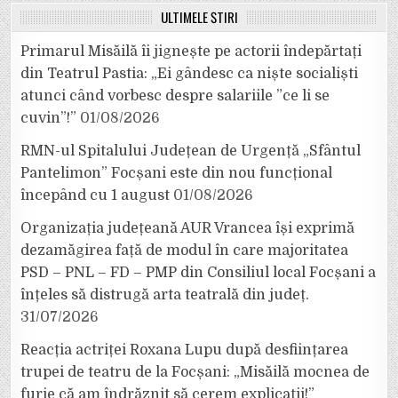
ULTIMELE ȘTIRI
Primarul Misăilă îi jignește pe actorii îndepărtați
din Teatrul Pastia: „Ei gândesc ca niște socialiști
atunci când vorbesc despre salariile ”ce li se
cuvin”!”
01/08/2026
RMN-ul Spitalului Județean de Urgență „Sfântul
Pantelimon” Focșani este din nou funcțional
începând cu 1 august
01/08/2026
Organizația județeană AUR Vrancea își exprimă
dezamăgirea față de modul în care majoritatea
PSD – PNL – FD – PMP din Consiliul local Focșani a
înțeles să distrugă arta teatrală din județ.
31/07/2026
Reacția actriței Roxana Lupu după desființarea
trupei de teatru de la Focșani: „Misăilă mocnea de
furie că am îndrăznit să cerem explicații!”