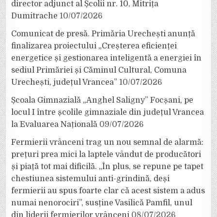
director adjunct al Școlii nr. 10, Mitrița
Dumitrache
10/07/2026
Comunicat de presă. Primăria Urechești anunță
finalizarea proiectului „Creșterea eficienței
energetice și gestionarea inteligentă a energiei în
sediul Primăriei și Căminul Cultural, Comuna
Urechești, județul Vrancea”
10/07/2026
Școala Gimnazială „Anghel Saligny” Focșani, pe
locul I între școlile gimnaziale din județul Vrancea
la Evaluarea Națională
09/07/2026
Fermierii vrânceni trag un nou semnal de alarmă:
prețuri prea mici la laptele vândut de producători
și piață tot mai dificilă. „În plus, se repune pe tapet
chestiunea sistemului anti-grindină, deși
fermierii au spus foarte clar că acest sistem a adus
numai nenorociri”, susține Vasilică Pamfil, unul
din liderii fermierilor vrânceni
08/07/2026