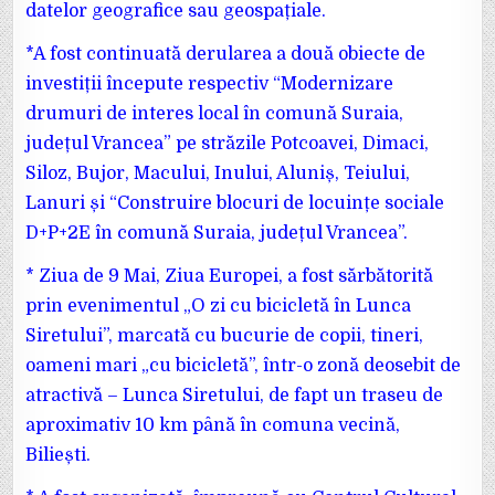
datelor geografice sau geospațiale.
*A fost continuată derularea a două obiecte de
investiții începute respectiv “Modernizare
drumuri de interes local în comună Suraia,
județul Vrancea” pe străzile Potcoavei, Dimaci,
Siloz, Bujor, Macului, Inului, Aluniș, Teiului,
Lanuri și “Construire blocuri de locuințe sociale
D+P+2E în comună Suraia, județul Vrancea”.
* Ziua de 9 Mai, Ziua Europei, a fost sărbătorită
prin evenimentul „O zi cu bicicletă în Lunca
Siretului”, marcată cu bucurie de copii, tineri,
oameni mari „cu bicicletă”, într-o zonă deosebit de
atractivă – Lunca Siretului, de fapt un traseu de
aproximativ 10 km până în comuna vecină,
Biliești.