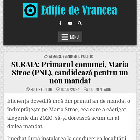
Skip
to
content
MENU
POSTED
ALEGERI
,
EVENIMENT
,
POLITIC
IN
SURAIA: Primarul comunei, Maria
Stroe (PNL), candidează pentru un
nou mandat
LA
EDITIE EDITOR
10/05/2024
1 COMENTARIU
SURAIA:
PRIMARUL
COMUNEI,
Eficiența dovedită încă din primul an de mandat o
MARIA
STROE
îndreptățește pe Maria Stroe, cea care a câștigat
(PNL),
CANDIDEAZĂ
alegerile din 2020, să-și dorească acum un al
PENTRU
UN
doilea mandat.
NOU
MANDAT
Imediat după instalarea la conducerea localității,