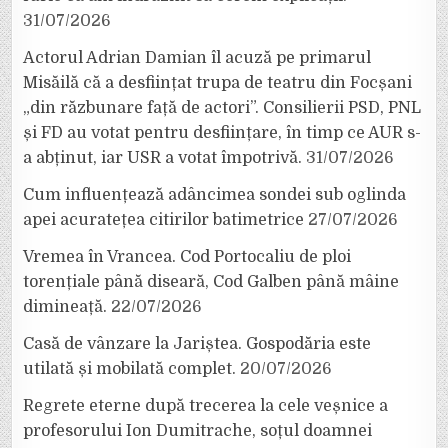
31/07/2026
Actorul Adrian Damian îl acuză pe primarul
Misăilă că a desființat trupa de teatru din Focșani
„din răzbunare față de actori”. Consilierii PSD, PNL
și FD au votat pentru desființare, în timp ce AUR s-
a abținut, iar USR a votat împotrivă.
31/07/2026
Cum influențează adâncimea sondei sub oglinda
apei acuratețea citirilor batimetrice
27/07/2026
Vremea în Vrancea. Cod Portocaliu de ploi
torențiale până diseară, Cod Galben până mâine
dimineață.
22/07/2026
Casă de vânzare la Jariștea. Gospodăria este
utilată și mobilată complet.
20/07/2026
Regrete eterne după trecerea la cele veșnice a
profesorului Ion Dumitrache, soțul doamnei