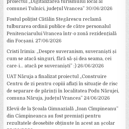
proiectul „Digitalizarea turismului local al
comunei Tulnici, județul Vrancea”
30/06/2026
Fostul polițist Cătălin Stegărescu reclamă
tulburarea ordinii publice de către personalul
Penitenciarului Vrancea într-o zonă rezidențială
din Focșani.
27/06/2026
Cristi Irimia: „Despre suveranism, suveraniști și
cum se atacă singuri, fără să-și dea seama, cei
care-i… atacă pe suveraniști” :)
26/06/2026
UAT Năruja a finalizat proiectul „Construire
Centru de zi pentru copiii aflați în situație de risc
de separare de părinți în localitatea Podu Nărujei,
comuna Năruja, județul Vrancea”
24/06/2026
Elevii de la Școala Gimnazială „Ioan Cîmpineanu”
din Câmpineanca au fost premiați pentru
rezultatele deosebite obținute în acest an școlar