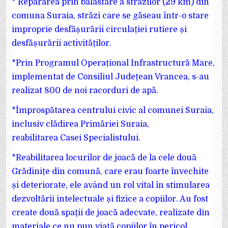
* Repararea prin balastare a străzilor (29 km) din
comuna Suraia, străzi care se găseau într-o stare
improprie desfășurării circulației rutiere și
desfășurării activităților.
*Prin Programul Operațional Infrastructură Mare,
implementat de Consiliul Județean Vrancea, s-au
realizat 800 de noi racorduri de apă.
*Împrospătarea centrului civic al comunei Suraia,
inclusiv clădirea Primăriei Suraia,
reabilitarea Casei Specialistului.
*Reabilitarea locurilor de joacă de la cele două
Grădinițe din comună, care erau foarte învechite
și deteriorate, ele având un rol vital în stimularea
dezvoltării intelectuale și fizice a copiilor. Au fost
create două spații de joacă adecvate, realizate din
materiale ce nu pun viață copiilor în pericol.