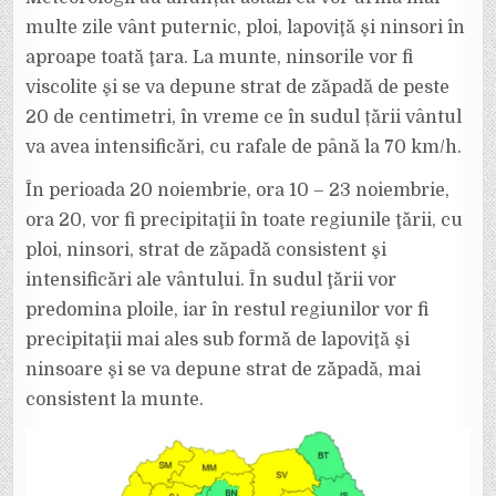
PUTERNIC
LA
multe zile vânt puternic, ploi, lapoviţă şi ninsori în
MUNTE,
TIMP
aproape toată ţara. La munte, ninsorile vor fi
DE
4
viscolite şi se va depune strat de zăpadă de peste
ZILE.
20 de centimetri, în vreme ce în sudul țării vântul
va avea intensificări, cu rafale de până la 70 km/h.
În perioada 20 noiembrie, ora 10 – 23 noiembrie,
ora 20, vor fi precipitaţii în toate regiunile ţării, cu
ploi, ninsori, strat de zăpadă consistent şi
intensificări ale vântului. În sudul ţării vor
predomina ploile, iar în restul regiunilor vor fi
precipitaţii mai ales sub formă de lapoviţă şi
ninsoare şi se va depune strat de zăpadă, mai
consistent la munte.