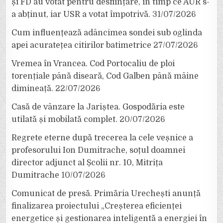
și FD au votat pentru desființare, în timp ce AUR s-
a abținut, iar USR a votat împotrivă.
31/07/2026
Cum influențează adâncimea sondei sub oglinda
apei acuratețea citirilor batimetrice
27/07/2026
Vremea în Vrancea. Cod Portocaliu de ploi
torențiale până diseară, Cod Galben până mâine
dimineață.
22/07/2026
Casă de vânzare la Jariștea. Gospodăria este
utilată și mobilată complet.
20/07/2026
Regrete eterne după trecerea la cele veșnice a
profesorului Ion Dumitrache, soțul doamnei
director adjunct al Școlii nr. 10, Mitrița
Dumitrache
10/07/2026
Comunicat de presă. Primăria Urechești anunță
finalizarea proiectului „Creșterea eficienței
energetice și gestionarea inteligentă a energiei în