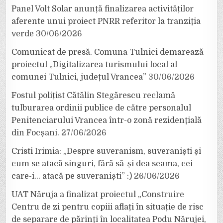
Panel Volt Solar anunță finalizarea activităților
aferente unui proiect PNRR referitor la tranziția
verde
30/06/2026
Comunicat de presă. Comuna Tulnici demarează
proiectul „Digitalizarea turismului local al
comunei Tulnici, județul Vrancea”
30/06/2026
Fostul polițist Cătălin Stegărescu reclamă
tulburarea ordinii publice de către personalul
Penitenciarului Vrancea într-o zonă rezidențială
din Focșani.
27/06/2026
Cristi Irimia: „Despre suveranism, suveraniști și
cum se atacă singuri, fără să-și dea seama, cei
care-i… atacă pe suveraniști” :)
26/06/2026
UAT Năruja a finalizat proiectul „Construire
Centru de zi pentru copiii aflați în situație de risc
de separare de părinți în localitatea Podu Nărujei,