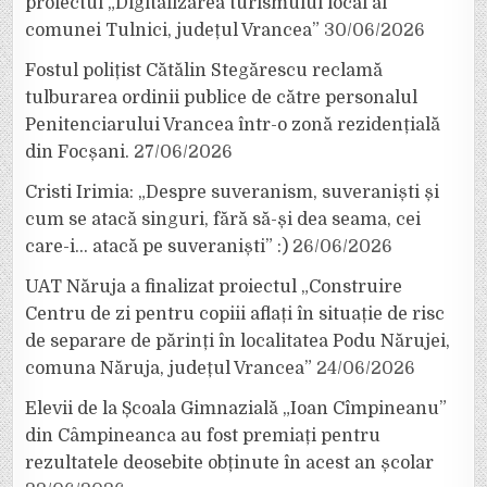
proiectul „Digitalizarea turismului local al
comunei Tulnici, județul Vrancea”
30/06/2026
Fostul polițist Cătălin Stegărescu reclamă
tulburarea ordinii publice de către personalul
Penitenciarului Vrancea într-o zonă rezidențială
din Focșani.
27/06/2026
Cristi Irimia: „Despre suveranism, suveraniști și
cum se atacă singuri, fără să-și dea seama, cei
care-i… atacă pe suveraniști” :)
26/06/2026
UAT Năruja a finalizat proiectul „Construire
Centru de zi pentru copiii aflați în situație de risc
de separare de părinți în localitatea Podu Nărujei,
comuna Năruja, județul Vrancea”
24/06/2026
Elevii de la Școala Gimnazială „Ioan Cîmpineanu”
din Câmpineanca au fost premiați pentru
rezultatele deosebite obținute în acest an școlar