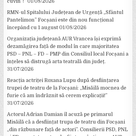
cuvin”!”
01/08/2026
RMN-ul Spitalului Județean de Urgență „Sfântul
Pantelimon” Focșani este din nou funcțional
începând cu 1 august
01/08/2026
Organizația județeană AUR Vrancea își exprimă
dezamăgirea față de modul în care majoritatea
PSD – PNL – FD – PMP din Consiliul local Focșani a
înțeles să distrugă arta teatrală din județ.
31/07/2026
Reacția actriței Roxana Lupu după desființarea
trupei de teatru de la Focșani: „Misăilă mocnea de
furie că am îndrăznit să cerem explicații!”
31/07/2026
Actorul Adrian Damian îl acuză pe primarul
Misăilă că a desființat trupa de teatru din Focșani
„din răzbunare față de actori”. Consilierii PSD, PNL