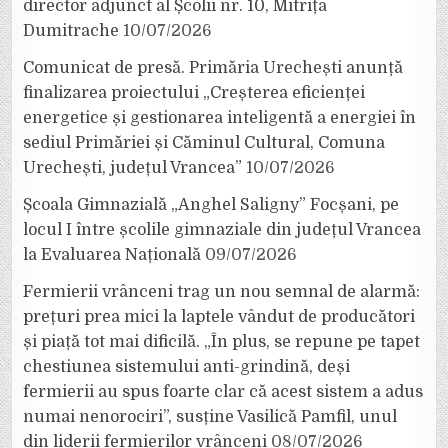
director adjunct al Școlii nr. 10, Mitrița
Dumitrache
10/07/2026
Comunicat de presă. Primăria Urechești anunță
finalizarea proiectului „Creșterea eficienței
energetice și gestionarea inteligentă a energiei în
sediul Primăriei și Căminul Cultural, Comuna
Urechești, județul Vrancea”
10/07/2026
Școala Gimnazială „Anghel Saligny” Focșani, pe
locul I între școlile gimnaziale din județul Vrancea
la Evaluarea Națională
09/07/2026
Fermierii vrânceni trag un nou semnal de alarmă:
prețuri prea mici la laptele vândut de producători
și piață tot mai dificilă. „În plus, se repune pe tapet
chestiunea sistemului anti-grindină, deși
fermierii au spus foarte clar că acest sistem a adus
numai nenorociri”, susține Vasilică Pamfil, unul
din liderii fermierilor vrânceni
08/07/2026