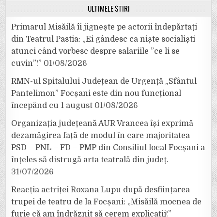
ULTIMELE ȘTIRI
Primarul Misăilă îi jignește pe actorii îndepărtați
din Teatrul Pastia: „Ei gândesc ca niște socialiști
atunci când vorbesc despre salariile ”ce li se
cuvin”!”
01/08/2026
RMN-ul Spitalului Județean de Urgență „Sfântul
Pantelimon” Focșani este din nou funcțional
începând cu 1 august
01/08/2026
Organizația județeană AUR Vrancea își exprimă
dezamăgirea față de modul în care majoritatea
PSD – PNL – FD – PMP din Consiliul local Focșani a
înțeles să distrugă arta teatrală din județ.
31/07/2026
Reacția actriței Roxana Lupu după desființarea
trupei de teatru de la Focșani: „Misăilă mocnea de
furie că am îndrăznit să cerem explicații!”