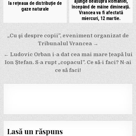
ajunge deasupra României,
la rețeaua de distribuție de
începând de mâine dimineață.
gaze naturale
Vrancea va fi afectată
miercuri, 12 martie.
Navigare
„Cu şi despre copii”, eveniment organizat de
în
Tribunalul Vrancea →
articole
← Ludovic Orban i-a dat cea mai mare țeapă lui
Ion Ștefan. S-a rupt „copacul”. Ce să-i faci? N-ai
ce să faci!
Lasă un răspuns