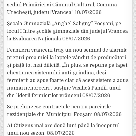
sediul Primăriei și Căminul Cultural, Comuna
Urechești, județul Vrancea”
10/07/2026
Școala Gimnazială „Anghel Saligny” Focșani, pe
locul I între școlile gimnaziale din județul Vrancea
la Evaluarea Națională
09/07/2026
Fermierii vrânceni trag un nou semnal de alarmă:
prețuri prea mici la laptele vândut de producători
și piață tot mai dificilă. „În plus, se repune pe tapet
chestiunea sistemului anti-grindină, deși
fermierii au spus foarte clar că acest sistem a adus
numai nenorociri”, susține Vasilică Pamfil, unul
din liderii fermierilor vrânceni
08/07/2026
Se prelungesc contractele pentru parcările
rezidențiale din Municipiul Focșani
08/07/2026
AI Citizens mai are două luni până la începutul
unui nou sezon.
08/07/2026