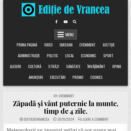
Skip
to
content
MENU
PRIMA PAGINĂ
VIDEO
EMISIUNI
EVENIMENT
JUSTIȚIE
ADMINISTRAȚIE
POLITIC
LOCAL
ECONOMIC
SPORT
ALEGERI
CULTURĂ
STRĂZI
SĂNĂTATE
ÎNVĂȚĂMÂNT
OPINII
ANUNȚURI
EXECUTĂRI
PROMO
COOKIES
POSTED
EVENIMENT
IN
Zăpadă și vânt puternic la munte,
timp de 4 zile.
ON
EDITIEDEVRANCEA
20/11/2024
LEAVE A COMMENT
ZĂPADĂ
ȘI
VÂNT
Meteorologii au anunțat astăzi că vor urma mai