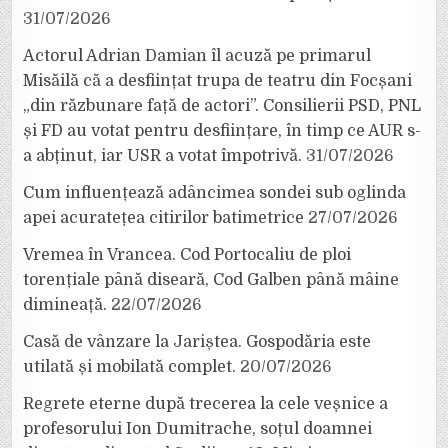
31/07/2026
Actorul Adrian Damian îl acuză pe primarul
Misăilă că a desființat trupa de teatru din Focșani
„din răzbunare față de actori”. Consilierii PSD, PNL
și FD au votat pentru desființare, în timp ce AUR s-
a abținut, iar USR a votat împotrivă.
31/07/2026
Cum influențează adâncimea sondei sub oglinda
apei acuratețea citirilor batimetrice
27/07/2026
Vremea în Vrancea. Cod Portocaliu de ploi
torențiale până diseară, Cod Galben până mâine
dimineață.
22/07/2026
Casă de vânzare la Jariștea. Gospodăria este
utilată și mobilată complet.
20/07/2026
Regrete eterne după trecerea la cele veșnice a
profesorului Ion Dumitrache, soțul doamnei