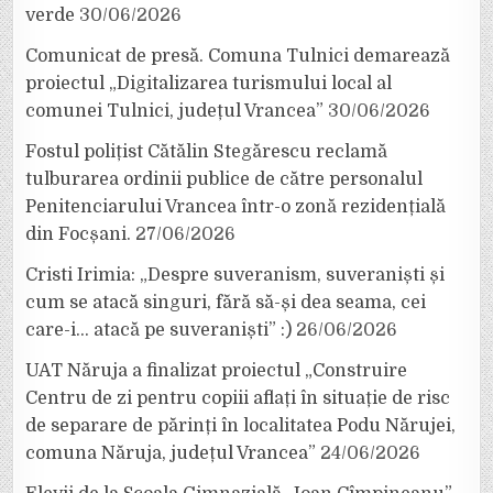
verde
30/06/2026
Comunicat de presă. Comuna Tulnici demarează
proiectul „Digitalizarea turismului local al
comunei Tulnici, județul Vrancea”
30/06/2026
Fostul polițist Cătălin Stegărescu reclamă
tulburarea ordinii publice de către personalul
Penitenciarului Vrancea într-o zonă rezidențială
din Focșani.
27/06/2026
Cristi Irimia: „Despre suveranism, suveraniști și
cum se atacă singuri, fără să-și dea seama, cei
care-i… atacă pe suveraniști” :)
26/06/2026
UAT Năruja a finalizat proiectul „Construire
Centru de zi pentru copiii aflați în situație de risc
de separare de părinți în localitatea Podu Nărujei,
comuna Năruja, județul Vrancea”
24/06/2026