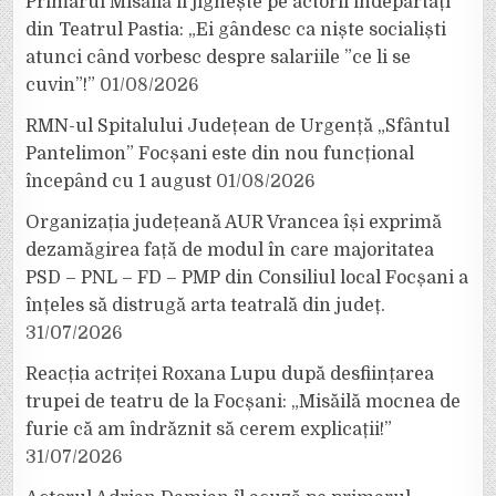
Primarul Misăilă îi jignește pe actorii îndepărtați
din Teatrul Pastia: „Ei gândesc ca niște socialiști
atunci când vorbesc despre salariile ”ce li se
cuvin”!”
01/08/2026
RMN-ul Spitalului Județean de Urgență „Sfântul
Pantelimon” Focșani este din nou funcțional
începând cu 1 august
01/08/2026
Organizația județeană AUR Vrancea își exprimă
dezamăgirea față de modul în care majoritatea
PSD – PNL – FD – PMP din Consiliul local Focșani a
înțeles să distrugă arta teatrală din județ.
31/07/2026
Reacția actriței Roxana Lupu după desființarea
trupei de teatru de la Focșani: „Misăilă mocnea de
furie că am îndrăznit să cerem explicații!”
31/07/2026