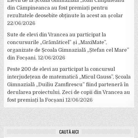
Elevii de la Școala Gimnazială „Ioan Cîmpineanu”
din Câmpineanca au fost premiați pentru
rezultatele deosebite obținute în acest an școlar
22/06/2026
Sute de elevi din Vrancea au participat la
concursurile „Grămăticel” și „MaxiMate”,
organizate de Școala Gimnazială „Ștefan cel Mare”
din Focșani.
12/06/2026
Peste 200 de elevi au participat la concursul
interjudețean de matematică „Micul Gauss”, Școala
Gimnazială „Duiliu Zamfirescu” fiind parteneră în
derularea proiectului. Zeci de copii din Vrancea au
fost premiați la Focșani
12/06/2026
CAUTĂ AICI