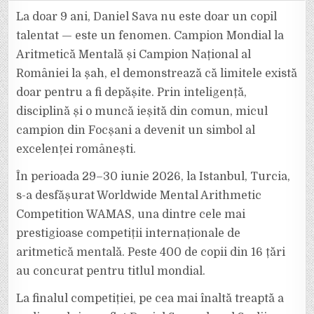
SAVA,
CAMPION
La doar 9 ani, Daniel Sava nu este doar un copil
MONDIAL
LA
talentat — este un fenomen. Campion Mondial la
ARITMETICĂ
MENTALĂ
Aritmetică Mentală și Campion Național al
ȘI
CAMPION
României la șah, el demonstrează că limitele există
NAȚIONAL
AL
ROMÂNIEI
doar pentru a fi depășite. Prin inteligență,
LA
ȘAH
disciplină și o muncă ieșită din comun, micul
campion din Focșani a devenit un simbol al
excelenței românești.
În perioada 29–30 iunie 2026, la Istanbul, Turcia,
s-a desfășurat Worldwide Mental Arithmetic
Competition WAMAS, una dintre cele mai
prestigioase competiții internaționale de
aritmetică mentală. Peste 400 de copii din 16 țări
au concurat pentru titlul mondial.
La finalul competiției, pe cea mai înaltă treaptă a