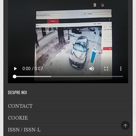
DESPRE NOI
CONTACT
COOKIE
SCRO
TO
ISSN / ISSN-L
TOP