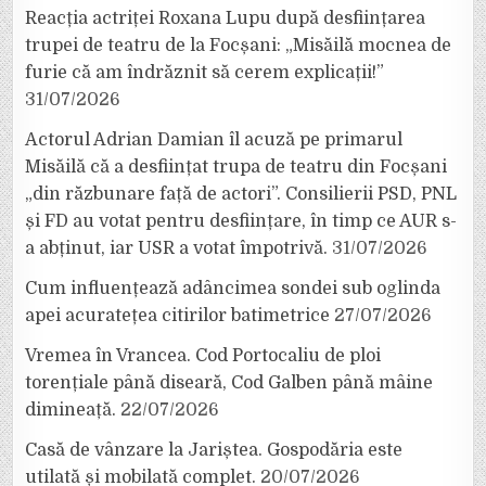
Reacția actriței Roxana Lupu după desființarea
trupei de teatru de la Focșani: „Misăilă mocnea de
furie că am îndrăznit să cerem explicații!”
31/07/2026
Actorul Adrian Damian îl acuză pe primarul
Misăilă că a desființat trupa de teatru din Focșani
„din răzbunare față de actori”. Consilierii PSD, PNL
și FD au votat pentru desființare, în timp ce AUR s-
a abținut, iar USR a votat împotrivă.
31/07/2026
Cum influențează adâncimea sondei sub oglinda
apei acuratețea citirilor batimetrice
27/07/2026
Vremea în Vrancea. Cod Portocaliu de ploi
torențiale până diseară, Cod Galben până mâine
dimineață.
22/07/2026
Casă de vânzare la Jariștea. Gospodăria este
utilată și mobilată complet.
20/07/2026