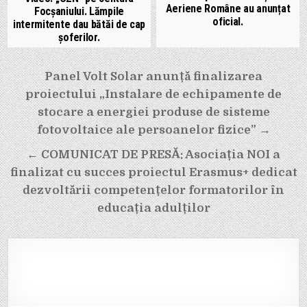
Aeriene Române au anunțat
Focșaniului. Lămpile
oficial.
intermitente dau bătăi de cap
șoferilor.
Navigare
Panel Volt Solar anunță finalizarea
în
proiectului „Instalare de echipamente de
articole
stocare a energiei produse de sisteme
fotovoltaice ale persoanelor fizice” →
← COMUNICAT DE PRESĂ: Asociația NOI a
finalizat cu succes proiectul Erasmus+ dedicat
dezvoltării competențelor formatorilor în
educația adulților