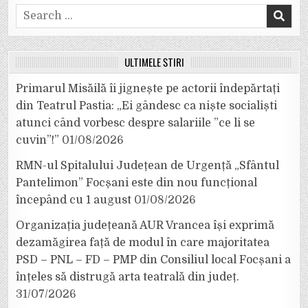
Search
for:
ULTIMELE ȘTIRI
Primarul Misăilă îi jignește pe actorii îndepărtați
din Teatrul Pastia: „Ei gândesc ca niște socialiști
atunci când vorbesc despre salariile ”ce li se
cuvin”!”
01/08/2026
RMN-ul Spitalului Județean de Urgență „Sfântul
Pantelimon” Focșani este din nou funcțional
începând cu 1 august
01/08/2026
Organizația județeană AUR Vrancea își exprimă
dezamăgirea față de modul în care majoritatea
PSD – PNL – FD – PMP din Consiliul local Focșani a
înțeles să distrugă arta teatrală din județ.
31/07/2026