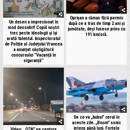
Oprișan a rămas fără permis
Un desen a impresionat în
după ce a tras de timp 2 ani și
mod deosebit! Copiii noștri
jumătate, deși fusese prins cu
trec peste ideologii și își
191 km/oră.
arată talentul. Inspectoratul
de Poliție al Județului Vrancea
a anunțat câștigătorii
concursului ’’Vacanță în
siguranță’’
De ce va „bubui” cerul în
aceste zile. „Boom” sonic
intens până luni. Forțele
Video. „OZN” pe centura