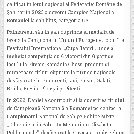
calificat în lotul național al Federației Române de
Șah, iar în 2025 a devenit Campion Național al
României la șah blitz, categoria U8.
Palmaresul său în șah cuprinde și medalia de
bronz la Campionatul Uniunii Europene, locul I la
Festivalul Internațional „Cupa Satori”, unde a
încheiat competiția cu 6 victorii din 6 partide,
locul I la Bitcoin România Chess, precum și
numeroase titluri obținute la turnee naționale
desfășurate în București, Iași, Bacău, Galați,
Brăila, Buzău, Ploiești și Pitești.
În 2026, Daniel a contribuit și la cucerirea titlului
de Campioană Națională a României pe echipe la
Campionatul Național de Șah pe Echipe Mixte
„Educație prin Șah – In Memoriam Elisabeta
Polihroniade”, desfășurat la Covasna, unde echipa