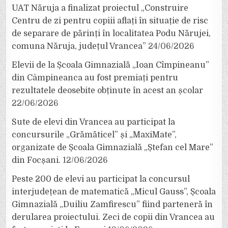
UAT Năruja a finalizat proiectul „Construire
Centru de zi pentru copiii aflați în situație de risc
de separare de părinți în localitatea Podu Nărujei,
comuna Năruja, județul Vrancea”
24/06/2026
Elevii de la Școala Gimnazială „Ioan Cîmpineanu”
din Câmpineanca au fost premiați pentru
rezultatele deosebite obținute în acest an școlar
22/06/2026
Sute de elevi din Vrancea au participat la
concursurile „Grămăticel” și „MaxiMate”,
organizate de Școala Gimnazială „Ștefan cel Mare”
din Focșani.
12/06/2026
Peste 200 de elevi au participat la concursul
interjudețean de matematică „Micul Gauss”, Școala
Gimnazială „Duiliu Zamfirescu” fiind parteneră în
derularea proiectului. Zeci de copii din Vrancea au