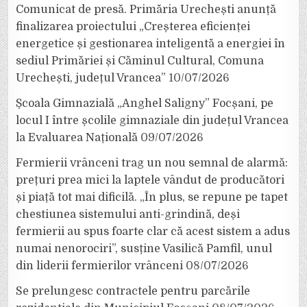
Comunicat de presă. Primăria Urechești anunță
finalizarea proiectului „Creșterea eficienței
energetice și gestionarea inteligentă a energiei în
sediul Primăriei și Căminul Cultural, Comuna
Urechești, județul Vrancea”
10/07/2026
Școala Gimnazială „Anghel Saligny” Focșani, pe
locul I între școlile gimnaziale din județul Vrancea
la Evaluarea Națională
09/07/2026
Fermierii vrânceni trag un nou semnal de alarmă:
prețuri prea mici la laptele vândut de producători
și piață tot mai dificilă. „În plus, se repune pe tapet
chestiunea sistemului anti-grindină, deși
fermierii au spus foarte clar că acest sistem a adus
numai nenorociri”, susține Vasilică Pamfil, unul
din liderii fermierilor vrânceni
08/07/2026
Se prelungesc contractele pentru parcările