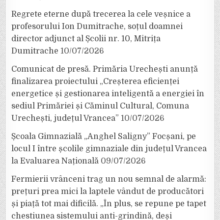
Regrete eterne după trecerea la cele veșnice a
profesorului Ion Dumitrache, soțul doamnei
director adjunct al Școlii nr. 10, Mitrița
Dumitrache
10/07/2026
Comunicat de presă. Primăria Urechești anunță
finalizarea proiectului „Creșterea eficienței
energetice și gestionarea inteligentă a energiei în
sediul Primăriei și Căminul Cultural, Comuna
Urechești, județul Vrancea”
10/07/2026
Școala Gimnazială „Anghel Saligny” Focșani, pe
locul I între școlile gimnaziale din județul Vrancea
la Evaluarea Națională
09/07/2026
Fermierii vrânceni trag un nou semnal de alarmă:
prețuri prea mici la laptele vândut de producători
și piață tot mai dificilă. „În plus, se repune pe tapet
chestiunea sistemului anti-grindină, deși