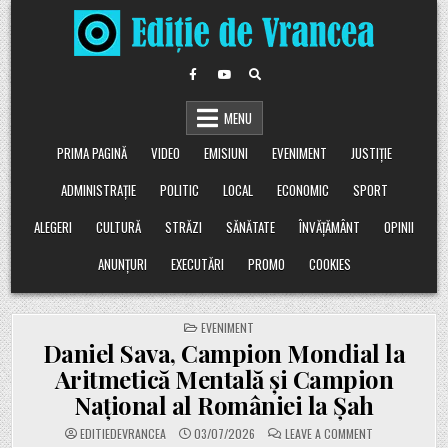
Skip
to
content
MENU
PRIMA PAGINĂ
VIDEO
EMISIUNI
EVENIMENT
JUSTIȚIE
ADMINISTRAȚIE
POLITIC
LOCAL
ECONOMIC
SPORT
ALEGERI
CULTURĂ
STRĂZI
SĂNĂTATE
ÎNVĂȚĂMÂNT
OPINII
ANUNȚURI
EXECUTĂRI
PROMO
COOKIES
POSTED
EVENIMENT
IN
Daniel Sava, Campion Mondial la
Aritmetică Mentală și Campion
Național al României la Șah
ON
EDITIEDEVRANCEA
03/07/2026
LEAVE A COMMENT
DANIEL