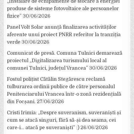
„Instalare de echipamente de stocare a energiei
produse de sisteme fotovoltaice ale persoanelor
fizice”
30/06/2026
Panel Volt Solar anunță finalizarea activităților
aferente unui proiect PNRR referitor la tranziția
verde
30/06/2026
Comunicat de presă. Comuna Tulnici demarează
proiectul „Digitalizarea turismului local al
comunei Tulnici, județul Vrancea”
30/06/2026
Fostul polițist Cătălin Stegărescu reclamă
tulburarea ordinii publice de către personalul
Penitenciarului Vrancea într-o zonă rezidențială
din Focșani.
27/06/2026
Cristi Irimia: „Despre suveranism, suveraniști și
cum se atacă singuri, fără să-și dea seama, cei
care-i… atacă pe suveraniști” :)
26/06/2026