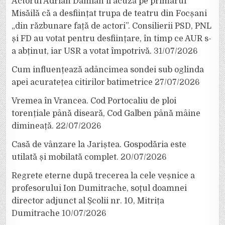
Actorul Adrian Damian îl acuză pe primarul
Misăilă că a desființat trupa de teatru din Focșani
„din răzbunare față de actori”. Consilierii PSD, PNL
și FD au votat pentru desființare, în timp ce AUR s-
a abținut, iar USR a votat împotrivă.
31/07/2026
Cum influențează adâncimea sondei sub oglinda
apei acuratețea citirilor batimetrice
27/07/2026
Vremea în Vrancea. Cod Portocaliu de ploi
torențiale până diseară, Cod Galben până mâine
dimineață.
22/07/2026
Casă de vânzare la Jariștea. Gospodăria este
utilată și mobilată complet.
20/07/2026
Regrete eterne după trecerea la cele veșnice a
profesorului Ion Dumitrache, soțul doamnei
director adjunct al Școlii nr. 10, Mitrița
Dumitrache
10/07/2026