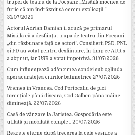
trupei de teatru de la Focșani: „Misăilă mocnea de
furie că am îndrăznit să cerem explicații!”
31/07/2026
Actorul Adrian Damian îl acuză pe primarul
Misăilă că a desființat trupa de teatru din Focșani
„din răzbunare față de actori”. Consilierii PSD, PNL
și FD au votat pentru desființare, în timp ce AUR s-
a abținut, iar USR a votat împotrivă.
31/07/2026
Cum influențează adâncimea sondei sub oglinda
apei acuratețea citirilor batimetrice
27/07/2026
Vremea în Vrancea. Cod Portocaliu de ploi
torențiale până diseară, Cod Galben până mâine
dimineață.
22/07/2026
Casă de vânzare la Jariștea. Gospodăria este
utilată și mobilată complet.
20/07/2026
Regrete eterne după trecerea la cele veșnice a