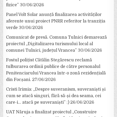
fizice”
30/06/2026
Panel Volt Solar anunță finalizarea activităților
aferente unui proiect PNRR referitor la tranziția
verde
30/06/2026
Comunicat de presă. Comuna Tulnici demarează
proiectul „Digitalizarea turismului local al
comunei Tulnici, județul Vrancea”
30/06/2026
Fostul polițist Cătălin Stegărescu reclamă
tulburarea ordinii publice de către personalul
Penitenciarului Vrancea într-o zonă rezidențială
din Focșani.
27/06/2026
Cristi Irimia: „Despre suveranism, suveraniști și
cum se atacă singuri, fără să-și dea seama, cei
care-i… atacă pe suveraniști” :)
26/06/2026
UAT Năruja a finalizat proiectul „Construire