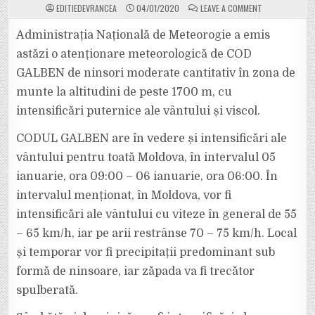
ON
EDITIEDEVRANCEA
04/01/2020
LEAVE A COMMENT
VIN
NINSORILE
ÎN
Administrația Națională de Meteorogie a emis
VRANCEA.
COD
astăzi o atenționare meteorologică de COD
GALBEN
DE
GALBEN de ninsori moderate cantitativ în zona de
NINSORI
ȘI
munte la altitudini de peste 1700 m, cu
VISCOL.
VÂNTUL
VA
intensificări puternice ale vântului și viscol.
BATE
CU
PUTERE
CODUL GALBEN are în vedere și intensificări ale
MAI
ALES
vântului pentru toată Moldova, în intervalul 05
DUMINICĂ
SEARA
ianuarie, ora 09:00 – 06 ianuarie, ora 06:00. În
ȘI
LUNI.
intervalul menționat, în Moldova, vor fi
intensificări ale vântului cu viteze în general de 55
– 65 km/h, iar pe arii restrânse 70 – 75 km/h. Local
și temporar vor fi precipitații predominant sub
formă de ninsoare, iar zăpada va fi trecător
spulberată.