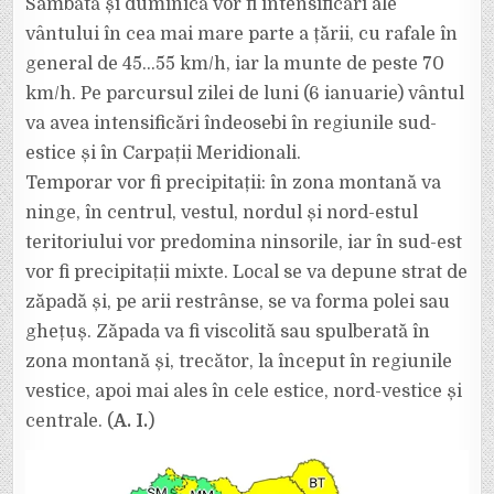
Sâmbătă și duminică vor fi intensificări ale
vântului în cea mai mare parte a țării, cu rafale în
general de 45…55 km/h, iar la munte de peste 70
km/h. Pe parcursul zilei de luni (6 ianuarie) vântul
va avea intensificări îndeosebi în regiunile sud-
estice și în Carpații Meridionali.
Temporar vor fi precipitații: în zona montană va
ninge, în centrul, vestul, nordul și nord-estul
teritoriului vor predomina ninsorile, iar în sud-est
vor fi precipitații mixte. Local se va depune strat de
zăpadă și, pe arii restrânse, se va forma polei sau
ghețuș. Zăpada va fi viscolită sau spulberată în
zona montană și, trecător, la început în regiunile
vestice, apoi mai ales în cele estice, nord-vestice și
centrale. (
A. I.
)