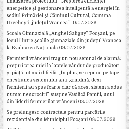
finalizarea proiectului „Creșterea eficienței
energetice și gestionarea inteligentă a energiei în
sediul Primăriei și Căminul Cultural, Comuna
Urechești, județul Vrancea”
10/07/2026
Școala Gimnazială „Anghel Saligny” Focșani, pe
locul I între școlile gimnaziale din județul Vrancea
la Evaluarea Națională
09/07/2026
Fermierii vrânceni trag un nou semnal de alarmă:
prețuri prea mici la laptele vândut de producători
și piață tot mai dificilă. „În plus, se repune pe tapet
chestiunea sistemului anti-grindină, deși
fermierii au spus foarte clar că acest sistem a adus
numai nenorociri”, susține Vasilică Pamfil, unul
din liderii fermierilor vrânceni
08/07/2026
Se prelungesc contractele pentru parcările
rezidențiale din Municipiul Focșani
08/07/2026