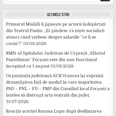
for:
ULTIMELE ȘTIRI
Primarul Misăilă îi jignește pe actorii îndepărtați
din Teatrul Pastia: „Ei gândesc ca niște socialiști
atunci când vorbesc despre salariile ”ce li se
cuvin”!”
01/08/2026
RMN-ul Spitalului Județean de Urgență „Sfântul
Pantelimon” Focșani este din nou funcțional
începând cu 1 august
01/08/2026
Organizația județeană AUR Vrancea își exprimă
dezamăgirea față de modul în care majoritatea
PSD – PNL – FD – PMP din Consiliul local Focșani a
înțeles să distrugă arta teatrală din județ.
31/07/2026
Reacția actriței Roxana Lupu după desființarea