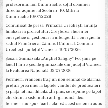
profesorului Ion Dumitrache, soțul doamnei
director adjunct al Școlii nr. 10, Mitrița
Dumitrache
10/07/2026
Comunicat de presă. Primăria Urechești anunță
finalizarea proiectului „Creșterea eficienței
energetice și gestionarea inteligentă a energiei în
sediul Primăriei și Căminul Cultural, Comuna
Urechești, județul Vrancea”
10/07/2026
Școala Gimnazială „Anghel Saligny” Focșani, pe
locul I între școlile gimnaziale din județul Vrancea
la Evaluarea Națională
09/07/2026
Fermierii vrânceni trag un nou semnal de alarmă:
prețuri prea mici la laptele vândut de producători
și piață tot mai dificilă. „În plus, se repune pe tapet
chestiunea sistemului anti-grindină, deși
fermierii au spus foarte clar că acest sistem a adus