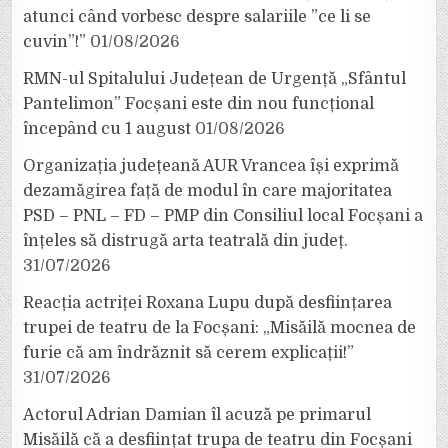
atunci când vorbesc despre salariile ”ce li se
cuvin”!”
01/08/2026
RMN-ul Spitalului Județean de Urgență „Sfântul
Pantelimon” Focșani este din nou funcțional
începând cu 1 august
01/08/2026
Organizația județeană AUR Vrancea își exprimă
dezamăgirea față de modul în care majoritatea
PSD – PNL – FD – PMP din Consiliul local Focșani a
înțeles să distrugă arta teatrală din județ.
31/07/2026
Reacția actriței Roxana Lupu după desființarea
trupei de teatru de la Focșani: „Misăilă mocnea de
furie că am îndrăznit să cerem explicații!”
31/07/2026
Actorul Adrian Damian îl acuză pe primarul
Misăilă că a desființat trupa de teatru din Focșani