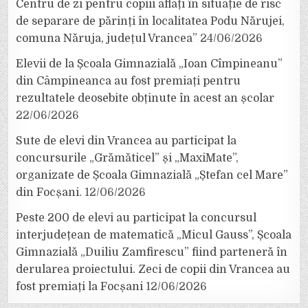
Centru de zi pentru copiii aflați în situație de risc
de separare de părinți în localitatea Podu Nărujei,
comuna Năruja, județul Vrancea”
24/06/2026
Elevii de la Școala Gimnazială „Ioan Cîmpineanu”
din Câmpineanca au fost premiați pentru
rezultatele deosebite obținute în acest an școlar
22/06/2026
Sute de elevi din Vrancea au participat la
concursurile „Grămăticel” și „MaxiMate”,
organizate de Școala Gimnazială „Ștefan cel Mare”
din Focșani.
12/06/2026
Peste 200 de elevi au participat la concursul
interjudețean de matematică „Micul Gauss”, Școala
Gimnazială „Duiliu Zamfirescu” fiind parteneră în
derularea proiectului. Zeci de copii din Vrancea au
fost premiați la Focșani
12/06/2026