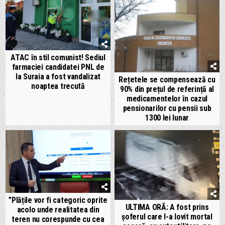
ATAC în stil comunist! Sediul
farmaciei candidatei PNL de
la Suraia a fost vandalizat
Rețetele se compensează cu
noaptea trecută
90% din prețul de referință al
medicamentelor în cazul
pensionarilor cu pensii sub
1300 lei lunar
”Plățile vor fi categoric oprite
ULTIMA ORĂ: A fost prins
acolo unde realitatea din
șoferul care l-a lovit mortal
teren nu corespunde cu cea