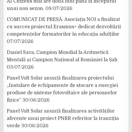
AI Citizens mai are două luni până la începutul
unui nou sezon.
08/07/2026
COMUNICAT DE PRESĂ: Asociația NOI a finalizat
cu succes proiectul Erasmus+ dedicat dezvoltării
competențelor formatorilor în educația adulților
07/07/2026
Daniel Sava, Campion Mondial la Aritmetică
Mentală și Campion Național al României la Șah
03/07/2026
Panel Volt Solar anunță finalizarea proiectului
„Instalare de echipamente de stocare a energiei
produse de sisteme fotovoltaice ale persoanelor
fizice”
30/06/2026
Panel Volt Solar anunță finalizarea activităților
aferente unui proiect PNRR referitor la tranziția
verde
30/06/2026