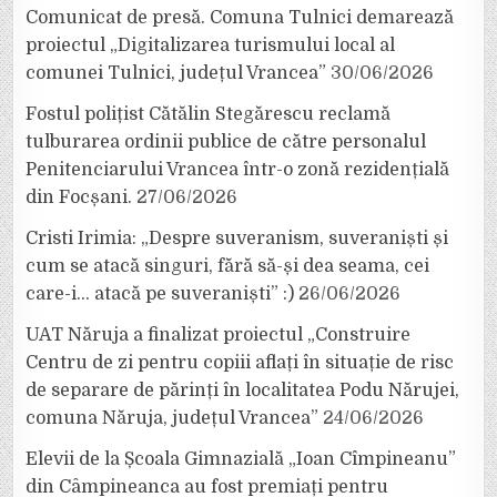
Comunicat de presă. Comuna Tulnici demarează
proiectul „Digitalizarea turismului local al
comunei Tulnici, județul Vrancea”
30/06/2026
Fostul polițist Cătălin Stegărescu reclamă
tulburarea ordinii publice de către personalul
Penitenciarului Vrancea într-o zonă rezidențială
din Focșani.
27/06/2026
Cristi Irimia: „Despre suveranism, suveraniști și
cum se atacă singuri, fără să-și dea seama, cei
care-i… atacă pe suveraniști” :)
26/06/2026
UAT Năruja a finalizat proiectul „Construire
Centru de zi pentru copiii aflați în situație de risc
de separare de părinți în localitatea Podu Nărujei,
comuna Năruja, județul Vrancea”
24/06/2026
Elevii de la Școala Gimnazială „Ioan Cîmpineanu”
din Câmpineanca au fost premiați pentru