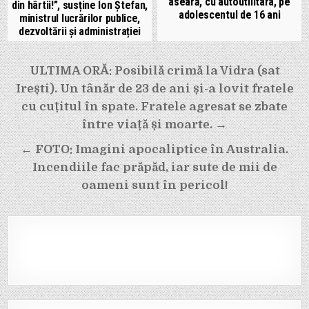
aseară, cu autoutilitara, pe
din hârtii!”, susține Ion Ștefan,
adolescentul de 16 ani
ministrul lucrărilor publice,
dezvoltării și administrației
Navigare
ULTIMA ORĂ: Posibilă crimă la Vidra (sat
în
Irești). Un tânăr de 23 de ani și-a lovit fratele
articole
cu cuțitul în spate. Fratele agresat se zbate
între viață și moarte. →
← FOTO: Imagini apocaliptice în Australia.
Incendiile fac prăpăd, iar sute de mii de
oameni sunt în pericol!