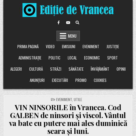
Skip
to
content
MENU
PRIMA PAGINĂ
VIDEO
EMISIUNI
EVENIMENT
JUSTIȚIE
ADMINISTRAȚIE
POLITIC
LOCAL
ECONOMIC
SPORT
ALEGERI
CULTURĂ
STRĂZI
SĂNĂTATE
ÎNVĂȚĂMÂNT
OPINII
ANUNȚURI
EXECUTĂRI
PROMO
COOKIES
POSTED
EVENIMENT
,
UTILE
IN
VIN NINSORILE în Vrancea. Cod
GALBEN de ninsori și viscol. Vântul
va bate cu putere mai ales duminică
seara și luni.