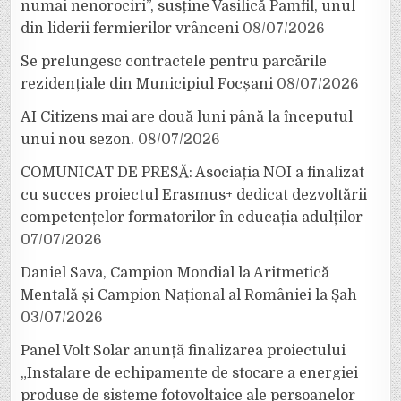
numai nenorociri”, susține Vasilică Pamfil, unul
din liderii fermierilor vrânceni
08/07/2026
Se prelungesc contractele pentru parcările
rezidențiale din Municipiul Focșani
08/07/2026
AI Citizens mai are două luni până la începutul
unui nou sezon.
08/07/2026
COMUNICAT DE PRESĂ: Asociația NOI a finalizat
cu succes proiectul Erasmus+ dedicat dezvoltării
competențelor formatorilor în educația adulților
07/07/2026
Daniel Sava, Campion Mondial la Aritmetică
Mentală și Campion Național al României la Șah
03/07/2026
Panel Volt Solar anunță finalizarea proiectului
„Instalare de echipamente de stocare a energiei
produse de sisteme fotovoltaice ale persoanelor