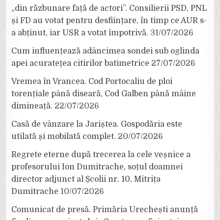
„din răzbunare față de actori”. Consilierii PSD, PNL
și FD au votat pentru desființare, în timp ce AUR s-
a abținut, iar USR a votat împotrivă.
31/07/2026
Cum influențează adâncimea sondei sub oglinda
apei acuratețea citirilor batimetrice
27/07/2026
Vremea în Vrancea. Cod Portocaliu de ploi
torențiale până diseară, Cod Galben până mâine
dimineață.
22/07/2026
Casă de vânzare la Jariștea. Gospodăria este
utilată și mobilată complet.
20/07/2026
Regrete eterne după trecerea la cele veșnice a
profesorului Ion Dumitrache, soțul doamnei
director adjunct al Școlii nr. 10, Mitrița
Dumitrache
10/07/2026
Comunicat de presă. Primăria Urechești anunță