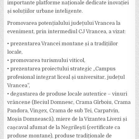
importante platforme naționale dedicate inovației
BUCUREȘTI,
LA
EVENIMENTUL
și soluțiilor urbane inteligente.
„SMART
CITY
HIGHLIGHTS”
Promovarea potențialului județului Vrancea la
eveniment, prin intermediul CJ Vrancea, a vizat:
• prezentarea Vrancei montane și a tradițiilor
locale,
• promovarea turismului viticol,
• prezentarea proiectului strategic „Campus
profesional integrat liceal și universitar, județul
Vrancea”,
• degustarea de produse locale autentice – vinuri
vrâncene (Beciul Domnesc, Crama Gîrboiu, Crama
Pandora, Vingex, Crama de sub Tei, Carpatvin,
Moșia Domnească), miere de la Vizantea Livezi și
cașcaval afumat de la Negrilești (certificate ca
produse montane), produse tradiționale de