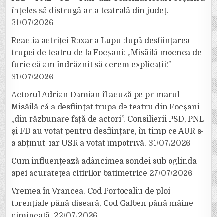
înțeles să distrugă arta teatrală din județ.
31/07/2026
Reacția actriței Roxana Lupu după desființarea
trupei de teatru de la Focșani: „Misăilă mocnea de
furie că am îndrăznit să cerem explicații!”
31/07/2026
Actorul Adrian Damian îl acuză pe primarul
Misăilă că a desființat trupa de teatru din Focșani
„din răzbunare față de actori”. Consilierii PSD, PNL
și FD au votat pentru desființare, în timp ce AUR s-
a abținut, iar USR a votat împotrivă.
31/07/2026
Cum influențează adâncimea sondei sub oglinda
apei acuratețea citirilor batimetrice
27/07/2026
Vremea în Vrancea. Cod Portocaliu de ploi
torențiale până diseară, Cod Galben până mâine
dimineață.
22/07/2026