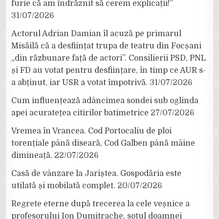
furie că am îndrăznit să cerem explicații!”
31/07/2026
Actorul Adrian Damian îl acuză pe primarul
Misăilă că a desființat trupa de teatru din Focșani
„din răzbunare față de actori”. Consilierii PSD, PNL
și FD au votat pentru desființare, în timp ce AUR s-
a abținut, iar USR a votat împotrivă.
31/07/2026
Cum influențează adâncimea sondei sub oglinda
apei acuratețea citirilor batimetrice
27/07/2026
Vremea în Vrancea. Cod Portocaliu de ploi
torențiale până diseară, Cod Galben până mâine
dimineață.
22/07/2026
Casă de vânzare la Jariștea. Gospodăria este
utilată și mobilată complet.
20/07/2026
Regrete eterne după trecerea la cele veșnice a
profesorului Ion Dumitrache, soțul doamnei