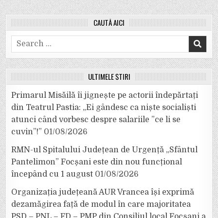
CAUTĂ AICI
Search
for:
ULTIMELE ȘTIRI
Primarul Misăilă îi jignește pe actorii îndepărtați
din Teatrul Pastia: „Ei gândesc ca niște socialiști
atunci când vorbesc despre salariile ”ce li se
cuvin”!”
01/08/2026
RMN-ul Spitalului Județean de Urgență „Sfântul
Pantelimon” Focșani este din nou funcțional
începând cu 1 august
01/08/2026
Organizația județeană AUR Vrancea își exprimă
dezamăgirea față de modul în care majoritatea
PSD – PNL – FD – PMP din Consiliul local Focșani a