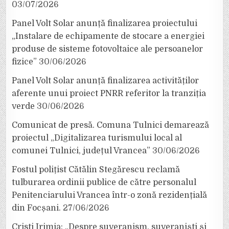
03/07/2026
Panel Volt Solar anunță finalizarea proiectului
„Instalare de echipamente de stocare a energiei
produse de sisteme fotovoltaice ale persoanelor
fizice”
30/06/2026
Panel Volt Solar anunță finalizarea activităților
aferente unui proiect PNRR referitor la tranziția
verde
30/06/2026
Comunicat de presă. Comuna Tulnici demarează
proiectul „Digitalizarea turismului local al
comunei Tulnici, județul Vrancea”
30/06/2026
Fostul polițist Cătălin Stegărescu reclamă
tulburarea ordinii publice de către personalul
Penitenciarului Vrancea într-o zonă rezidențială
din Focșani.
27/06/2026
Cristi Irimia: „Despre suveranism, suveraniști și