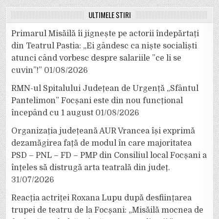
ULTIMELE ȘTIRI
Primarul Misăilă îi jignește pe actorii îndepărtați
din Teatrul Pastia: „Ei gândesc ca niște socialiști
atunci când vorbesc despre salariile ”ce li se
cuvin”!”
01/08/2026
RMN-ul Spitalului Județean de Urgență „Sfântul
Pantelimon” Focșani este din nou funcțional
începând cu 1 august
01/08/2026
Organizația județeană AUR Vrancea își exprimă
dezamăgirea față de modul în care majoritatea
PSD – PNL – FD – PMP din Consiliul local Focșani a
înțeles să distrugă arta teatrală din județ.
31/07/2026
Reacția actriței Roxana Lupu după desființarea
trupei de teatru de la Focșani: „Misăilă mocnea de