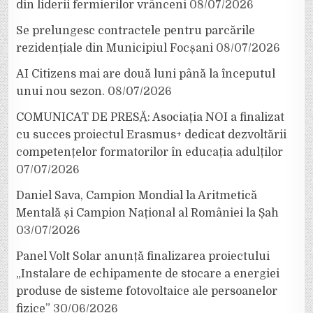
din liderii fermierilor vrânceni
08/07/2026
Se prelungesc contractele pentru parcările
rezidențiale din Municipiul Focșani
08/07/2026
AI Citizens mai are două luni până la începutul
unui nou sezon.
08/07/2026
COMUNICAT DE PRESĂ: Asociația NOI a finalizat
cu succes proiectul Erasmus+ dedicat dezvoltării
competențelor formatorilor în educația adulților
07/07/2026
Daniel Sava, Campion Mondial la Aritmetică
Mentală și Campion Național al României la Șah
03/07/2026
Panel Volt Solar anunță finalizarea proiectului
„Instalare de echipamente de stocare a energiei
produse de sisteme fotovoltaice ale persoanelor
fizice”
30/06/2026