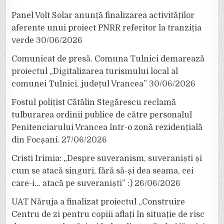
Panel Volt Solar anunță finalizarea activităților
aferente unui proiect PNRR referitor la tranziția
verde
30/06/2026
Comunicat de presă. Comuna Tulnici demarează
proiectul „Digitalizarea turismului local al
comunei Tulnici, județul Vrancea”
30/06/2026
Fostul polițist Cătălin Stegărescu reclamă
tulburarea ordinii publice de către personalul
Penitenciarului Vrancea într-o zonă rezidențială
din Focșani.
27/06/2026
Cristi Irimia: „Despre suveranism, suveraniști și
cum se atacă singuri, fără să-și dea seama, cei
care-i… atacă pe suveraniști” :)
26/06/2026
UAT Năruja a finalizat proiectul „Construire
Centru de zi pentru copiii aflați în situație de risc