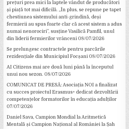
prețuri prea mici la laptele vândut de producători
și piață tot mai dificilă. „În plus, se repune pe tapet
chestiunea sistemului anti-grindină, deși
fermierii au spus foarte clar că acest sistem a adus
numai nenorociri”, susține Vasilică Pamfil, unul
din liderii fermierilor vrânceni
08/07/2026
Se prelungesc contractele pentru parcările
rezidențiale din Municipiul Focșani
08/07/2026
AI Citizens mai are două luni până la începutul
unui nou sezon.
08/07/2026
COMUNICAT DE PRESĂ: Asociația NOI a finalizat
cu succes proiectul Erasmus+ dedicat dezvoltării
competențelor formatorilor în educația adulților
07/07/2026
Daniel Sava, Campion Mondial la Aritmetică
Mentală și Campion Național al României la Șah