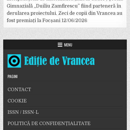
Gimnazială „Duiliu Zamfirescu” fiind parteneră în
derularea proiectului. Zeci de copii din Vrancea au
fost premiați la Focșani
12/06/2026
MENU
PAGINI
CONTACT
COOKIE
ISSN / ISSN-L
POLITICĂ DE CONFIDENȚIALITATE