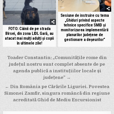
Sesiune de instruire cu tema
„Ghiduri privind aspecte
tehnice specifice SMID și
FOTO: Câinii de pe strada
monitorizarea implementării
Bîrsei, din zona LIDL Gară, au
planurilor județene de
atacat mai mulți adulți și copii
gestionare a deșeurilor”
în ultimele zile!
Navigare
Toader Constantin: „Comunitățile rome din
în
județul nostru sunt complet absente de pe
articole
agenda publică a instituțiilor locale și
județene” →
← Din România pe Cărările Liguriei. Povestea
Simonei Zamfir, singura româncă din regiune
acreditată Ghid de Mediu Excursionist