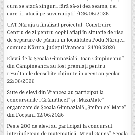
cum se atacă singuri, fără să-și dea seama, cei
care-i… atacă pe suveraniști” :)
26/06/2026
UAT Năruja a finalizat proiectul „Construire
Centru de zi pentru copiii aflați în situație de risc
de separare de părinți în localitatea Podu Nărujei,
comuna Năruja, județul Vrancea”
24/06/2026
Elevii de la Școala Gimnazială „Ioan Cîmpineanu”
din Câmpineanca au fost premiați pentru
rezultatele deosebite obținute în acest an școlar
22/06/2026
Sute de elevi din Vrancea au participat la
concursurile „Grămăticel” și „MaxiMate”,
organizate de Școala Gimnazială „Ștefan cel Mare”
din Focșani.
12/06/2026
Peste 200 de elevi au participat la concursul
interjudețean de matematică „Micul Gauss”, Școala