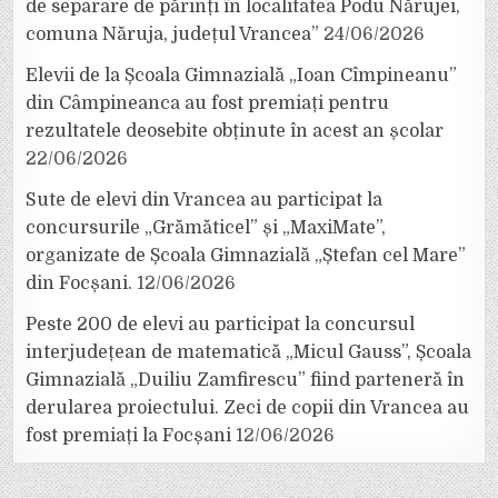
de separare de părinți în localitatea Podu Nărujei,
comuna Năruja, județul Vrancea”
24/06/2026
Elevii de la Școala Gimnazială „Ioan Cîmpineanu”
din Câmpineanca au fost premiați pentru
rezultatele deosebite obținute în acest an școlar
22/06/2026
Sute de elevi din Vrancea au participat la
concursurile „Grămăticel” și „MaxiMate”,
organizate de Școala Gimnazială „Ștefan cel Mare”
din Focșani.
12/06/2026
Peste 200 de elevi au participat la concursul
interjudețean de matematică „Micul Gauss”, Școala
Gimnazială „Duiliu Zamfirescu” fiind parteneră în
derularea proiectului. Zeci de copii din Vrancea au
fost premiați la Focșani
12/06/2026