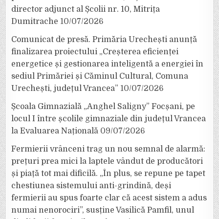
director adjunct al Școlii nr. 10, Mitrița
Dumitrache
10/07/2026
Comunicat de presă. Primăria Urechești anunță
finalizarea proiectului „Creșterea eficienței
energetice și gestionarea inteligentă a energiei în
sediul Primăriei și Căminul Cultural, Comuna
Urechești, județul Vrancea”
10/07/2026
Școala Gimnazială „Anghel Saligny” Focșani, pe
locul I între școlile gimnaziale din județul Vrancea
la Evaluarea Națională
09/07/2026
Fermierii vrânceni trag un nou semnal de alarmă:
prețuri prea mici la laptele vândut de producători
și piață tot mai dificilă. „În plus, se repune pe tapet
chestiunea sistemului anti-grindină, deși
fermierii au spus foarte clar că acest sistem a adus
numai nenorociri”, susține Vasilică Pamfil, unul