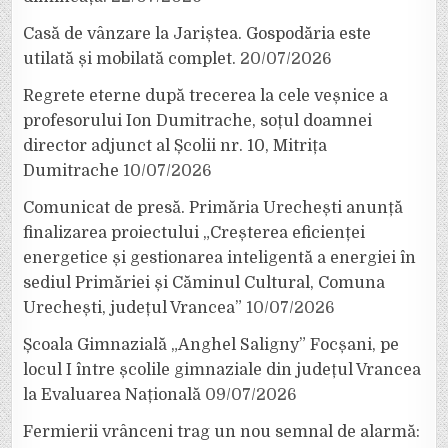
Casă de vânzare la Jariștea. Gospodăria este
utilată și mobilată complet.
20/07/2026
Regrete eterne după trecerea la cele veșnice a
profesorului Ion Dumitrache, soțul doamnei
director adjunct al Școlii nr. 10, Mitrița
Dumitrache
10/07/2026
Comunicat de presă. Primăria Urechești anunță
finalizarea proiectului „Creșterea eficienței
energetice și gestionarea inteligentă a energiei în
sediul Primăriei și Căminul Cultural, Comuna
Urechești, județul Vrancea”
10/07/2026
Școala Gimnazială „Anghel Saligny” Focșani, pe
locul I între școlile gimnaziale din județul Vrancea
la Evaluarea Națională
09/07/2026
Fermierii vrânceni trag un nou semnal de alarmă: