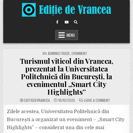
Skip
to
content
MENU
POSTED
ADMINISTRAȚIE
,
EVENIMENT
IN
Turismul viticol din Vrancea,
prezentat la Universitatea
Politehnică din București, la
evenimentul „Smart City
Highlights”
ON
EDITIEDEVRANCEA
10/10/2025
LEAVE A COMMENT
TURISMUL
VITICOL
DIN
Zilele acestea, Universitatea Politehnică din
VRANCEA,
PREZENTAT
București a organizat un eveniment – „Smart City
LA
UNIVERSITATEA
Highlights” – considerat una din cele mai
POLITEHNICĂ
DIN