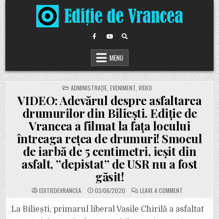
Skip
to
content
MENU
POSTED
ADMINISTRAȚIE
,
EVENIMENT
,
VIDEO
IN
VIDEO: Adevărul despre asfaltarea
drumurilor din Biliești. Ediție de
Vrancea a filmat la fața locului
întreaga rețea de drumuri! Smocul
de iarbă de 5 centimetri, ieșit din
asfalt, ”depistat” de USR nu a fost
găsit!
ON
EDITIEDEVRANCEA
03/06/2020
LEAVE A COMMENT
VIDEO:
ADEVĂRUL
DESPRE
La Biliești, primarul liberal Vasile Chirilă a asfaltat
ASFALTAREA