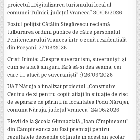
proiectul „Digitalizarea turismului local al
comunei Tulnici, județul Vrancea”
30/06/2026
Fostul polițist Cătălin Stegărescu reclamă
tulburarea ordinii publice de către personalul
Penitenciarului Vrancea într-o zonă rezidențială
din Focșani.
27/06/2026
Cristi Irimia: „Despre suveranism, suveraniști și
cum se atacă singuri, fără să-și dea seama, cei
care-i… atacă pe suveraniști” :)
26/06/2026
UAT Năruja a finalizat proiectul „Construire
Centru de zi pentru copiii aflați în situație de risc
de separare de părinți în localitatea Podu Nărujei,
comuna Năruja, județul Vrancea”
24/06/2026
Elevii de la Școala Gimnazială „Ioan Cîmpineanu”
din Câmpineanca au fost premiați pentru
rezultatele deosebite obținute în acest an școlar