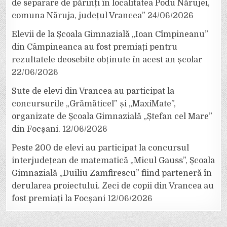
de separare de părinți în localitatea Podu Nărujei,
comuna Năruja, județul Vrancea”
24/06/2026
Elevii de la Școala Gimnazială „Ioan Cîmpineanu”
din Câmpineanca au fost premiați pentru
rezultatele deosebite obținute în acest an școlar
22/06/2026
Sute de elevi din Vrancea au participat la
concursurile „Grămăticel” și „MaxiMate”,
organizate de Școala Gimnazială „Ștefan cel Mare”
din Focșani.
12/06/2026
Peste 200 de elevi au participat la concursul
interjudețean de matematică „Micul Gauss”, Școala
Gimnazială „Duiliu Zamfirescu” fiind parteneră în
derularea proiectului. Zeci de copii din Vrancea au
fost premiați la Focșani
12/06/2026