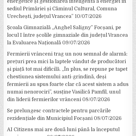
energetice și gestionarea inteligentă a energiei în
sediul Primăriei și Căminul Cultural, Comuna
Urechești, județul Vrancea”
10/07/2026
Școala Gimnazială „Anghel Saligny” Focșani, pe
locul I între școlile gimnaziale din județul Vrancea
la Evaluarea Națională
09/07/2026
Fermierii vrânceni trag un nou semnal de alarmă:
prețuri prea mici la laptele vândut de producători
și piață tot mai dificilă. „În plus, se repune pe tapet
chestiunea sistemului anti-grindină, deși
fermierii au spus foarte clar că acest sistem a adus
numai nenorociri”, susține Vasilică Pamfil, unul
din liderii fermierilor vrânceni
08/07/2026
Se prelungesc contractele pentru parcările
rezidențiale din Municipiul Focșani
08/07/2026
AI Citizens mai are două luni până la începutul