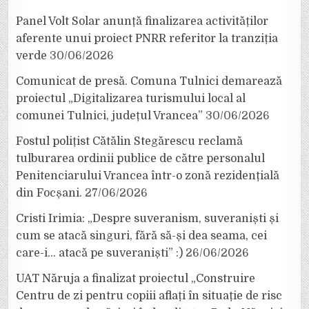
Panel Volt Solar anunță finalizarea activităților
aferente unui proiect PNRR referitor la tranziția
verde
30/06/2026
Comunicat de presă. Comuna Tulnici demarează
proiectul „Digitalizarea turismului local al
comunei Tulnici, județul Vrancea”
30/06/2026
Fostul polițist Cătălin Stegărescu reclamă
tulburarea ordinii publice de către personalul
Penitenciarului Vrancea într-o zonă rezidențială
din Focșani.
27/06/2026
Cristi Irimia: „Despre suveranism, suveraniști și
cum se atacă singuri, fără să-și dea seama, cei
care-i… atacă pe suveraniști” :)
26/06/2026
UAT Năruja a finalizat proiectul „Construire
Centru de zi pentru copiii aflați în situație de risc