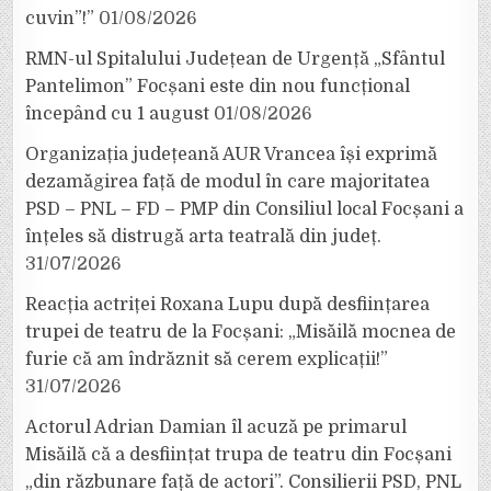
cuvin”!”
01/08/2026
RMN-ul Spitalului Județean de Urgență „Sfântul
Pantelimon” Focșani este din nou funcțional
începând cu 1 august
01/08/2026
Organizația județeană AUR Vrancea își exprimă
dezamăgirea față de modul în care majoritatea
PSD – PNL – FD – PMP din Consiliul local Focșani a
înțeles să distrugă arta teatrală din județ.
31/07/2026
Reacția actriței Roxana Lupu după desființarea
trupei de teatru de la Focșani: „Misăilă mocnea de
furie că am îndrăznit să cerem explicații!”
31/07/2026
Actorul Adrian Damian îl acuză pe primarul
Misăilă că a desființat trupa de teatru din Focșani
„din răzbunare față de actori”. Consilierii PSD, PNL