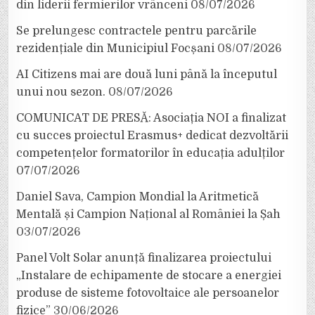
din liderii fermierilor vrânceni
08/07/2026
Se prelungesc contractele pentru parcările
rezidențiale din Municipiul Focșani
08/07/2026
AI Citizens mai are două luni până la începutul
unui nou sezon.
08/07/2026
COMUNICAT DE PRESĂ: Asociația NOI a finalizat
cu succes proiectul Erasmus+ dedicat dezvoltării
competențelor formatorilor în educația adulților
07/07/2026
Daniel Sava, Campion Mondial la Aritmetică
Mentală și Campion Național al României la Șah
03/07/2026
Panel Volt Solar anunță finalizarea proiectului
„Instalare de echipamente de stocare a energiei
produse de sisteme fotovoltaice ale persoanelor
fizice”
30/06/2026