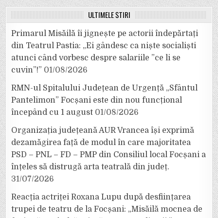
ULTIMELE ȘTIRI
Primarul Misăilă îi jignește pe actorii îndepărtați
din Teatrul Pastia: „Ei gândesc ca niște socialiști
atunci când vorbesc despre salariile ”ce li se
cuvin”!”
01/08/2026
RMN-ul Spitalului Județean de Urgență „Sfântul
Pantelimon” Focșani este din nou funcțional
începând cu 1 august
01/08/2026
Organizația județeană AUR Vrancea își exprimă
dezamăgirea față de modul în care majoritatea
PSD – PNL – FD – PMP din Consiliul local Focșani a
înțeles să distrugă arta teatrală din județ.
31/07/2026
Reacția actriței Roxana Lupu după desființarea
trupei de teatru de la Focșani: „Misăilă mocnea de