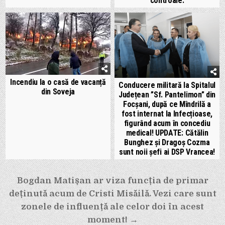
controale.
Incendiu la o casă de vacanță
Conducere militară la Spitalul
din Soveja
Județean ”Sf. Pantelimon” din
Focșani, după ce Mîndrilă a
fost internat la Infecțioase,
figurând acum în concediu
medical! UPDATE: Cătălin
Bunghez și Dragoș Cozma
sunt noii șefi ai DSP Vrancea!
Navigare
Bogdan Matișan ar viza funcția de primar
în
deținută acum de Cristi Misăilă. Vezi care sunt
articole
zonele de influență ale celor doi în acest
moment! →