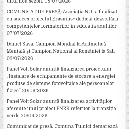
unui nou sezon.
08/07/2026
COMUNICAT DE PRESĂ: Asociația NOI a finalizat
cu succes proiectul Erasmus+ dedicat dezvoltării
competențelor formatorilor în educația adulților
07/07/2026
Daniel Sava, Campion Mondial la Aritmetică
Mentală și Campion Național al României la Șah
03/07/2026
Panel Volt Solar anunță finalizarea proiectului
„Instalare de echipamente de stocare a energiei
produse de sisteme fotovoltaice ale persoanelor
fizice”
30/06/2026
Panel Volt Solar anunță finalizarea activităților
aferente unui proiect PNRR referitor la tranziția
verde
30/06/2026
Comunicat de presă. Comuna Tulnici demarează