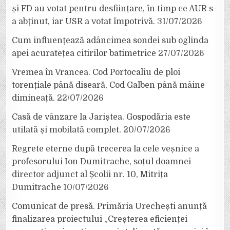
și FD au votat pentru desființare, în timp ce AUR s-
a abținut, iar USR a votat împotrivă.
31/07/2026
Cum influențează adâncimea sondei sub oglinda
apei acuratețea citirilor batimetrice
27/07/2026
Vremea în Vrancea. Cod Portocaliu de ploi
torențiale până diseară, Cod Galben până mâine
dimineață.
22/07/2026
Casă de vânzare la Jariștea. Gospodăria este
utilată și mobilată complet.
20/07/2026
Regrete eterne după trecerea la cele veșnice a
profesorului Ion Dumitrache, soțul doamnei
director adjunct al Școlii nr. 10, Mitrița
Dumitrache
10/07/2026
Comunicat de presă. Primăria Urechești anunță
finalizarea proiectului „Creșterea eficienței