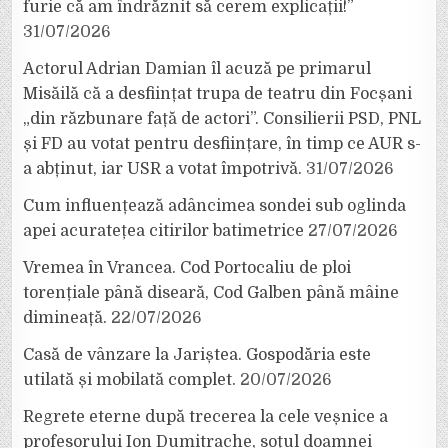
furie că am îndrăznit să cerem explicații!”
31/07/2026
Actorul Adrian Damian îl acuză pe primarul
Misăilă că a desființat trupa de teatru din Focșani
„din răzbunare față de actori”. Consilierii PSD, PNL
și FD au votat pentru desființare, în timp ce AUR s-
a abținut, iar USR a votat împotrivă.
31/07/2026
Cum influențează adâncimea sondei sub oglinda
apei acuratețea citirilor batimetrice
27/07/2026
Vremea în Vrancea. Cod Portocaliu de ploi
torențiale până diseară, Cod Galben până mâine
dimineață.
22/07/2026
Casă de vânzare la Jariștea. Gospodăria este
utilată și mobilată complet.
20/07/2026
Regrete eterne după trecerea la cele veșnice a
profesorului Ion Dumitrache, soțul doamnei