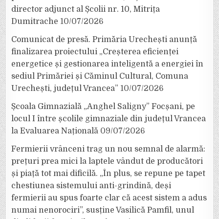
director adjunct al Școlii nr. 10, Mitrița
Dumitrache
10/07/2026
Comunicat de presă. Primăria Urechești anunță
finalizarea proiectului „Creșterea eficienței
energetice și gestionarea inteligentă a energiei în
sediul Primăriei și Căminul Cultural, Comuna
Urechești, județul Vrancea”
10/07/2026
Școala Gimnazială „Anghel Saligny” Focșani, pe
locul I între școlile gimnaziale din județul Vrancea
la Evaluarea Națională
09/07/2026
Fermierii vrânceni trag un nou semnal de alarmă:
prețuri prea mici la laptele vândut de producători
și piață tot mai dificilă. „În plus, se repune pe tapet
chestiunea sistemului anti-grindină, deși
fermierii au spus foarte clar că acest sistem a adus
numai nenorociri”, susține Vasilică Pamfil, unul