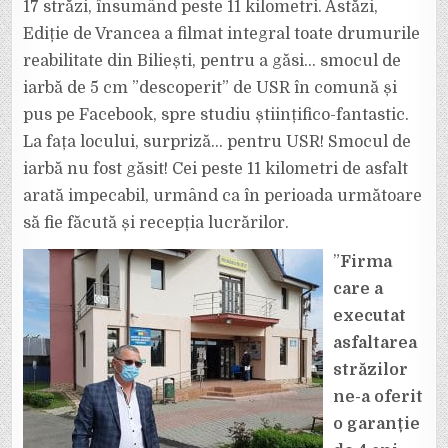
DRUMURILOR
17 străzi, însumând peste 11 kilometri. Astăzi,
DIN
BILIEȘTI.
Ediție de Vrancea a filmat integral toate drumurile
EDIȚIE
DE
reabilitate din Biliești, pentru a găsi… smocul de
VRANCEA
A
FILMAT
iarbă de 5 cm ”descoperit” de USR în comună și
LA
FAȚA
pus pe Facebook, spre studiu științifico-fantastic.
LOCULUI
ÎNTREAGA
La fața locului, surpriză… pentru USR! Smocul de
REȚEA
DE
iarbă nu fost găsit! Cei peste 11 kilometri de asfalt
DRUMURI!
SMOCUL
DE
arată impecabil, urmând ca în perioada următoare
IARBĂ
DE
să fie făcută și recepția lucrărilor.
5
CENTIMETRI,
IEȘIT
”
Firma
DIN
ASFALT,
care a
”DEPISTAT”
DE
USR
executat
NU
A
asfaltarea
FOST
GĂSIT!
străzilor
ne-a oferit
o garanție