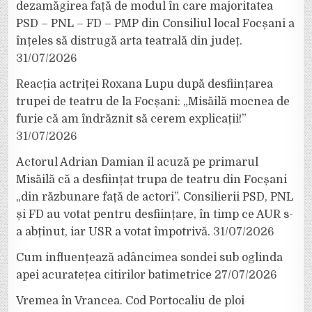
dezamăgirea față de modul în care majoritatea
PSD – PNL – FD – PMP din Consiliul local Focșani a
înțeles să distrugă arta teatrală din județ.
31/07/2026
Reacția actriței Roxana Lupu după desființarea
trupei de teatru de la Focșani: „Misăilă mocnea de
furie că am îndrăznit să cerem explicații!”
31/07/2026
Actorul Adrian Damian îl acuză pe primarul
Misăilă că a desființat trupa de teatru din Focșani
„din răzbunare față de actori”. Consilierii PSD, PNL
și FD au votat pentru desființare, în timp ce AUR s-
a abținut, iar USR a votat împotrivă.
31/07/2026
Cum influențează adâncimea sondei sub oglinda
apei acuratețea citirilor batimetrice
27/07/2026
Vremea în Vrancea. Cod Portocaliu de ploi