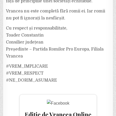
față de principiile unei societăți echitabile.
Vrancea nu este completă fără romii ei. Iar romii
nu pot fi ignorați la nesfârșit.
Cu respect și responsabilitate,
Toader Constantin
Consilier județean
Președinte – Partida Romilor Pro Europa, Filiala
Vrancea
#VREM_IMPLICARE
#VREM_RESPECT
#NE_DORIM_ASUMARE
Ediție de Vrancea Online