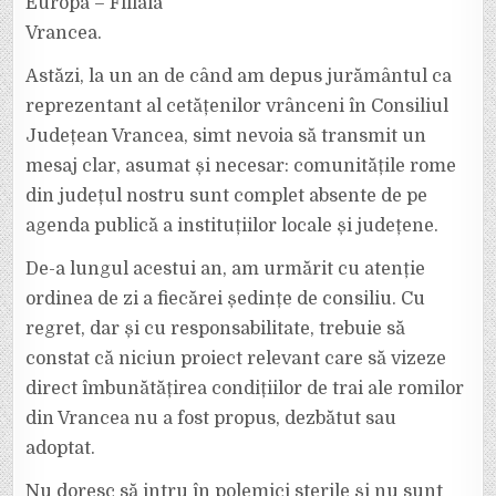
Europa – Filiala
Vrancea.
Astăzi, la un an de când am depus jurământul ca
reprezentant al cetățenilor vrânceni în Consiliul
Județean Vrancea, simt nevoia să transmit un
mesaj clar, asumat și necesar: comunitățile rome
din județul nostru sunt complet absente de pe
agenda publică a instituțiilor locale și județene.
De-a lungul acestui an, am urmărit cu atenție
ordinea de zi a fiecărei ședințe de consiliu. Cu
regret, dar și cu responsabilitate, trebuie să
constat că niciun proiect relevant care să vizeze
direct îmbunătățirea condițiilor de trai ale romilor
din Vrancea nu a fost propus, dezbătut sau
adoptat.
Nu doresc să intru în polemici sterile și nu sunt