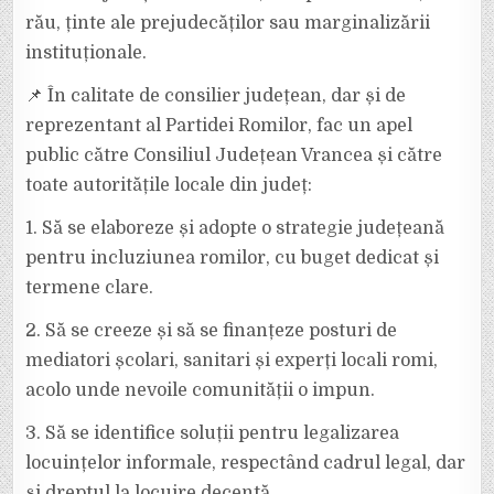
rău, ținte ale prejudecăților sau marginalizării
instituționale.
📌 În calitate de consilier județean, dar și de
reprezentant al Partidei Romilor, fac un apel
public către Consiliul Județean Vrancea și către
toate autoritățile locale din județ:
1. Să se elaboreze și adopte o strategie județeană
pentru incluziunea romilor, cu buget dedicat și
termene clare.
2. Să se creeze și să se finanțeze posturi de
mediatori școlari, sanitari și experți locali romi,
acolo unde nevoile comunității o impun.
3. Să se identifice soluții pentru legalizarea
locuințelor informale, respectând cadrul legal, dar
și dreptul la locuire decentă.