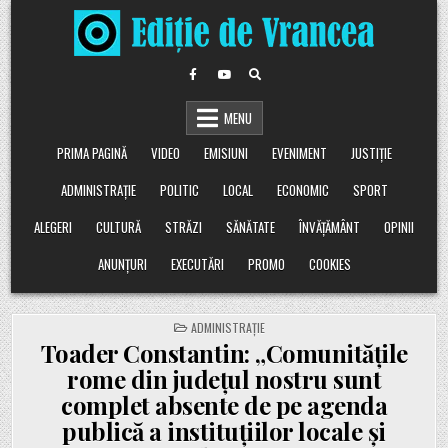
Skip
to
content
MENU
PRIMA PAGINĂ
VIDEO
EMISIUNI
EVENIMENT
JUSTIȚIE
ADMINISTRAȚIE
POLITIC
LOCAL
ECONOMIC
SPORT
ALEGERI
CULTURĂ
STRĂZI
SĂNĂTATE
ÎNVĂȚĂMÂNT
OPINII
ANUNȚURI
EXECUTĂRI
PROMO
COOKIES
POSTED
ADMINISTRAȚIE
IN
Toader Constantin: „Comunitățile
rome din județul nostru sunt
complet absente de pe agenda
publică a instituțiilor locale și