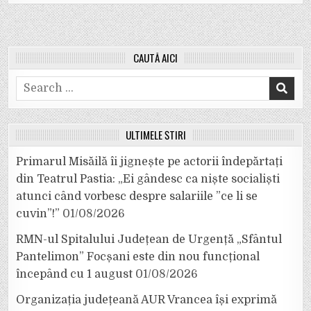
CAUTĂ AICI
Search
for:
ULTIMELE ȘTIRI
Primarul Misăilă îi jignește pe actorii îndepărtați
din Teatrul Pastia: „Ei gândesc ca niște socialiști
atunci când vorbesc despre salariile ”ce li se
cuvin”!”
01/08/2026
RMN-ul Spitalului Județean de Urgență „Sfântul
Pantelimon” Focșani este din nou funcțional
începând cu 1 august
01/08/2026
Organizația județeană AUR Vrancea își exprimă