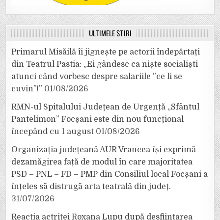
ULTIMELE ȘTIRI
Primarul Misăilă îi jignește pe actorii îndepărtați
din Teatrul Pastia: „Ei gândesc ca niște socialiști
atunci când vorbesc despre salariile ”ce li se
cuvin”!”
01/08/2026
RMN-ul Spitalului Județean de Urgență „Sfântul
Pantelimon” Focșani este din nou funcțional
începând cu 1 august
01/08/2026
Organizația județeană AUR Vrancea își exprimă
dezamăgirea față de modul în care majoritatea
PSD – PNL – FD – PMP din Consiliul local Focșani a
înțeles să distrugă arta teatrală din județ.
31/07/2026
Reacția actriței Roxana Lupu după desființarea