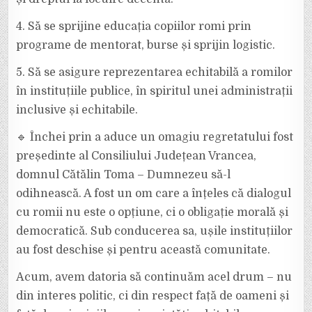
4. Să se sprijine educația copiilor romi prin
programe de mentorat, burse și sprijin logistic.
5. Să se asigure reprezentarea echitabilă a romilor
în instituțiile publice, în spiritul unei administrații
inclusive și echitabile.
🔹 Închei prin a aduce un omagiu regretatului fost
președinte al Consiliului Județean Vrancea,
domnul Cătălin Toma – Dumnezeu să-l
odihnească. A fost un om care a înțeles că dialogul
cu romii nu este o opțiune, ci o obligație morală și
democratică. Sub conducerea sa, ușile instituțiilor
au fost deschise și pentru această comunitate.
Acum, avem datoria să continuăm acel drum – nu
din interes politic, ci din respect față de oameni și