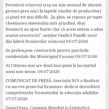
Fermierii vrânceni trag un nou semnal de alarmă:
prețuri prea mici la laptele vândut de producători
și piață tot mai dificilă. „În plus, se repune pe tapet
chestiunea sistemului anti-grindină, deși
fermierii au spus foarte clar că acest sistem a adus
numai nenorociri”, susține Vasilică Pamfil, unul
din liderii fermierilor vrânceni
08/07/2026
Se prelungesc contractele pentru parcările
rezidențiale din Municipiul Focșani
08/07/2026
AI Citizens mai are două luni până la începutul
unui nou sezon.
08/07/2026
COMUNICAT DE PRESĂ: Asociația NOI a finalizat
cu succes proiectul Erasmus+ dedicat dezvoltării
competențelor formatorilor în educația adulților
07/07/2026
Daniel Sava, Campion Mondial la Aritmetică