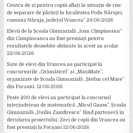
Centru de zi pentru copiii aflați în situație de risc
de separare de părinți în localitatea Podu Nărujei,
comuna Năruja, județul Vrancea”
24/06/2026
Elevii de la Școala Gimnazială „Ioan Cîmpineanu”
din Câmpineanca au fost premiați pentru
rezultatele deosebite obținute în acest an școlar
22/06/2026
Sute de elevi din Vrancea au participat la
concursurile „Grămăticel” și „MaxiMate”,
organizate de Școala Gimnazială „Ștefan cel Mare”
din Focșani.
12/06/2026
Peste 200 de elevi au participat la concursul
interjudețean de matematică „Micul Gauss”, Școala
Gimnazială „Duiliu Zamfirescu” fiind parteneră în
derularea proiectului. Zeci de copii din Vrancea au
fost premiați la Focșani
12/06/2026