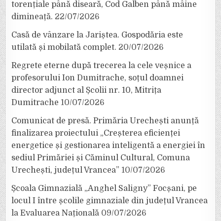
torențiale până diseară, Cod Galben până mâine
dimineață.
22/07/2026
Casă de vânzare la Jariștea. Gospodăria este
utilată și mobilată complet.
20/07/2026
Regrete eterne după trecerea la cele veșnice a
profesorului Ion Dumitrache, soțul doamnei
director adjunct al Școlii nr. 10, Mitrița
Dumitrache
10/07/2026
Comunicat de presă. Primăria Urechești anunță
finalizarea proiectului „Creșterea eficienței
energetice și gestionarea inteligentă a energiei în
sediul Primăriei și Căminul Cultural, Comuna
Urechești, județul Vrancea”
10/07/2026
Școala Gimnazială „Anghel Saligny” Focșani, pe
locul I între școlile gimnaziale din județul Vrancea
la Evaluarea Națională
09/07/2026