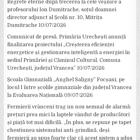
Regrete eterne după trecerea la cele veșnice a
profesorului Ion Dumitrache, soțul doamnei
director adjunct al Școlii nr. 10, Mitrița
Dumitrache
10/07/2026
Comunicat de presă. Primăria Urechești anunță
finalizarea proiectului „Creșterea eficienței
energetice și gestionarea inteligentă a energiei în
sediul Primăriei și Căminul Cultural, Comuna
Urechești, județul Vrancea”
10/07/2026
Școala Gimnazială „Anghel Saligny” Focșani, pe
locul I între școlile gimnaziale din județul Vrancea
la Evaluarea Națională
09/07/2026
Fermierii vrânceni trag un nou semnal de alarmă:
prețuri prea mici la laptele vândut de producători
și piață tot mai dificilă. „În plus, se repune pe tapet
chestiunea sistemului anti-grindină, deși
fermierii au spus foarte clar că acest sistem a adus