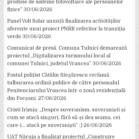
produse de sisteme fotovoltaice ale persoanelor
fizice”
30/06/2026
Panel Volt Solar anunță finalizarea activităților
aferente unui proiect PNRR referitor la tranziția
verde
30/06/2026
Comunicat de presă. Comuna Tulnici demarează
proiectul „Digitalizarea turismului local al
comunei Tulnici, județul Vrancea”
30/06/2026
Fostul polițist Cătălin Stegărescu reclamă
tulburarea ordinii publice de către personalul
Penitenciarului Vrancea într-o zonă rezidențială
din Focșani.
27/06/2026
Cristi Irimia: „Despre suveranism, suveraniști și
cum se atacă singuri, fără să-și dea seama, cei
care-i… atacă pe suveraniști” :)
26/06/2026
UAT Năruja a finalizat proiectul „Construire