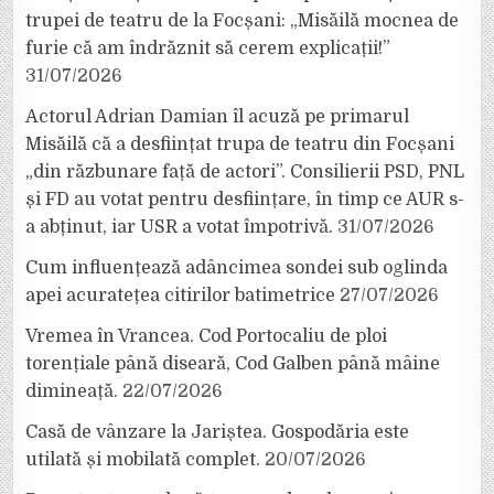
trupei de teatru de la Focșani: „Misăilă mocnea de
furie că am îndrăznit să cerem explicații!”
31/07/2026
Actorul Adrian Damian îl acuză pe primarul
Misăilă că a desființat trupa de teatru din Focșani
„din răzbunare față de actori”. Consilierii PSD, PNL
și FD au votat pentru desființare, în timp ce AUR s-
a abținut, iar USR a votat împotrivă.
31/07/2026
Cum influențează adâncimea sondei sub oglinda
apei acuratețea citirilor batimetrice
27/07/2026
Vremea în Vrancea. Cod Portocaliu de ploi
torențiale până diseară, Cod Galben până mâine
dimineață.
22/07/2026
Casă de vânzare la Jariștea. Gospodăria este
utilată și mobilată complet.
20/07/2026