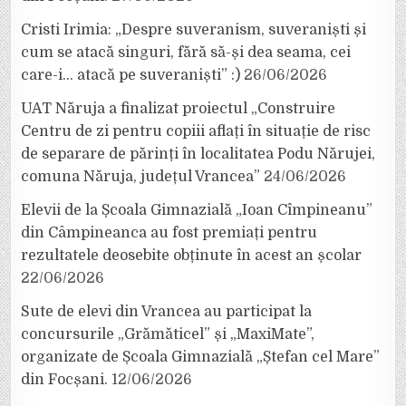
Cristi Irimia: „Despre suveranism, suveraniști și
cum se atacă singuri, fără să-și dea seama, cei
care-i… atacă pe suveraniști” :)
26/06/2026
UAT Năruja a finalizat proiectul „Construire
Centru de zi pentru copiii aflați în situație de risc
de separare de părinți în localitatea Podu Nărujei,
comuna Năruja, județul Vrancea”
24/06/2026
Elevii de la Școala Gimnazială „Ioan Cîmpineanu”
din Câmpineanca au fost premiați pentru
rezultatele deosebite obținute în acest an școlar
22/06/2026
Sute de elevi din Vrancea au participat la
concursurile „Grămăticel” și „MaxiMate”,
organizate de Școala Gimnazială „Ștefan cel Mare”
din Focșani.
12/06/2026