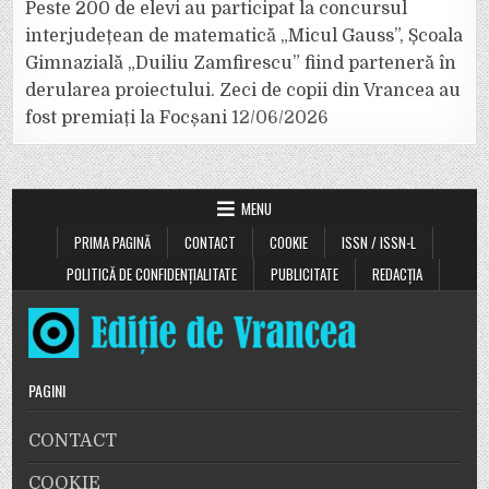
Peste 200 de elevi au participat la concursul
interjudețean de matematică „Micul Gauss”, Școala
Gimnazială „Duiliu Zamfirescu” fiind parteneră în
derularea proiectului. Zeci de copii din Vrancea au
fost premiați la Focșani
12/06/2026
MENU
PRIMA PAGINĂ
CONTACT
COOKIE
ISSN / ISSN-L
POLITICĂ DE CONFIDENȚIALITATE
PUBLICITATE
REDACȚIA
PAGINI
CONTACT
COOKIE