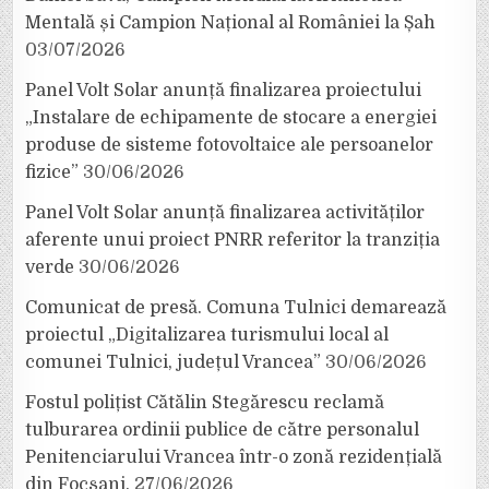
Mentală și Campion Național al României la Șah
03/07/2026
Panel Volt Solar anunță finalizarea proiectului
„Instalare de echipamente de stocare a energiei
produse de sisteme fotovoltaice ale persoanelor
fizice”
30/06/2026
Panel Volt Solar anunță finalizarea activităților
aferente unui proiect PNRR referitor la tranziția
verde
30/06/2026
Comunicat de presă. Comuna Tulnici demarează
proiectul „Digitalizarea turismului local al
comunei Tulnici, județul Vrancea”
30/06/2026
Fostul polițist Cătălin Stegărescu reclamă
tulburarea ordinii publice de către personalul
Penitenciarului Vrancea într-o zonă rezidențială
din Focșani.
27/06/2026