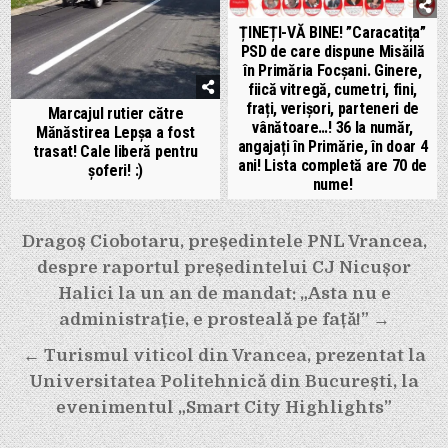
ȚINEȚI-VĂ BINE! ”Caracatița”
PSD de care dispune Misăilă
în Primăria Focșani. Ginere,
fiică vitregă, cumetri, fini,
frați, verișori, parteneri de
Marcajul rutier către
vânătoare…! 36 la număr,
Mănăstirea Lepșa a fost
angajați în Primărie, în doar 4
trasat! Cale liberă pentru
ani! Lista completă are 70 de
șoferi! :)
nume!
Navigare
Dragoș Ciobotaru, președintele PNL Vrancea,
despre raportul președintelui CJ Nicușor
în
Halici la un an de mandat: „Asta nu e
articole
administrație, e prosteală pe față!” →
← Turismul viticol din Vrancea, prezentat la
Universitatea Politehnică din București, la
evenimentul „Smart City Highlights”