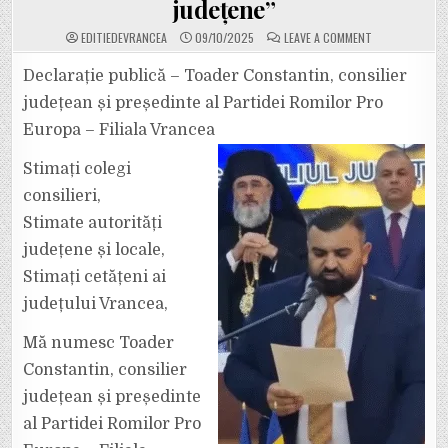
județene”
ON
EDITIEDEVRANCEA
09/10/2025
LEAVE A COMMENT
TOADER
CONSTANTIN:
„COMUNITĂȚILE
Declarație publică – Toader Constantin, consilier
ROME
DIN
județean și președinte al Partidei Romilor Pro
JUDEȚUL
NOSTRU
Europa – Filiala Vrancea
SUNT
COMPLET
ABSENTE
Stimați colegi
DE
PE
AGENDA
consilieri,
PUBLICĂ
A
Stimate autorități
INSTITUȚIILOR
LOCALE
județene și locale,
ȘI
JUDEȚENE”
Stimați cetățeni ai
județului Vrancea,
Mă numesc Toader
Constantin, consilier
județean și președinte
al Partidei Romilor Pro