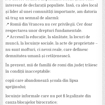
interesat de declarații populiste. Însă, ca ales local
și lider al unei comunități importante, am datoria
să trag un semnal de alarmă:
📍 Romii din Vrancea nu cer privilegii. Cer doar
respectarea unor drepturi fundamentale.
📍 Accesul la educație, la sănătate, la locuri de
muncă, la locuințe sociale, la acte de proprietate –
nu sunt mofturi, ci nevoi reale, care definesc
demnitatea umană și cetățenească.
În prezent, mii de familii de romi din județ trăiesc
în condiții inacceptabile:
copii care abandonează școala din lipsa
sprijinului;
locuințe informale care nu pot fi legalizate din
cauza blocajelor birocratice;