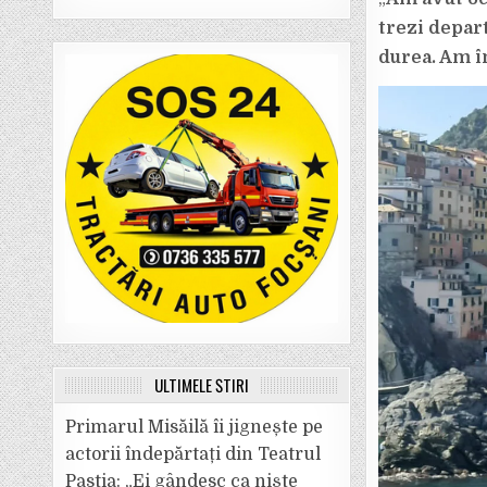
trezi depar
durea. Am î
ULTIMELE ȘTIRI
Primarul Misăilă îi jignește pe
actorii îndepărtați din Teatrul
Pastia: „Ei gândesc ca niște