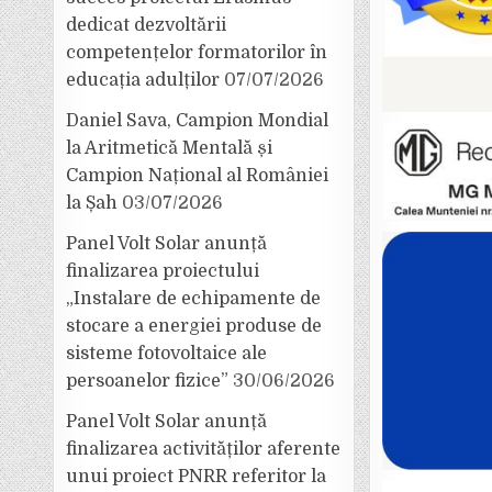
dedicat dezvoltării
competențelor formatorilor în
educația adulților
07/07/2026
Daniel Sava, Campion Mondial
la Aritmetică Mentală și
Campion Național al României
la Șah
03/07/2026
Panel Volt Solar anunță
finalizarea proiectului
„Instalare de echipamente de
stocare a energiei produse de
sisteme fotovoltaice ale
persoanelor fizice”
30/06/2026
Panel Volt Solar anunță
finalizarea activităților aferente
unui proiect PNRR referitor la