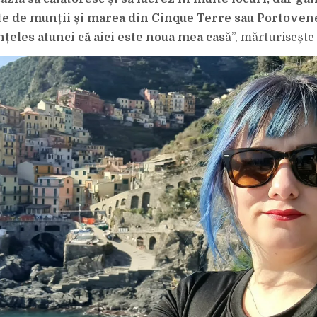
te de munții și marea din Cinque Terre sau Portove
nțeles atunci că aici este noua mea cas
ă”, mărturisește