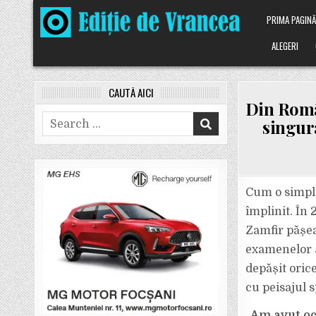
Skip
PRIMA PAGIN
to
content
ALEGERI
CAUTĂ AICI
Din Româ
Search
singur
for:
Cum o simplă
împlinit. În 
Zamfir pășea
examenelor șc
depășit oric
cu peisajul 
„
Am avut oca