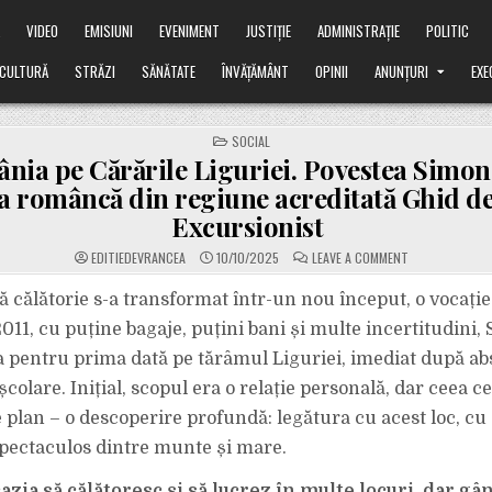
Ă
VIDEO
EMISIUNI
EVENIMENT
JUSTIȚIE
ADMINISTRAȚIE
POLITIC
CULTURĂ
STRĂZI
SĂNĂTATE
ÎNVĂȚĂMÂNT
OPINII
ANUNȚURI
EXE
POSTED
SOCIAL
IN
nia pe Cărările Liguriei. Povestea Simon
a româncă din regiune acreditată Ghid d
Excursionist
ON
EDITIEDEVRANCEA
10/10/2025
LEAVE A COMMENT
DIN
ROMÂNIA
PE
 călătorie s-a transformat într-un nou început, o vocație 
CĂRĂRILE
LIGURIEI.
2011, cu puține bagaje, puțini bani și multe incertitudini
POVESTEA
SIMONEI
 pentru prima dată pe tărâmul Liguriei, imediat după ab
ZAMFIR,
SINGURA
olare. Inițial, scopul era o relație personală, dar ceea c
ROMÂNCĂ
DIN
REGIUNE
e plan – o descoperire profundă: legătura cu acest loc, cu
ACREDITATĂ
GHID
spectaculos dintre munte și mare.
DE
MEDIU
EXCURSIONIST
zia să călătoresc și să lucrez în multe locuri, dar gâ