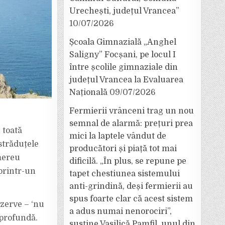
Urechești, județul Vrancea”
10/07/2026
Școala Gimnazială „Anghel
Saligny” Focșani, pe locul I
între școlile gimnaziale din
județul Vrancea la Evaluarea
Națională
09/07/2026
Fermierii vrânceni trag un nou
semnal de alarmă: prețuri prea
 toată
mici la laptele vândut de
străduțele
producători și piață tot mai
 mereu
dificilă. „În plus, se repune pe
 printr-un
tapet chestiunea sistemului
anti-grindină, deși fermierii au
spus foarte clar că acest sistem
ezerve – ‘nu
a adus numai nenorociri”,
 profundă.
susține Vasilică Pamfil, unul din