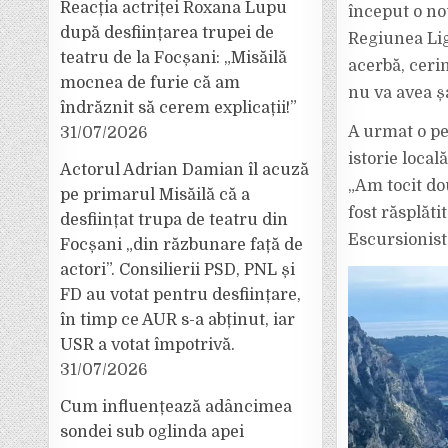
Reacția actriței Roxana Lupu
început o no
după desființarea trupei de
Regiunea Lig
teatru de la Focșani: „Misăilă
acerbă, cerin
mocnea de furie că am
nu va avea ș
îndrăznit să cerem explicații!”
A urmat o per
31/07/2026
istorie local
Actorul Adrian Damian îl acuză
„Am tocit do
pe primarul Misăilă că a
fost răsplăt
desființat trupa de teatru din
Escursionist
Focșani „din răzbunare față de
actori”. Consilierii PSD, PNL și
FD au votat pentru desființare,
în timp ce AUR s-a abținut, iar
USR a votat împotrivă.
31/07/2026
Cum influențează adâncimea
sondei sub oglinda apei