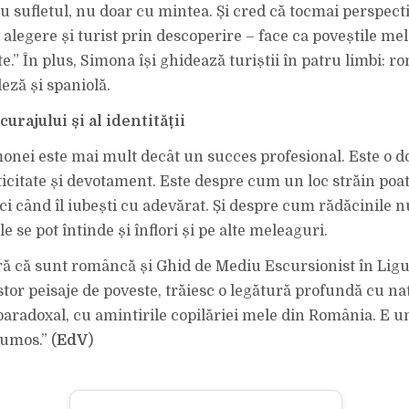
u sufletul, nu doar cu mintea. Și cred că tocmai perspect
 alegere și turist prin descoperire – face ca poveștile mel
.” În plus, Simona își ghidează turiștii în patru limbi: r
leză și spaniolă.
urajului și al identității
onei este mai mult decât un succes profesional. Este o d
ticitate și devotament. Este despre cum un loc străin poa
ci când îl iubești cu adevărat. Și despre cum rădăcinile n
le se pot întinde și înflori și pe alte meleaguri.
 că sunt româncă și Ghid de Mediu Escursionist în Liguri
stor peisaje de poveste, trăiesc o legătură profundă cu na
, paradoxal, cu amintirile copilăriei mele din România. E u
rumos.” (
EdV
)