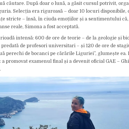
uă căutare. După doar o lună, a găsit cursul potrivit, orga
uria. Selecția era riguroasă – doar 10 locuri disponibile
țe stricte – însă, în ciuda emoțiilor și a sentimentului că, 
anse reale, Simona a fost acceptată.
ioadă intensă: 600 de ore de teorie – de la geologie și bio
ă predată de profesori universitari – și 120 de ore de stagi
uă perechi de bocanci pe cărările Liguriei”, glumește ea. 
it: a promovat examenul final și a devenit oficial GAE – G
.