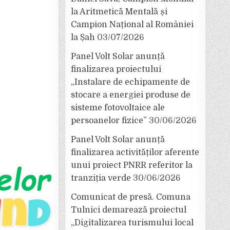
la Aritmetică Mentală și
Campion Național al României
la Șah
03/07/2026
Panel Volt Solar anunță
finalizarea proiectului
„Instalare de echipamente de
stocare a energiei produse de
sisteme fotovoltaice ale
persoanelor fizice”
30/06/2026
Panel Volt Solar anunță
finalizarea activităților aferente
unui proiect PNRR referitor la
tranziția verde
30/06/2026
Comunicat de presă. Comuna
Tulnici demarează proiectul
„Digitalizarea turismului local