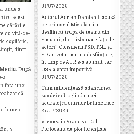
31/07/2026
a, unde a
entru acest
Actorul Adrian Damian îl acuză
pe primarul Misăilă că a
pe cărările
desființat trupa de teatru din
te cu viță-de-
Focșani „din răzbunare față de
de copilărie,
actori”. Consilierii PSD, PNL și
mțit, dintr-
FD au votat pentru desființare,
în timp ce AUR s-a abținut, iar
e Mediu
. După
USR a votat împotrivă.
31/07/2026
s-a
n fața unei
Cum influențează adâncimea
ealizat că
sondei sub oglinda apei
u
acuratețea citirilor batimetrice
 cu lumea
27/07/2026
Vremea în Vrancea. Cod
Portocaliu de ploi torențiale
său, a