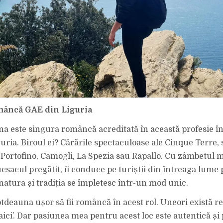
mâncă GAE din Liguria
na este singura româncă acreditată în această profesie în
uria. Biroul ei? Cărările spectaculoase ale Cinque Terre, 
n Portofino, Camogli, La Spezia sau Rapallo. Cu zâmbetul
ucsacul pregătit, îi conduce pe turiștii din întreaga lume
atura și tradiția se împletesc într-un mod unic.
otdeauna ușor să fii româncă în acest rol. Uneori există r
aici’. Dar pasiunea mea pentru acest loc este autentică și