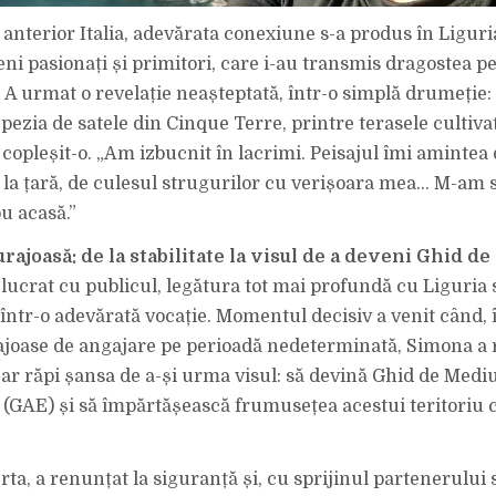
 anterior Italia, adevărata conexiune s-a produs în Liguri
eni pasionați și primitori, care i-au transmis dragostea p
. A urmat o revelație neașteptată, într-o simplă drumeție: 
pezia de satele din Cinque Terre, printre terasele cultiva
 copleșit-o. „Am izbucnit în lacrimi. Peisajul îmi amintea 
 la țară, de culesul strugurilor cu verișoara mea… M-am si
u acasă.”
rajoasă: de la stabilitate la visul de a deveni Ghid d
 lucrat cu publicul, legătura tot mai profundă cu Liguria 
într-o adevărată vocație. Momentul decisiv a venit când, î
ajoase de angajare pe perioadă nedeterminată, Simona a r
i-ar răpi șansa de a-și urma visul: să devină Ghid de Medi
 (GAE) și să împărtășească frumusețea acestui teritoriu
rta, a renunțat la siguranță și, cu sprijinul partenerului 