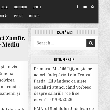
LOCAL
ECONOMIC
SPORT
CUTĂRI
PROMO
COOKIES
CAUTĂ AICI
ei Zamfir,
Search
e Mediu
for:
ULTIMELE ȘTIRI
și un vis
Primarul Misăilă îi jignește pe
, Simona
actorii îndepărtați din Teatrul
solvirea
Pastia: „Ei gândesc ca niște
e a urmat a
socialiști atunci când vorbesc
 oamenii și
despre salariile ”ce li se
cuvin”!”
01/08/2026
RMN-ul Spitalului Județean de
ndul de a mă