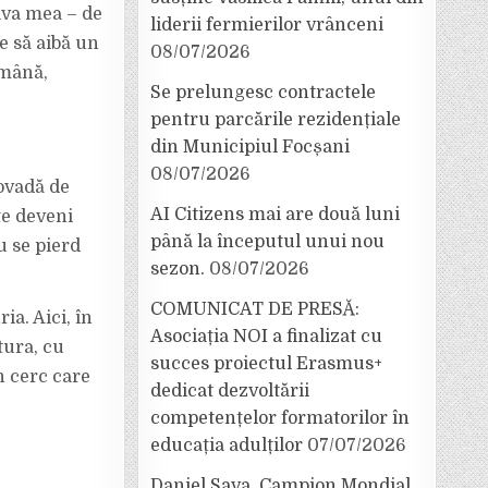
iva mea – de
liderii fermierilor vrânceni
e să aibă un
08/07/2026
omână,
Se prelungesc contractele
pentru parcările rezidențiale
din Municipiul Focșani
08/07/2026
ovadă de
AI Citizens mai are două luni
te deveni
până la începutul unui nou
u se pierd
sezon.
08/07/2026
COMUNICAT DE PRESĂ:
a. Aici, în
Asociația NOI a finalizat cu
tura, cu
succes proiectul Erasmus+
n cerc care
dedicat dezvoltării
competențelor formatorilor în
educația adulților
07/07/2026
Daniel Sava, Campion Mondial