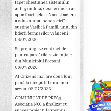
tapet chestiunea sistemului
anti-grindină, deși fermierii au
spus foarte clar că acest sistem
a adus numai nenorociri”,
susține Vasilică Pamfil, unul din
liderii fermierilor vrânceni
08/07/2026
Se prelungesc contractele
pentru parcările rezidențiale
din Municipiul Focșani
08/07/2026
AI Citizens mai are două luni
până la începutul unui nou
sezon.
08/07/2026
COMUNICAT DE PRESĂ:
Asociația NOI a finalizat cu
succes proiectul Erasmus+