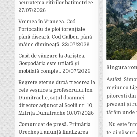
acuratețea citirilor batimetrice
27/07/2026
Vremea în Vrancea. Cod
Portocaliu de ploi torențiale
până diseară, Cod Galben până
mâine dimineață.
22/07/2026
Casă de vânzare la Jariștea.
Gospodăria este utilată și
Singura ro
mobilată complet.
20/07/2026
Astăzi, Simo
Regrete eterne după trecerea la
regiunea Lig
cele veșnice a profesorului Ion
pitorești di
Dumitrache, soțul doamnei
prezent și r
director adjunct al Școlii nr. 10,
tărâm unde n
Mitrița Dumitrache
10/07/2026
„Nu este înt
Comunicat de presă. Primăria
Urechești anunță finalizarea
te-ai născut 