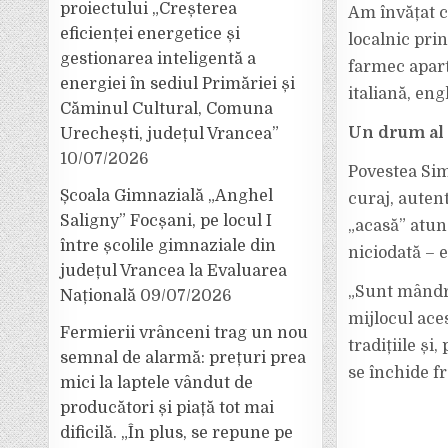
proiectului „Creșterea
Am învățat c
eficienței energetice și
localnic prin
gestionarea inteligentă a
farmec aparte
energiei în sediul Primăriei și
italiană, eng
Căminul Cultural, Comuna
Un drum al c
Urechești, județul Vrancea”
10/07/2026
Povestea Sim
Școala Gimnazială „Anghel
curaj, auten
Saligny” Focșani, pe locul I
„acasă” atun
între școlile gimnaziale din
niciodată – e
județul Vrancea la Evaluarea
„Sunt mândră
Națională
09/07/2026
mijlocul ace
Fermierii vrânceni trag un nou
tradițiile și
semnal de alarmă: prețuri prea
se închide f
mici la laptele vândut de
producători și piață tot mai
dificilă. „În plus, se repune pe