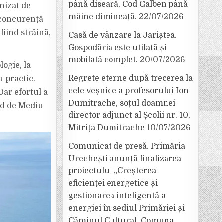
până diseară, Cod Galben până
nizat de
mâine dimineață.
22/07/2026
, concurență
fiind străină,
Casă de vânzare la Jariștea.
Gospodăria este utilată și
mobilată complet.
20/07/2026
logie, la
Regrete eterne după trecerea la
u practic.
cele veșnice a profesorului Ion
Dar efortul a
Dumitrache, soțul doamnei
hid de Mediu
director adjunct al Școlii nr. 10,
Mitrița Dumitrache
10/07/2026
Comunicat de presă. Primăria
Urechești anunță finalizarea
proiectului „Creșterea
eficienței energetice și
gestionarea inteligentă a
energiei în sediul Primăriei și
Căminul Cultural, Comuna