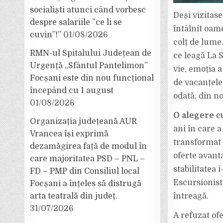
socialiști atunci când vorbesc
Deși vizitase
despre salariile ”ce li se
întâlnit oam
cuvin”!”
01/08/2026
colț de lume
RMN-ul Spitalului Județean de
ce leagă La S
Urgență „Sfântul Pantelimon”
vie, emoția a
Focșani este din nou funcțional
de vacanțele
începând cu 1 august
odată, din no
01/08/2026
O alegere cu
Organizația județeană AUR
ani în care a
Vrancea își exprimă
transformat 
dezamăgirea față de modul în
oferte avant
care majoritatea PSD – PNL –
stabilitatea 
FD – PMP din Consiliul local
Escursionist
Focșani a înțeles să distrugă
întreagă.
arta teatrală din județ.
31/07/2026
A refuzat ofe