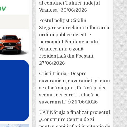
al comunei Tulnici, județul
Vrancea”
30/06/2026
Fostul polițist Cătălin
Stegărescu reclamă tulburarea
ordinii publice de către
personalul Penitenciarului
Vrancea într-o zonă
rezidențială din Focșani.
27/06/2026
Cristi Irimia: „Despre
suveranism, suveraniști și cum
se atacă singuri, fără să-și dea
seama, cei care-i… atacă pe
suveraniști” :)
26/06/2026
UAT Năruja a finalizat proiectul
„Construire Centru de zi
pentru copiii aflați în situație de