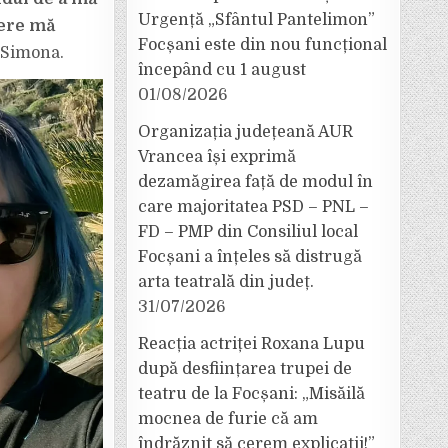
Urgență „Sfântul Pantelimon”
nere mă
Focșani este din nou funcțional
 Simona.
începând cu 1 august
01/08/2026
Organizația județeană AUR
Vrancea își exprimă
dezamăgirea față de modul în
care majoritatea PSD – PNL –
FD – PMP din Consiliul local
Focșani a înțeles să distrugă
arta teatrală din județ.
31/07/2026
Reacția actriței Roxana Lupu
după desființarea trupei de
teatru de la Focșani: „Misăilă
mocnea de furie că am
îndrăznit să cerem explicații!”