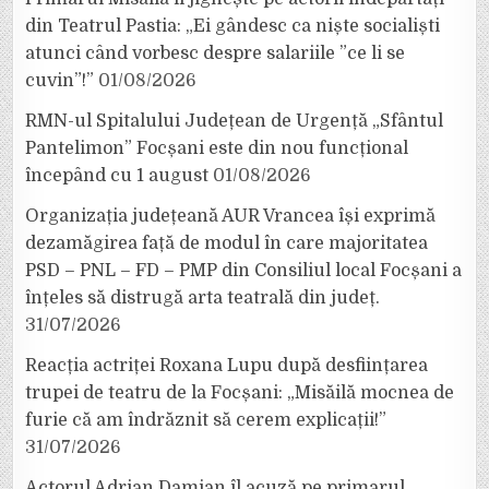
din Teatrul Pastia: „Ei gândesc ca niște socialiști
atunci când vorbesc despre salariile ”ce li se
cuvin”!”
01/08/2026
RMN-ul Spitalului Județean de Urgență „Sfântul
Pantelimon” Focșani este din nou funcțional
începând cu 1 august
01/08/2026
Organizația județeană AUR Vrancea își exprimă
dezamăgirea față de modul în care majoritatea
PSD – PNL – FD – PMP din Consiliul local Focșani a
înțeles să distrugă arta teatrală din județ.
31/07/2026
Reacția actriței Roxana Lupu după desființarea
trupei de teatru de la Focșani: „Misăilă mocnea de
furie că am îndrăznit să cerem explicații!”
31/07/2026
Actorul Adrian Damian îl acuză pe primarul