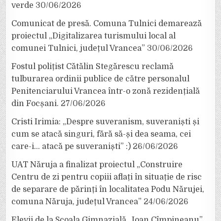
verde
30/06/2026
Comunicat de presă. Comuna Tulnici demarează
proiectul „Digitalizarea turismului local al
comunei Tulnici, județul Vrancea”
30/06/2026
Fostul polițist Cătălin Stegărescu reclamă
tulburarea ordinii publice de către personalul
Penitenciarului Vrancea într-o zonă rezidențială
din Focșani.
27/06/2026
Cristi Irimia: „Despre suveranism, suveraniști și
cum se atacă singuri, fără să-și dea seama, cei
care-i… atacă pe suveraniști” :)
26/06/2026
UAT Năruja a finalizat proiectul „Construire
Centru de zi pentru copiii aflați în situație de risc
de separare de părinți în localitatea Podu Nărujei,
comuna Năruja, județul Vrancea”
24/06/2026
Elevii de la Școala Gimnazială „Ioan Cîmpineanu”