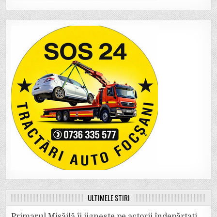
ULTIMELE ȘTIRI
Primarul Misăilă îi jignește pe actorii îndepărtați