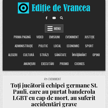
Skip
to
content
MENU
PRIMA PAGINĂ
VIDEO
EMISIUNI
EVENIMENT
JUSTIȚIE
ADMINISTRAȚIE
POLITIC
LOCAL
ECONOMIC
SPORT
ALEGERI
CULTURĂ
STRĂZI
SĂNĂTATE
ÎNVĂȚĂMÂNT
OPINII
ANUNȚURI
EXECUTĂRI
PROMO
COOKIES
POSTED
EVENIMENT
IN
Toți jucătorii echipei germane St.
Pauli, care au purtat banderola
LGBT cu cap de mort, au suferit
accidentări grave