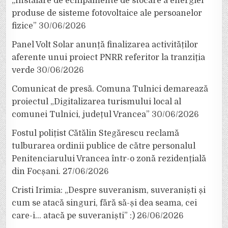
„Instalare de echipamente de stocare a energiei
produse de sisteme fotovoltaice ale persoanelor
fizice”
30/06/2026
Panel Volt Solar anunță finalizarea activităților
aferente unui proiect PNRR referitor la tranziția
verde
30/06/2026
Comunicat de presă. Comuna Tulnici demarează
proiectul „Digitalizarea turismului local al
comunei Tulnici, județul Vrancea”
30/06/2026
Fostul polițist Cătălin Stegărescu reclamă
tulburarea ordinii publice de către personalul
Penitenciarului Vrancea într-o zonă rezidențială
din Focșani.
27/06/2026
Cristi Irimia: „Despre suveranism, suveraniști și
cum se atacă singuri, fără să-și dea seama, cei
care-i… atacă pe suveraniști” :)
26/06/2026