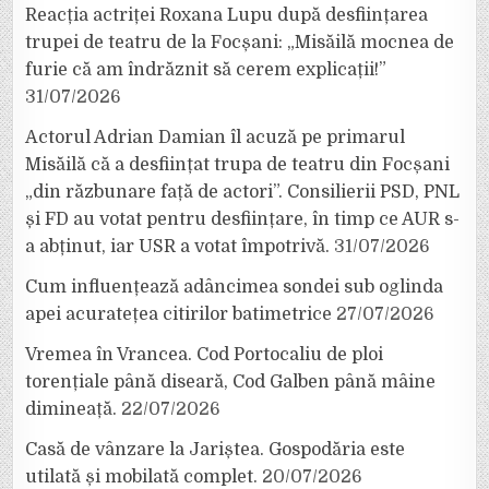
Reacția actriței Roxana Lupu după desființarea
trupei de teatru de la Focșani: „Misăilă mocnea de
furie că am îndrăznit să cerem explicații!”
31/07/2026
Actorul Adrian Damian îl acuză pe primarul
Misăilă că a desființat trupa de teatru din Focșani
„din răzbunare față de actori”. Consilierii PSD, PNL
și FD au votat pentru desființare, în timp ce AUR s-
a abținut, iar USR a votat împotrivă.
31/07/2026
Cum influențează adâncimea sondei sub oglinda
apei acuratețea citirilor batimetrice
27/07/2026
Vremea în Vrancea. Cod Portocaliu de ploi
torențiale până diseară, Cod Galben până mâine
dimineață.
22/07/2026
Casă de vânzare la Jariștea. Gospodăria este
utilată și mobilată complet.
20/07/2026