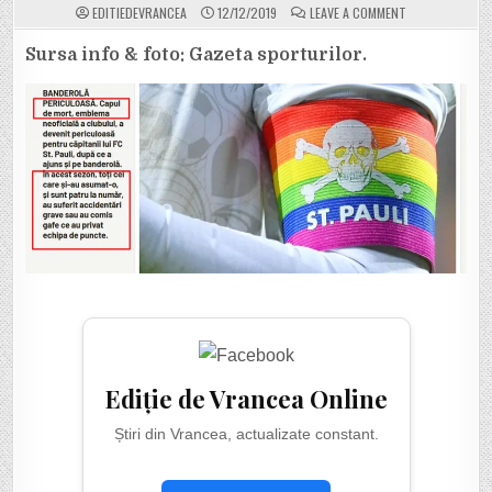
ON
EDITIEDEVRANCEA
12/12/2019
LEAVE A COMMENT
TOȚI
JUCĂTORII
ECHIPEI
Sursa info & foto: Gazeta sporturilor.
GERMANE
ST.
PAULI,
CARE
AU
PURTAT
BANDEROLA
LGBT
CU
CAP
DE
MORT,
AU
SUFERIT
ACCIDENTĂRI
GRAVE
Ediție de Vrancea Online
Știri din Vrancea, actualizate constant.