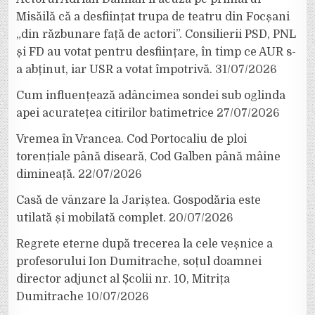
Misăilă că a desființat trupa de teatru din Focșani
„din răzbunare față de actori”. Consilierii PSD, PNL
și FD au votat pentru desființare, în timp ce AUR s-
a abținut, iar USR a votat împotrivă.
31/07/2026
Cum influențează adâncimea sondei sub oglinda
apei acuratețea citirilor batimetrice
27/07/2026
Vremea în Vrancea. Cod Portocaliu de ploi
torențiale până diseară, Cod Galben până mâine
dimineață.
22/07/2026
Casă de vânzare la Jariștea. Gospodăria este
utilată și mobilată complet.
20/07/2026
Regrete eterne după trecerea la cele veșnice a
profesorului Ion Dumitrache, soțul doamnei
director adjunct al Școlii nr. 10, Mitrița
Dumitrache
10/07/2026