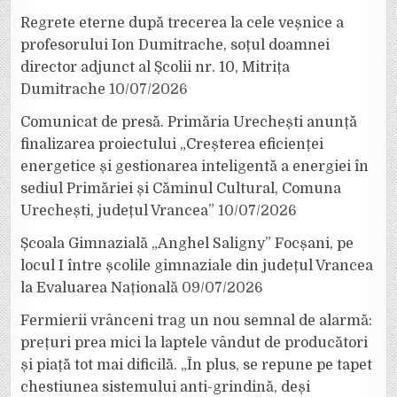
Regrete eterne după trecerea la cele veșnice a
profesorului Ion Dumitrache, soțul doamnei
director adjunct al Școlii nr. 10, Mitrița
Dumitrache
10/07/2026
Comunicat de presă. Primăria Urechești anunță
finalizarea proiectului „Creșterea eficienței
energetice și gestionarea inteligentă a energiei în
sediul Primăriei și Căminul Cultural, Comuna
Urechești, județul Vrancea”
10/07/2026
Școala Gimnazială „Anghel Saligny” Focșani, pe
locul I între școlile gimnaziale din județul Vrancea
la Evaluarea Națională
09/07/2026
Fermierii vrânceni trag un nou semnal de alarmă:
prețuri prea mici la laptele vândut de producători
și piață tot mai dificilă. „În plus, se repune pe tapet
chestiunea sistemului anti-grindină, deși