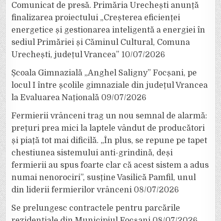
Comunicat de presă. Primăria Urechești anunță
finalizarea proiectului „Creșterea eficienței
energetice și gestionarea inteligentă a energiei în
sediul Primăriei și Căminul Cultural, Comuna
Urechești, județul Vrancea”
10/07/2026
Școala Gimnazială „Anghel Saligny” Focșani, pe
locul I între școlile gimnaziale din județul Vrancea
la Evaluarea Națională
09/07/2026
Fermierii vrânceni trag un nou semnal de alarmă:
prețuri prea mici la laptele vândut de producători
și piață tot mai dificilă. „În plus, se repune pe tapet
chestiunea sistemului anti-grindină, deși
fermierii au spus foarte clar că acest sistem a adus
numai nenorociri”, susține Vasilică Pamfil, unul
din liderii fermierilor vrânceni
08/07/2026
Se prelungesc contractele pentru parcările
rezidențiale din Municipiul Focșani
08/07/2026