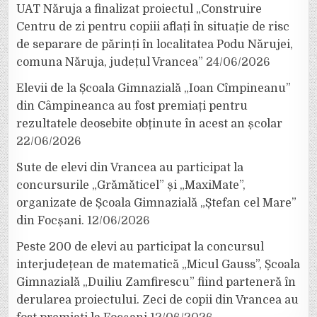
UAT Năruja a finalizat proiectul „Construire
Centru de zi pentru copiii aflați în situație de risc
de separare de părinți în localitatea Podu Nărujei,
comuna Năruja, județul Vrancea”
24/06/2026
Elevii de la Școala Gimnazială „Ioan Cîmpineanu”
din Câmpineanca au fost premiați pentru
rezultatele deosebite obținute în acest an școlar
22/06/2026
Sute de elevi din Vrancea au participat la
concursurile „Grămăticel” și „MaxiMate”,
organizate de Școala Gimnazială „Ștefan cel Mare”
din Focșani.
12/06/2026
Peste 200 de elevi au participat la concursul
interjudețean de matematică „Micul Gauss”, Școala
Gimnazială „Duiliu Zamfirescu” fiind parteneră în
derularea proiectului. Zeci de copii din Vrancea au