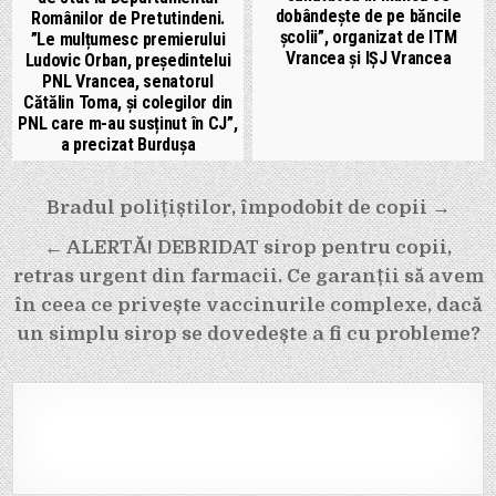
dobândeşte de pe băncile
Românilor de Pretutindeni.
şcolii”, organizat de ITM
”Le mulțumesc premierului
Vrancea și IȘJ Vrancea
Ludovic Orban, președintelui
PNL Vrancea, senatorul
Cătălin Toma, și colegilor din
PNL care m-au susținut în CJ”,
a precizat Burdușa
Navigare
Bradul polițiștilor, împodobit de copii →
în
← ALERTĂ! DEBRIDAT sirop pentru copii,
articole
retras urgent din farmacii. Ce garanții să avem
în ceea ce privește vaccinurile complexe, dacă
un simplu sirop se dovedește a fi cu probleme?