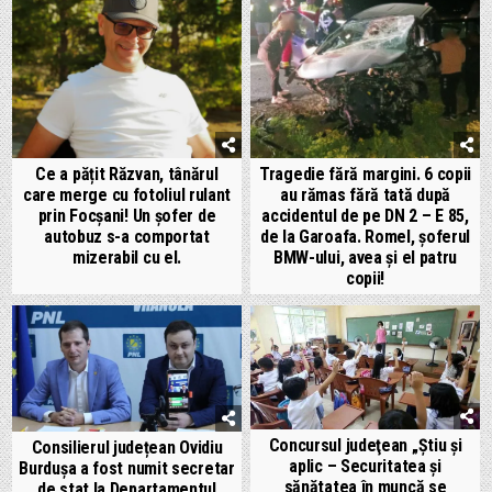
Ce a pățit Răzvan, tânărul
Tragedie fără margini. 6 copii
care merge cu fotoliul rulant
au rămas fără tată după
prin Focșani! Un șofer de
accidentul de pe DN 2 – E 85,
autobuz s-a comportat
de la Garoafa. Romel, șoferul
mizerabil cu el.
BMW-ului, avea și el patru
copii!
Concursul judeţean „Ştiu şi
Consilierul județean Ovidiu
aplic – Securitatea şi
Burdușa a fost numit secretar
sănătatea în muncă se
de stat la Departamentul