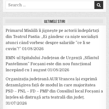
Search
for:
ULTIMELE ȘTIRI
Primarul Misăilă îi jignește pe actorii îndepărtați
din Teatrul Pastia: „Ei gândesc ca niște socialiști
atunci când vorbesc despre salariile ”ce li se
cuvin”!”
01/08/2026
RMN-ul Spitalului Județean de Urgență „Sfântul
Pantelimon” Focșani este din nou funcțional
începând cu 1 august
01/08/2026
Organizația județeană AUR Vrancea își exprimă
dezamăgirea față de modul în care majoritatea
PSD – PNL – FD – PMP din Consiliul local Focșani a
înțeles să distrugă arta teatrală din județ.
31/07/2026