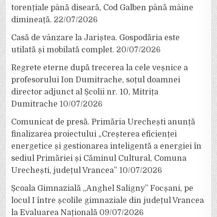
torențiale până diseară, Cod Galben până mâine
dimineață.
22/07/2026
Casă de vânzare la Jariștea. Gospodăria este
utilată și mobilată complet.
20/07/2026
Regrete eterne după trecerea la cele veșnice a
profesorului Ion Dumitrache, soțul doamnei
director adjunct al Școlii nr. 10, Mitrița
Dumitrache
10/07/2026
Comunicat de presă. Primăria Urechești anunță
finalizarea proiectului „Creșterea eficienței
energetice și gestionarea inteligentă a energiei în
sediul Primăriei și Căminul Cultural, Comuna
Urechești, județul Vrancea”
10/07/2026
Școala Gimnazială „Anghel Saligny” Focșani, pe
locul I între școlile gimnaziale din județul Vrancea
la Evaluarea Națională
09/07/2026