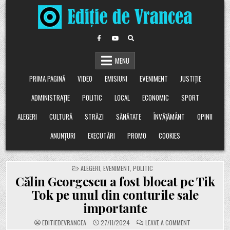
Skip
to
content
MENU
PRIMA PAGINĂ
VIDEO
EMISIUNI
EVENIMENT
JUSTIȚIE
ADMINISTRAȚIE
POLITIC
LOCAL
ECONOMIC
SPORT
ALEGERI
CULTURĂ
STRĂZI
SĂNĂTATE
ÎNVĂȚĂMÂNT
OPINII
ANUNȚURI
EXECUTĂRI
PROMO
COOKIES
POSTED
ALEGERI
,
EVENIMENT
,
POLITIC
IN
Călin Georgescu a fost blocat pe Tik
Tok pe unul din conturile sale
importante
ON
EDITIEDEVRANCEA
27/11/2024
LEAVE A COMMENT
CĂLIN