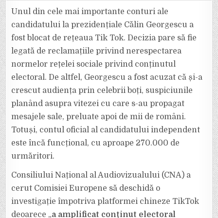
GEORGESCU
A
Unul din cele mai importante conturi ale
FOST
BLOCAT
candidatului la prezidențiale Călin Georgescu a
PE
TIK
fost blocat de rețeaua Tik Tok. Decizia pare să fie
TOK
PE
legată de reclamațiile privind nerespectarea
UNUL
DIN
CONTURILE
normelor rețelei sociale privind conținutul
SALE
IMPORTANTE
electoral. De altfel, Georgescu a fost acuzat că și-a
crescut audiența prin celebrii boți, suspiciunile
planând asupra vitezei cu care s-au propagat
mesajele sale, preluate apoi de mii de români.
Totuși, contul oficial al candidatului independent
este încă funcțional, cu aproape 270.000 de
urmăritori.
Consiliului Național al Audiovizualului (CNA) a
cerut Comisiei Europene să deschidă o
investigație împotriva platformei chineze TikTok
deoarece „
a amplificat conținut electoral