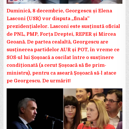
Duminică, 8 decembrie, Georgescu și Elena
Lasconi (USR) vor disputa „finala”
prezidențialelor. Lasconi este susținută oficial
de PNL, PMP, Forța Dreptei, REPER și Mircea
Geoană. De partea cealaltă, Georgescu are
susținerea partidelor AUR și POT, în vreme ce
SOS-ul lui Șoșoacă a oscilat între o susținere
condiționată (a cerut Șoșoacă să fie prim-
ministru), pentru ca aseară Șoșoacă să-l atace
pe Georgescu. De urmărit!