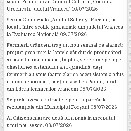
sediul Primăriei și Căminul Cultural, Comuna
Urechești, județul Vrancea”
10/07/2026
Școala Gimnazială „Anghel Saligny” Focșani, pe
locul I între școlile gimnaziale din județul Vrancea
la Evaluarea Națională
09/07/2026
Fermierii vrânceni trag un nou semnal de alarmă:
prețuri prea mici la laptele vândut de producători
și piață tot mai dificilă. „În plus, se repune pe tapet
chestiunea sistemului anti-grindină, deși
fermierii au spus foarte clar că acest sistem a adus
numai nenorociri”, susține Vasilică Pamfil, unul
din liderii fermierilor vrânceni
08/07/2026
Se prelungesc contractele pentru parcările
rezidențiale din Municipiul Focșani
08/07/2026
AI Citizens mai are două luni până la începutul
unui nou sezon.
08/07/2026