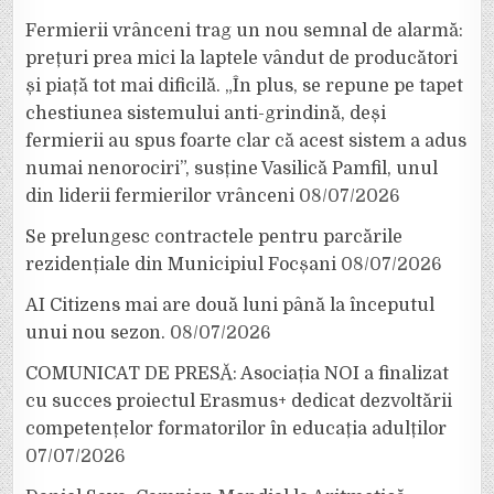
Fermierii vrânceni trag un nou semnal de alarmă:
prețuri prea mici la laptele vândut de producători
și piață tot mai dificilă. „În plus, se repune pe tapet
chestiunea sistemului anti-grindină, deși
fermierii au spus foarte clar că acest sistem a adus
numai nenorociri”, susține Vasilică Pamfil, unul
din liderii fermierilor vrânceni
08/07/2026
Se prelungesc contractele pentru parcările
rezidențiale din Municipiul Focșani
08/07/2026
AI Citizens mai are două luni până la începutul
unui nou sezon.
08/07/2026
COMUNICAT DE PRESĂ: Asociația NOI a finalizat
cu succes proiectul Erasmus+ dedicat dezvoltării
competențelor formatorilor în educația adulților
07/07/2026