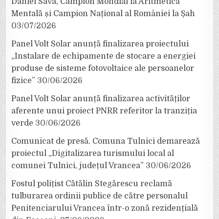
Daniel Sava, Campion Mondial la Aritmetică
Mentală și Campion Național al României la Șah
03/07/2026
Panel Volt Solar anunță finalizarea proiectului
„Instalare de echipamente de stocare a energiei
produse de sisteme fotovoltaice ale persoanelor
fizice”
30/06/2026
Panel Volt Solar anunță finalizarea activităților
aferente unui proiect PNRR referitor la tranziția
verde
30/06/2026
Comunicat de presă. Comuna Tulnici demarează
proiectul „Digitalizarea turismului local al
comunei Tulnici, județul Vrancea”
30/06/2026
Fostul polițist Cătălin Stegărescu reclamă
tulburarea ordinii publice de către personalul
Penitenciarului Vrancea într-o zonă rezidențială