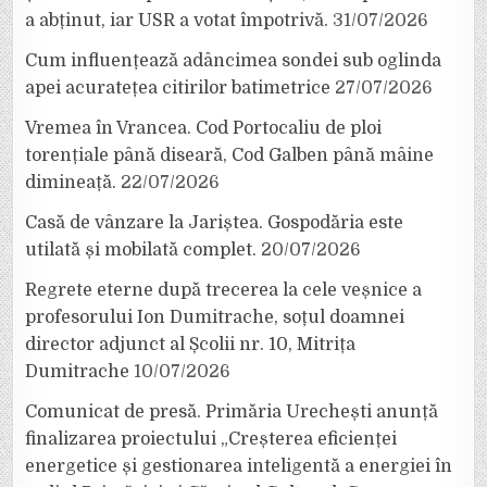
a abținut, iar USR a votat împotrivă.
31/07/2026
Cum influențează adâncimea sondei sub oglinda
apei acuratețea citirilor batimetrice
27/07/2026
Vremea în Vrancea. Cod Portocaliu de ploi
torențiale până diseară, Cod Galben până mâine
dimineață.
22/07/2026
Casă de vânzare la Jariștea. Gospodăria este
utilată și mobilată complet.
20/07/2026
Regrete eterne după trecerea la cele veșnice a
profesorului Ion Dumitrache, soțul doamnei
director adjunct al Școlii nr. 10, Mitrița
Dumitrache
10/07/2026
Comunicat de presă. Primăria Urechești anunță
finalizarea proiectului „Creșterea eficienței
energetice și gestionarea inteligentă a energiei în