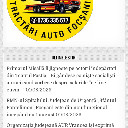
ULTIMELE ȘTIRI
Primarul Misăilă îi jignește pe actorii îndepărtați
din Teatrul Pastia: „Ei gândesc ca niște socialiști
atunci când vorbesc despre salariile ”ce li se
cuvin”!”
01/08/2026
RMN-ul Spitalului Județean de Urgență „Sfântul
Pantelimon” Focșani este din nou funcțional
începând cu 1 august
01/08/2026
Organizația județeană AUR Vrancea își exprimă