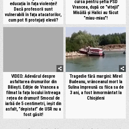
cursa pentru șefia PSD
educația în fața violenței!
Vrancea, după ce ”vitejii”
Dacă profesorii sunt
Misăilă și Halici au făcut
vulnerabili în fața atacatorilor,
”miau-miau”!
cum pot fi protejați elevii?
VIDEO: Adevărul despre
Tragedie fără margini: Mirel
asfaltarea drumurilor din
Budeanu, vrânceanul mort la
Biliești. Ediție de Vrancea a
Sulina împreună cu fiica sa de
filmat la fața locului întreaga
3 ani, a fost înmormântat la
rețea de drumuri! Smocul de
Chiojdeni
iarbă de 5 centimetri, ieșit din
asfalt, ”depistat” de USR nu a
fost găsit!