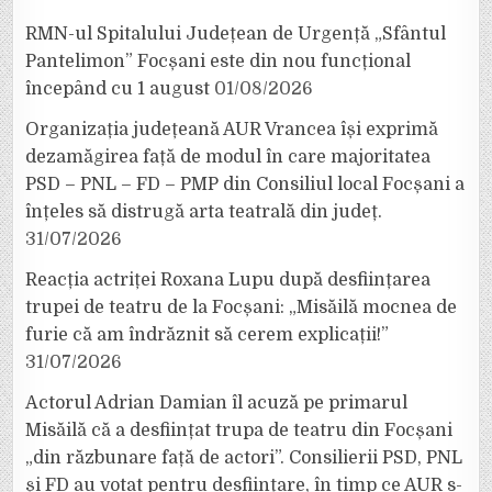
RMN-ul Spitalului Județean de Urgență „Sfântul
Pantelimon” Focșani este din nou funcțional
începând cu 1 august
01/08/2026
Organizația județeană AUR Vrancea își exprimă
dezamăgirea față de modul în care majoritatea
PSD – PNL – FD – PMP din Consiliul local Focșani a
înțeles să distrugă arta teatrală din județ.
31/07/2026
Reacția actriței Roxana Lupu după desființarea
trupei de teatru de la Focșani: „Misăilă mocnea de
furie că am îndrăznit să cerem explicații!”
31/07/2026
Actorul Adrian Damian îl acuză pe primarul
Misăilă că a desființat trupa de teatru din Focșani
„din răzbunare față de actori”. Consilierii PSD, PNL
și FD au votat pentru desființare, în timp ce AUR s-