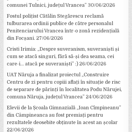
comunei Tulnici, județul Vrancea”
30/06/2026
Fostul polițist Cătălin Stegărescu reclamă
tulburarea ordinii publice de către personalul
Penitenciarului Vrancea într-o zonă rezidențială
din Focșani.
27/06/2026
Cristi Irimia: „Despre suveranism, suveraniști și
cum se atacă singuri, fără să-și dea seama, cei
care-i… atacă pe suveraniști” :)
26/06/2026
UAT Năruja a finalizat proiectul „Construire
Centru de zi pentru copiii aflați în situație de risc
de separare de părinți în localitatea Podu Nărujei,
comuna Năruja, județul Vrancea”
24/06/2026
Elevii de la Școala Gimnazială „Ioan Cîmpineanu”
din Câmpineanca au fost premiați pentru
rezultatele deosebite obținute în acest an școlar
22/06/2026