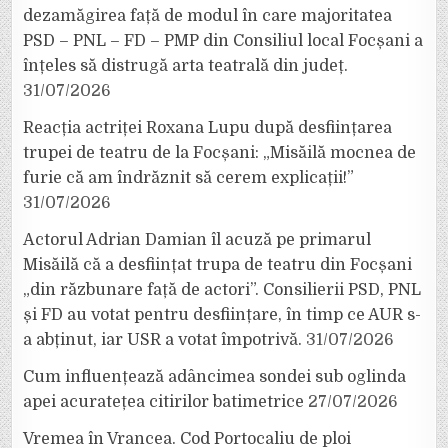
dezamăgirea față de modul în care majoritatea
PSD – PNL – FD – PMP din Consiliul local Focșani a
înțeles să distrugă arta teatrală din județ.
31/07/2026
Reacția actriței Roxana Lupu după desființarea
trupei de teatru de la Focșani: „Misăilă mocnea de
furie că am îndrăznit să cerem explicații!”
31/07/2026
Actorul Adrian Damian îl acuză pe primarul
Misăilă că a desființat trupa de teatru din Focșani
„din răzbunare față de actori”. Consilierii PSD, PNL
și FD au votat pentru desființare, în timp ce AUR s-
a abținut, iar USR a votat împotrivă.
31/07/2026
Cum influențează adâncimea sondei sub oglinda
apei acuratețea citirilor batimetrice
27/07/2026
Vremea în Vrancea. Cod Portocaliu de ploi