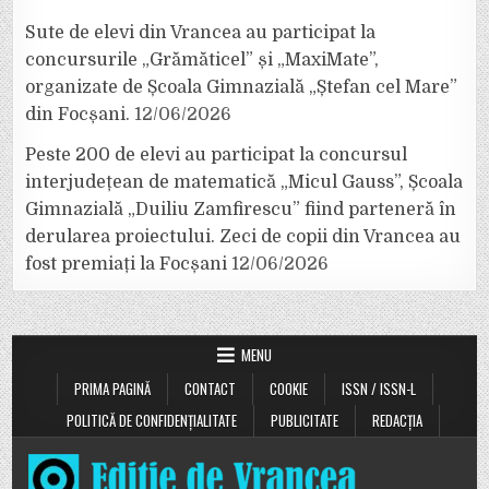
Sute de elevi din Vrancea au participat la
concursurile „Grămăticel” și „MaxiMate”,
organizate de Școala Gimnazială „Ștefan cel Mare”
din Focșani.
12/06/2026
Peste 200 de elevi au participat la concursul
interjudețean de matematică „Micul Gauss”, Școala
Gimnazială „Duiliu Zamfirescu” fiind parteneră în
derularea proiectului. Zeci de copii din Vrancea au
fost premiați la Focșani
12/06/2026
MENU
PRIMA PAGINĂ
CONTACT
COOKIE
ISSN / ISSN-L
POLITICĂ DE CONFIDENȚIALITATE
PUBLICITATE
REDACȚIA