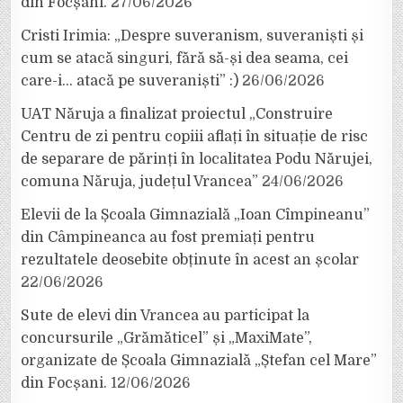
din Focșani.
27/06/2026
Cristi Irimia: „Despre suveranism, suveraniști și
cum se atacă singuri, fără să-și dea seama, cei
care-i… atacă pe suveraniști” :)
26/06/2026
UAT Năruja a finalizat proiectul „Construire
Centru de zi pentru copiii aflați în situație de risc
de separare de părinți în localitatea Podu Nărujei,
comuna Năruja, județul Vrancea”
24/06/2026
Elevii de la Școala Gimnazială „Ioan Cîmpineanu”
din Câmpineanca au fost premiați pentru
rezultatele deosebite obținute în acest an școlar
22/06/2026
Sute de elevi din Vrancea au participat la
concursurile „Grămăticel” și „MaxiMate”,
organizate de Școala Gimnazială „Ștefan cel Mare”
din Focșani.
12/06/2026