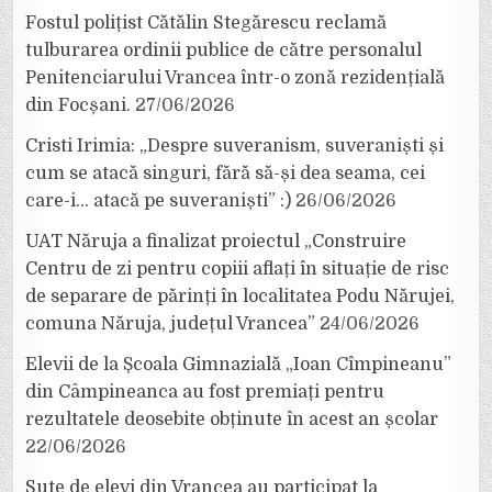
Fostul polițist Cătălin Stegărescu reclamă
tulburarea ordinii publice de către personalul
Penitenciarului Vrancea într-o zonă rezidențială
din Focșani.
27/06/2026
Cristi Irimia: „Despre suveranism, suveraniști și
cum se atacă singuri, fără să-și dea seama, cei
care-i… atacă pe suveraniști” :)
26/06/2026
UAT Năruja a finalizat proiectul „Construire
Centru de zi pentru copiii aflați în situație de risc
de separare de părinți în localitatea Podu Nărujei,
comuna Năruja, județul Vrancea”
24/06/2026
Elevii de la Școala Gimnazială „Ioan Cîmpineanu”
din Câmpineanca au fost premiați pentru
rezultatele deosebite obținute în acest an școlar
22/06/2026
Sute de elevi din Vrancea au participat la