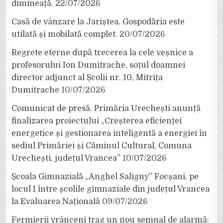
dimineață.
22/07/2026
Casă de vânzare la Jariștea. Gospodăria este
utilată și mobilată complet.
20/07/2026
Regrete eterne după trecerea la cele veșnice a
profesorului Ion Dumitrache, soțul doamnei
director adjunct al Școlii nr. 10, Mitrița
Dumitrache
10/07/2026
Comunicat de presă. Primăria Urechești anunță
finalizarea proiectului „Creșterea eficienței
energetice și gestionarea inteligentă a energiei în
sediul Primăriei și Căminul Cultural, Comuna
Urechești, județul Vrancea”
10/07/2026
Școala Gimnazială „Anghel Saligny” Focșani, pe
locul I între școlile gimnaziale din județul Vrancea
la Evaluarea Națională
09/07/2026
Fermierii vrânceni trag un nou semnal de alarmă: