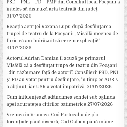
PSD – PNL – FD – PMP din Consiliul local Focșani a
înțeles să distrugă arta teatrală din județ.
31/07/2026
Reacția actriței Roxana Lupu după desființarea
trupei de teatru de la Focșani: „Misăilă mocnea de
furie că am îndrăznit să cerem explicații!”
31/07/2026
Actorul Adrian Damian îl acuză pe primarul
Misăilă că a desființat trupa de teatru din Focșani
„din răzbunare față de actori”. Consilierii PSD, PNL
și FD au votat pentru desființare, în timp ce AUR s-
a abținut, iar USR a votat împotrivă.
31/07/2026
Cum influențează adâncimea sondei sub oglinda
apei acuratețea citirilor batimetrice
27/07/2026
Vremea în Vrancea. Cod Portocaliu de ploi
torențiale până diseară, Cod Galben până mâine