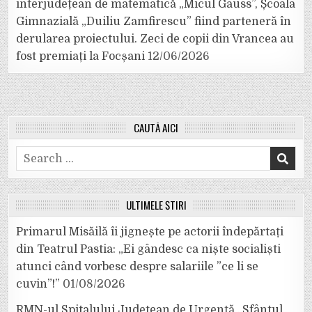
interjudețean de matematică „Micul Gauss”, Școala
Gimnazială „Duiliu Zamfirescu” fiind parteneră în
derularea proiectului. Zeci de copii din Vrancea au
fost premiați la Focșani
12/06/2026
CAUTĂ AICI
Search
for:
ULTIMELE ȘTIRI
Primarul Misăilă îi jignește pe actorii îndepărtați
din Teatrul Pastia: „Ei gândesc ca niște socialiști
atunci când vorbesc despre salariile ”ce li se
cuvin”!”
01/08/2026
RMN-ul Spitalului Județean de Urgență „Sfântul