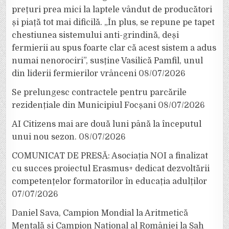
prețuri prea mici la laptele vândut de producători
și piață tot mai dificilă. „În plus, se repune pe tapet
chestiunea sistemului anti-grindină, deși
fermierii au spus foarte clar că acest sistem a adus
numai nenorociri”, susține Vasilică Pamfil, unul
din liderii fermierilor vrânceni
08/07/2026
Se prelungesc contractele pentru parcările
rezidențiale din Municipiul Focșani
08/07/2026
AI Citizens mai are două luni până la începutul
unui nou sezon.
08/07/2026
COMUNICAT DE PRESĂ: Asociația NOI a finalizat
cu succes proiectul Erasmus+ dedicat dezvoltării
competențelor formatorilor în educația adulților
07/07/2026
Daniel Sava, Campion Mondial la Aritmetică
Mentală și Campion Național al României la Șah