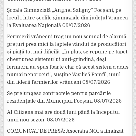
Școala Gimnazială „Anghel Saligny” Focșani, pe
locul I între școlile gimnaziale din județul Vrancea
la Evaluarea Națională
09/07/2026
Fermierii vrânceni trag un nou semnal de alarmă:
prețuri prea mici la laptele vândut de producători
și piață tot mai dificilă. „În plus, se repune pe tapet
chestiunea sistemului anti-grindină, deși
fermierii au spus foarte clar că acest sistem a adus
numai nenorociri”, susține Vasilică Pamfil, unul
din liderii fermierilor vrânceni
08/07/2026
Se prelungesc contractele pentru parcările
rezidențiale din Municipiul Focșani
08/07/2026
AI Citizens mai are două luni până la începutul
unui nou sezon.
08/07/2026
COMUNICAT DE PRESĂ: Asociația NOI a finalizat