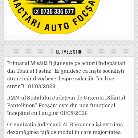
ULTIMELE ȘTIRI
Primarul Misăilă îi jignește pe actorii îndepărtați
din Teatrul Pastia: „Ei gândesc ca niște socialiști
atunci când vorbesc despre salariile ”ce li se
cuvin”!”
01/08/2026
RMN-ul Spitalului Județean de Urgență „Sfântul
Pantelimon” Focșani este din nou funcțional
începând cu 1 august
01/08/2026
Organizația județeană AUR Vrancea își exprimă
dezamăgirea față de modul în care majoritatea