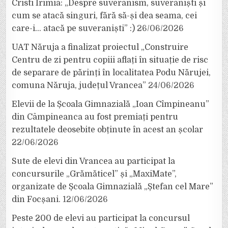
Cristi Irimia: „Despre suveranism, suveraniști și
cum se atacă singuri, fără să-și dea seama, cei
care-i… atacă pe suveraniști” :)
26/06/2026
UAT Năruja a finalizat proiectul „Construire
Centru de zi pentru copiii aflați în situație de risc
de separare de părinți în localitatea Podu Nărujei,
comuna Năruja, județul Vrancea”
24/06/2026
Elevii de la Școala Gimnazială „Ioan Cîmpineanu”
din Câmpineanca au fost premiați pentru
rezultatele deosebite obținute în acest an școlar
22/06/2026
Sute de elevi din Vrancea au participat la
concursurile „Grămăticel” și „MaxiMate”,
organizate de Școala Gimnazială „Ștefan cel Mare”
din Focșani.
12/06/2026
Peste 200 de elevi au participat la concursul