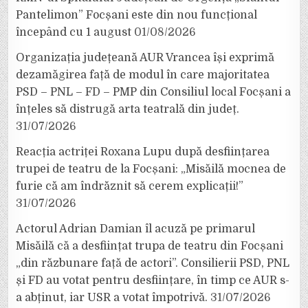
Pantelimon” Focșani este din nou funcțional
începând cu 1 august
01/08/2026
Organizația județeană AUR Vrancea își exprimă
dezamăgirea față de modul în care majoritatea
PSD – PNL – FD – PMP din Consiliul local Focșani a
înțeles să distrugă arta teatrală din județ.
31/07/2026
Reacția actriței Roxana Lupu după desființarea
trupei de teatru de la Focșani: „Misăilă mocnea de
furie că am îndrăznit să cerem explicații!”
31/07/2026
Actorul Adrian Damian îl acuză pe primarul
Misăilă că a desființat trupa de teatru din Focșani
„din răzbunare față de actori”. Consilierii PSD, PNL
și FD au votat pentru desființare, în timp ce AUR s-
a abținut, iar USR a votat împotrivă.
31/07/2026