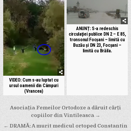
ANUNȚ: S-a redeschis
circulaţiei publice DN 2 – E 85,
tronsonul Focşani – limită cu
Buzău şi DN 23, Focşani –
limită cu Brăila.
VIDEO: Cum s-au luptat cu
ursul oamenii din Câmpuri
(Vrancea)
Navigare
Asociația Femeilor Ortodoxe a dăruit cărți
în
copiilor din Vintileasca →
articole
← DRAMĂ: A murit medicul ortoped Constantin