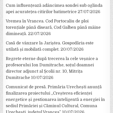
Cum influențează adâncimea sondei sub oglinda
apei acuratețea citirilor batimetrice
27/07/2026
Vremea în Vrancea. Cod Portocaliu de ploi
torențiale până diseară, Cod Galben până mâine
dimineață.
22/07/2026
Casă de vânzare la Jariștea. Gospodăria este
utilată și mobilată complet.
20/07/2026
Regrete eterne după trecerea la cele veșnice a
profesorului Ion Dumitrache, soțul doamnei
director adjunct al Școlii nr. 10, Mitrița
Dumitrache
10/07/2026
Comunicat de presă. Primăria Urechești anunță
finalizarea proiectului „Creșterea eficienței
energetice și gestionarea inteligentă a energiei în
sediul Primăriei și Căminul Cultural, Comuna
Urechești, județul Vrancea”
10/07/2026