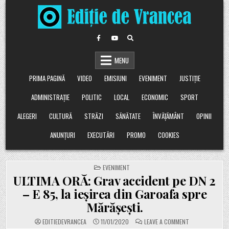
Skip
to
content
MENU
PRIMA PAGINĂ
VIDEO
EMISIUNI
EVENIMENT
JUSTIȚIE
ADMINISTRAȚIE
POLITIC
LOCAL
ECONOMIC
SPORT
ALEGERI
CULTURĂ
STRĂZI
SĂNĂTATE
ÎNVĂȚĂMÂNT
OPINII
ANUNȚURI
EXECUTĂRI
PROMO
COOKIES
POSTED
EVENIMENT
IN
ULTIMA ORĂ: Grav accident pe DN 2
– E 85, la ieșirea din Garoafa spre
Mărășești.
ON
EDITIEDEVRANCEA
11/01/2020
LEAVE A COMMENT
ULTIMA