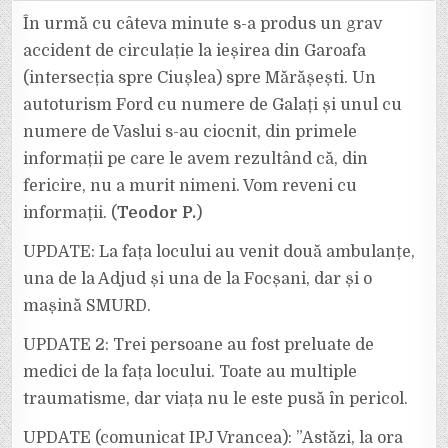
ORĂ:
GRAV
În urmă cu câteva minute s-a produs un grav
ACCIDENT
PE
accident de circulație la ieșirea din Garoafa
DN
2
(intersecția spre Ciușlea) spre Mărășești. Un
–
E
autoturism Ford cu numere de Galați și unul cu
85,
LA
IEȘIREA
numere de Vaslui s-au ciocnit, din primele
DIN
GAROAFA
informații pe care le avem rezultând că, din
SPRE
MĂRĂȘEȘTI.
fericire, nu a murit nimeni. Vom reveni cu
informații. (
Teodor P.
)
UPDATE: La fața locului au venit două ambulanțe,
una de la Adjud și una de la Focșani, dar și o
mașină SMURD.
UPDATE 2: Trei persoane au fost preluate de
medici de la fața locului. Toate au multiple
traumatisme, dar viața nu le este pusă în pericol.
UPDATE (comunicat IPJ Vrancea): ”Astăzi, la ora