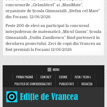
concursurile „Grămăticel” și „MaxiMate”,
organizate de Școala Gimnazială „Ștefan cel Mare”
din Focșani.
12/06/2026
Peste 200 de elevi au participat la concursul
interjudețean de matematică „Micul Gauss”, Școala
Gimnazială „Duiliu Zamfirescu” fiind parteneră în
derularea proiectului. Zeci de copii din Vrancea au
fost premiați la Focșani
12/06/2026
MENU
PRIMA PAGINĂ
CONTACT
COOKIE
ISSN / ISSN-L
POLITICĂ DE CONFIDENȚIALITATE
PUBLICITATE
REDACȚIA