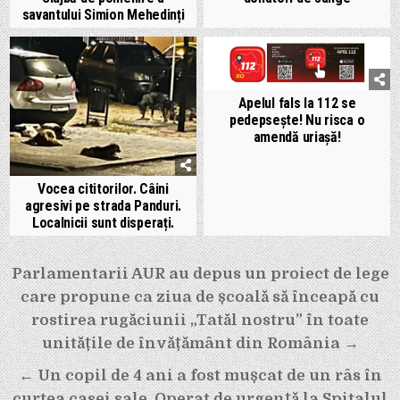
savantului Simion Mehedinți
Apelul fals la 112 se
pedepsește! Nu risca o
amendă uriașă!
Vocea cititorilor. Câini
agresivi pe strada Panduri.
Localnicii sunt disperați.
Navigare
Parlamentarii AUR au depus un proiect de lege
care propune ca ziua de școală să înceapă cu
în
rostirea rugăciunii „Tatăl nostru” în toate
articole
unitățile de învățământ din România →
← Un copil de 4 ani a fost mușcat de un râs în
curtea casei sale. Operat de urgență la Spitalul