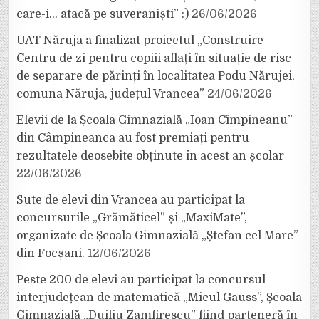
care-i… atacă pe suveraniști” :)
26/06/2026
UAT Năruja a finalizat proiectul „Construire
Centru de zi pentru copiii aflați în situație de risc
de separare de părinți în localitatea Podu Nărujei,
comuna Năruja, județul Vrancea”
24/06/2026
Elevii de la Școala Gimnazială „Ioan Cîmpineanu”
din Câmpineanca au fost premiați pentru
rezultatele deosebite obținute în acest an școlar
22/06/2026
Sute de elevi din Vrancea au participat la
concursurile „Grămăticel” și „MaxiMate”,
organizate de Școala Gimnazială „Ștefan cel Mare”
din Focșani.
12/06/2026
Peste 200 de elevi au participat la concursul
interjudețean de matematică „Micul Gauss”, Școala
Gimnazială „Duiliu Zamfirescu” fiind parteneră în