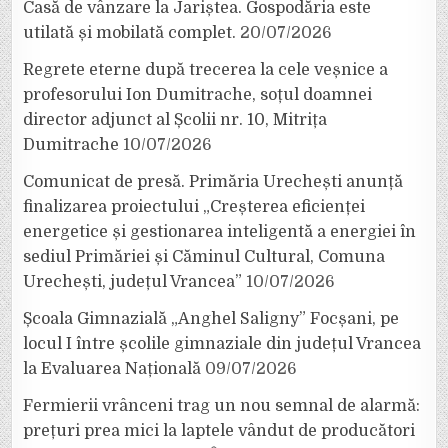
Casă de vânzare la Jariștea. Gospodăria este
utilată și mobilată complet.
20/07/2026
Regrete eterne după trecerea la cele veșnice a
profesorului Ion Dumitrache, soțul doamnei
director adjunct al Școlii nr. 10, Mitrița
Dumitrache
10/07/2026
Comunicat de presă. Primăria Urechești anunță
finalizarea proiectului „Creșterea eficienței
energetice și gestionarea inteligentă a energiei în
sediul Primăriei și Căminul Cultural, Comuna
Urechești, județul Vrancea”
10/07/2026
Școala Gimnazială „Anghel Saligny” Focșani, pe
locul I între școlile gimnaziale din județul Vrancea
la Evaluarea Națională
09/07/2026
Fermierii vrânceni trag un nou semnal de alarmă:
prețuri prea mici la laptele vândut de producători