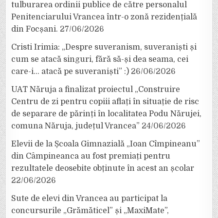
tulburarea ordinii publice de către personalul
Penitenciarului Vrancea într-o zonă rezidențială
din Focșani.
27/06/2026
Cristi Irimia: „Despre suveranism, suveraniști și
cum se atacă singuri, fără să-și dea seama, cei
care-i… atacă pe suveraniști” :)
26/06/2026
UAT Năruja a finalizat proiectul „Construire
Centru de zi pentru copiii aflați în situație de risc
de separare de părinți în localitatea Podu Nărujei,
comuna Năruja, județul Vrancea”
24/06/2026
Elevii de la Școala Gimnazială „Ioan Cîmpineanu”
din Câmpineanca au fost premiați pentru
rezultatele deosebite obținute în acest an școlar
22/06/2026
Sute de elevi din Vrancea au participat la
concursurile „Grămăticel” și „MaxiMate”,