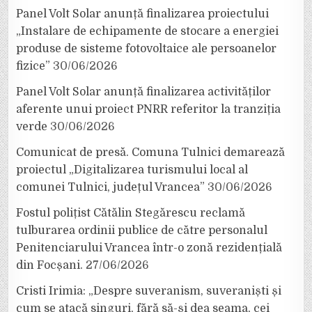
Panel Volt Solar anunță finalizarea proiectului
„Instalare de echipamente de stocare a energiei
produse de sisteme fotovoltaice ale persoanelor
fizice”
30/06/2026
Panel Volt Solar anunță finalizarea activităților
aferente unui proiect PNRR referitor la tranziția
verde
30/06/2026
Comunicat de presă. Comuna Tulnici demarează
proiectul „Digitalizarea turismului local al
comunei Tulnici, județul Vrancea”
30/06/2026
Fostul polițist Cătălin Stegărescu reclamă
tulburarea ordinii publice de către personalul
Penitenciarului Vrancea într-o zonă rezidențială
din Focșani.
27/06/2026
Cristi Irimia: „Despre suveranism, suveraniști și
cum se atacă singuri, fără să-și dea seama, cei