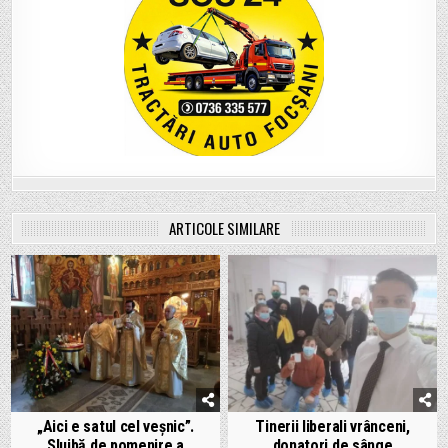
ARTICOLE SIMILARE
„Aici e satul cel veșnic”.
Tinerii liberali vrânceni,
Slujbă de pomenire a
donatori de sânge