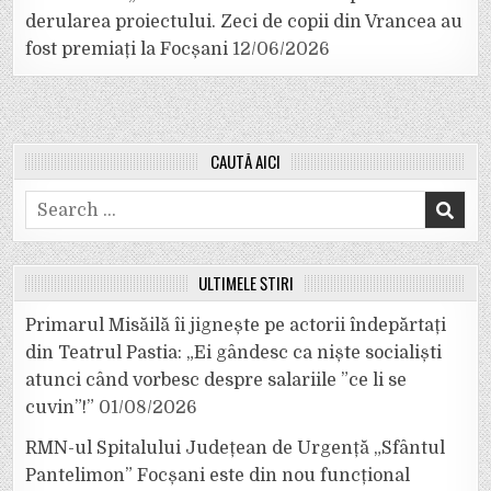
derularea proiectului. Zeci de copii din Vrancea au
fost premiați la Focșani
12/06/2026
CAUTĂ AICI
Search
for:
ULTIMELE ȘTIRI
Primarul Misăilă îi jignește pe actorii îndepărtați
din Teatrul Pastia: „Ei gândesc ca niște socialiști
atunci când vorbesc despre salariile ”ce li se
cuvin”!”
01/08/2026
RMN-ul Spitalului Județean de Urgență „Sfântul
Pantelimon” Focșani este din nou funcțional