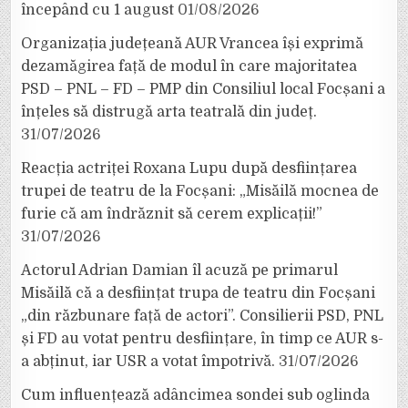
începând cu 1 august
01/08/2026
Organizația județeană AUR Vrancea își exprimă
dezamăgirea față de modul în care majoritatea
PSD – PNL – FD – PMP din Consiliul local Focșani a
înțeles să distrugă arta teatrală din județ.
31/07/2026
Reacția actriței Roxana Lupu după desființarea
trupei de teatru de la Focșani: „Misăilă mocnea de
furie că am îndrăznit să cerem explicații!”
31/07/2026
Actorul Adrian Damian îl acuză pe primarul
Misăilă că a desființat trupa de teatru din Focșani
„din răzbunare față de actori”. Consilierii PSD, PNL
și FD au votat pentru desființare, în timp ce AUR s-
a abținut, iar USR a votat împotrivă.
31/07/2026
Cum influențează adâncimea sondei sub oglinda