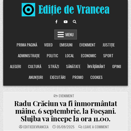
Skip
to
content
MENU
PRIMA PAGINĂ
VIDEO
EMISIUNI
EVENIMENT
JUSTIȚIE
ADMINISTRAȚIE
POLITIC
LOCAL
ECONOMIC
SPORT
ALEGERI
CULTURĂ
STRĂZI
SĂNĂTATE
ÎNVĂȚĂMÂNT
OPINII
ANUNȚURI
EXECUTĂRI
PROMO
COOKIES
POSTED
EVENIMENT
IN
Radu Crăciun va fi înmormântat
mâine, 6 septembrie, la Focșani.
Slujba va începe la ora 11.00.
ON
EDITIEDEVRANCEA
05/09/2025
LEAVE A COMMENT
RADU