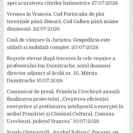
apei acuratețea citirilor batimetrice
27/07/2026
Vremea în Vrancea. Cod Portocaliu de ploi
torențiale până diseară, Cod Galben până mâine
dimineață.
22/07/2026
Casă de vânzare la Jariștea. Gospodăria este
utilată și mobilată complet.
20/07/2026
Regrete eterne după trecerea la cele veșnice a
profesorului Ion Dumitrache, soțul doamnei
director adjunct al Școlii nr. 10, Mitrița
Dumitrache
10/07/2026
Comunicat de presă. Primăria Urechești anunță
finalizarea proiectului „Creșterea eficienței
energetice și gestionarea inteligentă a energiei în
sediul Primăriei și Căminul Cultural, Comuna
Urechești, județul Vrancea”
10/07/2026
Școala Gimnazială „Anghel Saligny” Focșani, pe