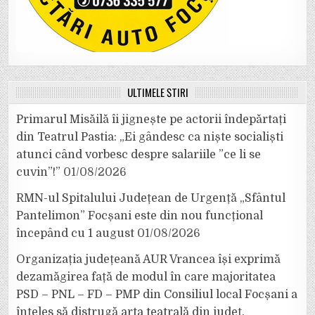
ULTIMELE ȘTIRI
Primarul Misăilă îi jignește pe actorii îndepărtați
din Teatrul Pastia: „Ei gândesc ca niște socialiști
atunci când vorbesc despre salariile ”ce li se
cuvin”!”
01/08/2026
RMN-ul Spitalului Județean de Urgență „Sfântul
Pantelimon” Focșani este din nou funcțional
începând cu 1 august
01/08/2026
Organizația județeană AUR Vrancea își exprimă
dezamăgirea față de modul în care majoritatea
PSD – PNL – FD – PMP din Consiliul local Focșani a
înțeles să distrugă arta teatrală din județ.