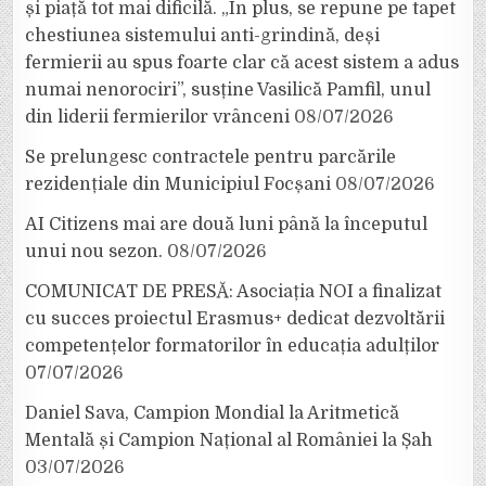
și piață tot mai dificilă. „În plus, se repune pe tapet
chestiunea sistemului anti-grindină, deși
fermierii au spus foarte clar că acest sistem a adus
numai nenorociri”, susține Vasilică Pamfil, unul
din liderii fermierilor vrânceni
08/07/2026
Se prelungesc contractele pentru parcările
rezidențiale din Municipiul Focșani
08/07/2026
AI Citizens mai are două luni până la începutul
unui nou sezon.
08/07/2026
COMUNICAT DE PRESĂ: Asociația NOI a finalizat
cu succes proiectul Erasmus+ dedicat dezvoltării
competențelor formatorilor în educația adulților
07/07/2026
Daniel Sava, Campion Mondial la Aritmetică
Mentală și Campion Național al României la Șah
03/07/2026