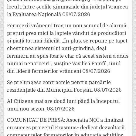
locul I între școlile gimnaziale din județul Vrancea
la Evaluarea Națională
09/07/2026
Fermierii vrânceni trag un nou semnal de alarmă:
prețuri prea mici la laptele vândut de producători
și piață tot mai dificilă. „În plus, se repune pe tapet
chestiunea sistemului anti-grindină, deși
fermierii au spus foarte clar că acest sistem a adus
numai nenorociri”, susține Vasilică Pamfil, unul
din liderii fermierilor vrânceni
08/07/2026
Se prelungesc contractele pentru parcările
rezidențiale din Municipiul Focșani
08/07/2026
AI Citizens mai are două luni până la începutul
unui nou sezon.
08/07/2026
COMUNICAT DE PRESĂ: Asociația NOI a finalizat
cu succes proiectul Erasmus+ dedicat dezvoltării
competențelor formatorilor în educația adulților