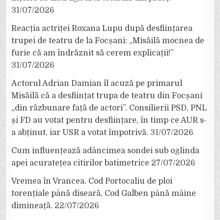
31/07/2026
Reacția actriței Roxana Lupu după desființarea
trupei de teatru de la Focșani: „Misăilă mocnea de
furie că am îndrăznit să cerem explicații!”
31/07/2026
Actorul Adrian Damian îl acuză pe primarul
Misăilă că a desființat trupa de teatru din Focșani
„din răzbunare față de actori”. Consilierii PSD, PNL
și FD au votat pentru desființare, în timp ce AUR s-
a abținut, iar USR a votat împotrivă.
31/07/2026
Cum influențează adâncimea sondei sub oglinda
apei acuratețea citirilor batimetrice
27/07/2026
Vremea în Vrancea. Cod Portocaliu de ploi
torențiale până diseară, Cod Galben până mâine
dimineață.
22/07/2026