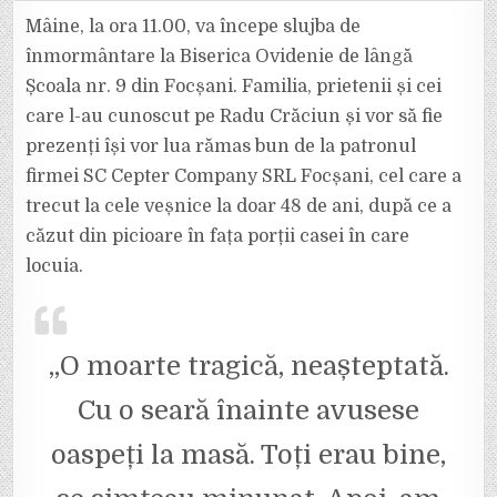
CRĂCIUN
VA
Mâine, la ora 11.00, va începe slujba de
FI
ÎNMORMÂNTAT
înmormântare la Biserica Ovidenie de lângă
MÂINE,
6
Școala nr. 9 din Focșani. Familia, prietenii și cei
SEPTEMBRIE,
LA
care l-au cunoscut pe Radu Crăciun și vor să fie
FOCȘANI.
SLUJBA
VA
prezenți își vor lua rămas bun de la patronul
ÎNCEPE
LA
firmei SC Cepter Company SRL Focșani, cel care a
ORA
11.00.
trecut la cele veșnice la doar 48 de ani, după ce a
căzut din picioare în fața porții casei în care
locuia.
„O moarte tragică, neașteptată.
Cu o seară înainte avusese
oaspeți la masă. Toți erau bine,