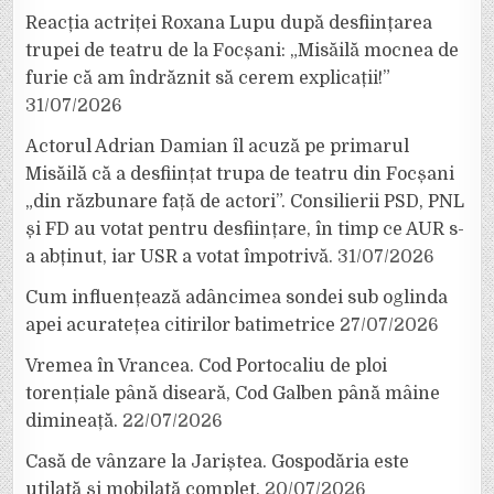
Reacția actriței Roxana Lupu după desființarea
trupei de teatru de la Focșani: „Misăilă mocnea de
furie că am îndrăznit să cerem explicații!”
31/07/2026
Actorul Adrian Damian îl acuză pe primarul
Misăilă că a desființat trupa de teatru din Focșani
„din răzbunare față de actori”. Consilierii PSD, PNL
și FD au votat pentru desființare, în timp ce AUR s-
a abținut, iar USR a votat împotrivă.
31/07/2026
Cum influențează adâncimea sondei sub oglinda
apei acuratețea citirilor batimetrice
27/07/2026
Vremea în Vrancea. Cod Portocaliu de ploi
torențiale până diseară, Cod Galben până mâine
dimineață.
22/07/2026
Casă de vânzare la Jariștea. Gospodăria este
utilată și mobilată complet.
20/07/2026