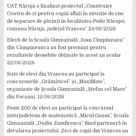
UAT Năruja a finalizat proiectul „Construire
Centru de zi pentru copiii aflați în situație de risc
de separare de părinți în localitatea Podu Nărujei,
comuna Năruja, județul Vrancea”
24/06/2026
Elevii de la Școala Gimnazială „Ioan Cîmpineanu”
din Câmpineanca au fost premiați pentru
rezultatele deosebite obținute în acest an școlar
22/06/2026
Sute de elevi din Vrancea au participat la
concursurile „Grămăticel” și „MaxiMate”,
organizate de Școala Gimnazială „Ștefan cel Mare”
din Focșani.
12/06/2026
Peste 200 de elevi au participat la concursul
interjudețean de matematică „Micul Gauss”, Școala
Gimnazială „Duiliu Zamfirescu” fiind parteneră în
derularea proiectului. Zeci de copii din Vrancea au