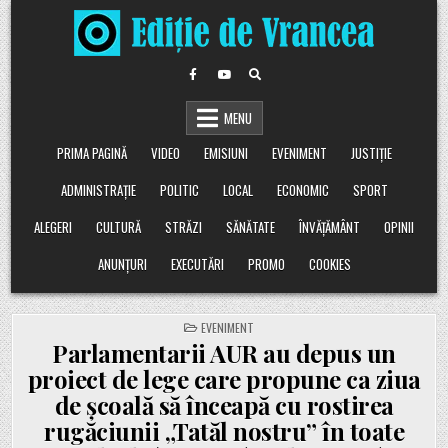
Skip
to
content
MENU
PRIMA PAGINĂ
VIDEO
EMISIUNI
EVENIMENT
JUSTIȚIE
ADMINISTRAȚIE
POLITIC
LOCAL
ECONOMIC
SPORT
ALEGERI
CULTURĂ
STRĂZI
SĂNĂTATE
ÎNVĂȚĂMÂNT
OPINII
ANUNȚURI
EXECUTĂRI
PROMO
COOKIES
POSTED
EVENIMENT
IN
Parlamentarii AUR au depus un
proiect de lege care propune ca ziua
de școală să înceapă cu rostirea
rugăciunii „Tatăl nostru” în toate