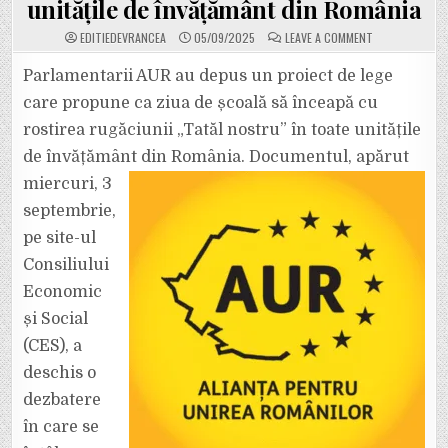
unitățile de învățământ din România
ON
EDITIEDEVRANCEA
05/09/2025
LEAVE A COMMENT
PARLAMENTARII
AUR
AU
Parlamentarii AUR au depus un proiect de lege
DEPUS
UN
care propune ca ziua de școală să înceapă cu
PROIECT
DE
rostirea rugăciunii „Tatăl nostru” în toate unitățile
LEGE
CARE
de învățământ din România. Documentul, apărut
PROPUNE
CA
ZIUA
miercuri, 3
DE
ȘCOALĂ
septembrie,
SĂ
ÎNCEAPĂ
pe site-ul
CU
ROSTIREA
Consiliului
RUGĂCIUNII
„TATĂL
NOSTRU”
Economic
ÎN
TOATE
și Social
UNITĂȚILE
DE
(CES), a
ÎNVĂȚĂMÂNT
DIN
deschis o
ROMÂNIA
dezbatere
în care se