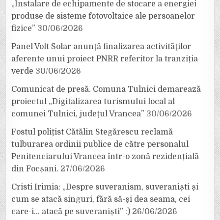
„Instalare de echipamente de stocare a energiei
produse de sisteme fotovoltaice ale persoanelor
fizice”
30/06/2026
Panel Volt Solar anunță finalizarea activităților
aferente unui proiect PNRR referitor la tranziția
verde
30/06/2026
Comunicat de presă. Comuna Tulnici demarează
proiectul „Digitalizarea turismului local al
comunei Tulnici, județul Vrancea”
30/06/2026
Fostul polițist Cătălin Stegărescu reclamă
tulburarea ordinii publice de către personalul
Penitenciarului Vrancea într-o zonă rezidențială
din Focșani.
27/06/2026
Cristi Irimia: „Despre suveranism, suveraniști și
cum se atacă singuri, fără să-și dea seama, cei
care-i… atacă pe suveraniști” :)
26/06/2026