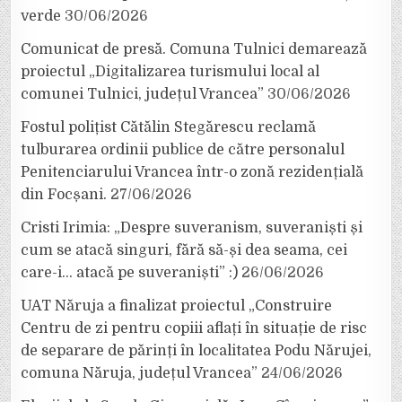
verde
30/06/2026
Comunicat de presă. Comuna Tulnici demarează
proiectul „Digitalizarea turismului local al
comunei Tulnici, județul Vrancea”
30/06/2026
Fostul polițist Cătălin Stegărescu reclamă
tulburarea ordinii publice de către personalul
Penitenciarului Vrancea într-o zonă rezidențială
din Focșani.
27/06/2026
Cristi Irimia: „Despre suveranism, suveraniști și
cum se atacă singuri, fără să-și dea seama, cei
care-i… atacă pe suveraniști” :)
26/06/2026
UAT Năruja a finalizat proiectul „Construire
Centru de zi pentru copiii aflați în situație de risc
de separare de părinți în localitatea Podu Nărujei,
comuna Năruja, județul Vrancea”
24/06/2026