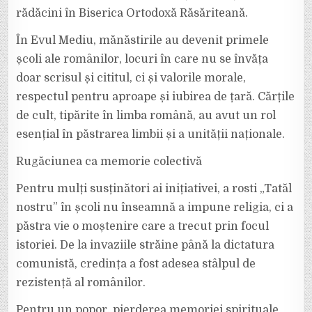
rădăcini în Biserica Ortodoxă Răsăriteană.
În Evul Mediu, mănăstirile au devenit primele
școli ale românilor, locuri în care nu se învăța
doar scrisul și cititul, ci și valorile morale,
respectul pentru aproape și iubirea de țară. Cărțile
de cult, tipărite în limba română, au avut un rol
esențial în păstrarea limbii și a unității naționale.
Rugăciunea ca memorie colectivă
Pentru mulți susținători ai inițiativei, a rosti „Tatăl
nostru” în școli nu înseamnă a impune religia, ci a
păstra vie o moștenire care a trecut prin focul
istoriei. De la invaziile străine până la dictatura
comunistă, credința a fost adesea stâlpul de
rezistență al românilor.
Pentru un popor, pierderea memoriei spirituale