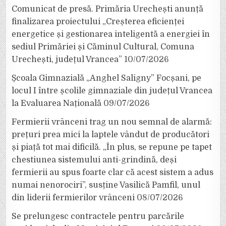
Comunicat de presă. Primăria Urechești anunță
finalizarea proiectului „Creșterea eficienței
energetice și gestionarea inteligentă a energiei în
sediul Primăriei și Căminul Cultural, Comuna
Urechești, județul Vrancea”
10/07/2026
Școala Gimnazială „Anghel Saligny” Focșani, pe
locul I între școlile gimnaziale din județul Vrancea
la Evaluarea Națională
09/07/2026
Fermierii vrânceni trag un nou semnal de alarmă:
prețuri prea mici la laptele vândut de producători
și piață tot mai dificilă. „În plus, se repune pe tapet
chestiunea sistemului anti-grindină, deși
fermierii au spus foarte clar că acest sistem a adus
numai nenorociri”, susține Vasilică Pamfil, unul
din liderii fermierilor vrânceni
08/07/2026
Se prelungesc contractele pentru parcările