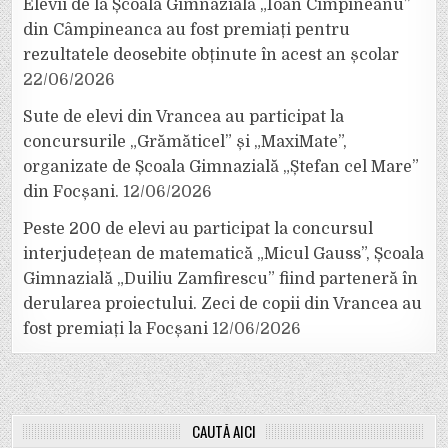
Elevii de la Școala Gimnazială „Ioan Cîmpineanu”
din Câmpineanca au fost premiați pentru
rezultatele deosebite obținute în acest an școlar
22/06/2026
Sute de elevi din Vrancea au participat la
concursurile „Grămăticel” și „MaxiMate”,
organizate de Școala Gimnazială „Ștefan cel Mare”
din Focșani.
12/06/2026
Peste 200 de elevi au participat la concursul
interjudețean de matematică „Micul Gauss”, Școala
Gimnazială „Duiliu Zamfirescu” fiind parteneră în
derularea proiectului. Zeci de copii din Vrancea au
fost premiați la Focșani
12/06/2026
CAUTĂ AICI