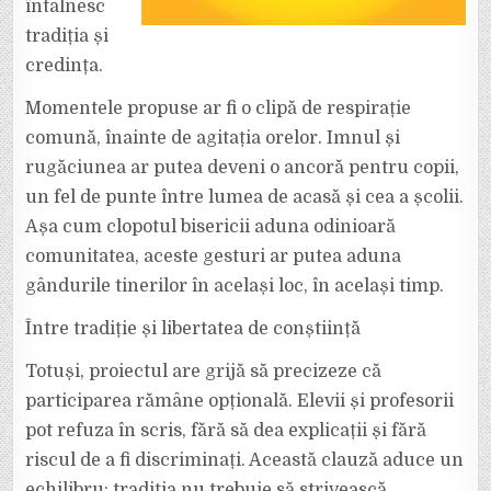
întâlnesc
tradiția și
credința.
Momentele propuse ar fi o clipă de respirație
comună, înainte de agitația orelor. Imnul și
rugăciunea ar putea deveni o ancoră pentru copii,
un fel de punte între lumea de acasă și cea a școlii.
Așa cum clopotul bisericii aduna odinioară
comunitatea, aceste gesturi ar putea aduna
gândurile tinerilor în același loc, în același timp.
Între tradiție și libertatea de conștiință
Totuși, proiectul are grijă să precizeze că
participarea rămâne opțională. Elevii și profesorii
pot refuza în scris, fără să dea explicații și fără
riscul de a fi discriminați. Această clauză aduce un
echilibru: tradiția nu trebuie să strivească