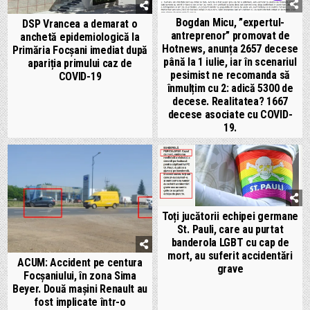
Bogdan Micu, ”expertul-
DSP Vrancea a demarat o
antreprenor” promovat de
anchetă epidemiologică la
Hotnews, anunța 2657 decese
Primăria Focșani imediat după
până la 1 iulie, iar în scenariul
apariția primului caz de
pesimist ne recomanda să
COVID-19
înmulțim cu 2: adică 5300 de
decese. Realitatea? 1667
decese asociate cu COVID-
19.
Toți jucătorii echipei germane
St. Pauli, care au purtat
banderola LGBT cu cap de
mort, au suferit accidentări
ACUM: Accident pe centura
grave
Focșaniului, în zona Sima
Beyer. Două mașini Renault au
fost implicate într-o