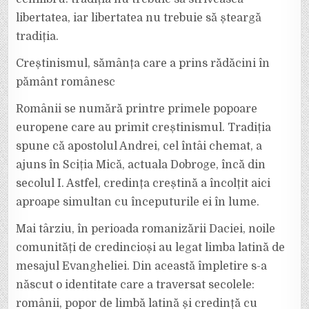
libertatea, iar libertatea nu trebuie să șteargă
tradiția.
Creștinismul, sămânța care a prins rădăcini în
pământ românesc
Românii se numără printre primele popoare
europene care au primit creștinismul. Tradiția
spune că apostolul Andrei, cel întâi chemat, a
ajuns în Sciția Mică, actuala Dobroge, încă din
secolul I. Astfel, credința creștină a încolțit aici
aproape simultan cu începuturile ei în lume.
Mai târziu, în perioada romanizării Daciei, noile
comunități de credincioși au legat limba latină de
mesajul Evangheliei. Din această împletire s-a
născut o identitate care a traversat secolele:
românii, popor de limbă latină și credință cu