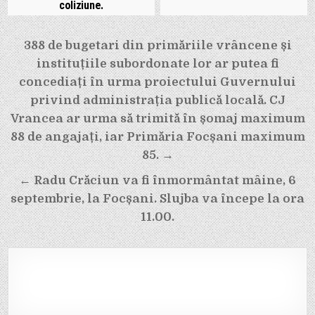
coliziune.
Navigare
388 de bugetari din primăriile vrâncene și
instituțiile subordonate lor ar putea fi
în
concediați în urma proiectului Guvernului
articole
privind administrația publică locală. CJ
Vrancea ar urma să trimită în șomaj maximum
88 de angajați, iar Primăria Focșani maximum
85. →
← Radu Crăciun va fi înmormântat mâine, 6
septembrie, la Focșani. Slujba va începe la ora
11.00.