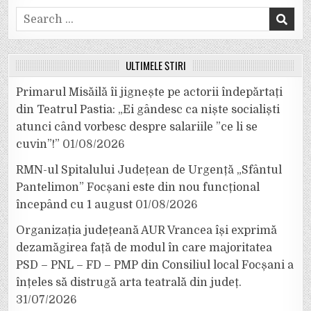
Search
for:
ULTIMELE ȘTIRI
Primarul Misăilă îi jignește pe actorii îndepărtați
din Teatrul Pastia: „Ei gândesc ca niște socialiști
atunci când vorbesc despre salariile ”ce li se
cuvin”!”
01/08/2026
RMN-ul Spitalului Județean de Urgență „Sfântul
Pantelimon” Focșani este din nou funcțional
începând cu 1 august
01/08/2026
Organizația județeană AUR Vrancea își exprimă
dezamăgirea față de modul în care majoritatea
PSD – PNL – FD – PMP din Consiliul local Focșani a
înțeles să distrugă arta teatrală din județ.
31/07/2026