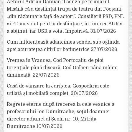
Actorul Adrian Damian îl acuză pe primarul
Misăilă că a desființat trupa de teatru din Focșani
„din răzbunare față de actori”. Consilierii PSD, PNL
și FD au votat pentru desființare, în timp ce AUR s-
a abținut, iar USR a votat împotrivă.
31/07/2026
Cum influențează adâncimea sondei sub oglinda
apei acuratețea citirilor batimetrice
27/07/2026
Vremea în Vrancea. Cod Portocaliu de ploi
torențiale până diseară, Cod Galben până mâine
dimineață.
22/07/2026
Casă de vânzare la Jariștea. Gospodăria este
utilată și mobilată complet.
20/07/2026
Regrete eterne după trecerea la cele veșnice a
profesorului Ion Dumitrache, soțul doamnei
director adjunct al Școlii nr. 10, Mitrița
Dumitrache
10/07/2026