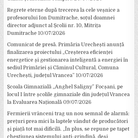
Regrete eterne după trecerea la cele veșnice a
profesorului Ion Dumitrache, soțul doamnei
director adjunct al Școlii nr. 10, Mitrița
Dumitrache
10/07/2026
Comunicat de presă. Primăria Urechești anunță
finalizarea proiectului „Creșterea eficienței
energetice și gestionarea inteligentă a energiei în
sediul Primăriei și Căminul Cultural, Comuna
Urechești, județul Vrancea”
10/07/2026
Școala Gimnazială „Anghel Saligny” Focșani, pe
locul I între școlile gimnaziale din județul Vrancea
la Evaluarea Națională
09/07/2026
Fermierii vrânceni trag un nou semnal de alarmă:
prețuri prea mici la laptele vândut de producători
și piață tot mai dificilă. „În plus, se repune pe tapet
chestiunea sistemului anti-grindină, deși