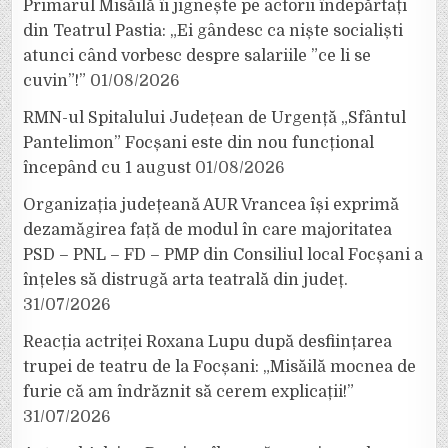
Primarul Misăilă îi jignește pe actorii îndepărtați
din Teatrul Pastia: „Ei gândesc ca niște socialiști
atunci când vorbesc despre salariile ”ce li se
cuvin”!”
01/08/2026
RMN-ul Spitalului Județean de Urgență „Sfântul
Pantelimon” Focșani este din nou funcțional
începând cu 1 august
01/08/2026
Organizația județeană AUR Vrancea își exprimă
dezamăgirea față de modul în care majoritatea
PSD – PNL – FD – PMP din Consiliul local Focșani a
înțeles să distrugă arta teatrală din județ.
31/07/2026
Reacția actriței Roxana Lupu după desființarea
trupei de teatru de la Focșani: „Misăilă mocnea de
furie că am îndrăznit să cerem explicații!”
31/07/2026