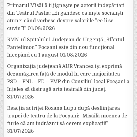
Primarul Misăilă îi jignește pe actorii îndepărtați
din Teatrul Pastia: „Ei gândesc ca niște socialiști
atunci când vorbesc despre salariile ”ce li se
cuvin”!”
01/08/2026
RMN-ul Spitalului Județean de Urgență „Sfântul
Pantelimon” Focșani este din nou funcțional
începând cu 1 august
01/08/2026
Organizația județeană AUR Vrancea își exprimă
dezamăgirea față de modul în care majoritatea
PSD – PNL – FD – PMP din Consiliul local Focșani a
înțeles să distrugă arta teatrală din județ.
31/07/2026
Reacția actriței Roxana Lupu după desființarea
trupei de teatru de la Focșani: „Misăilă mocnea de
furie că am îndrăznit să cerem explicații!”
31/07/2026