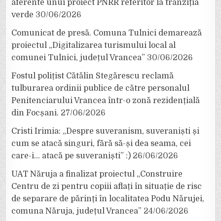
aferente unui proiect PNRR referitor la tranziția
verde
30/06/2026
Comunicat de presă. Comuna Tulnici demarează
proiectul „Digitalizarea turismului local al
comunei Tulnici, județul Vrancea”
30/06/2026
Fostul polițist Cătălin Stegărescu reclamă
tulburarea ordinii publice de către personalul
Penitenciarului Vrancea într-o zonă rezidențială
din Focșani.
27/06/2026
Cristi Irimia: „Despre suveranism, suveraniști și
cum se atacă singuri, fără să-și dea seama, cei
care-i… atacă pe suveraniști” :)
26/06/2026
UAT Năruja a finalizat proiectul „Construire
Centru de zi pentru copiii aflați în situație de risc
de separare de părinți în localitatea Podu Nărujei,
comuna Năruja, județul Vrancea”
24/06/2026