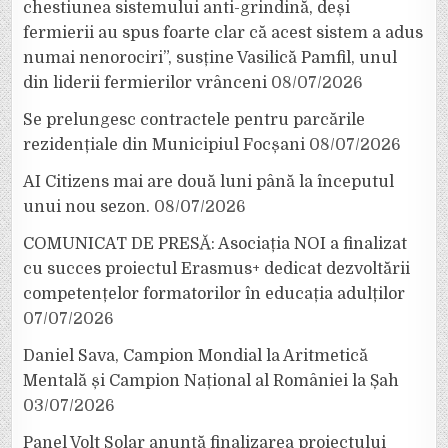
chestiunea sistemului anti-grindină, deși
fermierii au spus foarte clar că acest sistem a adus
numai nenorociri”, susține Vasilică Pamfil, unul
din liderii fermierilor vrânceni
08/07/2026
Se prelungesc contractele pentru parcările
rezidențiale din Municipiul Focșani
08/07/2026
AI Citizens mai are două luni până la începutul
unui nou sezon.
08/07/2026
COMUNICAT DE PRESĂ: Asociația NOI a finalizat
cu succes proiectul Erasmus+ dedicat dezvoltării
competențelor formatorilor în educația adulților
07/07/2026
Daniel Sava, Campion Mondial la Aritmetică
Mentală și Campion Național al României la Șah
03/07/2026
Panel Volt Solar anunță finalizarea proiectului