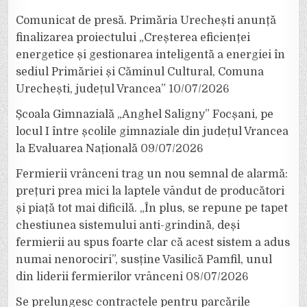
Comunicat de presă. Primăria Urechești anunță
finalizarea proiectului „Creșterea eficienței
energetice și gestionarea inteligentă a energiei în
sediul Primăriei și Căminul Cultural, Comuna
Urechești, județul Vrancea”
10/07/2026
Școala Gimnazială „Anghel Saligny” Focșani, pe
locul I între școlile gimnaziale din județul Vrancea
la Evaluarea Națională
09/07/2026
Fermierii vrânceni trag un nou semnal de alarmă:
prețuri prea mici la laptele vândut de producători
și piață tot mai dificilă. „În plus, se repune pe tapet
chestiunea sistemului anti-grindină, deși
fermierii au spus foarte clar că acest sistem a adus
numai nenorociri”, susține Vasilică Pamfil, unul
din liderii fermierilor vrânceni
08/07/2026
Se prelungesc contractele pentru parcările