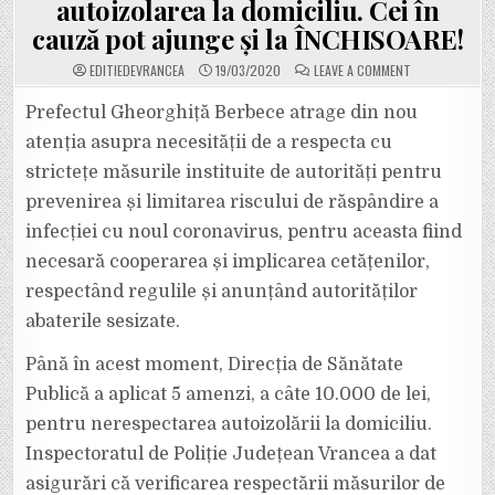
autoizolarea la domiciliu. Cei în
cauză pot ajunge și la ÎNCHISOARE!
ON
EDITIEDEVRANCEA
19/03/2020
LEAVE A COMMENT
ULTIMA
ORĂ:
PREFECTURA
Prefectul Gheorghiță Berbece atrage din nou
A
ANUNȚAT
atenția asupra necesității de a respecta cu
CĂ
DSP
strictețe măsurile instituite de autorități pentru
VRANCEA
A
prevenirea și limitarea riscului de răspândire a
DAT
5
AMENZI
infecției cu noul coronavirus, pentru aceasta fiind
A
CÂTE
necesară cooperarea și implicarea cetățenilor,
100
DE
respectând regulile și anunțând autorităților
MILIOANE
LEI
abaterile sesizate.
VECHI
FIECARE
UNOR
VRÂNCENI
Până în acest moment, Direcția de Sănătate
CARE
NU
Publică a aplicat 5 amenzi, a câte 10.000 de lei,
AU
RESPECTAT
pentru nerespectarea autoizolării la domiciliu.
AUTOIZOLAREA
LA
Inspectoratul de Poliție Județean Vrancea a dat
DOMICILIU.
CEI
ÎN
asigurări că verificarea respectării măsurilor de
CAUZĂ