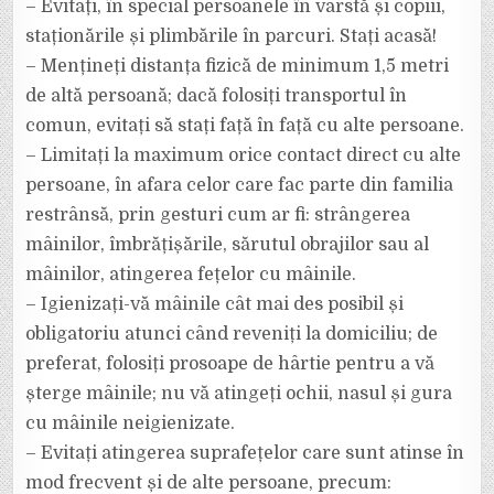
– Evitați, în special persoanele în vârstă și copiii,
staționările și plimbările în parcuri. Stați acasă!
– Mențineți distanța fizică de minimum 1,5 metri
de altă persoană; dacă folosiți transportul în
comun, evitați să stați față în față cu alte persoane.
– Limitați la maximum orice contact direct cu alte
persoane, în afara celor care fac parte din familia
restrânsă, prin gesturi cum ar fi: strângerea
mâinilor, îmbrățișările, sărutul obrajilor sau al
mâinilor, atingerea fețelor cu mâinile.
– Igienizați-vă mâinile cât mai des posibil și
obligatoriu atunci când reveniți la domiciliu; de
preferat, folosiți prosoape de hârtie pentru a vă
șterge mâinile; nu vă atingeți ochii, nasul și gura
cu mâinile neigienizate.
– Evitați atingerea suprafețelor care sunt atinse în
mod frecvent și de alte persoane, precum: