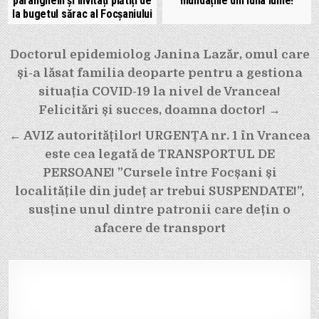
paranghelii și invitați plătiți de
inundațiile din luna iunie!
la bugetul sărac al Focșaniului
Navigare
Doctorul epidemiolog Janina Lazăr, omul care
în
și-a lăsat familia deoparte pentru a gestiona
articole
situația COVID-19 la nivel de Vrancea!
Felicitări și succes, doamna doctor! →
← AVIZ autorităților! URGENȚA nr. 1 în Vrancea
este cea legată de TRANSPORTUL DE
PERSOANE! ”Cursele între Focșani și
localitățile din județ ar trebui SUSPENDATE!”,
susține unul dintre patronii care dețin o
afacere de transport