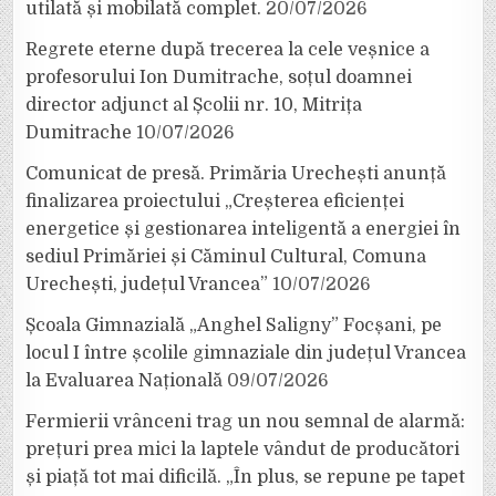
utilată și mobilată complet.
20/07/2026
Regrete eterne după trecerea la cele veșnice a
profesorului Ion Dumitrache, soțul doamnei
director adjunct al Școlii nr. 10, Mitrița
Dumitrache
10/07/2026
Comunicat de presă. Primăria Urechești anunță
finalizarea proiectului „Creșterea eficienței
energetice și gestionarea inteligentă a energiei în
sediul Primăriei și Căminul Cultural, Comuna
Urechești, județul Vrancea”
10/07/2026
Școala Gimnazială „Anghel Saligny” Focșani, pe
locul I între școlile gimnaziale din județul Vrancea
la Evaluarea Națională
09/07/2026
Fermierii vrânceni trag un nou semnal de alarmă:
prețuri prea mici la laptele vândut de producători
și piață tot mai dificilă. „În plus, se repune pe tapet