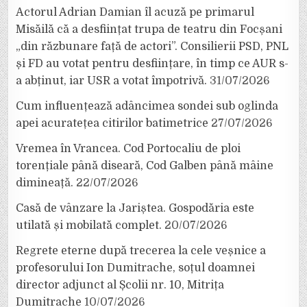
Actorul Adrian Damian îl acuză pe primarul
Misăilă că a desființat trupa de teatru din Focșani
„din răzbunare față de actori”. Consilierii PSD, PNL
și FD au votat pentru desființare, în timp ce AUR s-
a abținut, iar USR a votat împotrivă.
31/07/2026
Cum influențează adâncimea sondei sub oglinda
apei acuratețea citirilor batimetrice
27/07/2026
Vremea în Vrancea. Cod Portocaliu de ploi
torențiale până diseară, Cod Galben până mâine
dimineață.
22/07/2026
Casă de vânzare la Jariștea. Gospodăria este
utilată și mobilată complet.
20/07/2026
Regrete eterne după trecerea la cele veșnice a
profesorului Ion Dumitrache, soțul doamnei
director adjunct al Școlii nr. 10, Mitrița
Dumitrache
10/07/2026