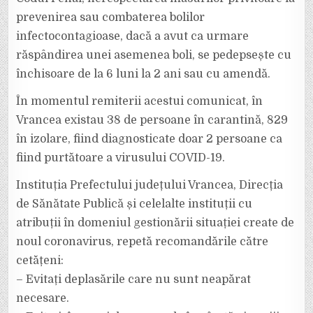
prevenirea sau combaterea bolilor
infectocontagioase, dacă a avut ca urmare
răspândirea unei asemenea boli, se pedepsește cu
închisoare de la 6 luni la 2 ani sau cu amendă.
În momentul remiterii acestui comunicat, în
Vrancea existau 38 de persoane în carantină, 829
în izolare, fiind diagnosticate doar 2 persoane ca
fiind purtătoare a virusului COVID-19.
Instituția Prefectului județului Vrancea, Direcția
de Sănătate Publică și celelalte instituții cu
atribuții în domeniul gestionării situației create de
noul coronavirus, repetă recomandările către
cetățeni:
– Evitați deplasările care nu sunt neapărat
necesare.