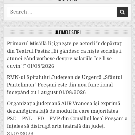
Search
for:
ULTIMELE ȘTIRI
Primarul Misăilă îi jignește pe actorii îndepărtați
din Teatrul Pastia: „Ei gândesc ca niște socialiști
atunci când vorbesc despre salariile ”ce li se
cuvin”!”
01/08/2026
RMN-ul Spitalului Județean de Urgență „Sfântul
Pantelimon” Focșani este din nou funcțional
începând cu 1 august
01/08/2026
Organizația județeană AUR Vrancea își exprimă
dezamăgirea față de modul în care majoritatea
PSD – PNL – FD – PMP din Consiliul local Focșani a
înțeles să distrugă arta teatrală din județ.
31/07/2026