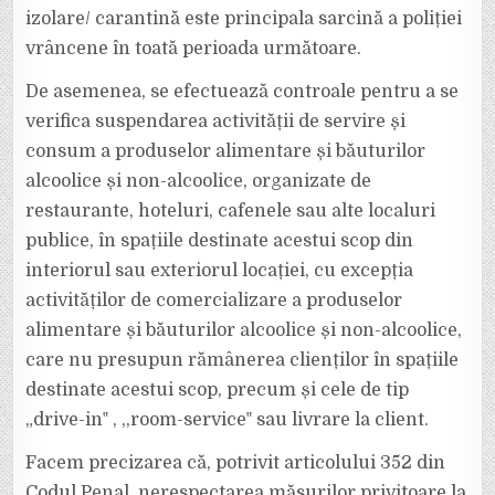
POT
izolare/ carantină este principala sarcină a poliției
AJUNGE
ȘI
vrâncene în toată perioada următoare.
LA
ÎNCHISOARE!
De asemenea, se efectuează controale pentru a se
verifica suspendarea activității de servire și
consum a produselor alimentare și băuturilor
alcoolice și non-alcoolice, organizate de
restaurante, hoteluri, cafenele sau alte localuri
publice, în spațiile destinate acestui scop din
interiorul sau exteriorul locației, cu excepția
activităților de comercializare a produselor
alimentare și băuturilor alcoolice și non-alcoolice,
care nu presupun rămânerea clienților în spațiile
destinate acestui scop, precum și cele de tip
„drive-in‟ , ,,room-service‟ sau livrare la client.
Facem precizarea că, potrivit articolului 352 din
Codul Penal, nerespectarea măsurilor privitoare la