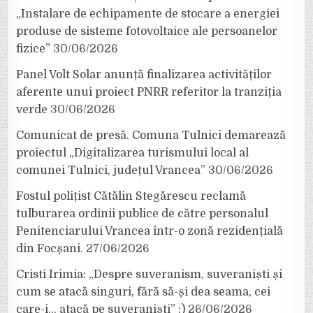
„Instalare de echipamente de stocare a energiei
produse de sisteme fotovoltaice ale persoanelor
fizice”
30/06/2026
Panel Volt Solar anunță finalizarea activităților
aferente unui proiect PNRR referitor la tranziția
verde
30/06/2026
Comunicat de presă. Comuna Tulnici demarează
proiectul „Digitalizarea turismului local al
comunei Tulnici, județul Vrancea”
30/06/2026
Fostul polițist Cătălin Stegărescu reclamă
tulburarea ordinii publice de către personalul
Penitenciarului Vrancea într-o zonă rezidențială
din Focșani.
27/06/2026
Cristi Irimia: „Despre suveranism, suveraniști și
cum se atacă singuri, fără să-și dea seama, cei
care-i… atacă pe suveraniști” :)
26/06/2026