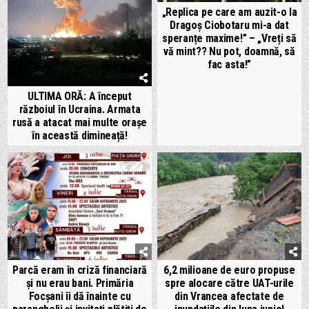
„Replica pe care am auzit-o la
Dragoș Ciobotaru mi-a dat
speranțe maxime!” – „Vreți să
vă mint?? Nu pot, doamnă, să
fac asta!”
ULTIMA ORĂ: A început
războiul în Ucraina. Armata
rusă a atacat mai multe orașe
în această dimineață!
Parcă eram în criză financiară
6,2 milioane de euro propuse
și nu erau bani. Primăria
spre alocare către UAT-urile
Focșani îi dă înainte cu
din Vrancea afectate de