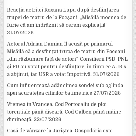
Reacția actriței Roxana Lupu după desființarea
trupei de teatru de la Focșani: „Misăilă mocnea de
furie că am îndrăznit să cerem explicații!”
31/07/2026
Actorul Adrian Damian îl acuză pe primarul
Misăilă că a desființat trupa de teatru din Focșani
„din răzbunare față de actori”. Consilierii PSD, PNL
și FD au votat pentru desființare, în timp ce AUR s-
a abținut, iar USR a votat împotrivă.
31/07/2026
Cum influențează adâncimea sondei sub oglinda
apei acuratețea citirilor batimetrice
27/07/2026
Vremea în Vrancea. Cod Portocaliu de ploi
torențiale până diseară, Cod Galben până mâine
dimineață.
22/07/2026
Casă de vânzare la Jariștea. Gospodăria este