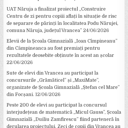
UAT Năruja a finalizat proiectul „Construire
Centru de zi pentru copiii aflați în situație de risc
de separare de părinți în localitatea Podu Nărujei,
comuna Năruja, județul Vrancea”
24/06/2026
Elevii de la Școala Gimnazială „Ioan Cîmpineanu”
din Câmpineanca au fost premiați pentru
rezultatele deosebite obținute în acest an școlar
22/06/2026
Sute de elevi din Vrancea au participat la
concursurile „Grămăticel” și „MaxiMate”,
organizate de Școala Gimnazială „Ștefan cel Mare”
din Focșani.
12/06/2026
Peste 200 de elevi au participat la concursul
interjudețean de matematică „Micul Gauss”, Școala
Gimnazială „Duiliu Zamfirescu” fiind parteneră în
derularea proiectului. Zeci de copii din Vrancea au