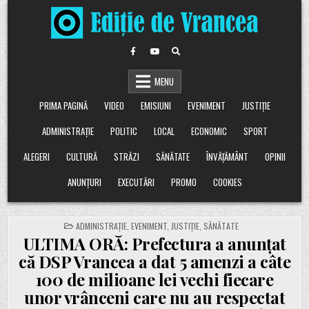
Skip
to
content
MENU
PRIMA PAGINĂ
VIDEO
EMISIUNI
EVENIMENT
JUSTIȚIE
ADMINISTRAȚIE
POLITIC
LOCAL
ECONOMIC
SPORT
ALEGERI
CULTURĂ
STRĂZI
SĂNĂTATE
ÎNVĂȚĂMÂNT
OPINII
ANUNȚURI
EXECUTĂRI
PROMO
COOKIES
POSTED
ADMINISTRAȚIE
,
EVENIMENT
,
JUSTIȚIE
,
SĂNĂTATE
IN
ULTIMA ORĂ: Prefectura a anunțat
că DSP Vrancea a dat 5 amenzi a câte
100 de milioane lei vechi fiecare
unor vrânceni care nu au respectat