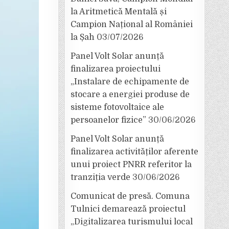
la Aritmetică Mentală și
Campion Național al României
la Șah
03/07/2026
Panel Volt Solar anunță
finalizarea proiectului
„Instalare de echipamente de
stocare a energiei produse de
sisteme fotovoltaice ale
persoanelor fizice”
30/06/2026
Panel Volt Solar anunță
finalizarea activităților aferente
unui proiect PNRR referitor la
tranziția verde
30/06/2026
Comunicat de presă. Comuna
Tulnici demarează proiectul
„Digitalizarea turismului local