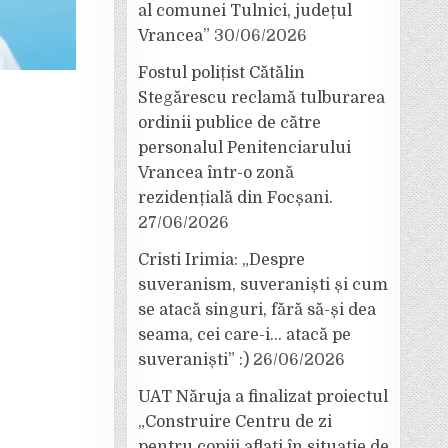
al comunei Tulnici, județul
Vrancea”
30/06/2026
Fostul polițist Cătălin
Stegărescu reclamă tulburarea
ordinii publice de către
personalul Penitenciarului
Vrancea într-o zonă
rezidențială din Focșani.
27/06/2026
Cristi Irimia: „Despre
suveranism, suveraniști și cum
se atacă singuri, fără să-și dea
seama, cei care-i… atacă pe
suveraniști” :)
26/06/2026
UAT Năruja a finalizat proiectul
„Construire Centru de zi
pentru copiii aflați în situație de