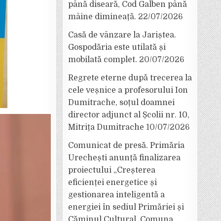
până diseară, Cod Galben până
mâine dimineață.
22/07/2026
Casă de vânzare la Jariștea.
Gospodăria este utilată și
mobilată complet.
20/07/2026
Regrete eterne după trecerea la
cele veșnice a profesorului Ion
Dumitrache, soțul doamnei
director adjunct al Școlii nr. 10,
Mitrița Dumitrache
10/07/2026
Comunicat de presă. Primăria
Urechești anunță finalizarea
proiectului „Creșterea
eficienței energetice și
gestionarea inteligentă a
energiei în sediul Primăriei și
Căminul Cultural, Comuna