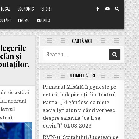
LOCAL
ECONOMIC
SPORT
CUTĂRI
PROMO
COOKIES
CAUTĂ AICI
legerile
Search
efan și
for:
utaților,
ULTIMELE ȘTIRI
Primarul Misăilă îi jignește pe
 decis astăzi
actorii îndepărtați din Teatrul
lui acordat
Pastia: „Ei gândesc ca niște
istrul
socialiști atunci când vorbesc
stru),
despre salariile ”ce li se
cuvin”!”
01/08/2026
RMN-ul Spitalului Județean de