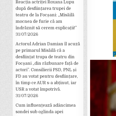
Reacția actriței Roxana Lupu
după desființarea trupei de
teatru de la Focșani: „Misăilă
mocnea de furie că am
îndrăznit să cerem explicații!”
31/07/2026
Actorul Adrian Damian îl acuză
pe primarul Misăilă că a
desființat trupa de teatru din
Focșani „din răzbunare față de
actori”. Consilierii PSD, PNL și
FD au votat pentru desființare,
în timp ce AUR s-a abținut, iar
USR a votat împotrivă.
31/07/2026
Cum influențează adâncimea
sondei sub oglinda apei