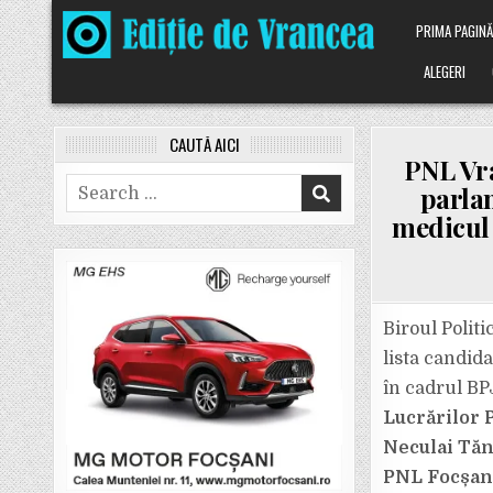
Skip
PRIMA PAGIN
to
content
ALEGERI
CAUTĂ AICI
PNL Vra
Search
parlam
for:
medicul 
Biroul Politi
lista candid
în cadrul BP
Lucrărilor P
Neculai Tă
PNL Focșani