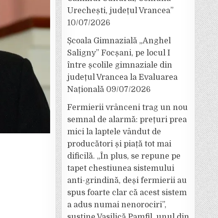
Urechești, județul Vrancea”
10/07/2026
Școala Gimnazială „Anghel
Saligny” Focșani, pe locul I
între școlile gimnaziale din
județul Vrancea la Evaluarea
Națională
09/07/2026
Fermierii vrânceni trag un nou
semnal de alarmă: prețuri prea
mici la laptele vândut de
producători și piață tot mai
dificilă. „În plus, se repune pe
tapet chestiunea sistemului
anti-grindină, deși fermierii au
spus foarte clar că acest sistem
a adus numai nenorociri”,
susține Vasilică Pamfil, unul din