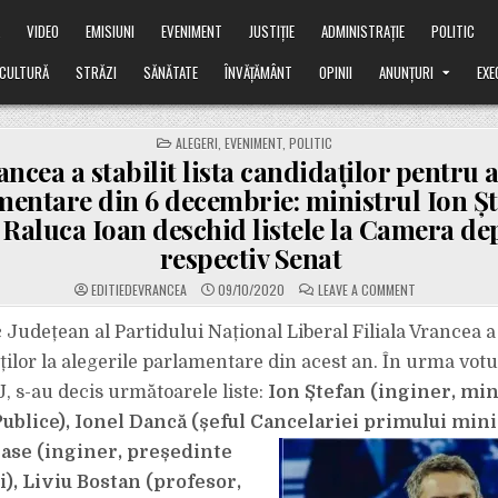
Ă
VIDEO
EMISIUNI
EVENIMENT
JUSTIȚIE
ADMINISTRAȚIE
POLITIC
CULTURĂ
STRĂZI
SĂNĂTATE
ÎNVĂȚĂMÂNT
OPINII
ANUNȚURI
EXE
POSTED
ALEGERI
,
EVENIMENT
,
POLITIC
IN
ncea a stabilit lista candidaților pentru a
entare din 6 decembrie: ministrul Ion Șt
Raluca Ioan deschid listele la Camera dep
respectiv Senat
ON
EDITIEDEVRANCEA
09/10/2020
LEAVE A COMMENT
PNL
VRANCEA
A
c Județean al Partidului Național Liberal Filiala Vrancea a
STABILIT
LISTA
aților la alegerile parlamentare din acest an. În urma votu
CANDIDAȚILOR
PENTRU
J, s-au decis următoarele liste:
Ion Ștefan (inginer, min
ALEGERILE
PARLAMENTARE
ublice), Ionel Dancă (șeful Cancelariei primului mini
DIN
6
DECEMBRIE:
nase
(inginer, președinte
MINISTRUL
ION
), Liviu Bostan (profesor,
ȘTEFAN