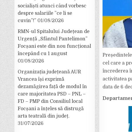
socialiști atunci când vorbesc
despre salariile ”ce li se
cuvin”!”
01/08/2026
RMN-ul Spitalului Județean de
Urgență „Sfântul Pantelimon”
Focșani este din nou funcțional
începând cu 1 august
Președintele
01/08/2026
cel care a p
încrederea î
Organizația județeană AUR
activitatea p
Vrancea își exprimă
dezamăgirea față de modul în
data de 6 de
care majoritatea PSD – PNL –
Departamen
FD – PMP din Consiliul local
Focșani a înțeles să distrugă
arta teatrală din județ.
31/07/2026