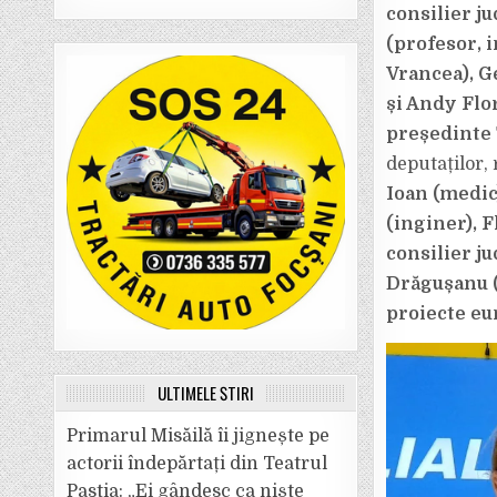
consilier j
(profesor, 
Vrancea), G
și Andy Flo
președinte
deputaților,
Ioan (medic
(inginer), 
consilier j
Drăgușanu (
proiecte eu
ULTIMELE ȘTIRI
Primarul Misăilă îi jignește pe
actorii îndepărtați din Teatrul
Pastia: „Ei gândesc ca niște