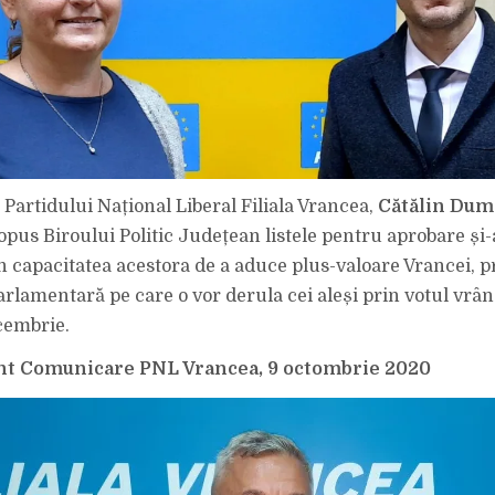
 Partidului Național Liberal Filiala Vrancea,
Cătălin Dum
ropus Biroului Politic Județean listele pentru aprobare și
n capacitatea acestora de a aduce plus-valoare Vrancei, p
arlamentară pe care o vor derula cei aleși prin votul vrân
cembrie.
t Comunicare PNL Vrancea, 9 octombrie 2020