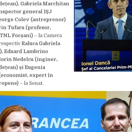
ȘI
udețean), Gabriela Marchitan
MEDICUL
RALUCA
inspector general IȘJ
IOAN
DESCHID
LISTELE
eorge Colev (antreprenor)
LA
CAMERA
rin Tufaru (profesor,
DEPUTAȚILOR,
RESPECTIV
 TNL Focșani)
– la Camera
SENAT
 respectiv
Raluca Gabriela
), Eduard Lambrino
Florin Nedelcu (inginer,
udețean) și Eugenia
economist, expert în
ropene)
– la Senat.