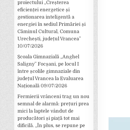
proiectului „Creșterea
eficienței energetice și
gestionarea inteligentă a
energiei în sediul Primăriei și
Căminul Cultural, Comuna
Urechești, județul Vrancea”
10/07/2026
Școala Gimnazială „Anghel
Saligny” Focșani, pe locul I
între școlile gimnaziale din
județul Vrancea la Evaluarea
Națională
09/07/2026
Fermierii vrânceni trag un nou
semnal de alarmă: prețuri prea
mici la laptele vândut de
producători și piață tot mai
dificilă. „În plus, se repune pe