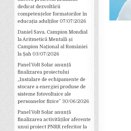
dedicat dezvoltării
competențelor formatorilor în
educația adulților
07/07/2026
Daniel Sava, Campion Mondial
la Aritmetică Mentală și
Campion Național al României
la Șah
03/07/2026
Panel Volt Solar anunță
finalizarea proiectului
„Instalare de echipamente de
stocare a energiei produse de
sisteme fotovoltaice ale
persoanelor fizice”
30/06/2026
Panel Volt Solar anunță
finalizarea activităților aferente
unui proiect PNRR referitor la