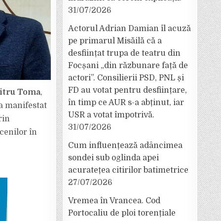
31/07/2026
Actorul Adrian Damian îl acuză
pe primarul Misăilă că a
desființat trupa de teatru din
Focșani „din răzbunare față de
actori”. Consilierii PSD, PNL și
FD au votat pentru desființare,
itru Toma
,
în timp ce AUR s-a abținut, iar
-a manifestat
USR a votat împotrivă.
rin
31/07/2026
cenilor în
Cum influențează adâncimea
sondei sub oglinda apei
acuratețea citirilor batimetrice
27/07/2026
Vremea în Vrancea. Cod
Portocaliu de ploi torențiale