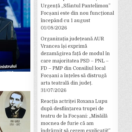
Urgență „Sfântul Pantelimon”
Focșani este din nou funcțional
începând cu 1 august
01/08/2026
Organizația județeană AUR
Vrancea își exprimă
dezamăgirea față de modul în
care majoritatea PSD – PNL –
FD – PMP din Consiliul local
Focșani a înțeles să distrugă
arta teatrală din județ.
31/07/2026
Reacția actriței Roxana Lupu
după desființarea trupei de
teatru de la Focșani: „Misăilă
mocnea de furie că am
îndrăznit să cerem explicații!”