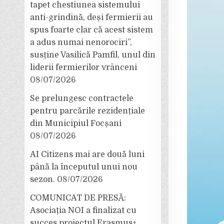
tapet chestiunea sistemului
anti-grindină, deși fermierii au
spus foarte clar că acest sistem
a adus numai nenorociri”,
susține Vasilică Pamfil, unul din
liderii fermierilor vrânceni
08/07/2026
Se prelungesc contractele
pentru parcările rezidențiale
din Municipiul Focșani
08/07/2026
AI Citizens mai are două luni
până la începutul unui nou
sezon.
08/07/2026
COMUNICAT DE PRESĂ:
Asociația NOI a finalizat cu
succes proiectul Erasmus+