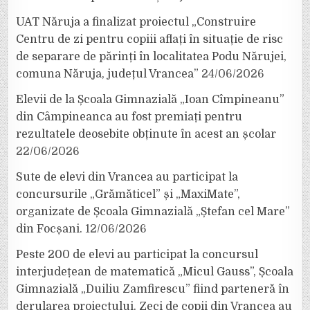
UAT Năruja a finalizat proiectul „Construire
Centru de zi pentru copiii aflați în situație de risc
de separare de părinți în localitatea Podu Nărujei,
comuna Năruja, județul Vrancea”
24/06/2026
Elevii de la Școala Gimnazială „Ioan Cîmpineanu”
din Câmpineanca au fost premiați pentru
rezultatele deosebite obținute în acest an școlar
22/06/2026
Sute de elevi din Vrancea au participat la
concursurile „Grămăticel” și „MaxiMate”,
organizate de Școala Gimnazială „Ștefan cel Mare”
din Focșani.
12/06/2026
Peste 200 de elevi au participat la concursul
interjudețean de matematică „Micul Gauss”, Școala
Gimnazială „Duiliu Zamfirescu” fiind parteneră în
derularea proiectului. Zeci de copii din Vrancea au