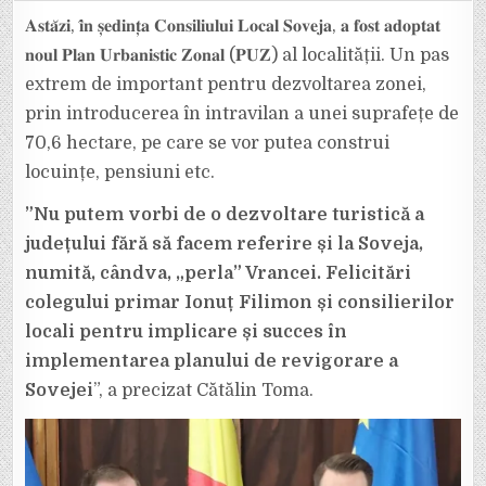
PNL
VRANCEA,
𝐀𝐬𝐭𝐚̆𝐳𝐢, 𝐢̂𝐧 𝐬̦𝐞𝐝𝐢𝐧𝐭̦𝐚 𝐂𝐨𝐧𝐬𝐢𝐥𝐢𝐮𝐥𝐮𝐢 𝐋𝐨𝐜𝐚𝐥 𝐒𝐨𝐯𝐞𝐣𝐚, 𝐚 𝐟𝐨𝐬𝐭 𝐚𝐝𝐨𝐩𝐭𝐚𝐭
CĂTĂLIN
TOMA,
𝐧𝐨𝐮𝐥 𝐏𝐥𝐚𝐧 𝐔𝐫𝐛𝐚𝐧𝐢𝐬𝐭𝐢𝐜 𝐙𝐨𝐧𝐚𝐥 (𝐏𝐔𝐙) al localității. Un pas
PREZENT
LA
extrem de important pentru dezvoltarea zonei,
ȘEDINȚA
CL
prin introducerea în intravilan a unei suprafețe de
SOVEJA
ÎN
CARE
70,6 hectare, pe care se vor putea construi
S-
A
locuințe, pensiuni etc.
APROBAT
NOUL
PUZ
”Nu putem vorbi de o dezvoltare turistică a
județului fără să facem referire și la Soveja,
numită, cândva, „perla” Vrancei.
Felicitări
colegului primar Ionuț Filimon și consilierilor
locali pentru implicare și succes în
implementarea planului de revigorare a
Sovejei
”, a precizat Cătălin Toma.