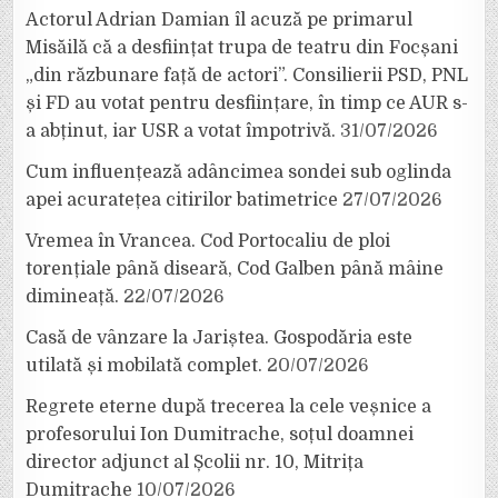
Actorul Adrian Damian îl acuză pe primarul
Misăilă că a desființat trupa de teatru din Focșani
„din răzbunare față de actori”. Consilierii PSD, PNL
și FD au votat pentru desființare, în timp ce AUR s-
a abținut, iar USR a votat împotrivă.
31/07/2026
Cum influențează adâncimea sondei sub oglinda
apei acuratețea citirilor batimetrice
27/07/2026
Vremea în Vrancea. Cod Portocaliu de ploi
torențiale până diseară, Cod Galben până mâine
dimineață.
22/07/2026
Casă de vânzare la Jariștea. Gospodăria este
utilată și mobilată complet.
20/07/2026
Regrete eterne după trecerea la cele veșnice a
profesorului Ion Dumitrache, soțul doamnei
director adjunct al Școlii nr. 10, Mitrița
Dumitrache
10/07/2026