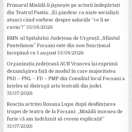
Primarul Misăilă îi jignește pe actorii îndepărtați
din Teatrul Pastia: „Ei gândesc ca niște socialiști
atunci când vorbesc despre salariile ”ce li se
cuvin”!”
01/08/2026
RMN-ul Spitalului Județean de Urgență „Sfântul
Pantelimon” Focșani este din nou funcțional
începând cu 1 august
01/08/2026
Organizația județeană AUR Vrancea își exprimă
dezamăgirea față de modul în care majoritatea
PSD – PNL – FD – PMP din Consiliul local Focșani a
înțeles să distrugă arta teatrală din județ.
31/07/2026
Reacția actriței Roxana Lupu după desființarea
trupei de teatru de la Focșani: „Misăilă mocnea de
furie că am îndrăznit să cerem explicații!”
31/07/2026