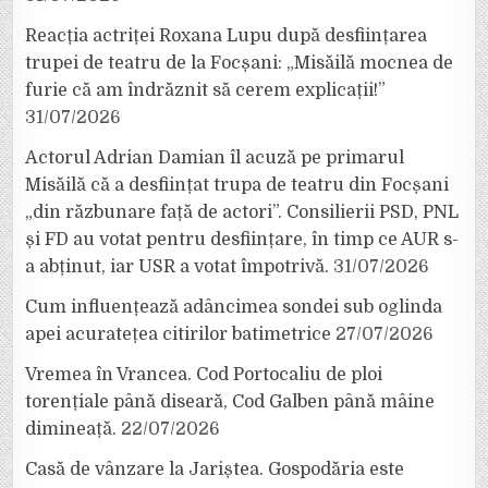
Reacția actriței Roxana Lupu după desființarea
trupei de teatru de la Focșani: „Misăilă mocnea de
furie că am îndrăznit să cerem explicații!”
31/07/2026
Actorul Adrian Damian îl acuză pe primarul
Misăilă că a desființat trupa de teatru din Focșani
„din răzbunare față de actori”. Consilierii PSD, PNL
și FD au votat pentru desființare, în timp ce AUR s-
a abținut, iar USR a votat împotrivă.
31/07/2026
Cum influențează adâncimea sondei sub oglinda
apei acuratețea citirilor batimetrice
27/07/2026
Vremea în Vrancea. Cod Portocaliu de ploi
torențiale până diseară, Cod Galben până mâine
dimineață.
22/07/2026
Casă de vânzare la Jariștea. Gospodăria este