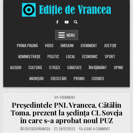
Skip
to
content
MENU
PRIMA PAGINĂ
VIDEO
EMISIUNI
EVENIMENT
JUSTIȚIE
ADMINISTRAȚIE
POLITIC
LOCAL
ECONOMIC
SPORT
ALEGERI
CULTURĂ
STRĂZI
SĂNĂTATE
ÎNVĂȚĂMÂNT
OPINII
ANUNȚURI
EXECUTĂRI
PROMO
COOKIES
POSTED
EVENIMENT
IN
Președintele PNL Vrancea, Cătălin
Toma, prezent la ședința CL Soveja
în care s-a aprobat noul PUZ
ON
EDITIEDEVRANCEA
29/11/2023
LEAVE A COMMENT
PREȘEDINTELE