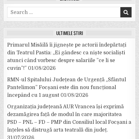
Search
for:
ULTIMELE ȘTIRI
Primarul Misăilă îi jignește pe actorii îndepărtați
din Teatrul Pastia: „Ei gândesc ca niște socialiști
atunci când vorbesc despre salariile ”ce li se
cuvin”!”
01/08/2026
RMN-ul Spitalului Județean de Urgență „Sfântul
Pantelimon” Focșani este din nou funcțional
începând cu 1 august
01/08/2026
Organizația județeană AUR Vrancea își exprimă
dezamăgirea față de modul în care majoritatea
PSD – PNL – FD – PMP din Consiliul local Focșani a
înțeles să distrugă arta teatrală din județ.
31/07/2026