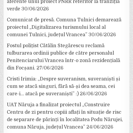
aferente unui proiect PNRR referitor la tranziția
verde
30/06/2026
Comunicat de presă. Comuna Tulnici demarează
proiectul „Digitalizarea turismului local al
comunei Tulnici, județul Vrancea”
30/06/2026
Fostul polițist Cătălin Stegărescu reclamă
tulburarea ordinii publice de către personalul
Penitenciarului Vrancea într-o zonă rezidențială
din Focșani.
27/06/2026
Cristi Irimia: „Despre suveranism, suveraniști și
cum se atacă singuri, fără să-și dea seama, cei
care-i… atacă pe suveraniști” :)
26/06/2026
UAT Năruja a finalizat proiectul „Construire
Centru de zi pentru copiii aflați în situație de risc
de separare de părinți în localitatea Podu Nărujei,
comuna Năruja, județul Vrancea”
24/06/2026