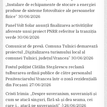
„Instalare de echipamente de stocare a energiei
produse de sisteme fotovoltaice ale persoanelor
fizice”
30/06/2026
Panel Volt Solar anunță finalizarea activităților
aferente unui proiect PNRR referitor la tranziția
verde
30/06/2026
Comunicat de presă. Comuna Tulnici demarează
proiectul „Digitalizarea turismului local al
comunei Tulnici, județul Vrancea”
30/06/2026
Fostul polițist Cătălin Stegărescu reclamă
tulburarea ordinii publice de către personalul
Penitenciarului Vrancea într-o zonă rezidențială
din Focșani.
27/06/2026
Cristi Irimia: „Despre suveranism, suveraniști și
cum se atacă singuri, fără să-și dea seama, cei
care-i… atacă pe suveraniști” :)
26/06/2026