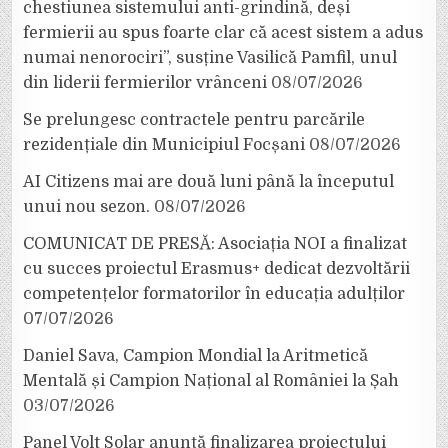
chestiunea sistemului anti-grindină, deși
fermierii au spus foarte clar că acest sistem a adus
numai nenorociri”, susține Vasilică Pamfil, unul
din liderii fermierilor vrânceni
08/07/2026
Se prelungesc contractele pentru parcările
rezidențiale din Municipiul Focșani
08/07/2026
AI Citizens mai are două luni până la începutul
unui nou sezon.
08/07/2026
COMUNICAT DE PRESĂ: Asociația NOI a finalizat
cu succes proiectul Erasmus+ dedicat dezvoltării
competențelor formatorilor în educația adulților
07/07/2026
Daniel Sava, Campion Mondial la Aritmetică
Mentală și Campion Național al României la Șah
03/07/2026
Panel Volt Solar anunță finalizarea proiectului