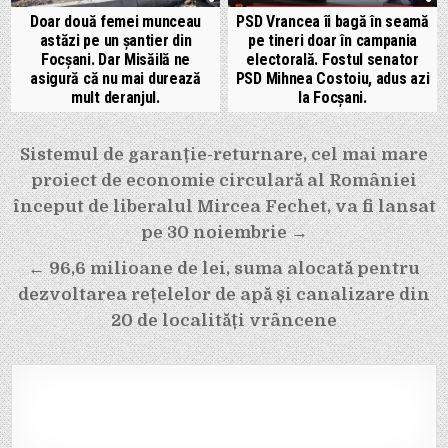
Doar două femei munceau
PSD Vrancea îi bagă în seamă
astăzi pe un șantier din
pe tineri doar în campania
Focșani. Dar Misăilă ne
electorală. Fostul senator
asigură că nu mai durează
PSD Mihnea Costoiu, adus azi
mult deranjul.
la Focșani.
Navigare
Sistemul de garanție-returnare, cel mai mare
proiect de economie circulară al României
în
început de liberalul Mircea Fechet, va fi lansat
articole
pe 30 noiembrie →
← 96,6 milioane de lei, suma alocată pentru
dezvoltarea rețelelor de apă și canalizare din
20 de localități vrâncene