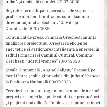
utilată și mobilată complet.
20/07/2026
Regrete eterne după trecerea la cele veșnice a
profesorului Ion Dumitrache, soțul doamnei
director adjunct al Școlii nr. 10, Mitrița
Dumitrache
10/07/2026
Comunicat de presă. Primăria Urechești anunță
finalizarea proiectului „Creșterea eficienței
energetice și gestionarea inteligentă a energiei în
sediul Primăriei și Căminul Cultural, Comuna
Urechești, județul Vrancea”
10/07/2026
Școala Gimnazială „Anghel Saligny” Focșani, pe
locul I între școlile gimnaziale din județul Vrancea
la Evaluarea Națională
09/07/2026
Fermierii vrânceni trag un nou semnal de alarmă:
prețuri prea mici la laptele vândut de producători
și piață tot mai dificilă. „În plus, se repune pe tapet