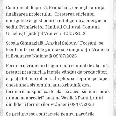
Comunicat de presă. Primăria Urechești anunță
finalizarea proiectului „Creșterea eficienței
energetice și gestionarea inteligentă a energiei în
sediul Primăriei și Căminul Cultural, Comuna
Urechești, județul Vrancea”
10/07/2026
Școala Gimnazială „Anghel Saligny” Focșani, pe
locul I între școlile gimnaziale din județul Vrancea
la Evaluarea Națională
09/07/2026
Fermierii vrânceni trag un nou semnal de alarmă:
prețuri prea mici la laptele vândut de producători
și piață tot mai dificilă. „În plus, se repune pe tapet
chestiunea sistemului anti-grindină, deși
fermierii au spus foarte clar că acest sistem a adus
numai nenorociri”, susține Vasilică Pamfil, unul
din liderii fermierilor vrânceni
08/07/2026
Se prelungesc contractele pentru parcările