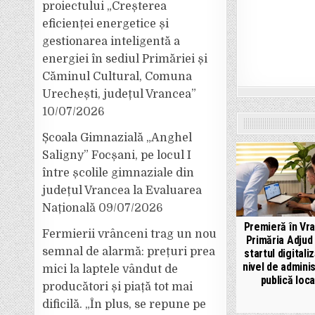
proiectului „Creșterea
eficienței energetice și
gestionarea inteligentă a
energiei în sediul Primăriei și
Căminul Cultural, Comuna
Urechești, județul Vrancea”
10/07/2026
Școala Gimnazială „Anghel
Saligny” Focșani, pe locul I
între școlile gimnaziale din
județul Vrancea la Evaluarea
Națională
09/07/2026
Premieră în Vr
Fermierii vrânceni trag un nou
Primăria Adjud 
semnal de alarmă: prețuri prea
startul digitaliz
nivel de adminis
mici la laptele vândut de
publică loca
producători și piață tot mai
dificilă. „În plus, se repune pe