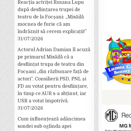
Reacția actriței Roxana Lupu
după desființarea trupei de
teatru de la Focșani: „Misăilă
mocnea de furie că am
îndrăznit să cerem explicații!”
31/07/2026
Actorul Adrian Damian îl acuză
pe primarul Misăilă că a
desființat trupa de teatru din
Focșani „din răzbunare față de
actori”. Consilierii PSD, PNL și
FD au votat pentru desființare,
în timp ce AUR s-a abținut, iar
USR a votat împotrivă.
31/07/2026
Cum influențează adâncimea
sondei sub oglinda apei