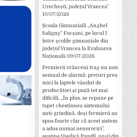
Urechești, județul Vrancea”
10/07/2026
Școala Gimnazială „Anghel
Saligny” Focșani, pe locul I
între școlile gimnaziale din
județul Vrancea la Evaluarea
Națională
09/07/2026
Fermierii vrânceni trag un nou
semnal de alarmă: prețuri prea
mici la laptele vândut de
producători și piață tot mai
dificilă. „În plus, se repune pe
tapet chestiunea sistemului
anti-grindină, deși fermierii au
spus foarte clar că acest sistem
a adus numai nenorociri”,
susține Vasilică Pamfil, unul din