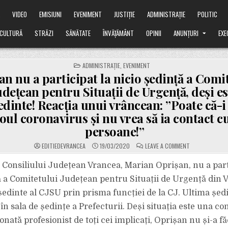
Ă
VIDEO
EMISIUNI
EVENIMENT
JUSTIȚIE
ADMINISTRAȚIE
POLITIC
CULTURĂ
STRĂZI
SĂNĂTATE
ÎNVĂȚĂMÂNT
OPINII
ANUNȚURI
EXE
POSTED
ADMINISTRAȚIE
,
EVENIMENT
IN
n nu a participat la nicio ședință a Comi
udețean pentru Situații de Urgență, deși es
dinte! Reacția unui vrâncean: ”Poate că-i 
oul coronavirus și nu vrea să ia contact cu
persoane!”
ON
EDITIEDEVRANCEA
19/03/2020
LEAVE A COMMENT
OPRIȘAN
NU
A
 Consiliului Județean Vrancea, Marian Oprișan, nu a part
PARTICIPAT
LA
ă a Comitetului Județean pentru Situații de Urgență din 
NICIO
ȘEDINȚĂ
ședinte al CJSU prin prisma funcției de la CJ. Ultima șed
A
COMITETULUI
, în sala de ședințe a Prefecturii. Deși situația este una c
JUDEȚEAN
PENTRU
SITUAȚII
onată profesionist de toți cei implicați, Oprișan nu și-a f
DE