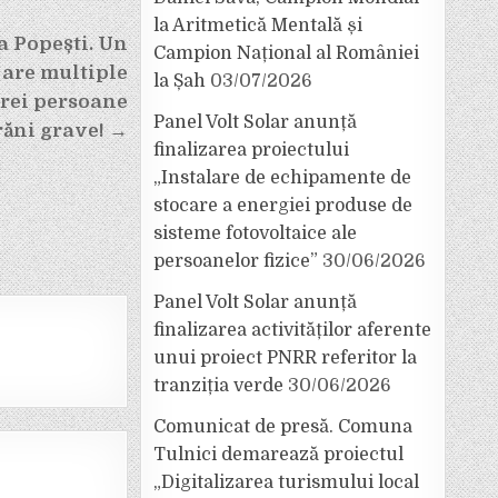
la Aritmetică Mentală și
a Popești. Un
Campion Național al României
 are multiple
la Șah
03/07/2026
trei persoane
Panel Volt Solar anunță
răni grave! →
finalizarea proiectului
„Instalare de echipamente de
stocare a energiei produse de
sisteme fotovoltaice ale
persoanelor fizice”
30/06/2026
Panel Volt Solar anunță
finalizarea activităților aferente
unui proiect PNRR referitor la
tranziția verde
30/06/2026
Comunicat de presă. Comuna
Tulnici demarează proiectul
„Digitalizarea turismului local