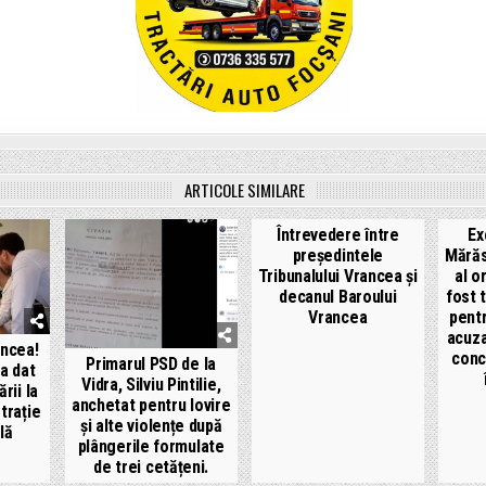
ARTICOLE SIMILARE
Întrevedere între
Ex
președintele
Mărăs
Tribunalului Vrancea și
al o
decanul Baroului
fost 
Vrancea
pentr
acuza
ancea!
conc
Primarul PSD de la
a dat
Vidra, Silviu Pintilie,
ării la
anchetat pentru lovire
trație
și alte violențe după
lă
plângerile formulate
de trei cetățeni.