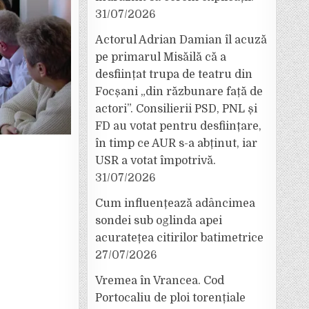
31/07/2026
Actorul Adrian Damian îl acuză
pe primarul Misăilă că a
desființat trupa de teatru din
Focșani „din răzbunare față de
actori”. Consilierii PSD, PNL și
FD au votat pentru desființare,
în timp ce AUR s-a abținut, iar
USR a votat împotrivă.
31/07/2026
Cum influențează adâncimea
sondei sub oglinda apei
acuratețea citirilor batimetrice
27/07/2026
Vremea în Vrancea. Cod
Portocaliu de ploi torențiale