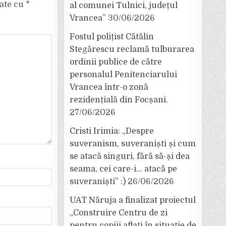
cate cu
*
al comunei Tulnici, județul
Vrancea”
30/06/2026
Fostul polițist Cătălin
Stegărescu reclamă tulburarea
ordinii publice de către
personalul Penitenciarului
Vrancea într-o zonă
rezidențială din Focșani.
27/06/2026
Cristi Irimia: „Despre
suveranism, suveraniști și cum
se atacă singuri, fără să-și dea
seama, cei care-i… atacă pe
suveraniști” :)
26/06/2026
UAT Năruja a finalizat proiectul
„Construire Centru de zi
pentru copiii aflați în situație de