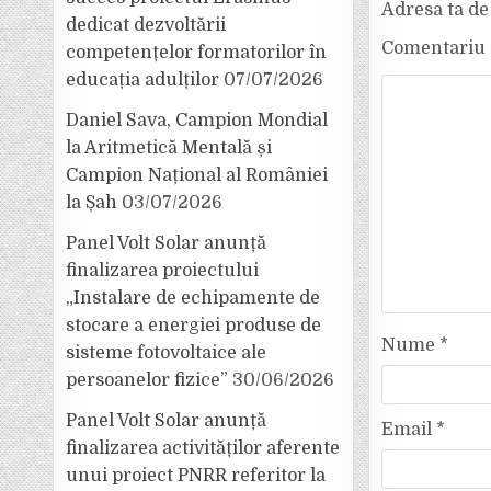
Adresa ta de 
dedicat dezvoltării
Comentariu
competențelor formatorilor în
educația adulților
07/07/2026
Daniel Sava, Campion Mondial
la Aritmetică Mentală și
Campion Național al României
la Șah
03/07/2026
Panel Volt Solar anunță
finalizarea proiectului
„Instalare de echipamente de
stocare a energiei produse de
Nume
*
sisteme fotovoltaice ale
persoanelor fizice”
30/06/2026
Panel Volt Solar anunță
Email
*
finalizarea activităților aferente
unui proiect PNRR referitor la