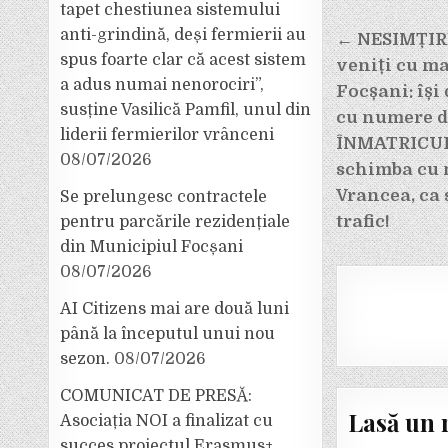
tapet chestiunea sistemului
Navigar
anti-grindină, deși fermierii au
← NESIMȚIR
spus foarte clar că acest sistem
veniți cu ma
în
a adus numai nenorociri”,
Focșani: își
articole
susține Vasilică Pamfil, unul din
cu numere de
liderii fermierilor vrânceni
ÎNMATRICULĂ
08/07/2026
schimba cu 
Vrancea, ca s
Se prelungesc contractele
trafic!
pentru parcările rezidențiale
din Municipiul Focșani
08/07/2026
AI Citizens mai are două luni
până la începutul unui nou
sezon.
08/07/2026
COMUNICAT DE PRESĂ:
Lasă un 
Asociația NOI a finalizat cu
succes proiectul Erasmus+