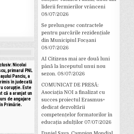
liderii fermierilor vrânceni
08/07/2026
Se prelungesc contractele
pentru parcările rezidențiale
din Municipiul Focșani
08/07/2026
AI Citizens mai are două luni
clusiv: Nicolai
până la începutul unui nou
cu, primarul PNL
sezon.
08/07/2026
rașului Panciu, a
trimis în judecată
COMUNICAT DE PRESĂ:
u corupție. Este
Asociația NOI a finalizat cu
t că a aranjat un
urs de angajare
succes proiectul Erasmus+
în Primărie.
dedicat dezvoltării
competențelor formatorilor în
educația adulților
07/07/2026
Daniel Sava, Campion Mondial