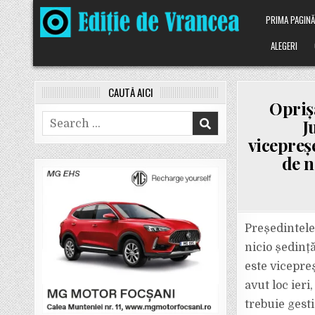
Skip
PRIMA PAGIN
to
content
ALEGERI
CAUTĂ AICI
Oprișa
Search
J
for:
vicepreșe
de n
Președintele
nicio ședinț
este vicepre
avut loc ieri
trebuie gesti