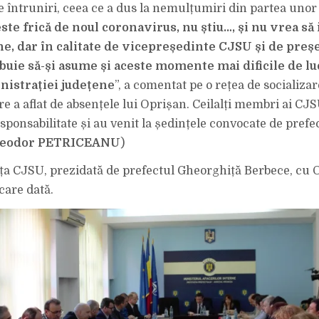
URGENȚĂ,
e întruniri, ceea ce a dus la nemulțumiri din partea unor 
DEȘI
ESTE
este frică de noul coronavirus, nu știu…, și nu vrea să 
VICEPREȘEDINT
REACȚIA
ne, dar în calitate de vicepreședinte CJSU și de preș
UNUI
VRÂNCEAN:
”POATE
buie să-și asume și aceste momente mai dificile de lu
CĂ-
I
nistrației județene
”, a comentat pe o rețea de socializa
ESTE
FRICĂ
re a aflat de absențele lui Oprișan. Ceilalți membri ai CJ
DE
NOUL
sponsabilitate și au venit la ședințele convocate de prefe
CORONAVIRUS
ȘI
NU
Teodor PETRICEANU
)
VREA
SĂ
IA
a CJSU, prezidată de prefectul Gheorghiță Berbece, cu 
CONTACT
CU
care dată.
ALTE
PERSOANE!”