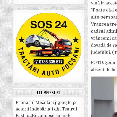
vină la acest
”
Poate că-i 
alte persoa
Vrancea tre
cadrul admi
vrâncenii ca
dovadă de re
județului.
(
FOTO: Ședinț
absent de fie
ULTIMELE ȘTIRI
Primarul Misăilă îi jignește pe
actorii îndepărtați din Teatrul
Pastia: „Ei gândesc ca niște