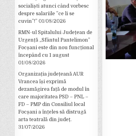
socialiști atunci când vorbesc
despre salariile ”ce li se
cuvin”!”
01/08/2026
RMN-ul Spitalului Județean de
Urgență „Sfântul Pantelimon”
Focșani este din nou funcțional
începând cu 1 august
01/08/2026
Organizația județeană AUR
Vrancea își exprimă
dezamăgirea față de modul în
care majoritatea PSD – PNL –
FD – PMP din Consiliul local
Focșani a înțeles să distrugă
arta teatrală din județ.
31/07/2026