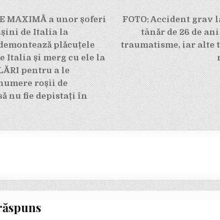
e
E MAXIMĂ a unor șoferi
FOTO: Accident grav l
șini de Italia la
tânăr de 26 de ani
 demontează plăcuțele
traumatisme, iar alte 
 Italia și merg cu ele la
RI pentru a le
numere roșii de
ă nu fie depistați în
răspuns