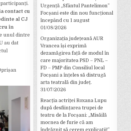
participanți.
Urgență „Sfântul Pantelimon”
ia contact cu
E!
Focșani este din nou funcțional
edinte al CJ
începând cu 1 august
cru în
01/08/2026
re unul dintre
Organizația județeană AUR
SU au dat
Vrancea își exprimă
ctul
dezamăgirea față de modul în
care majoritatea PSD – PNL –
FD – PMP din Consiliul local
Oprișan
Focșani a înțeles să distrugă
arta teatrală din județ.
31/07/2026
Reacția actriței Roxana Lupu
după desființarea trupei de
teatru de la Focșani: „Misăilă
mocnea de furie că am
îndrăznit să cerem explicații!”