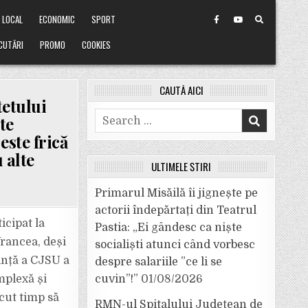
LOCAL
ECONOMIC
SPORT
CUTĂRI
PROMO
COOKIES
CAUTĂ AICI
tetului
Search
te
for:
este frică
 alte
ULTIMELE ȘTIRI
Primarul Misăilă îi jignește pe
actorii îndepărtați din Teatrul
icipat la
Pastia: „Ei gândesc ca niște
Vrancea, deși
socialiști atunci când vorbesc
ință a CJSU a
despre salariile ”ce li se
omplexă și
cuvin”!”
01/08/2026
ăcut timp să
RMN-ul Spitalului Județean de