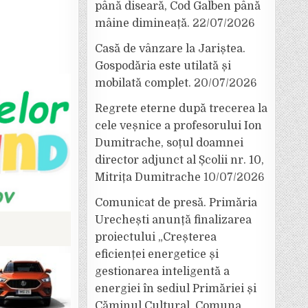
până diseară, Cod Galben până
mâine dimineață.
22/07/2026
Casă de vânzare la Jariștea.
Gospodăria este utilată și
mobilată complet.
20/07/2026
Regrete eterne după trecerea la
cele veșnice a profesorului Ion
Dumitrache, soțul doamnei
director adjunct al Școlii nr. 10,
Mitrița Dumitrache
10/07/2026
Comunicat de presă. Primăria
Urechești anunță finalizarea
proiectului „Creșterea
eficienței energetice și
gestionarea inteligentă a
energiei în sediul Primăriei și
Căminul Cultural, Comuna