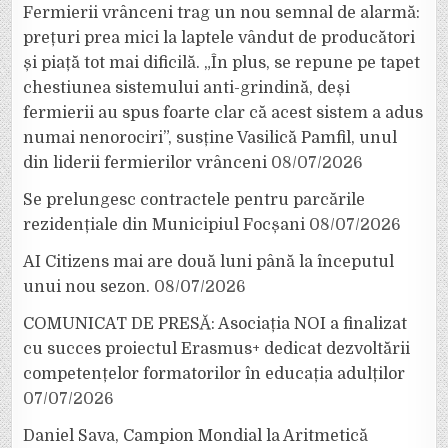
Fermierii vrânceni trag un nou semnal de alarmă:
prețuri prea mici la laptele vândut de producători
și piață tot mai dificilă. „În plus, se repune pe tapet
chestiunea sistemului anti-grindină, deși
fermierii au spus foarte clar că acest sistem a adus
numai nenorociri”, susține Vasilică Pamfil, unul
din liderii fermierilor vrânceni
08/07/2026
Se prelungesc contractele pentru parcările
rezidențiale din Municipiul Focșani
08/07/2026
AI Citizens mai are două luni până la începutul
unui nou sezon.
08/07/2026
COMUNICAT DE PRESĂ: Asociația NOI a finalizat
cu succes proiectul Erasmus+ dedicat dezvoltării
competențelor formatorilor în educația adulților
07/07/2026
Daniel Sava, Campion Mondial la Aritmetică