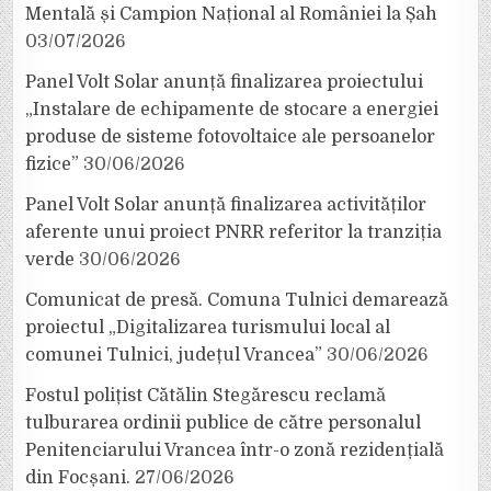
Mentală și Campion Național al României la Șah
03/07/2026
Panel Volt Solar anunță finalizarea proiectului
„Instalare de echipamente de stocare a energiei
produse de sisteme fotovoltaice ale persoanelor
fizice”
30/06/2026
Panel Volt Solar anunță finalizarea activităților
aferente unui proiect PNRR referitor la tranziția
verde
30/06/2026
Comunicat de presă. Comuna Tulnici demarează
proiectul „Digitalizarea turismului local al
comunei Tulnici, județul Vrancea”
30/06/2026
Fostul polițist Cătălin Stegărescu reclamă
tulburarea ordinii publice de către personalul
Penitenciarului Vrancea într-o zonă rezidențială
din Focșani.
27/06/2026