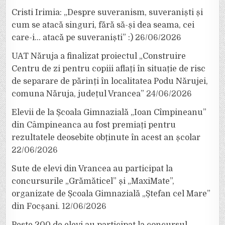
Cristi Irimia: „Despre suveranism, suveraniști și
cum se atacă singuri, fără să-și dea seama, cei
care-i… atacă pe suveraniști” :)
26/06/2026
UAT Năruja a finalizat proiectul „Construire
Centru de zi pentru copiii aflați în situație de risc
de separare de părinți în localitatea Podu Nărujei,
comuna Năruja, județul Vrancea”
24/06/2026
Elevii de la Școala Gimnazială „Ioan Cîmpineanu”
din Câmpineanca au fost premiați pentru
rezultatele deosebite obținute în acest an școlar
22/06/2026
Sute de elevi din Vrancea au participat la
concursurile „Grămăticel” și „MaxiMate”,
organizate de Școala Gimnazială „Ștefan cel Mare”
din Focșani.
12/06/2026