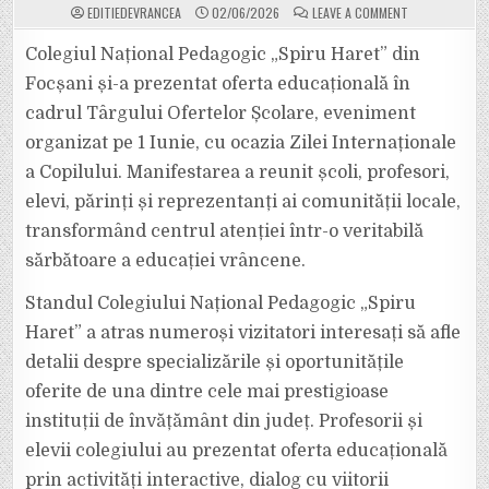
ON
EDITIEDEVRANCEA
02/06/2026
LEAVE A COMMENT
COLEGIUL
PEDAGOGIC
FOCȘANI
Colegiul Național Pedagogic „Spiru Haret” din
ȘI-
A
Focșani și-a prezentat oferta educațională în
PREZENTAT
OFERTA
cadrul Târgului Ofertelor Școlare, eveniment
EDUCAȚIONALĂ
LA
organizat pe 1 Iunie, cu ocazia Zilei Internaționale
TÂRGUL
OFERTELOR
ȘCOLARE
a Copilului. Manifestarea a reunit școli, profesori,
ORGANIZAT
DE
elevi, părinți și reprezentanți ai comunității locale,
ZIUA
COPILULUI
transformând centrul atenției într-o veritabilă
sărbătoare a educației vrâncene.
Standul Colegiului Național Pedagogic „Spiru
Haret” a atras numeroși vizitatori interesați să afle
detalii despre specializările și oportunitățile
oferite de una dintre cele mai prestigioase
instituții de învățământ din județ. Profesorii și
elevii colegiului au prezentat oferta educațională
prin activități interactive, dialog cu viitorii