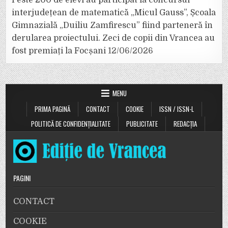
Peste 200 de elevi au participat la concursul
interjudețean de matematică „Micul Gauss”, Școala
Gimnazială „Duiliu Zamfirescu” fiind parteneră în
derularea proiectului. Zeci de copii din Vrancea au
fost premiați la Focșani
12/06/2026
MENU
PRIMA PAGINĂ
CONTACT
COOKIE
ISSN / ISSN-L
POLITICĂ DE CONFIDENȚIALITATE
PUBLICITATE
REDACȚIA
PAGINI
CONTACT
COOKIE