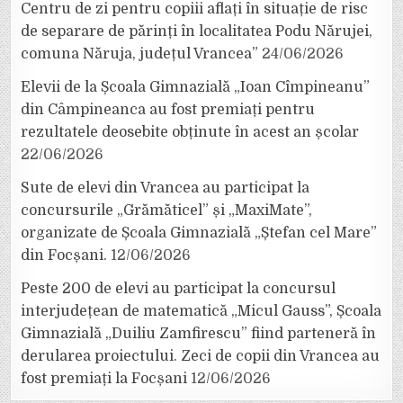
Centru de zi pentru copiii aflați în situație de risc
de separare de părinți în localitatea Podu Nărujei,
comuna Năruja, județul Vrancea”
24/06/2026
Elevii de la Școala Gimnazială „Ioan Cîmpineanu”
din Câmpineanca au fost premiați pentru
rezultatele deosebite obținute în acest an școlar
22/06/2026
Sute de elevi din Vrancea au participat la
concursurile „Grămăticel” și „MaxiMate”,
organizate de Școala Gimnazială „Ștefan cel Mare”
din Focșani.
12/06/2026
Peste 200 de elevi au participat la concursul
interjudețean de matematică „Micul Gauss”, Școala
Gimnazială „Duiliu Zamfirescu” fiind parteneră în
derularea proiectului. Zeci de copii din Vrancea au
fost premiați la Focșani
12/06/2026