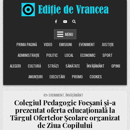
Skip
to
content
MENU
PRIMA PAGINĂ
VIDEO
EMISIUNI
EVENIMENT
JUSTIȚIE
ADMINISTRAȚIE
POLITIC
LOCAL
ECONOMIC
SPORT
ALEGERI
CULTURĂ
STRĂZI
SĂNĂTATE
ÎNVĂȚĂMÂNT
OPINII
ANUNȚURI
EXECUTĂRI
PROMO
COOKIES
POSTED
EVENIMENT
,
ÎNVĂȚĂMÂNT
IN
Colegiul Pedagogic Focșani și-a
prezentat oferta educațională la
Târgul Ofertelor Școlare organizat
de Ziua Copilului