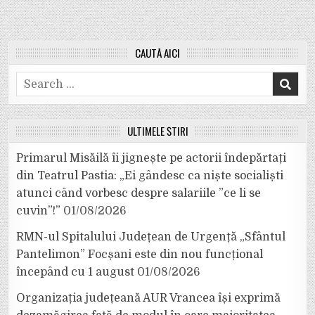
CAUTĂ AICI
Search
for:
ULTIMELE ȘTIRI
Primarul Misăilă îi jignește pe actorii îndepărtați
din Teatrul Pastia: „Ei gândesc ca niște socialiști
atunci când vorbesc despre salariile ”ce li se
cuvin”!”
01/08/2026
RMN-ul Spitalului Județean de Urgență „Sfântul
Pantelimon” Focșani este din nou funcțional
începând cu 1 august
01/08/2026
Organizația județeană AUR Vrancea își exprimă