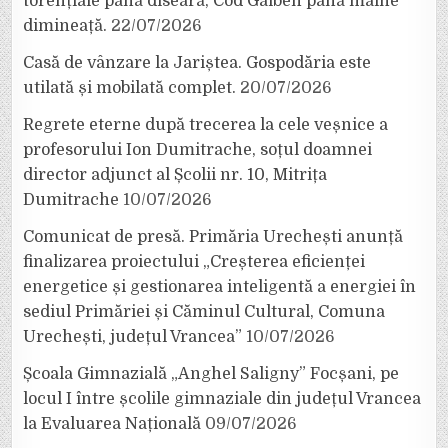
torențiale până diseară, Cod Galben până mâine
dimineață.
22/07/2026
Casă de vânzare la Jariștea. Gospodăria este
utilată și mobilată complet.
20/07/2026
Regrete eterne după trecerea la cele veșnice a
profesorului Ion Dumitrache, soțul doamnei
director adjunct al Școlii nr. 10, Mitrița
Dumitrache
10/07/2026
Comunicat de presă. Primăria Urechești anunță
finalizarea proiectului „Creșterea eficienței
energetice și gestionarea inteligentă a energiei în
sediul Primăriei și Căminul Cultural, Comuna
Urechești, județul Vrancea”
10/07/2026
Școala Gimnazială „Anghel Saligny” Focșani, pe
locul I între școlile gimnaziale din județul Vrancea
la Evaluarea Națională
09/07/2026