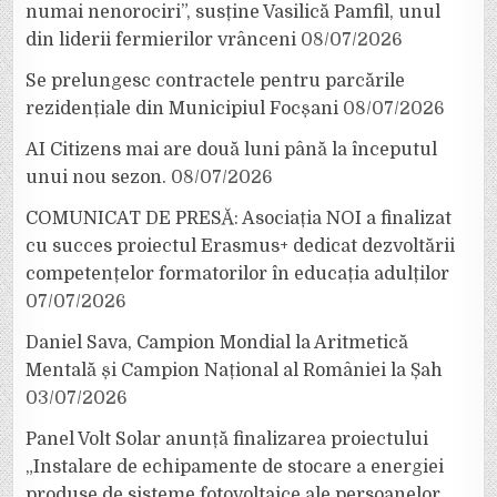
numai nenorociri”, susține Vasilică Pamfil, unul
din liderii fermierilor vrânceni
08/07/2026
Se prelungesc contractele pentru parcările
rezidențiale din Municipiul Focșani
08/07/2026
AI Citizens mai are două luni până la începutul
unui nou sezon.
08/07/2026
COMUNICAT DE PRESĂ: Asociația NOI a finalizat
cu succes proiectul Erasmus+ dedicat dezvoltării
competențelor formatorilor în educația adulților
07/07/2026
Daniel Sava, Campion Mondial la Aritmetică
Mentală și Campion Național al României la Șah
03/07/2026
Panel Volt Solar anunță finalizarea proiectului
„Instalare de echipamente de stocare a energiei
produse de sisteme fotovoltaice ale persoanelor