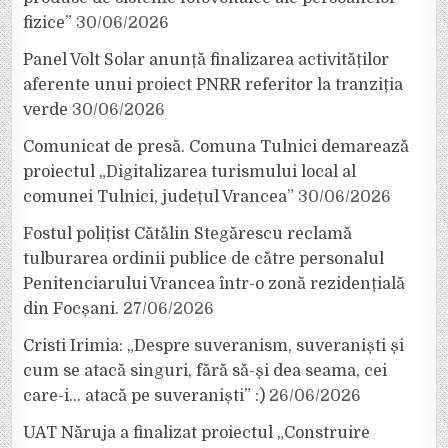
fizice”
30/06/2026
Panel Volt Solar anunță finalizarea activităților
aferente unui proiect PNRR referitor la tranziția
verde
30/06/2026
Comunicat de presă. Comuna Tulnici demarează
proiectul „Digitalizarea turismului local al
comunei Tulnici, județul Vrancea”
30/06/2026
Fostul polițist Cătălin Stegărescu reclamă
tulburarea ordinii publice de către personalul
Penitenciarului Vrancea într-o zonă rezidențială
din Focșani.
27/06/2026
Cristi Irimia: „Despre suveranism, suveraniști și
cum se atacă singuri, fără să-și dea seama, cei
care-i… atacă pe suveraniști” :)
26/06/2026
UAT Năruja a finalizat proiectul „Construire