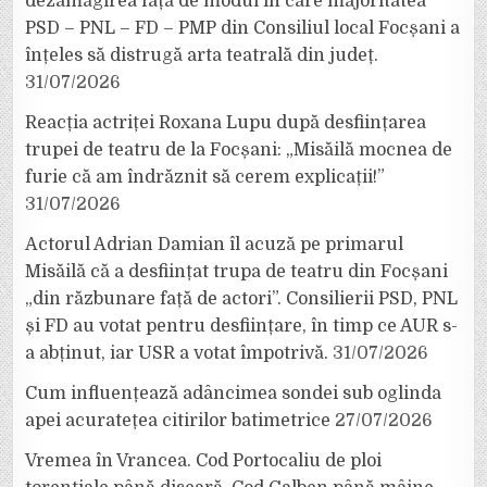
dezamăgirea față de modul în care majoritatea
PSD – PNL – FD – PMP din Consiliul local Focșani a
înțeles să distrugă arta teatrală din județ.
31/07/2026
Reacția actriței Roxana Lupu după desființarea
trupei de teatru de la Focșani: „Misăilă mocnea de
furie că am îndrăznit să cerem explicații!”
31/07/2026
Actorul Adrian Damian îl acuză pe primarul
Misăilă că a desființat trupa de teatru din Focșani
„din răzbunare față de actori”. Consilierii PSD, PNL
și FD au votat pentru desființare, în timp ce AUR s-
a abținut, iar USR a votat împotrivă.
31/07/2026
Cum influențează adâncimea sondei sub oglinda
apei acuratețea citirilor batimetrice
27/07/2026
Vremea în Vrancea. Cod Portocaliu de ploi