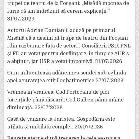
trupei de teatru de la Focșani: „Misăilă mocnea de
furie că am îndrăznit să cerem explicații!”
31/07/2026
Actorul Adrian Damian îl acuză pe primarul
Misăilă că a desființat trupa de teatru din Focșani
„din răzbunare față de actori”. Consilierii PSD, PNL
și FD au votat pentru desființare, în timp ce AUR s-
a abținut, iar USR a votat împotrivă.
31/07/2026
Cum influențează adâncimea sondei sub oglinda
apei acuratețea citirilor batimetrice
27/07/2026
Vremea în Vrancea. Cod Portocaliu de ploi
torențiale până diseară, Cod Galben până mâine
dimineață.
22/07/2026
Casă de vânzare la Jariștea. Gospodăria este
utilată și mobilată complet.
20/07/2026
Regrete eterne după trecerea la cele veșnice a