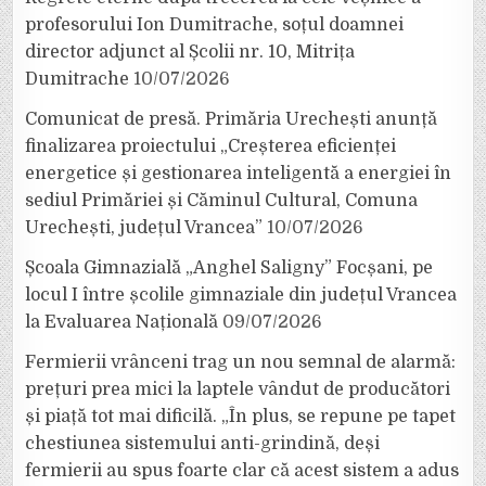
profesorului Ion Dumitrache, soțul doamnei
director adjunct al Școlii nr. 10, Mitrița
Dumitrache
10/07/2026
Comunicat de presă. Primăria Urechești anunță
finalizarea proiectului „Creșterea eficienței
energetice și gestionarea inteligentă a energiei în
sediul Primăriei și Căminul Cultural, Comuna
Urechești, județul Vrancea”
10/07/2026
Școala Gimnazială „Anghel Saligny” Focșani, pe
locul I între școlile gimnaziale din județul Vrancea
la Evaluarea Națională
09/07/2026
Fermierii vrânceni trag un nou semnal de alarmă:
prețuri prea mici la laptele vândut de producători
și piață tot mai dificilă. „În plus, se repune pe tapet
chestiunea sistemului anti-grindină, deși
fermierii au spus foarte clar că acest sistem a adus