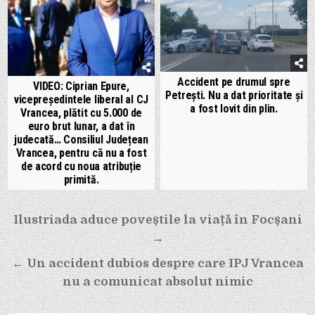
Accident pe drumul spre
VIDEO: Ciprian Epure,
Petrești. Nu a dat prioritate și
vicepreședintele liberal al CJ
a fost lovit din plin.
Vrancea, plătit cu 5.000 de
euro brut lunar, a dat în
judecată… Consiliul Județean
Vrancea, pentru că nu a fost
de acord cu noua atribuție
primită.
Navigare
Ilustriada aduce poveștile la viață în Focșani
în
→
articole
← Un accident dubios despre care IPJ Vrancea
nu a comunicat absolut nimic