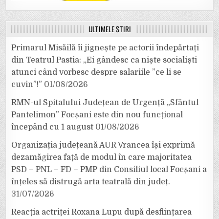
ULTIMELE ȘTIRI
Primarul Misăilă îi jignește pe actorii îndepărtați
din Teatrul Pastia: „Ei gândesc ca niște socialiști
atunci când vorbesc despre salariile ”ce li se
cuvin”!”
01/08/2026
RMN-ul Spitalului Județean de Urgență „Sfântul
Pantelimon” Focșani este din nou funcțional
începând cu 1 august
01/08/2026
Organizația județeană AUR Vrancea își exprimă
dezamăgirea față de modul în care majoritatea
PSD – PNL – FD – PMP din Consiliul local Focșani a
înțeles să distrugă arta teatrală din județ.
31/07/2026
Reacția actriței Roxana Lupu după desființarea