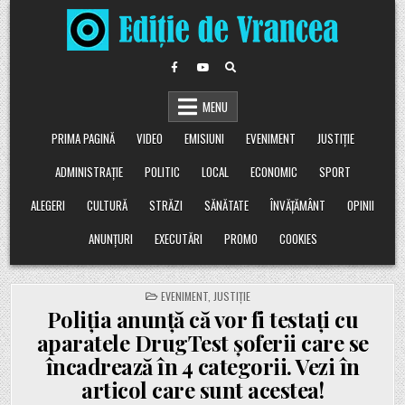
Skip
to
content
MENU
PRIMA PAGINĂ
VIDEO
EMISIUNI
EVENIMENT
JUSTIȚIE
ADMINISTRAȚIE
POLITIC
LOCAL
ECONOMIC
SPORT
ALEGERI
CULTURĂ
STRĂZI
SĂNĂTATE
ÎNVĂȚĂMÂNT
OPINII
ANUNȚURI
EXECUTĂRI
PROMO
COOKIES
POSTED
EVENIMENT
,
JUSTIȚIE
IN
Poliția anunță că vor fi testați cu
aparatele DrugTest șoferii care se
încadrează în 4 categorii. Vezi în
articol care sunt acestea!