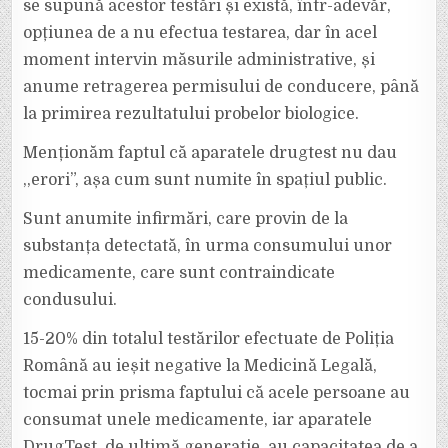
se supună acestor testări și există, într-adevăr,
opțiunea de a nu efectua testarea, dar în acel
moment intervin măsurile administrative, și
anume retragerea permisului de conducere, până
la primirea rezultatului probelor biologice.
Menționăm faptul că aparatele drugtest nu dau
,,erori”, așa cum sunt numite în spațiul public.
Sunt anumite infirmări, care provin de la
substanța detectată, în urma consumului unor
medicamente, care sunt contraindicate
condusului.
15-20% din totalul testărilor efectuate de Poliția
Română au ieșit negative la Medicină Legală,
tocmai prin prisma faptului că acele persoane au
consumat unele medicamente, iar aparatele
DrugTest, de ultimă generație, au capacitatea de a