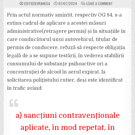
ON
EDITIEDEVRANCEA
07/07/2024
LEAVE A COMMENT
POLIȚIA
ANUNȚĂ
CĂ
Prin actul normativ amintit, respectiv OG 84, s-a
VOR
FI
extins cadrul de aplicare a acestei măsuri
TESTAȚI
CU
administrative(retragere permis) și în situațiile în
APARATELE
DRUGTEST
care conducătorul unui autovehicul, titular de
ȘOFERII
CARE
SE
permis de conducere, refuză să respecte obligația
ÎNCADREAZĂ
ÎN
legală de a se supune testării, în vederea stabilirii
4
CATEGORII.
consumului de substanţe psihoactive ori a
VEZI
ÎN
concentraţiei de alcool în aerul expirat, la
ARTICOL
CARE
SUNT
solicitarea poliţistului rutier, deși este identificat
ACESTEA!
în trafic având:
a) sancțiuni contravenționale
aplicate, în mod repetat, în