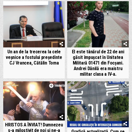
Un an de la trecerea la cele
El este tânărul de 22 de ani
veșnice a fostului președinte
găsit împușcat în Unitatea
CJ Vrancea, Cătălin Toma
Militară 01471 din Focșani.
Andrei Dănilă era maistru
militar clasa a IV-a.
HRISTOS A ÎNVIAT! Dumnezeu
s-a milostivit de noi și ne-a
Grafică actualizată. Cum se