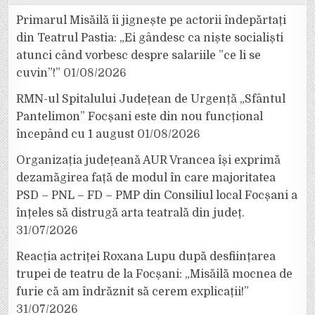
Primarul Misăilă îi jignește pe actorii îndepărtați
din Teatrul Pastia: „Ei gândesc ca niște socialiști
atunci când vorbesc despre salariile ”ce li se
cuvin”!”
01/08/2026
RMN-ul Spitalului Județean de Urgență „Sfântul
Pantelimon” Focșani este din nou funcțional
începând cu 1 august
01/08/2026
Organizația județeană AUR Vrancea își exprimă
dezamăgirea față de modul în care majoritatea
PSD – PNL – FD – PMP din Consiliul local Focșani a
înțeles să distrugă arta teatrală din județ.
31/07/2026
Reacția actriței Roxana Lupu după desființarea
trupei de teatru de la Focșani: „Misăilă mocnea de
furie că am îndrăznit să cerem explicații!”
31/07/2026