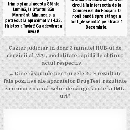
trimis și anul acesta Sfânta
circulă în intersecția de la
Lumină, la Sfântul Său
Comcereal din Focșani. O
Mormânt. Minunea s-a
nouă bandă spre stânga a
petrecut la aproximativ 14.33.
fost „desenată” pe strada 1
Hristos a înviat! Cu adevărat a
Decembrie.
înviat!
Navigare
Cazier judiciar în doar 3 minute! HUB-ul de
în
servicii al MAI, modalitate rapidă de obținut
articole
actul respectiv. →
← Cine răspunde pentru cele 20 % rezultate
fals pozitive ale aparatelor DrugTest, rezultate
ca urmare a analizelor de sânge făcute la IML-
uri?