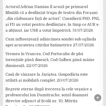
Actorul Adrian Damian îl acuză pe primarul
Misăilă că a desființat trupa de teatru din Focșani
„din răzbunare față de actori”. Consilierii PSD, PNL
și FD au votat pentru desființare, în timp ce AUR s-
a abținut, iar USR a votat împotrivă.
31/07/2026
Cum influențează adâncimea sondei sub oglinda
apei acuratețea citirilor batimetrice
27/07/2026
Vremea în Vrancea. Cod Portocaliu de ploi
torențiale până diseară, Cod Galben până mâine
dimineață.
22/07/2026
Casă de vânzare la Jariștea. Gospodăria este
utilată și mobilată complet.
20/07/2026
Regrete eterne după trecerea la cele veșnice a
profesorului Ion Dumitrache, soțul doamnei
SCRO
TO
director adjunct al Școlii nr. 10, Mitrița
TOP