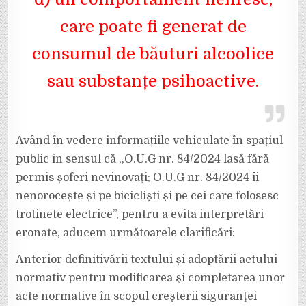
care poate fi generat de
consumul de băuturi alcoolice
sau substanțe psihoactive.
Având în vedere informațiile vehiculate în spațiul
public în sensul că ,,O.U.G nr. 84/2024 lasă fără
permis șoferi nevinovați; O.U.G nr. 84/2024 îi
nenorocește și pe bicicliști și pe cei care folosesc
trotinete electrice”, pentru a evita interpretări
eronate, aducem următoarele clarificări:
Anterior definitivării textului și adoptării actului
normativ pentru modificarea şi completarea unor
acte normative în scopul creşterii siguranţei