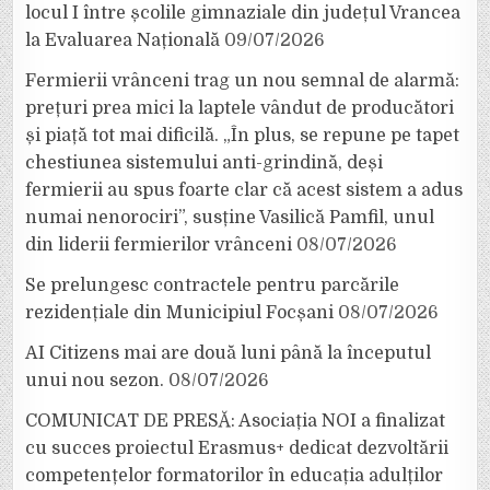
locul I între școlile gimnaziale din județul Vrancea
la Evaluarea Națională
09/07/2026
Fermierii vrânceni trag un nou semnal de alarmă:
prețuri prea mici la laptele vândut de producători
și piață tot mai dificilă. „În plus, se repune pe tapet
chestiunea sistemului anti-grindină, deși
fermierii au spus foarte clar că acest sistem a adus
numai nenorociri”, susține Vasilică Pamfil, unul
din liderii fermierilor vrânceni
08/07/2026
Se prelungesc contractele pentru parcările
rezidențiale din Municipiul Focșani
08/07/2026
AI Citizens mai are două luni până la începutul
unui nou sezon.
08/07/2026
COMUNICAT DE PRESĂ: Asociația NOI a finalizat
cu succes proiectul Erasmus+ dedicat dezvoltării
competențelor formatorilor în educația adulților