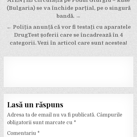
Navigare
ATENȚIE! Circulația pe Podul Giurgiu – Ruse
în
(Bulgaria) se va închide parțial, pe o singură
articole
bandă. →
← Poliția anunță că vor fi testați cu aparatele
DrugTest șoferii care se încadrează în 4
categorii. Vezi în articol care sunt acestea!
Lasă un răspuns
Adresa ta de email nu va fi publicată.
Câmpurile
obligatorii sunt marcate cu
*
Comentariu
*