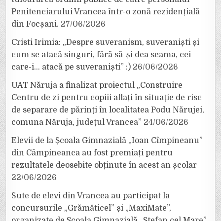
Penitenciarului Vrancea într-o zonă rezidențială
din Focșani.
27/06/2026
Cristi Irimia: „Despre suveranism, suveraniști și
cum se atacă singuri, fără să-și dea seama, cei
care-i… atacă pe suveraniști” :)
26/06/2026
UAT Năruja a finalizat proiectul „Construire
Centru de zi pentru copiii aflați în situație de risc
de separare de părinți în localitatea Podu Nărujei,
comuna Năruja, județul Vrancea”
24/06/2026
Elevii de la Școala Gimnazială „Ioan Cîmpineanu”
din Câmpineanca au fost premiați pentru
rezultatele deosebite obținute în acest an școlar
22/06/2026
Sute de elevi din Vrancea au participat la
concursurile „Grămăticel” și „MaxiMate”,
organizate de Școala Gimnazială „Ștefan cel Mare”