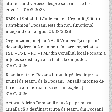
atunci când vorbesc despre salariile ”ce li se
cuvin”!”
01/08/2026
RMN-ul Spitalului Județean de Urgență „Sfântul
Pantelimon” Focșani este din nou funcțional
începând cu 1 august
01/08/2026
Organizația județeană AUR Vrancea își exprimă
dezamăgirea față de modul în care majoritatea
PSD – PNL – FD – PMP din Consiliul local Focșani a
înțeles să distrugă arta teatrală din județ.
31/07/2026
Reacția actriței Roxana Lupu după desființarea
trupei de teatru de la Focșani: „Misăilă mocnea de
furie că am îndrăznit să cerem explicații!”
31/07/2026
Actorul Adrian Damian îl acuză pe primarul
Misăilă că a desființat trupa de teatru din Focșani