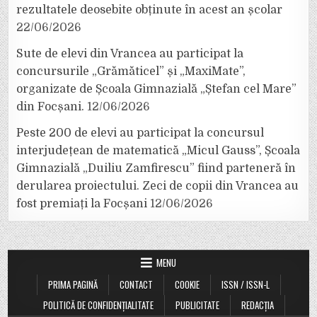
rezultatele deosebite obținute în acest an școlar
22/06/2026
Sute de elevi din Vrancea au participat la
concursurile „Grămăticel” și „MaxiMate”,
organizate de Școala Gimnazială „Ștefan cel Mare”
din Focșani.
12/06/2026
Peste 200 de elevi au participat la concursul
interjudețean de matematică „Micul Gauss”, Școala
Gimnazială „Duiliu Zamfirescu” fiind parteneră în
derularea proiectului. Zeci de copii din Vrancea au
fost premiați la Focșani
12/06/2026
MENU
PRIMA PAGINĂ
CONTACT
COOKIE
ISSN / ISSN-L
POLITICĂ DE CONFIDENȚIALITATE
PUBLICITATE
REDACȚIA