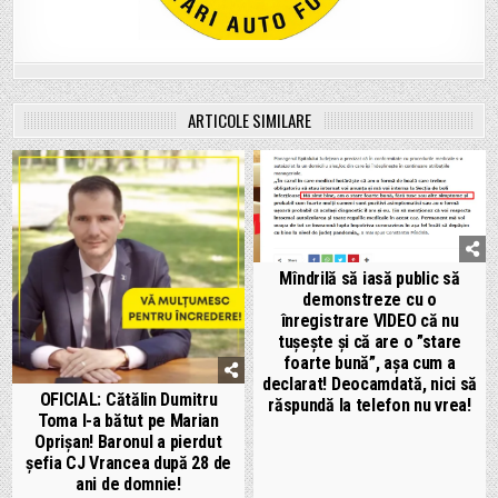
ARTICOLE SIMILARE
Mîndrilă să iasă public să
demonstreze cu o
înregistrare VIDEO că nu
tușește și că are o ”stare
foarte bună”, așa cum a
declarat! Deocamdată, nici să
OFICIAL: Cătălin Dumitru
răspundă la telefon nu vrea!
Toma l-a bătut pe Marian
Oprișan! Baronul a pierdut
șefia CJ Vrancea după 28 de
ani de domnie!