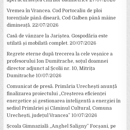
Vremea în Vrancea. Cod Portocaliu de ploi
torențiale până diseară, Cod Galben până mâine
dimineață.
22/07/2026
Casă de vânzare la Jariștea. Gospodăria este
utilată și mobilată complet.
20/07/2026
Regrete eterne după trecerea la cele veșnice a
profesorului Ion Dumitrache, soțul doamnei
director adjunct al Școlii nr. 10, Mitrița
Dumitrache
10/07/2026
Comunicat de presă. Primăria Urechești anunță
finalizarea proiectului „Creșterea eficienței
energetice și gestionarea inteligentă a energiei în
sediul Primăriei și Căminul Cultural, Comuna
Urechești, județul Vrancea”
10/07/2026
Școala Gimnazială „Anghel Saligny” Focșani, pe