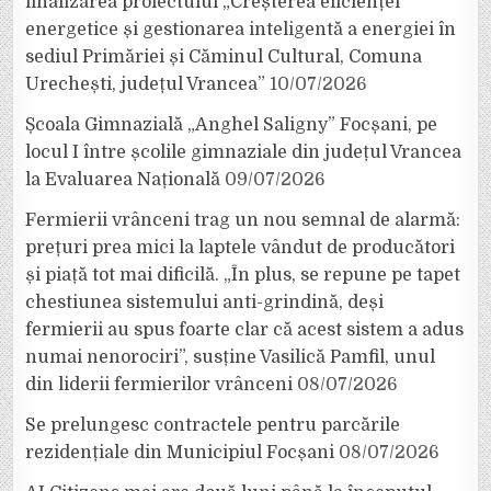
finalizarea proiectului „Creșterea eficienței
energetice și gestionarea inteligentă a energiei în
sediul Primăriei și Căminul Cultural, Comuna
Urechești, județul Vrancea”
10/07/2026
Școala Gimnazială „Anghel Saligny” Focșani, pe
locul I între școlile gimnaziale din județul Vrancea
la Evaluarea Națională
09/07/2026
Fermierii vrânceni trag un nou semnal de alarmă:
prețuri prea mici la laptele vândut de producători
și piață tot mai dificilă. „În plus, se repune pe tapet
chestiunea sistemului anti-grindină, deși
fermierii au spus foarte clar că acest sistem a adus
numai nenorociri”, susține Vasilică Pamfil, unul
din liderii fermierilor vrânceni
08/07/2026
Se prelungesc contractele pentru parcările
rezidențiale din Municipiul Focșani
08/07/2026