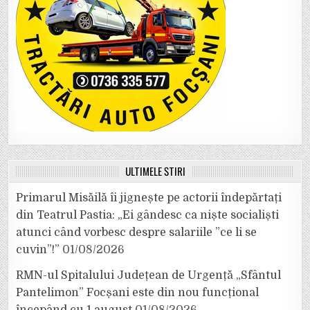
ULTIMELE ȘTIRI
Primarul Misăilă îi jignește pe actorii îndepărtați
din Teatrul Pastia: „Ei gândesc ca niște socialiști
atunci când vorbesc despre salariile ”ce li se
cuvin”!”
01/08/2026
RMN-ul Spitalului Județean de Urgență „Sfântul
Pantelimon” Focșani este din nou funcțional
începând cu 1 august
01/08/2026