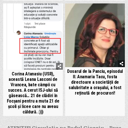
Dosarul de la Panciu, episodul
Corina Atanasiu (USR),
II: Anamaria Tacu, fosta
această Leana Lasconi de
directoare a societății de
Vrancea, bate câmpii cu
salubritate a orașului, a fost
succes. A cerut ISJ-ului să
reținută de procurori!
găsească… 21 de clădiri în
Focșani pentru a muta 21 de
școli și licee care nu aveau
căldură. :)))