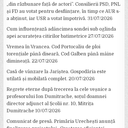
„din răzbunare față de actori”. Consilierii PSD, PNL
și FD au votat pentru desființare, în timp ce AUR s-
a abținut, iar USR a votat împotrivă.
31/07/2026
Cum influențează adâncimea sondei sub oglinda
apei acuratețea citirilor batimetrice
27/07/2026
Vremea în Vrancea. Cod Portocaliu de ploi
torențiale până diseară, Cod Galben până mâine
dimineață.
22/07/2026
Casă de vânzare la Jariștea. Gospodăria este
utilată și mobilată complet.
20/07/2026
Regrete eterne după trecerea la cele veșnice a
profesorului Ion Dumitrache, soțul doamnei
director adjunct al Școlii nr. 10, Mitrița
Dumitrache
10/07/2026
Comunicat de presă. Primăria Urechești anunță