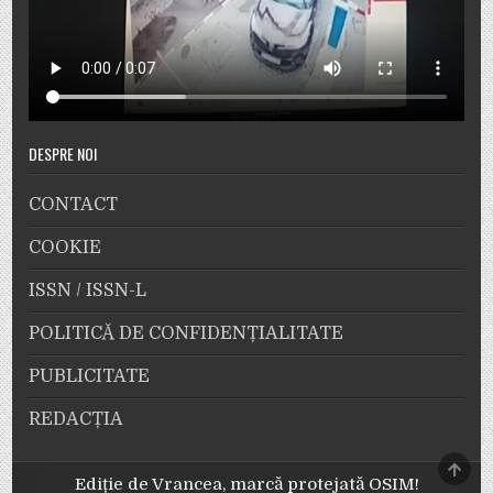
DESPRE NOI
CONTACT
COOKIE
ISSN / ISSN-L
POLITICĂ DE CONFIDENȚIALITATE
PUBLICITATE
REDACȚIA
SCRO
TO
Ediție de Vrancea, marcă protejată OSIM!