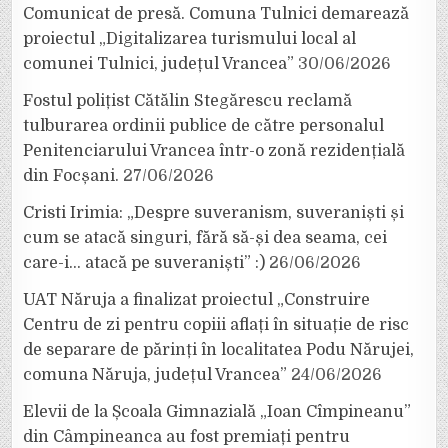
Comunicat de presă. Comuna Tulnici demarează
proiectul „Digitalizarea turismului local al
comunei Tulnici, județul Vrancea”
30/06/2026
Fostul polițist Cătălin Stegărescu reclamă
tulburarea ordinii publice de către personalul
Penitenciarului Vrancea într-o zonă rezidențială
din Focșani.
27/06/2026
Cristi Irimia: „Despre suveranism, suveraniști și
cum se atacă singuri, fără să-și dea seama, cei
care-i… atacă pe suveraniști” :)
26/06/2026
UAT Năruja a finalizat proiectul „Construire
Centru de zi pentru copiii aflați în situație de risc
de separare de părinți în localitatea Podu Nărujei,
comuna Năruja, județul Vrancea”
24/06/2026
Elevii de la Școala Gimnazială „Ioan Cîmpineanu”
din Câmpineanca au fost premiați pentru