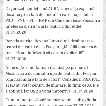
Organizația județeană AUR Vrancea își exprimă
dezamăgirea față de modul în care majoritatea
PSD – PNL – FD – PMP din Consiliul local Focșani a
înțeles să distrugă arta teatrală din județ.
31/07/2026
Reacția actriței Roxana Lupu după desființarea
trupei de teatru de la Focșani: „Misăilă mocnea de
furie că am îndrăznit să cerem explicații!”
31/07/2026
Actorul Adrian Damian îl acuză pe primarul
Misăilă că a desființat trupa de teatru din Focșani
„din răzbunare față de actori”. Consilierii PSD, PNL
și FD au votat pentru desființare, în timp ce AUR s-
a abținut, iar USR a votat împotrivă.
31/07/2026
Cum influențează adâncimea sondei sub oglinda
apei acuratețea citirilor batimetrice
27/07/2026