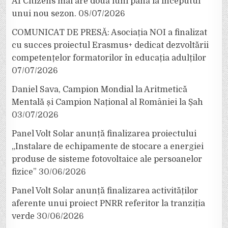
AI Citizens mai are două luni până la începutul
unui nou sezon.
08/07/2026
COMUNICAT DE PRESĂ: Asociația NOI a finalizat
cu succes proiectul Erasmus+ dedicat dezvoltării
competențelor formatorilor în educația adulților
07/07/2026
Daniel Sava, Campion Mondial la Aritmetică
Mentală și Campion Național al României la Șah
03/07/2026
Panel Volt Solar anunță finalizarea proiectului
„Instalare de echipamente de stocare a energiei
produse de sisteme fotovoltaice ale persoanelor
fizice”
30/06/2026
Panel Volt Solar anunță finalizarea activităților
aferente unui proiect PNRR referitor la tranziția
verde
30/06/2026