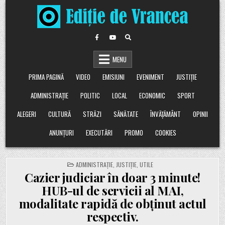
Skip
to
content
MENU
PRIMA PAGINĂ
VIDEO
EMISIUNI
EVENIMENT
JUSTIȚIE
ADMINISTRAȚIE
POLITIC
LOCAL
ECONOMIC
SPORT
ALEGERI
CULTURĂ
STRĂZI
SĂNĂTATE
ÎNVĂȚĂMÂNT
OPINII
ANUNȚURI
EXECUTĂRI
PROMO
COOKIES
POSTED
ADMINISTRAȚIE
,
JUSTIȚIE
,
UTILE
IN
Cazier judiciar în doar 3 minute!
HUB-ul de servicii al MAI,
modalitate rapidă de obținut actul
respectiv.