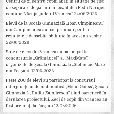
Centru de zi pentru copiii aflați în situație de risc
de separare de părinți în localitatea Podu Nărujei,
comuna Năruja, județul Vrancea”
24/06/2026
Elevii de la Școala Gimnazială „Ioan Cîmpineanu”
din Câmpineanca au fost premiați pentru
rezultatele deosebite obținute în acest an școlar
22/06/2026
Sute de elevi din Vrancea au participat la
concursurile „Grămăticel” și „MaxiMate”,
organizate de Școala Gimnazială „Ștefan cel Mare”
din Focșani.
12/06/2026
Peste 200 de elevi au participat la concursul
interjudețean de matematică „Micul Gauss”, Școala
Gimnazială „Duiliu Zamfirescu” fiind parteneră în
derularea proiectului. Zeci de copii din Vrancea au
fost premiați la Focșani
12/06/2026