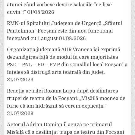
atunci când vorbesc despre salariile ”ce li se
cuvin”!”
01/08/2026
RMN-ul Spitalului Județean de Urgență „Sfântul
Pantelimon” Focșani este din nou funcțional
începând cu 1 august
01/08/2026
Organizația județeană AUR Vrancea își exprimă
dezamăgirea față de modul în care majoritatea
PSD – PNL – FD – PMP din Consiliul local Focșani a
înțeles să distrugă arta teatrală din județ.
31/07/2026
Reacția actriței Roxana Lupu după desființarea
trupei de teatru de la Focșani: „Misăilă mocnea de
furie că am îndrăznit să cerem explicații!”
31/07/2026
Actorul Adrian Damian îl acuză pe primarul
Misăilă că a desființat trupa de teatru din Focșani