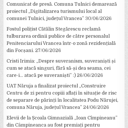
Comunicat de presă. Comuna Tulnici demarează
proiectul „Digitalizarea turismului local al
comunei Tulnici, județul Vrancea”
30/06/2026
Fostul polițist Cătălin Stegărescu reclamă
tulburarea ordinii publice de către personalul
Penitenciarului Vrancea într-o zonă rezidențială
din Focșani.
27/06/2026
Cristi Irimia: „Despre suveranism, suveraniști și
cum se atacă singuri, fără să-și dea seama, cei
care-i… atacă pe suveraniști” :)
26/06/2026
UAT Năruja a finalizat proiectul „Construire
Centru de zi pentru copiii aflați în situație de risc
de separare de părinți în localitatea Podu Nărujei,
comuna Năruja, județul Vrancea”
24/06/2026
Elevii de la Școala Gimnazială „Ioan Cîmpineanu”
din Câmpineanca au fost premiați pentru