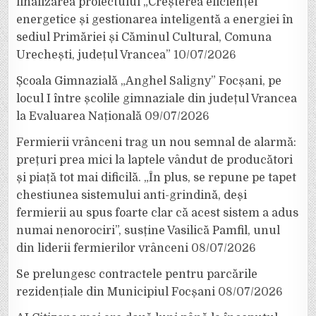
finalizarea proiectului „Creșterea eficienței
energetice și gestionarea inteligentă a energiei în
sediul Primăriei și Căminul Cultural, Comuna
Urechești, județul Vrancea”
10/07/2026
Școala Gimnazială „Anghel Saligny” Focșani, pe
locul I între școlile gimnaziale din județul Vrancea
la Evaluarea Națională
09/07/2026
Fermierii vrânceni trag un nou semnal de alarmă:
prețuri prea mici la laptele vândut de producători
și piață tot mai dificilă. „În plus, se repune pe tapet
chestiunea sistemului anti-grindină, deși
fermierii au spus foarte clar că acest sistem a adus
numai nenorociri”, susține Vasilică Pamfil, unul
din liderii fermierilor vrânceni
08/07/2026
Se prelungesc contractele pentru parcările
rezidențiale din Municipiul Focșani
08/07/2026