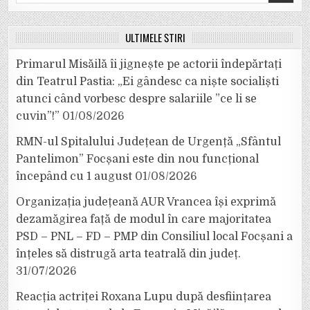
for:
ULTIMELE ȘTIRI
Primarul Misăilă îi jignește pe actorii îndepărtați
din Teatrul Pastia: „Ei gândesc ca niște socialiști
atunci când vorbesc despre salariile ”ce li se
cuvin”!”
01/08/2026
RMN-ul Spitalului Județean de Urgență „Sfântul
Pantelimon” Focșani este din nou funcțional
începând cu 1 august
01/08/2026
Organizația județeană AUR Vrancea își exprimă
dezamăgirea față de modul în care majoritatea
PSD – PNL – FD – PMP din Consiliul local Focșani a
înțeles să distrugă arta teatrală din județ.
31/07/2026
Reacția actriței Roxana Lupu după desființarea