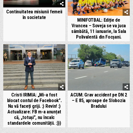
Continuitatea misiunii femeii
în societate
MINIFOTBAL: Ediție de
Vrancea – Soveja se va juca
sâmbătă, 11 ianuarie, la Sala
Polivalentă din Focșani.
Cristi IRIMIA: „Mi-a fost
ACUM: Grav accident pe DN 2
blocat contul de Facebook”.
– E 85, aproape de Slobozia
Nu vă faceți griji. :) Revin! :)
Bradului
Actualizare: FB m-a anunțat
că, „totuși”, nu încalc
standardele comunității. :)))