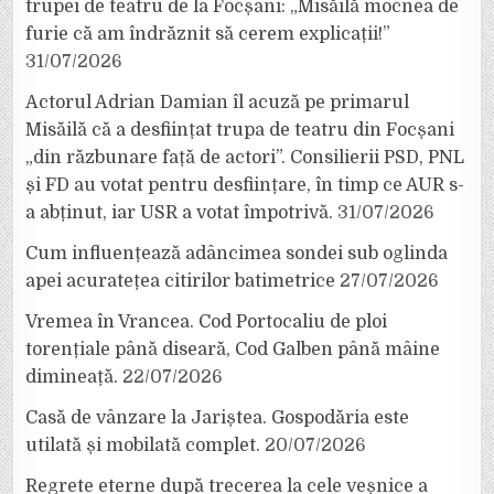
trupei de teatru de la Focșani: „Misăilă mocnea de
furie că am îndrăznit să cerem explicații!”
31/07/2026
Actorul Adrian Damian îl acuză pe primarul
Misăilă că a desființat trupa de teatru din Focșani
„din răzbunare față de actori”. Consilierii PSD, PNL
și FD au votat pentru desființare, în timp ce AUR s-
a abținut, iar USR a votat împotrivă.
31/07/2026
Cum influențează adâncimea sondei sub oglinda
apei acuratețea citirilor batimetrice
27/07/2026
Vremea în Vrancea. Cod Portocaliu de ploi
torențiale până diseară, Cod Galben până mâine
dimineață.
22/07/2026
Casă de vânzare la Jariștea. Gospodăria este
utilată și mobilată complet.
20/07/2026
Regrete eterne după trecerea la cele veșnice a