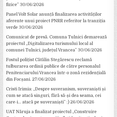
fizice”
30/06/2026
Panel Volt Solar anunță finalizarea activităților
aferente unui proiect PNRR referitor la tranziția
verde
30/06/2026
Comunicat de presă. Comuna Tulnici demarează
proiectul „Digitalizarea turismului local al
comunei Tulnici, județul Vrancea”
30/06/2026
Fostul polițist Cătălin Stegărescu reclamă
tulburarea ordinii publice de către personalul
Penitenciarului Vrancea într-o zonă rezidențială
din Focșani.
27/06/2026
Cristi Irimia: „Despre suveranism, suveraniști și
cum se atacă singuri, fără să-și dea seama, cei
care-i… atacă pe suveraniști” :)
26/06/2026
UAT Năruja a finalizat proiectul „Construire