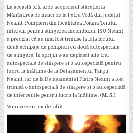
ORĂ:
INCENDIU
La această oră, arde acoperișul stăreției la
LA
PETRU
Mănăstirea de maici de la Petru Vodă din județul
VODĂ
(NEAMȚ).
Neamț. Pompierii din localitatea Poiana Teiului
ARDE
ACOPERIȘUL
intervin pentru stingerea incendiului. ISU Neamț
STĂREȚIEI
LA
MĂNĂSTIREA
a precizat că au mai fost trimise la fața locului
DE
MAICI!
două echipaje de pompieri cu două autospeciale
de stingere. În sprijin s-au deplasat alte trei
autospeciale de stingere și o autospecială pentru
lucru la înălțime de la Detașamentul Târgu
Neamț, iar de la Detașamentul Piatra Neamț a fost
trimisă o autospecială de stingere și o autospecială
de intervenție pentru lucru la înălțime. (
M. S.
)
Vom reveni cu detalii!