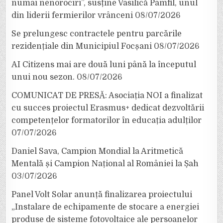
numai nenorociri”, susține Vasilică Pamfil, unul
din liderii fermierilor vrânceni
08/07/2026
Se prelungesc contractele pentru parcările
rezidențiale din Municipiul Focșani
08/07/2026
AI Citizens mai are două luni până la începutul
unui nou sezon.
08/07/2026
COMUNICAT DE PRESĂ: Asociația NOI a finalizat
cu succes proiectul Erasmus+ dedicat dezvoltării
competențelor formatorilor în educația adulților
07/07/2026
Daniel Sava, Campion Mondial la Aritmetică
Mentală și Campion Național al României la Șah
03/07/2026
Panel Volt Solar anunță finalizarea proiectului
„Instalare de echipamente de stocare a energiei
produse de sisteme fotovoltaice ale persoanelor