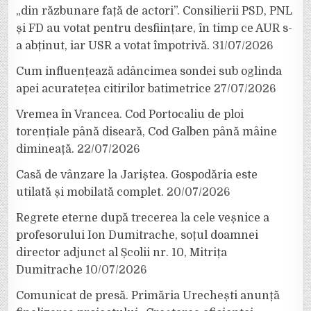
„din răzbunare față de actori”. Consilierii PSD, PNL
și FD au votat pentru desființare, în timp ce AUR s-
a abținut, iar USR a votat împotrivă.
31/07/2026
Cum influențează adâncimea sondei sub oglinda
apei acuratețea citirilor batimetrice
27/07/2026
Vremea în Vrancea. Cod Portocaliu de ploi
torențiale până diseară, Cod Galben până mâine
dimineață.
22/07/2026
Casă de vânzare la Jariștea. Gospodăria este
utilată și mobilată complet.
20/07/2026
Regrete eterne după trecerea la cele veșnice a
profesorului Ion Dumitrache, soțul doamnei
director adjunct al Școlii nr. 10, Mitrița
Dumitrache
10/07/2026
Comunicat de presă. Primăria Urechești anunță