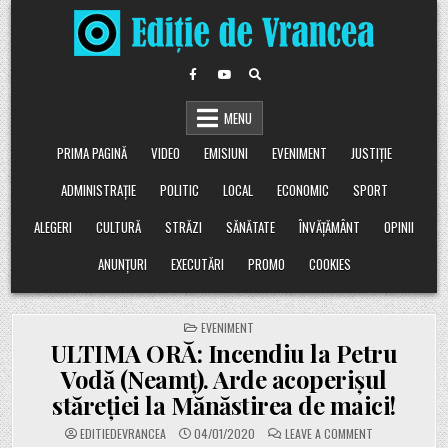
Skip
to
content
MENU
PRIMA PAGINĂ
VIDEO
EMISIUNI
EVENIMENT
JUSTIȚIE
ADMINISTRAȚIE
POLITIC
LOCAL
ECONOMIC
SPORT
ALEGERI
CULTURĂ
STRĂZI
SĂNĂTATE
ÎNVĂȚĂMÂNT
OPINII
ANUNȚURI
EXECUTĂRI
PROMO
COOKIES
POSTED
EVENIMENT
IN
ULTIMA ORĂ: Incendiu la Petru
Vodă (Neamț). Arde acoperișul
stăreției la Mănăstirea de maici!
ON
EDITIEDEVRANCEA
04/01/2020
LEAVE A COMMENT
ULTIMA