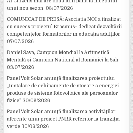
AI Citizens mai are două luni până la începutul
unui nou sezon.
08/07/2026
COMUNICAT DE PRESĂ: Asociația NOI a finalizat
cu succes proiectul Erasmus+ dedicat dezvoltării
competențelor formatorilor în educația adulților
07/07/2026
Daniel Sava, Campion Mondial la Aritmetică
Mentală și Campion Național al României la Șah
03/07/2026
Panel Volt Solar anunță finalizarea proiectului
„Instalare de echipamente de stocare a energiei
produse de sisteme fotovoltaice ale persoanelor
fizice”
30/06/2026
Panel Volt Solar anunță finalizarea activităților
aferente unui proiect PNRR referitor la tranziția
verde
30/06/2026