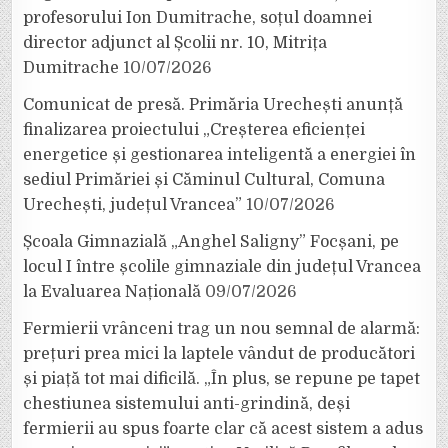
profesorului Ion Dumitrache, soțul doamnei
director adjunct al Școlii nr. 10, Mitrița
Dumitrache
10/07/2026
Comunicat de presă. Primăria Urechești anunță
finalizarea proiectului „Creșterea eficienței
energetice și gestionarea inteligentă a energiei în
sediul Primăriei și Căminul Cultural, Comuna
Urechești, județul Vrancea”
10/07/2026
Școala Gimnazială „Anghel Saligny” Focșani, pe
locul I între școlile gimnaziale din județul Vrancea
la Evaluarea Națională
09/07/2026
Fermierii vrânceni trag un nou semnal de alarmă:
prețuri prea mici la laptele vândut de producători
și piață tot mai dificilă. „În plus, se repune pe tapet
chestiunea sistemului anti-grindină, deși
fermierii au spus foarte clar că acest sistem a adus