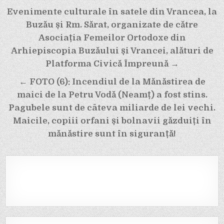
Navigare
Evenimente culturale în satele din Vrancea, la
în
Buzău și Rm. Sărat, organizate de către
articole
Asociația Femeilor Ortodoxe din
Arhiepiscopia Buzăului și Vrancei, alături de
Platforma Civică Împreună →
← FOTO (6): Incendiul de la Mănăstirea de
maici de la Petru Vodă (Neamț) a fost stins.
Pagubele sunt de câteva miliarde de lei vechi.
Maicile, copiii orfani și bolnavii găzduiți în
mănăstire sunt în siguranță!