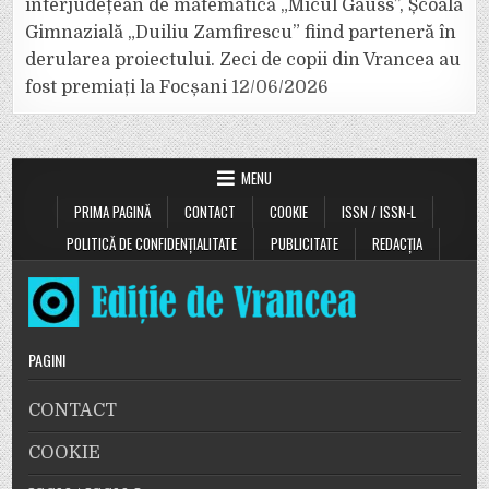
interjudețean de matematică „Micul Gauss”, Școala
Gimnazială „Duiliu Zamfirescu” fiind parteneră în
derularea proiectului. Zeci de copii din Vrancea au
fost premiați la Focșani
12/06/2026
MENU
PRIMA PAGINĂ
CONTACT
COOKIE
ISSN / ISSN-L
POLITICĂ DE CONFIDENȚIALITATE
PUBLICITATE
REDACȚIA
PAGINI
CONTACT
COOKIE