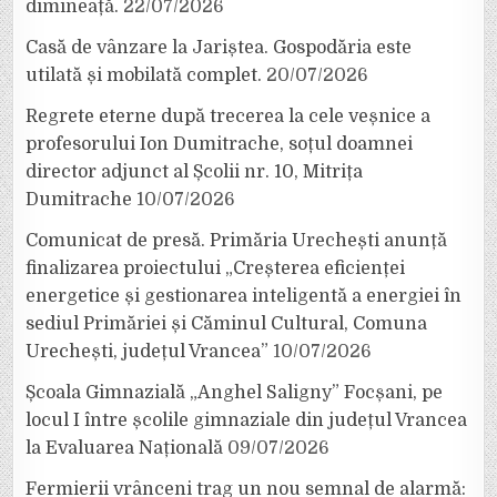
dimineață.
22/07/2026
Casă de vânzare la Jariștea. Gospodăria este
utilată și mobilată complet.
20/07/2026
Regrete eterne după trecerea la cele veșnice a
profesorului Ion Dumitrache, soțul doamnei
director adjunct al Școlii nr. 10, Mitrița
Dumitrache
10/07/2026
Comunicat de presă. Primăria Urechești anunță
finalizarea proiectului „Creșterea eficienței
energetice și gestionarea inteligentă a energiei în
sediul Primăriei și Căminul Cultural, Comuna
Urechești, județul Vrancea”
10/07/2026
Școala Gimnazială „Anghel Saligny” Focșani, pe
locul I între școlile gimnaziale din județul Vrancea
la Evaluarea Națională
09/07/2026
Fermierii vrânceni trag un nou semnal de alarmă: