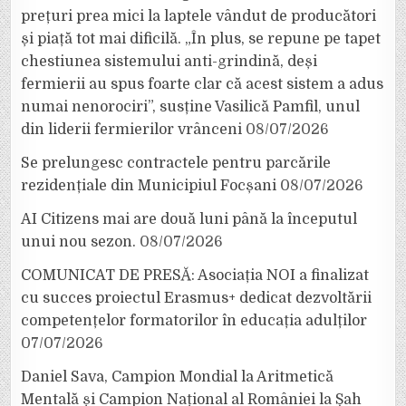
prețuri prea mici la laptele vândut de producători
și piață tot mai dificilă. „În plus, se repune pe tapet
chestiunea sistemului anti-grindină, deși
fermierii au spus foarte clar că acest sistem a adus
numai nenorociri”, susține Vasilică Pamfil, unul
din liderii fermierilor vrânceni
08/07/2026
Se prelungesc contractele pentru parcările
rezidențiale din Municipiul Focșani
08/07/2026
AI Citizens mai are două luni până la începutul
unui nou sezon.
08/07/2026
COMUNICAT DE PRESĂ: Asociația NOI a finalizat
cu succes proiectul Erasmus+ dedicat dezvoltării
competențelor formatorilor în educația adulților
07/07/2026
Daniel Sava, Campion Mondial la Aritmetică
Mentală și Campion Național al României la Șah