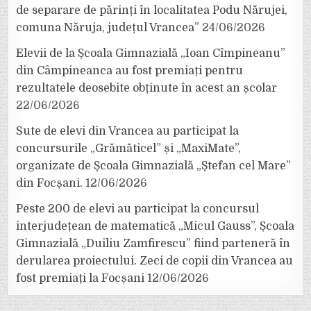
de separare de părinți în localitatea Podu Nărujei,
comuna Năruja, județul Vrancea”
24/06/2026
Elevii de la Școala Gimnazială „Ioan Cîmpineanu”
din Câmpineanca au fost premiați pentru
rezultatele deosebite obținute în acest an școlar
22/06/2026
Sute de elevi din Vrancea au participat la
concursurile „Grămăticel” și „MaxiMate”,
organizate de Școala Gimnazială „Ștefan cel Mare”
din Focșani.
12/06/2026
Peste 200 de elevi au participat la concursul
interjudețean de matematică „Micul Gauss”, Școala
Gimnazială „Duiliu Zamfirescu” fiind parteneră în
derularea proiectului. Zeci de copii din Vrancea au
fost premiați la Focșani
12/06/2026