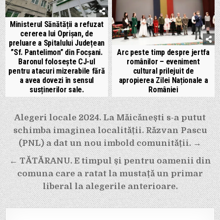
Ministerul Sănătății a refuzat
cererea lui Oprișan, de
preluare a Spitalului Județean
”Sf. Pantelimon” din Focșani.
Arc peste timp despre jertfa
Baronul folosește CJ-ul
românilor – eveniment
pentru atacuri mizerabile fără
cultural prilejuit de
a avea dovezi în sensul
apropierea Zilei Naționale a
susținerilor sale.
României
Navigare
Alegeri locale 2024. La Măicănești s-a putut
în
schimba imaginea localității. Răzvan Pascu
articole
(PNL) a dat un nou imbold comunității. →
← TĂTĂRANU. E timpul și pentru oamenii din
comuna care a ratat la mustață un primar
liberal la alegerile anterioare.