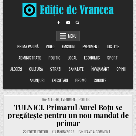
Skip
to
content
MENU
PRIMA PAGINĂ
VIDEO
EMISIUNI
EVENIMENT
JUSTIȚIE
ADMINISTRAȚIE
POLITIC
LOCAL
ECONOMIC
SPORT
ALEGERI
CULTURĂ
STRĂZI
SĂNĂTATE
ÎNVĂȚĂMÂNT
OPINII
ANUNȚURI
EXECUTĂRI
PROMO
COOKIES
POSTED
ALEGERI
,
EVENIMENT
,
POLITIC
IN
TULNICI. Primarul Aurel Boțu se
pregătește pentru un nou mandat de
primar
ON
EDITIE EDITOR
15/05/2024
LEAVE A COMMENT
TULNICI.