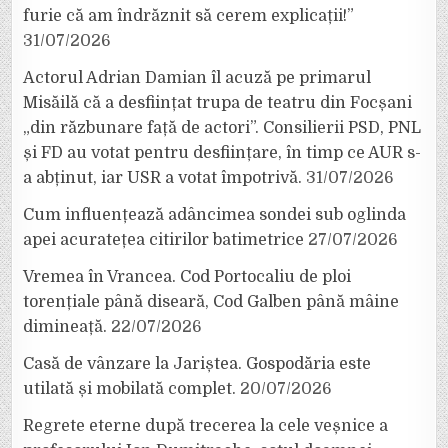
furie că am îndrăznit să cerem explicații!”
31/07/2026
Actorul Adrian Damian îl acuză pe primarul
Misăilă că a desființat trupa de teatru din Focșani
„din răzbunare față de actori”. Consilierii PSD, PNL
și FD au votat pentru desființare, în timp ce AUR s-
a abținut, iar USR a votat împotrivă.
31/07/2026
Cum influențează adâncimea sondei sub oglinda
apei acuratețea citirilor batimetrice
27/07/2026
Vremea în Vrancea. Cod Portocaliu de ploi
torențiale până diseară, Cod Galben până mâine
dimineață.
22/07/2026
Casă de vânzare la Jariștea. Gospodăria este
utilată și mobilată complet.
20/07/2026
Regrete eterne după trecerea la cele veșnice a