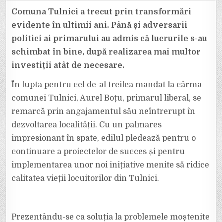
PRIMARUL
AUREL
Comuna Tulnici a trecut prin transformări
BOȚU
SE
evidente în ultimii ani. Până și adversarii
PREGĂTEȘTE
PENTRU
politici ai primarului au admis că lucrurile s-au
UN
NOU
schimbat în bine, după realizarea mai multor
MANDAT
DE
PRIMAR
investiții atât de necesare.
În lupta pentru cel de-al treilea mandat la cârma
comunei Tulnici, Aurel Boțu, primarul liberal, se
remarcă prin angajamentul său neîntrerupt în
dezvoltarea localității. Cu un palmares
impresionant în spate, edilul pledează pentru o
continuare a proiectelor de succes și pentru
implementarea unor noi inițiative menite să ridice
calitatea vieții locuitorilor din Tulnici.
Prezentându-se ca soluția la problemele moștenite