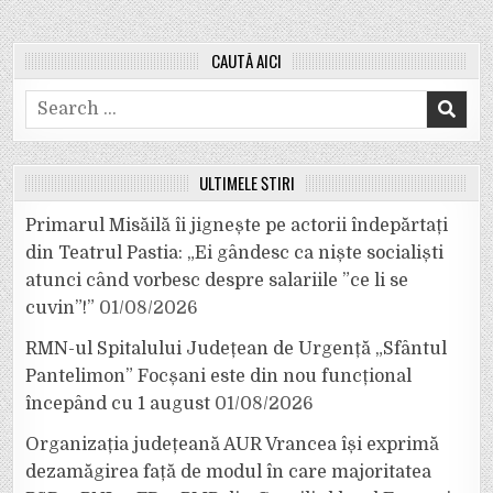
CAUTĂ AICI
Search
for:
ULTIMELE ȘTIRI
Primarul Misăilă îi jignește pe actorii îndepărtați
din Teatrul Pastia: „Ei gândesc ca niște socialiști
atunci când vorbesc despre salariile ”ce li se
cuvin”!”
01/08/2026
RMN-ul Spitalului Județean de Urgență „Sfântul
Pantelimon” Focșani este din nou funcțional
începând cu 1 august
01/08/2026
Organizația județeană AUR Vrancea își exprimă
dezamăgirea față de modul în care majoritatea