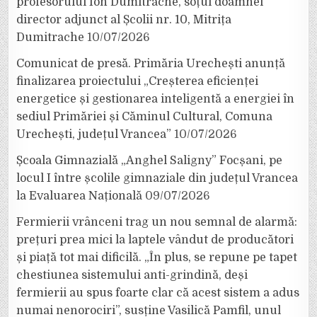
profesorului Ion Dumitrache, soțul doamnei
director adjunct al Școlii nr. 10, Mitrița
Dumitrache
10/07/2026
Comunicat de presă. Primăria Urechești anunță
finalizarea proiectului „Creșterea eficienței
energetice și gestionarea inteligentă a energiei în
sediul Primăriei și Căminul Cultural, Comuna
Urechești, județul Vrancea”
10/07/2026
Școala Gimnazială „Anghel Saligny” Focșani, pe
locul I între școlile gimnaziale din județul Vrancea
la Evaluarea Națională
09/07/2026
Fermierii vrânceni trag un nou semnal de alarmă:
prețuri prea mici la laptele vândut de producători
și piață tot mai dificilă. „În plus, se repune pe tapet
chestiunea sistemului anti-grindină, deși
fermierii au spus foarte clar că acest sistem a adus
numai nenorociri”, susține Vasilică Pamfil, unul