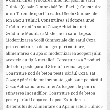
● Construirea și dotarea unei noi Școli în satul
Tulnici (Școala Gimnazială Ion Baciu); Construirea
unui Teren de sport în cadrul Școlii Gimnaziale
Ion Baciu Tulnici; Construirea și dotarea unei
Grădinițe noi în satul Coza; Achiziția unei
Grădinițe Modulare Moderne în satul Lepșa;
Modernizarea Școlii Gimnaziale din satul Coza
prin construirea de noi grupuri sanitare,
alimentarea cu apă și modernizarea acoperișului
acesteia cu țiglă metalică, Construirea a 7 poduri
de beton peste pârâul Streiu în zona Lepșa;
Construire pod de beton peste pârâul Coza, sat
Coza; Apărări de mal betonate, gabioane pe pârâul
Coza; Achiziționarea unei Autospeciale pentru
stingerea Incendiilor; Construire pod de beton
peste pârâul Lepșa sat Lepșa, Extinderea
Sistemului de Alimentare cu Apă în satele Tulnici-