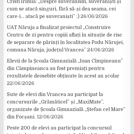
Cristi Irimia: „Despre suveranism, suveraniști și
cum se atacă singuri, fără să-și dea seama, cei
care-i… atacă pe suveraniști” :)
26/06/2026
UAT Năruja a finalizat proiectul „Construire
Centru de zi pentru copiii aflați în situație de risc
de separare de părinți în localitatea Podu Nărujei,
comuna Năruja, județul Vrancea”
24/06/2026
Elevii de la Școala Gimnazială „Ioan Cîmpineanu”
din Câmpineanca au fost premiați pentru
rezultatele deosebite obținute în acest an școlar
22/06/2026
Sute de elevi din Vrancea au participat la
concursurile „Grămăticel” și „MaxiMate”,
organizate de Școala Gimnazială „Ștefan cel Mare”
din Focșani.
12/06/2026
Peste 200 de elevi au participat la concursul