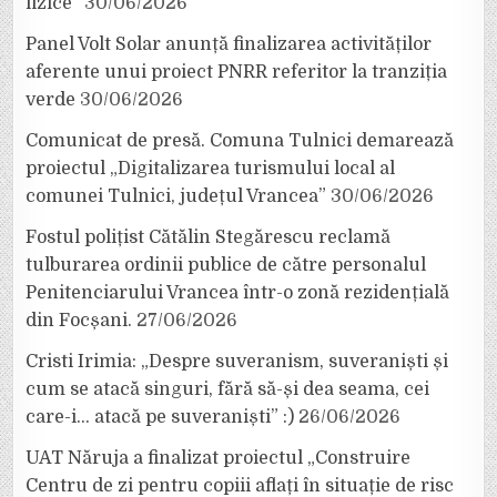
fizice”
30/06/2026
Panel Volt Solar anunță finalizarea activităților
aferente unui proiect PNRR referitor la tranziția
verde
30/06/2026
Comunicat de presă. Comuna Tulnici demarează
proiectul „Digitalizarea turismului local al
comunei Tulnici, județul Vrancea”
30/06/2026
Fostul polițist Cătălin Stegărescu reclamă
tulburarea ordinii publice de către personalul
Penitenciarului Vrancea într-o zonă rezidențială
din Focșani.
27/06/2026
Cristi Irimia: „Despre suveranism, suveraniști și
cum se atacă singuri, fără să-și dea seama, cei
care-i… atacă pe suveraniști” :)
26/06/2026
UAT Năruja a finalizat proiectul „Construire
Centru de zi pentru copiii aflați în situație de risc