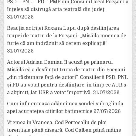
PSD – PNL – FD – PMP din Consiliul local Focșani a
înțeles să distrugă arta teatrală din județ.
31/07/2026
Reacția actriței Roxana Lupu după desființarea
trupei de teatru de la Focșani: „Misăilă mocnea de
furie că am îndrăznit să cerem explicații!”
31/07/2026
Actorul Adrian Damian îl acuză pe primarul
Misăilă că a desființat trupa de teatru din Focșani
„din răzbunare față de actori”. Consilierii PSD, PNL
și FD au votat pentru desființare, în timp ce AUR s-
a abținut, iar USR a votat împotrivă.
31/07/2026
Cum influențează adâncimea sondei sub oglinda
apei acuratețea citirilor batimetrice
27/07/2026
Vremea în Vrancea. Cod Portocaliu de ploi
torențiale până diseară, Cod Galben până mâine