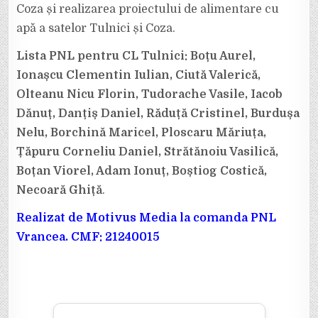
Coza și realizarea proiectului de alimentare cu
apă a satelor Tulnici și Coza.
Lista PNL pentru CL Tulnici: Boțu Aurel,
Ionașcu Clementin Iulian, Ciută Valerică,
Olteanu Nicu Florin, Tudorache Vasile, Iacob
Dănuț, Danțiș Daniel, Răduță Cristinel, Burdușa
Nelu, Borchină Maricel, Ploscaru Măriuța,
Țăpuru Corneliu Daniel, Strătănoiu Vasilică,
Boțan Viorel, Adam Ionuț, Boștiog Costică,
Necoară Ghiță
.
Realizat de Motivus Media la comanda PNL
Vrancea. CMF: 21240015