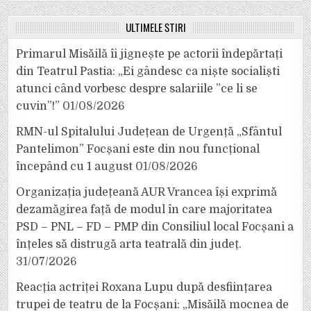
ULTIMELE ȘTIRI
Primarul Misăilă îi jignește pe actorii îndepărtați
din Teatrul Pastia: „Ei gândesc ca niște socialiști
atunci când vorbesc despre salariile ”ce li se
cuvin”!”
01/08/2026
RMN-ul Spitalului Județean de Urgență „Sfântul
Pantelimon” Focșani este din nou funcțional
începând cu 1 august
01/08/2026
Organizația județeană AUR Vrancea își exprimă
dezamăgirea față de modul în care majoritatea
PSD – PNL – FD – PMP din Consiliul local Focșani a
înțeles să distrugă arta teatrală din județ.
31/07/2026
Reacția actriței Roxana Lupu după desființarea
trupei de teatru de la Focșani: „Misăilă mocnea de