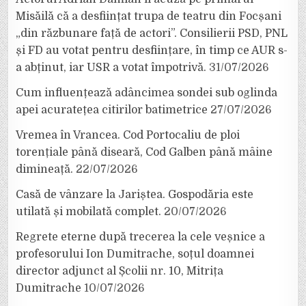
Misăilă că a desființat trupa de teatru din Focșani
„din răzbunare față de actori”. Consilierii PSD, PNL
și FD au votat pentru desființare, în timp ce AUR s-
a abținut, iar USR a votat împotrivă.
31/07/2026
Cum influențează adâncimea sondei sub oglinda
apei acuratețea citirilor batimetrice
27/07/2026
Vremea în Vrancea. Cod Portocaliu de ploi
torențiale până diseară, Cod Galben până mâine
dimineață.
22/07/2026
Casă de vânzare la Jariștea. Gospodăria este
utilată și mobilată complet.
20/07/2026
Regrete eterne după trecerea la cele veșnice a
profesorului Ion Dumitrache, soțul doamnei
director adjunct al Școlii nr. 10, Mitrița
Dumitrache
10/07/2026