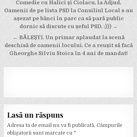
Navigare
Comedie cu Halici și Ciolacu, la Adjud.
în
Oamenii de pe lista PSD la Consiliul Local s-au
articole
așezat pe bănci în parc ca să pară public
dornic să discute cu șeful PSD. :))) →
← BĂLEȘTI. Un primar aplaudat la scenă
deschisă de oamenii locului. Ce a reușit să facă
Gheorghe Silviu Stoica în 4 ani de mandat!
Lasă un răspuns
Adresa ta de email nu va fi publicată.
Câmpurile
obligatorii sunt marcate cu
*