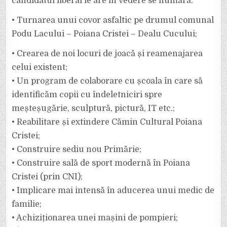
candidatul liberal le are în vedere se numără:
• Turnarea unui covor asfaltic pe drumul comunal
Podu Lacului – Poiana Cristei – Dealu Cucului;
• Crearea de noi locuri de joacă și reamenajarea
celui existent;
• Un program de colaborare cu școala în care să
identificăm copii cu îndeletniciri spre
meșteșugărie, sculptură, pictură, IT etc.;
• Reabilitare și extindere Cămin Cultural Poiana
Cristei;
• Construire sediu nou Primărie;
• Construire sală de sport modernă în Poiana
Cristei (prin CNI);
• Implicare mai intensă în aducerea unui medic de
familie;
• Achiziționarea unei mașini de pompieri;