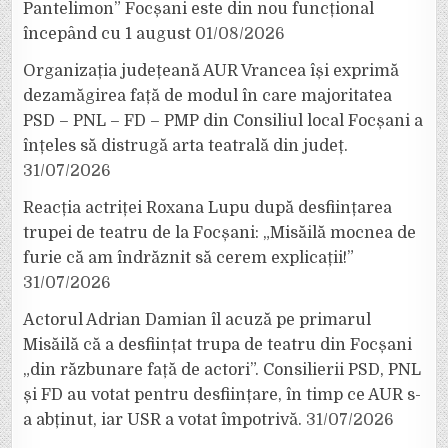
Pantelimon” Focșani este din nou funcțional
începând cu 1 august
01/08/2026
Organizația județeană AUR Vrancea își exprimă
dezamăgirea față de modul în care majoritatea
PSD – PNL – FD – PMP din Consiliul local Focșani a
înțeles să distrugă arta teatrală din județ.
31/07/2026
Reacția actriței Roxana Lupu după desființarea
trupei de teatru de la Focșani: „Misăilă mocnea de
furie că am îndrăznit să cerem explicații!”
31/07/2026
Actorul Adrian Damian îl acuză pe primarul
Misăilă că a desființat trupa de teatru din Focșani
„din răzbunare față de actori”. Consilierii PSD, PNL
și FD au votat pentru desființare, în timp ce AUR s-
a abținut, iar USR a votat împotrivă.
31/07/2026