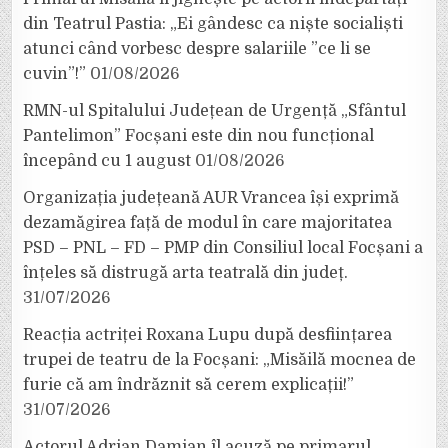
din Teatrul Pastia: „Ei gândesc ca niște socialiști
atunci când vorbesc despre salariile ”ce li se
cuvin”!”
01/08/2026
RMN-ul Spitalului Județean de Urgență „Sfântul
Pantelimon” Focșani este din nou funcțional
începând cu 1 august
01/08/2026
Organizația județeană AUR Vrancea își exprimă
dezamăgirea față de modul în care majoritatea
PSD – PNL – FD – PMP din Consiliul local Focșani a
înțeles să distrugă arta teatrală din județ.
31/07/2026
Reacția actriței Roxana Lupu după desființarea
trupei de teatru de la Focșani: „Misăilă mocnea de
furie că am îndrăznit să cerem explicații!”
31/07/2026
Actorul Adrian Damian îl acuză pe primarul