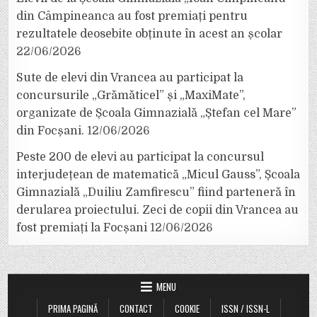
din Câmpineanca au fost premiați pentru
rezultatele deosebite obținute în acest an școlar
22/06/2026
Sute de elevi din Vrancea au participat la
concursurile „Grămăticel” și „MaxiMate”,
organizate de Școala Gimnazială „Ștefan cel Mare”
din Focșani.
12/06/2026
Peste 200 de elevi au participat la concursul
interjudețean de matematică „Micul Gauss”, Școala
Gimnazială „Duiliu Zamfirescu” fiind parteneră în
derularea proiectului. Zeci de copii din Vrancea au
fost premiați la Focșani
12/06/2026
MENU
PRIMA PAGINĂ
CONTACT
COOKIE
ISSN / ISSN-L