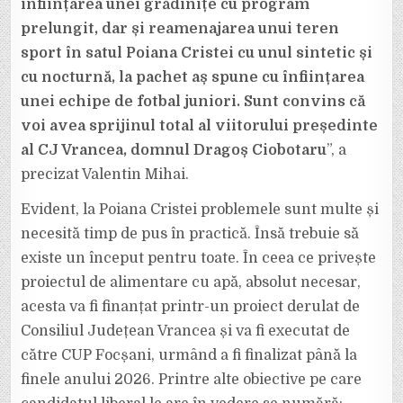
înființarea unei grădinițe cu program
prelungit, dar și reamenajarea unui teren
sport în satul Poiana Cristei cu unul sintetic și
cu nocturnă, la pachet aș spune cu înființarea
unei echipe de fotbal juniori. Sunt convins că
voi avea sprijinul total al viitorului președinte
al CJ Vrancea, domnul Dragoș Ciobotaru
”, a
precizat Valentin Mihai.
Evident, la Poiana Cristei problemele sunt multe și
necesită timp de pus în practică. Însă trebuie să
existe un început pentru toate. În ceea ce privește
proiectul de alimentare cu apă, absolut necesar,
acesta va fi finanțat printr-un proiect derulat de
Consiliul Județean Vrancea și va fi executat de
către CUP Focșani, urmând a fi finalizat până la
finele anului 2026. Printre alte obiective pe care