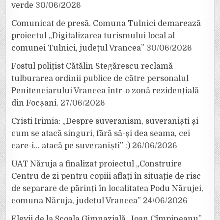
verde
30/06/2026
Comunicat de presă. Comuna Tulnici demarează
proiectul „Digitalizarea turismului local al
comunei Tulnici, județul Vrancea”
30/06/2026
Fostul polițist Cătălin Stegărescu reclamă
tulburarea ordinii publice de către personalul
Penitenciarului Vrancea într-o zonă rezidențială
din Focșani.
27/06/2026
Cristi Irimia: „Despre suveranism, suveraniști și
cum se atacă singuri, fără să-și dea seama, cei
care-i… atacă pe suveraniști” :)
26/06/2026
UAT Năruja a finalizat proiectul „Construire
Centru de zi pentru copiii aflați în situație de risc
de separare de părinți în localitatea Podu Nărujei,
comuna Năruja, județul Vrancea”
24/06/2026
Elevii de la Școala Gimnazială „Ioan Cîmpineanu”