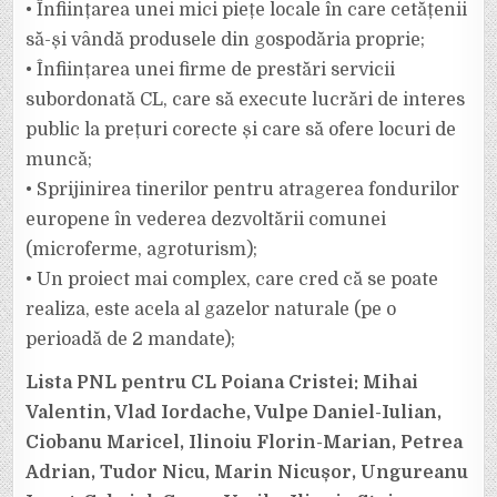
• Înființarea unei mici piețe locale în care cetățenii
să-și vândă produsele din gospodăria proprie;
• Înființarea unei firme de prestări servicii
subordonată CL, care să execute lucrări de interes
public la prețuri corecte și care să ofere locuri de
muncă;
• Sprijinirea tinerilor pentru atragerea fondurilor
europene în vederea dezvoltării comunei
(microferme, agroturism);
• Un proiect mai complex, care cred că se poate
realiza, este acela al gazelor naturale (pe o
perioadă de 2 mandate);
Lista PNL pentru CL Poiana Cristei: Mihai
Valentin, Vlad Iordache, Vulpe Daniel-Iulian,
Ciobanu Maricel, Ilinoiu Florin-Marian, Petrea
Adrian, Tudor Nicu, Marin Nicușor, Ungureanu