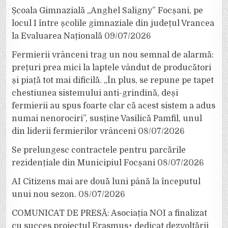
Școala Gimnazială „Anghel Saligny” Focșani, pe
locul I între școlile gimnaziale din județul Vrancea
la Evaluarea Națională
09/07/2026
Fermierii vrânceni trag un nou semnal de alarmă:
prețuri prea mici la laptele vândut de producători
și piață tot mai dificilă. „În plus, se repune pe tapet
chestiunea sistemului anti-grindină, deși
fermierii au spus foarte clar că acest sistem a adus
numai nenorociri”, susține Vasilică Pamfil, unul
din liderii fermierilor vrânceni
08/07/2026
Se prelungesc contractele pentru parcările
rezidențiale din Municipiul Focșani
08/07/2026
AI Citizens mai are două luni până la începutul
unui nou sezon.
08/07/2026
COMUNICAT DE PRESĂ: Asociația NOI a finalizat
cu succes proiectul Erasmus+ dedicat dezvoltării