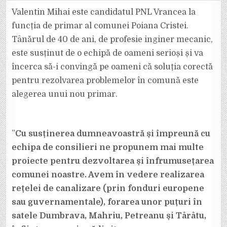
CRISTEI,
LOCUL
Valentin Mihai este candidatul PNL Vrancea la
UITAT
DE
funcția de primar al comunei Poiana Cristei.
LUME,
POATE
Tânărul de 40 de ani, de profesie inginer mecanic,
FI
DEZVOLTAT
este susținut de o echipă de oameni serioși și va
DE
UN
PRIMAR
încerca să-i convingă pe oameni că soluția corectă
LIBERAL:
VALENTIN
pentru rezolvarea problemelor în comună este
MIHAI
alegerea unui nou primar.
”
Cu susținerea dumneavoastră și împreună cu
echipa de consilieri ne propunem mai multe
proiecte pentru dezvoltarea și înfrumusețarea
comunei noastre. Avem în vedere realizarea
rețelei de canalizare (prin fonduri europene
sau guvernamentale), forarea unor puțuri în
satele Dumbrava, Mahriu, Petreanu și Târâtu,