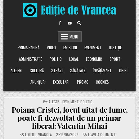
Skip
to
content
MENU
PRIMA PAGINĂ
VIDEO
EMISIUNI
EVENIMENT
JUSTIȚIE
ADMINISTRAȚIE
POLITIC
LOCAL
ECONOMIC
SPORT
ALEGERI
CULTURĂ
STRĂZI
SĂNĂTATE
ÎNVĂȚĂMÂNT
OPINII
ANUNȚURI
EXECUTĂRI
PROMO
COOKIES
POSTED
ALEGERI
,
EVENIMENT
,
POLITIC
IN
Poiana Cristei, locul uitat de lume,
poate fi dezvoltat de un primar
liberal: Valentin Mihai
ON
EDITIEDEVRANCEA
19/05/2024
LEAVE A COMMENT
POIANA