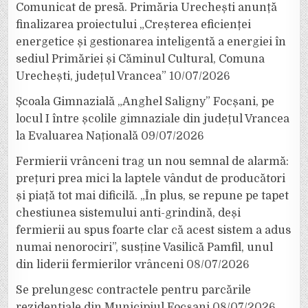
Comunicat de presă. Primăria Urechești anunță
finalizarea proiectului „Creșterea eficienței
energetice și gestionarea inteligentă a energiei în
sediul Primăriei și Căminul Cultural, Comuna
Urechești, județul Vrancea”
10/07/2026
Școala Gimnazială „Anghel Saligny” Focșani, pe
locul I între școlile gimnaziale din județul Vrancea
la Evaluarea Națională
09/07/2026
Fermierii vrânceni trag un nou semnal de alarmă:
prețuri prea mici la laptele vândut de producători
și piață tot mai dificilă. „În plus, se repune pe tapet
chestiunea sistemului anti-grindină, deși
fermierii au spus foarte clar că acest sistem a adus
numai nenorociri”, susține Vasilică Pamfil, unul
din liderii fermierilor vrânceni
08/07/2026
Se prelungesc contractele pentru parcările
rezidențiale din Municipiul Focșani
08/07/2026