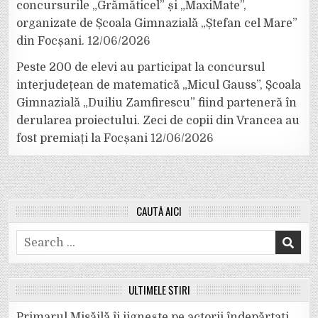
concursurile „Grămăticel” și „MaxiMate”,
organizate de Școala Gimnazială „Ștefan cel Mare”
din Focșani.
12/06/2026
Peste 200 de elevi au participat la concursul
interjudețean de matematică „Micul Gauss”, Școala
Gimnazială „Duiliu Zamfirescu” fiind parteneră în
derularea proiectului. Zeci de copii din Vrancea au
fost premiați la Focșani
12/06/2026
CAUTĂ AICI
Search
for:
ULTIMELE ȘTIRI
Primarul Misăilă îi jignește pe actorii îndepărtați