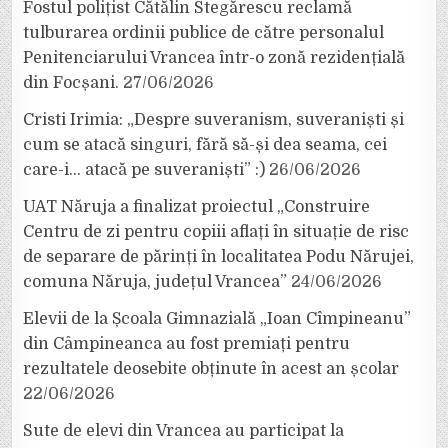
Fostul polițist Cătălin Stegărescu reclamă
tulburarea ordinii publice de către personalul
Penitenciarului Vrancea într-o zonă rezidențială
din Focșani.
27/06/2026
Cristi Irimia: „Despre suveranism, suveraniști și
cum se atacă singuri, fără să-și dea seama, cei
care-i… atacă pe suveraniști” :)
26/06/2026
UAT Năruja a finalizat proiectul „Construire
Centru de zi pentru copiii aflați în situație de risc
de separare de părinți în localitatea Podu Nărujei,
comuna Năruja, județul Vrancea”
24/06/2026
Elevii de la Școala Gimnazială „Ioan Cîmpineanu”
din Câmpineanca au fost premiați pentru
rezultatele deosebite obținute în acest an școlar
22/06/2026
Sute de elevi din Vrancea au participat la