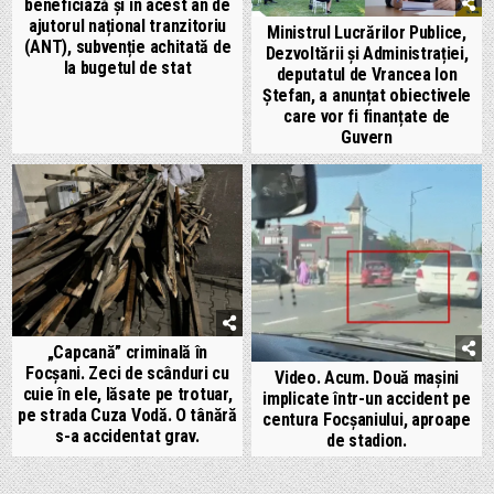
beneficiază și în acest an de
ajutorul național tranzitoriu
Ministrul Lucrărilor Publice,
(ANT), subvenție achitată de
Dezvoltării și Administrației,
la bugetul de stat
deputatul de Vrancea Ion
Ștefan, a anunțat obiectivele
care vor fi finanțate de
Guvern
„Capcană” criminală în
Focșani. Zeci de scânduri cu
Video. Acum. Două mașini
cuie în ele, lăsate pe trotuar,
implicate într-un accident pe
pe strada Cuza Vodă. O tânără
centura Focșaniului, aproape
s-a accidentat grav.
de stadion.