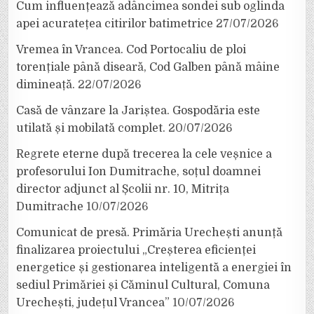
Cum influențează adâncimea sondei sub oglinda
apei acuratețea citirilor batimetrice
27/07/2026
Vremea în Vrancea. Cod Portocaliu de ploi
torențiale până diseară, Cod Galben până mâine
dimineață.
22/07/2026
Casă de vânzare la Jariștea. Gospodăria este
utilată și mobilată complet.
20/07/2026
Regrete eterne după trecerea la cele veșnice a
profesorului Ion Dumitrache, soțul doamnei
director adjunct al Școlii nr. 10, Mitrița
Dumitrache
10/07/2026
Comunicat de presă. Primăria Urechești anunță
finalizarea proiectului „Creșterea eficienței
energetice și gestionarea inteligentă a energiei în
sediul Primăriei și Căminul Cultural, Comuna
Urechești, județul Vrancea”
10/07/2026