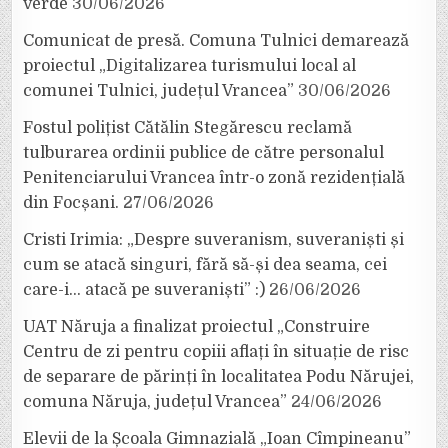
verde
30/06/2026
Comunicat de presă. Comuna Tulnici demarează
proiectul „Digitalizarea turismului local al
comunei Tulnici, județul Vrancea”
30/06/2026
Fostul polițist Cătălin Stegărescu reclamă
tulburarea ordinii publice de către personalul
Penitenciarului Vrancea într-o zonă rezidențială
din Focșani.
27/06/2026
Cristi Irimia: „Despre suveranism, suveraniști și
cum se atacă singuri, fără să-și dea seama, cei
care-i… atacă pe suveraniști” :)
26/06/2026
UAT Năruja a finalizat proiectul „Construire
Centru de zi pentru copiii aflați în situație de risc
de separare de părinți în localitatea Podu Nărujei,
comuna Năruja, județul Vrancea”
24/06/2026
Elevii de la Școala Gimnazială „Ioan Cîmpineanu”