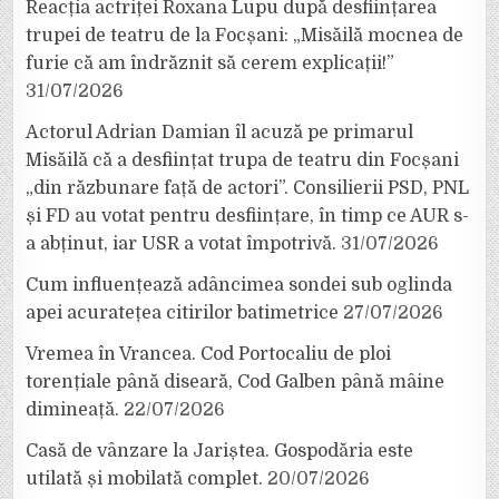
Reacția actriței Roxana Lupu după desființarea
trupei de teatru de la Focșani: „Misăilă mocnea de
furie că am îndrăznit să cerem explicații!”
31/07/2026
Actorul Adrian Damian îl acuză pe primarul
Misăilă că a desființat trupa de teatru din Focșani
„din răzbunare față de actori”. Consilierii PSD, PNL
și FD au votat pentru desființare, în timp ce AUR s-
a abținut, iar USR a votat împotrivă.
31/07/2026
Cum influențează adâncimea sondei sub oglinda
apei acuratețea citirilor batimetrice
27/07/2026
Vremea în Vrancea. Cod Portocaliu de ploi
torențiale până diseară, Cod Galben până mâine
dimineață.
22/07/2026
Casă de vânzare la Jariștea. Gospodăria este
utilată și mobilată complet.
20/07/2026