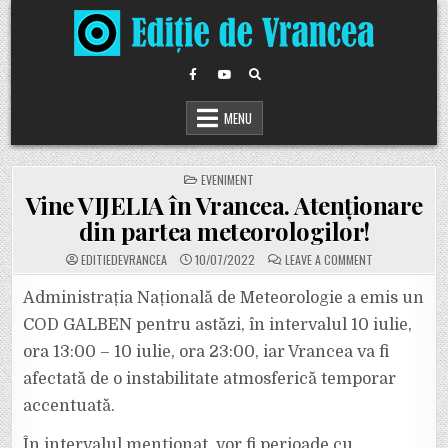
Skip
to
content
MENU
POSTED
EVENIMENT
IN
Vine VIJELIA în Vrancea. Atenționare
din partea meteorologilor!
ON
EDITIEDEVRANCEA
10/07/2022
LEAVE A COMMENT
VINE
VIJELIA
ÎN
Administrația Națională de Meteorologie a emis un
VRANCEA.
ATENȚIONARE
COD GALBEN pentru astăzi, în intervalul 10 iulie,
DIN
PARTEA
ora 13:00 – 10 iulie, ora 23:00, iar Vrancea va fi
METEOROLOGIL
afectată de o instabilitate atmosferică temporar
accentuată.
În intervalul menționat, vor fi perioade cu