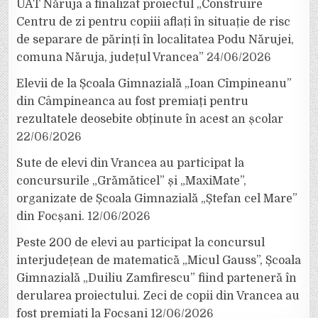
UAT Năruja a finalizat proiectul „Construire
Centru de zi pentru copiii aflați în situație de risc
de separare de părinți în localitatea Podu Nărujei,
comuna Năruja, județul Vrancea”
24/06/2026
Elevii de la Școala Gimnazială „Ioan Cîmpineanu”
din Câmpineanca au fost premiați pentru
rezultatele deosebite obținute în acest an școlar
22/06/2026
Sute de elevi din Vrancea au participat la
concursurile „Grămăticel” și „MaxiMate”,
organizate de Școala Gimnazială „Ștefan cel Mare”
din Focșani.
12/06/2026
Peste 200 de elevi au participat la concursul
interjudețean de matematică „Micul Gauss”, Școala
Gimnazială „Duiliu Zamfirescu” fiind parteneră în
derularea proiectului. Zeci de copii din Vrancea au
fost premiați la Focșani
12/06/2026