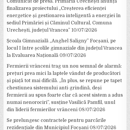
Comunicat de presă. Primăria Urechești anunță
finalizarea proiectului „Creșterea eficienței
energetice și gestionarea inteligentă a energiei în
sediul Primăriei și Căminul Cultural, Comuna
Urechești, județul Vrancea”
10/07/2026
Școala Gimnazială „Anghel Saligny” Focșani, pe
locul I între școlile gimnaziale din județul Vrancea
la Evaluarea Națională
09/07/2026
Fermierii vrânceni trag un nou semnal de alarmă:
prețuri prea mici la laptele vândut de producători
și piață tot mai dificilă. „În plus, se repune pe tapet
chestiunea sistemului anti-grindină, deși
fermierii au spus foarte clar că acest sistem a adus
numai nenorociri”, susține Vasilică Pamfil, unul
din liderii fermierilor vrânceni
08/07/2026
Se prelungesc contractele pentru parcările
rezidențiale din Municipiul Focșani
08/07/2026