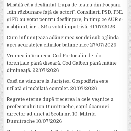
Misăilă că a desființat trupa de teatru din Focșani
„din răzbunare față de actori”. Consilierii PSD, PNL
și FD au votat pentru desființare, în timp ce AUR s-
a abținut, iar USR a votat împotrivă.
31/07/2026
Cum influențează adâncimea sondei sub oglinda
apei acuratețea citirilor batimetrice
27/07/2026
Vremea în Vrancea. Cod Portocaliu de ploi
torențiale până diseară, Cod Galben până mâine
dimineață.
22/07/2026
Casă de vânzare la Jariștea. Gospodăria este
utilată și mobilată complet.
20/07/2026
Regrete eterne după trecerea la cele veșnice a
profesorului Ion Dumitrache, soțul doamnei
director adjunct al Școlii nr. 10, Mitrița
Dumitrache
10/07/2026