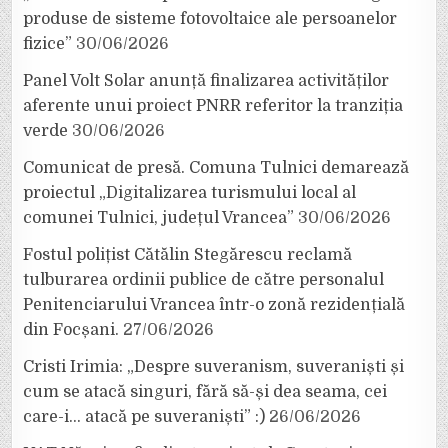
produse de sisteme fotovoltaice ale persoanelor
fizice”
30/06/2026
Panel Volt Solar anunță finalizarea activităților
aferente unui proiect PNRR referitor la tranziția
verde
30/06/2026
Comunicat de presă. Comuna Tulnici demarează
proiectul „Digitalizarea turismului local al
comunei Tulnici, județul Vrancea”
30/06/2026
Fostul polițist Cătălin Stegărescu reclamă
tulburarea ordinii publice de către personalul
Penitenciarului Vrancea într-o zonă rezidențială
din Focșani.
27/06/2026
Cristi Irimia: „Despre suveranism, suveraniști și
cum se atacă singuri, fără să-și dea seama, cei
care-i… atacă pe suveraniști” :)
26/06/2026