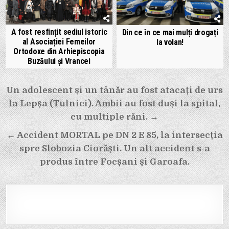
A fost resfințit sediul istoric
Din ce în ce mai mulți drogați
al Asociației Femeilor
la volan!
Ortodoxe din Arhiepiscopia
Buzăului și Vrancei
Navigare
Un adolescent și un tânăr au fost atacați de urs
în
la Lepșa (Tulnici). Ambii au fost duși la spital,
articole
cu multiple răni. →
← Accident MORTAL pe DN 2 E 85, la intersecția
spre Slobozia Ciorăști. Un alt accident s-a
produs între Focșani și Garoafa.