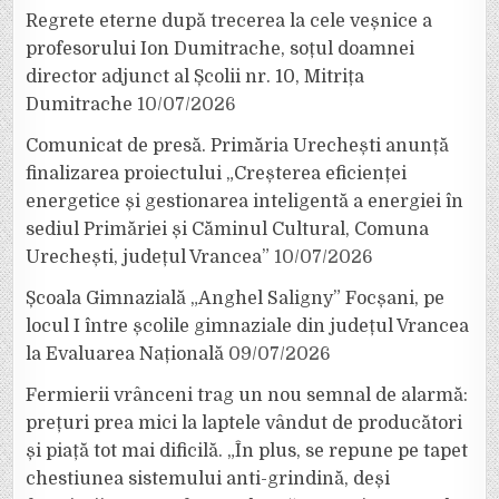
Regrete eterne după trecerea la cele veșnice a
profesorului Ion Dumitrache, soțul doamnei
director adjunct al Școlii nr. 10, Mitrița
Dumitrache
10/07/2026
Comunicat de presă. Primăria Urechești anunță
finalizarea proiectului „Creșterea eficienței
energetice și gestionarea inteligentă a energiei în
sediul Primăriei și Căminul Cultural, Comuna
Urechești, județul Vrancea”
10/07/2026
Școala Gimnazială „Anghel Saligny” Focșani, pe
locul I între școlile gimnaziale din județul Vrancea
la Evaluarea Națională
09/07/2026
Fermierii vrânceni trag un nou semnal de alarmă:
prețuri prea mici la laptele vândut de producători
și piață tot mai dificilă. „În plus, se repune pe tapet
chestiunea sistemului anti-grindină, deși