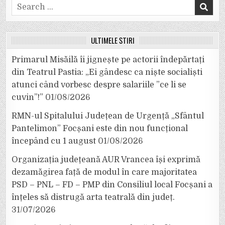
Search
for:
ULTIMELE ȘTIRI
Primarul Misăilă îi jignește pe actorii îndepărtați
din Teatrul Pastia: „Ei gândesc ca niște socialiști
atunci când vorbesc despre salariile ”ce li se
cuvin”!”
01/08/2026
RMN-ul Spitalului Județean de Urgență „Sfântul
Pantelimon” Focșani este din nou funcțional
începând cu 1 august
01/08/2026
Organizația județeană AUR Vrancea își exprimă
dezamăgirea față de modul în care majoritatea
PSD – PNL – FD – PMP din Consiliul local Focșani a
înțeles să distrugă arta teatrală din județ.
31/07/2026