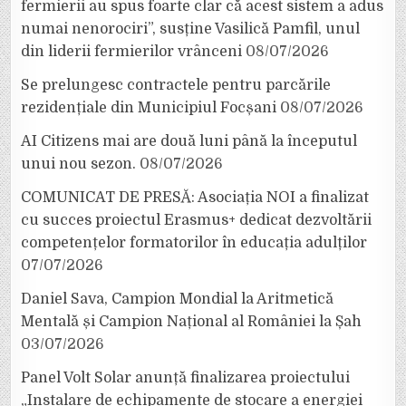
fermierii au spus foarte clar că acest sistem a adus
numai nenorociri”, susține Vasilică Pamfil, unul
din liderii fermierilor vrânceni
08/07/2026
Se prelungesc contractele pentru parcările
rezidențiale din Municipiul Focșani
08/07/2026
AI Citizens mai are două luni până la începutul
unui nou sezon.
08/07/2026
COMUNICAT DE PRESĂ: Asociația NOI a finalizat
cu succes proiectul Erasmus+ dedicat dezvoltării
competențelor formatorilor în educația adulților
07/07/2026
Daniel Sava, Campion Mondial la Aritmetică
Mentală și Campion Național al României la Șah
03/07/2026
Panel Volt Solar anunță finalizarea proiectului
„Instalare de echipamente de stocare a energiei