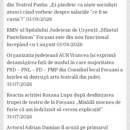
din Teatrul Pastia: „Ei gândesc ca niște socialiști
atunci când vorbesc despre salariile ”ce li se
cuvin”!”
01/08/2026
RMN-ul Spitalului Județean de Urgență „Sfântul
Pantelimon” Focșani este din nou funcțional
începând cu 1 august
01/08/2026
Organizația județeană AUR Vrancea își exprimă
dezamăgirea față de modul în care majoritatea
PSD – PNL – FD – PMP din Consiliul local Focșani a
înțeles să distrugă arta teatrală din județ.
31/07/2026
Reacția actriței Roxana Lupu după desființarea
trupei de teatru de la Focșani: „Misăilă mocnea de
furie că am îndrăznit să cerem explicații!”
31/07/2026
Actorul Adrian Damian îl acuză pe primarul