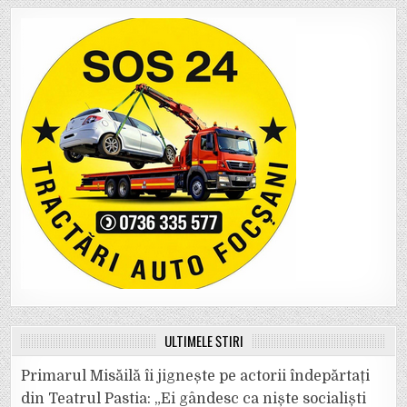
ULTIMELE ȘTIRI
Primarul Misăilă îi jignește pe actorii îndepărtați
din Teatrul Pastia: „Ei gândesc ca niște socialiști