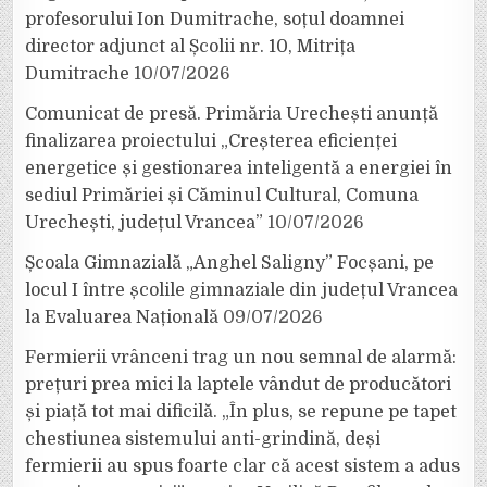
profesorului Ion Dumitrache, soțul doamnei
director adjunct al Școlii nr. 10, Mitrița
Dumitrache
10/07/2026
Comunicat de presă. Primăria Urechești anunță
finalizarea proiectului „Creșterea eficienței
energetice și gestionarea inteligentă a energiei în
sediul Primăriei și Căminul Cultural, Comuna
Urechești, județul Vrancea”
10/07/2026
Școala Gimnazială „Anghel Saligny” Focșani, pe
locul I între școlile gimnaziale din județul Vrancea
la Evaluarea Națională
09/07/2026
Fermierii vrânceni trag un nou semnal de alarmă:
prețuri prea mici la laptele vândut de producători
și piață tot mai dificilă. „În plus, se repune pe tapet
chestiunea sistemului anti-grindină, deși
fermierii au spus foarte clar că acest sistem a adus