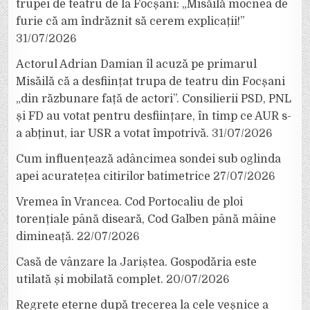
trupei de teatru de la Focșani: „Misăilă mocnea de
furie că am îndrăznit să cerem explicații!”
31/07/2026
Actorul Adrian Damian îl acuză pe primarul
Misăilă că a desființat trupa de teatru din Focșani
„din răzbunare față de actori”. Consilierii PSD, PNL
și FD au votat pentru desființare, în timp ce AUR s-
a abținut, iar USR a votat împotrivă.
31/07/2026
Cum influențează adâncimea sondei sub oglinda
apei acuratețea citirilor batimetrice
27/07/2026
Vremea în Vrancea. Cod Portocaliu de ploi
torențiale până diseară, Cod Galben până mâine
dimineață.
22/07/2026
Casă de vânzare la Jariștea. Gospodăria este
utilată și mobilată complet.
20/07/2026
Regrete eterne după trecerea la cele veșnice a