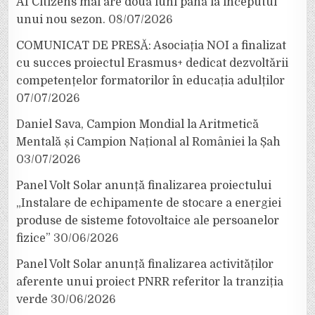
AI Citizens mai are două luni până la începutul
unui nou sezon.
08/07/2026
COMUNICAT DE PRESĂ: Asociația NOI a finalizat
cu succes proiectul Erasmus+ dedicat dezvoltării
competențelor formatorilor în educația adulților
07/07/2026
Daniel Sava, Campion Mondial la Aritmetică
Mentală și Campion Național al României la Șah
03/07/2026
Panel Volt Solar anunță finalizarea proiectului
„Instalare de echipamente de stocare a energiei
produse de sisteme fotovoltaice ale persoanelor
fizice”
30/06/2026
Panel Volt Solar anunță finalizarea activităților
aferente unui proiect PNRR referitor la tranziția
verde
30/06/2026