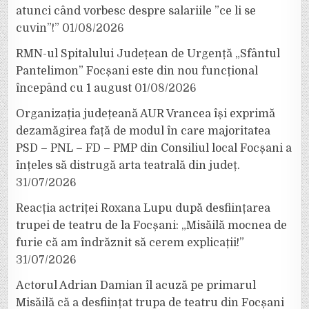
atunci când vorbesc despre salariile ”ce li se
cuvin”!”
01/08/2026
RMN-ul Spitalului Județean de Urgență „Sfântul
Pantelimon” Focșani este din nou funcțional
începând cu 1 august
01/08/2026
Organizația județeană AUR Vrancea își exprimă
dezamăgirea față de modul în care majoritatea
PSD – PNL – FD – PMP din Consiliul local Focșani a
înțeles să distrugă arta teatrală din județ.
31/07/2026
Reacția actriței Roxana Lupu după desființarea
trupei de teatru de la Focșani: „Misăilă mocnea de
furie că am îndrăznit să cerem explicații!”
31/07/2026
Actorul Adrian Damian îl acuză pe primarul
Misăilă că a desființat trupa de teatru din Focșani