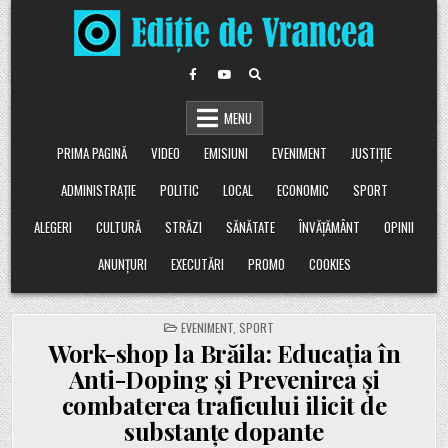
Skip
to
content
MENU
PRIMA PAGINĂ
VIDEO
EMISIUNI
EVENIMENT
JUSTIȚIE
ADMINISTRAȚIE
POLITIC
LOCAL
ECONOMIC
SPORT
ALEGERI
CULTURĂ
STRĂZI
SĂNĂTATE
ÎNVĂȚĂMÂNT
OPINII
ANUNȚURI
EXECUTĂRI
PROMO
COOKIES
POSTED
EVENIMENT
,
SPORT
IN
Work-shop la Brăila: Educația în
Anti-Doping și Prevenirea și
combaterea traficului ilicit de
substanțe dopante