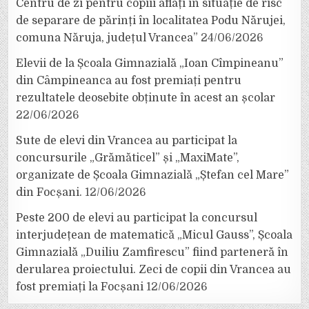
Centru de zi pentru copiii aflați în situație de risc
de separare de părinți în localitatea Podu Nărujei,
comuna Năruja, județul Vrancea”
24/06/2026
Elevii de la Școala Gimnazială „Ioan Cîmpineanu”
din Câmpineanca au fost premiați pentru
rezultatele deosebite obținute în acest an școlar
22/06/2026
Sute de elevi din Vrancea au participat la
concursurile „Grămăticel” și „MaxiMate”,
organizate de Școala Gimnazială „Ștefan cel Mare”
din Focșani.
12/06/2026
Peste 200 de elevi au participat la concursul
interjudețean de matematică „Micul Gauss”, Școala
Gimnazială „Duiliu Zamfirescu” fiind parteneră în
derularea proiectului. Zeci de copii din Vrancea au
fost premiați la Focșani
12/06/2026