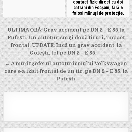
contact fizic direct cu doi
bătrâni din Focșani, fără a
folosi mănuși de protecție.
Navigare
ULTIMA ORĂ: Grav accident pe DN 2 – E 85 la
în
Pufești. Un autoturism și două tiruri, impact
articole
frontal. UPDATE: Încă un grav accident, la
Golești, tot pe DN 2 – E 85. →
← A murit șoferul autoturismului Volkswagen
care s-a izbit frontal de un tir, pe DN 2 – E 85, la
Pufești