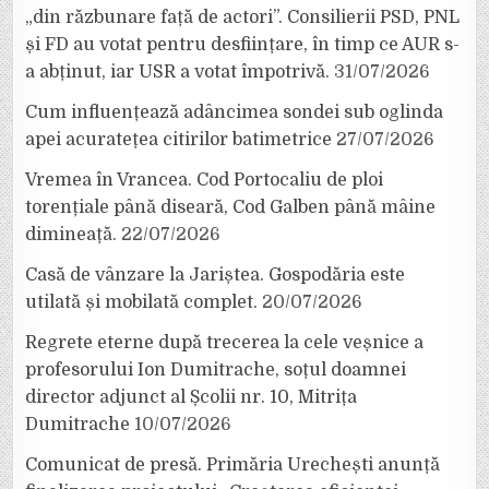
„din răzbunare față de actori”. Consilierii PSD, PNL
și FD au votat pentru desființare, în timp ce AUR s-
a abținut, iar USR a votat împotrivă.
31/07/2026
Cum influențează adâncimea sondei sub oglinda
apei acuratețea citirilor batimetrice
27/07/2026
Vremea în Vrancea. Cod Portocaliu de ploi
torențiale până diseară, Cod Galben până mâine
dimineață.
22/07/2026
Casă de vânzare la Jariștea. Gospodăria este
utilată și mobilată complet.
20/07/2026
Regrete eterne după trecerea la cele veșnice a
profesorului Ion Dumitrache, soțul doamnei
director adjunct al Școlii nr. 10, Mitrița
Dumitrache
10/07/2026
Comunicat de presă. Primăria Urechești anunță