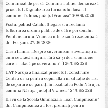
Comunicat de presă. Comuna Tulnici demarează
proiectul „Digitalizarea turismului local al
comunei Tulnici, județul Vrancea”
30/06/2026
Fostul polițist Cătălin Stegărescu reclamă
tulburarea ordinii publice de către personalul
Penitenciarului Vrancea într-o zonă rezidențială
din Focșani.
27/06/2026
Cristi Irimia: „Despre suveranism, suveraniști și
cum se atacă singuri, fără să-și dea seama, cei
care-i… atacă pe suveraniști” :)
26/06/2026
UAT Năruja a finalizat proiectul „Construire
Centru de zi pentru copiii aflați în situație de risc
de separare de părinți în localitatea Podu Nărujei,
comuna Năruja, județul Vrancea”
24/06/2026
Elevii de la Școala Gimnazială „Ioan Cîmpineanu”
din Câmpineanca au fost premiați pentru