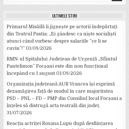
for:
ULTIMELE ȘTIRI
Primarul Misăilă îi jignește pe actorii îndepărtați
din Teatrul Pastia: „Ei gândesc ca niște socialiști
atunci când vorbesc despre salariile ”ce li se
cuvin”!”
01/08/2026
RMN-ul Spitalului Județean de Urgență „Sfântul
Pantelimon” Focșani este din nou funcțional
începând cu 1 august
01/08/2026
Organizația județeană AUR Vrancea își exprimă
dezamăgirea față de modul în care majoritatea
PSD – PNL – FD – PMP din Consiliul local Focșani a
înțeles să distrugă arta teatrală din județ.
31/07/2026
Reacția actriței Roxana Lupu după desființarea