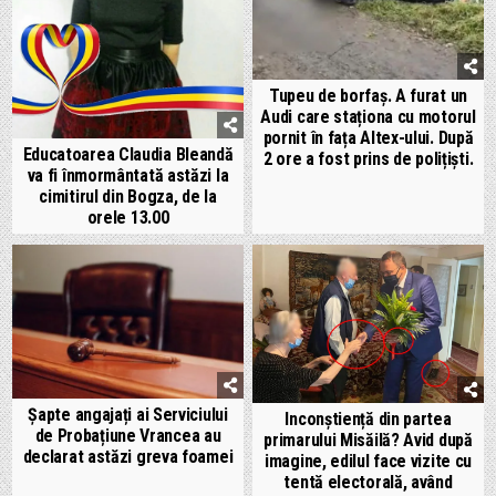
Tupeu de borfaș. A furat un
Audi care staționa cu motorul
pornit în fața Altex-ului. După
Educatoarea Claudia Bleandă
2 ore a fost prins de polițiști.
va fi înmormântată astăzi la
cimitirul din Bogza, de la
orele 13.00
Șapte angajați ai Serviciului
Inconștiență din partea
de Probațiune Vrancea au
primarului Misăilă? Avid după
declarat astăzi greva foamei
imagine, edilul face vizite cu
tentă electorală, având