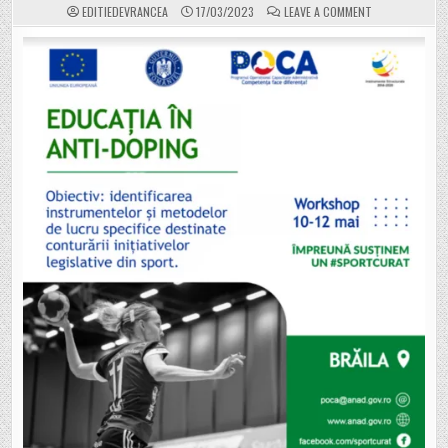
ON
EDITIEDEVRANCEA
17/03/2023
LEAVE A COMMENT
WORK-
SHOP
LA
BRĂILA:
EDUCAȚIA
ÎN
ANTI-
DOPING
ȘI
PREVENIREA
ȘI
COMBATEREA
TRAFICULUI
ILICIT
DE
SUBSTANȚE
DOPANTE