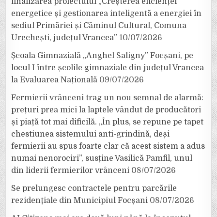
finalizarea proiectului „Creșterea eficienței
energetice și gestionarea inteligentă a energiei în
sediul Primăriei și Căminul Cultural, Comuna
Urechești, județul Vrancea”
10/07/2026
Școala Gimnazială „Anghel Saligny” Focșani, pe
locul I între școlile gimnaziale din județul Vrancea
la Evaluarea Națională
09/07/2026
Fermierii vrânceni trag un nou semnal de alarmă:
prețuri prea mici la laptele vândut de producători
și piață tot mai dificilă. „În plus, se repune pe tapet
chestiunea sistemului anti-grindină, deși
fermierii au spus foarte clar că acest sistem a adus
numai nenorociri”, susține Vasilică Pamfil, unul
din liderii fermierilor vrânceni
08/07/2026
Se prelungesc contractele pentru parcările
rezidențiale din Municipiul Focșani
08/07/2026