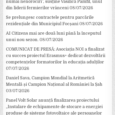
numai nenorociri”, susține Vasilică Pamfil, unul
din liderii fermierilor vrânceni
08/07/2026
Se prelungesc contractele pentru parcările
rezidențiale din Municipiul Focșani
08/07/2026
AI Citizens mai are două luni până la începutul
unui nou sezon.
08/07/2026
COMUNICAT DE PRESĂ: Asociația NOI a finalizat
cu succes proiectul Erasmus+ dedicat dezvoltării
competențelor formatorilor în educația adulților
07/07/2026
Daniel Sava, Campion Mondial la Aritmetică
Mentală și Campion Național al României la Șah
03/07/2026
Panel Volt Solar anunță finalizarea proiectului
„Instalare de echipamente de stocare a energiei
produse de sisteme fotovoltaice ale persoanelor