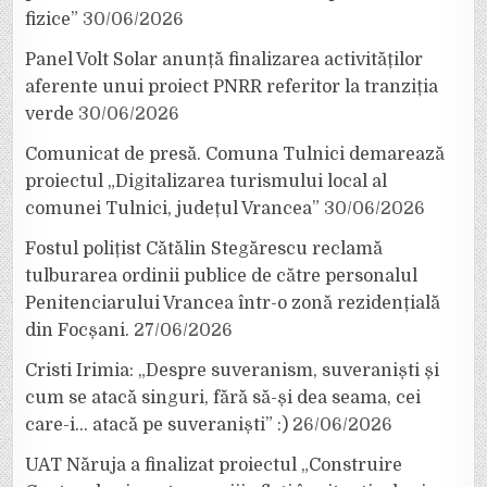
fizice”
30/06/2026
Panel Volt Solar anunță finalizarea activităților
aferente unui proiect PNRR referitor la tranziția
verde
30/06/2026
Comunicat de presă. Comuna Tulnici demarează
proiectul „Digitalizarea turismului local al
comunei Tulnici, județul Vrancea”
30/06/2026
Fostul polițist Cătălin Stegărescu reclamă
tulburarea ordinii publice de către personalul
Penitenciarului Vrancea într-o zonă rezidențială
din Focșani.
27/06/2026
Cristi Irimia: „Despre suveranism, suveraniști și
cum se atacă singuri, fără să-și dea seama, cei
care-i… atacă pe suveraniști” :)
26/06/2026
UAT Năruja a finalizat proiectul „Construire