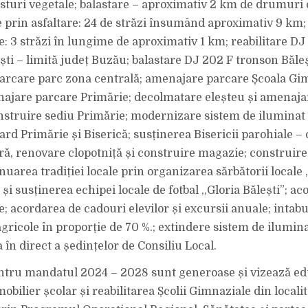
esturi vegetale; balastare – aproximativ 2 km de drumuri
prin asfaltare: 24 de străzi însumând aproximativ 9 km; 
re: 3 străzi în lungime de aproximativ 1 km; reabilitare DJ
ști – limită județ Buzău; balastare DJ 202 F tronson Băleș
arcare parc zona centrală; amenajare parcare Școala Gi
najare parcare Primărie; decolmatare eleșteu și amenaja
nstruire sediu Primărie; modernizare sistem de iluminat 
rd Primărie și Biserică; susținerea Bisericii parohiale –
ă, renovare clopotniță și construire magazie; construir
nuarea tradiției locale prin organizarea sărbătorii locale „
 și susținerea echipei locale de fotbal ,,Gloria Bălești”; a
e; acordarea de cadouri elevilor și excursii anuale; intab
gricole în proporție de 70 %.; extindere sistem de ilumina
în direct a ședințelor de Consiliu Local.
ntru mandatul 2024 – 2028 sunt generoase și vizează ed
obilier școlar și reabilitarea Școlii Gimnaziale din localit