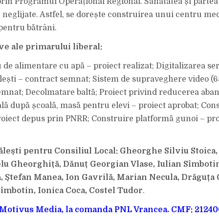
prin Programul Operațional Regional. Sănătatea și partea
le neglijate. Astfel, se dorește construirea unui centru med
entru bătrâni.
ve ale primarului liberal:
de alimentare cu apă – proiect realizat; Digitalizarea ser
lești – contract semnat; Sistem de supraveghere video (
emnat; Decolmatare baltă; Proiect privind reducerea aba
ală după școală, masă pentru elevi – proiect aprobat; Cons
proiect depus prin PNRR; Construire platformă gunoi – pr
ălești pentru Consiliul Local: Gheorghe Silviu Stoica,
lu Gheorghiță, Dănuț Georgian Vlase, Iulian Sîmbotin,
ă, Ștefan Manea, Ion Gavrilă, Marian Necula, Drăguța 
mbotin, Ionica Coca, Costel Tudor
.
 Motivus Media, la comanda PNL Vrancea. CMF: 21240