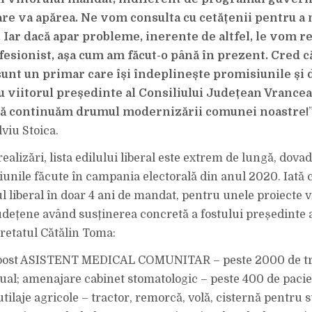
STOICA
ÎN
re va apărea. Ne vom consulta cu cetățenii pentru a n
4
ANI
DE
. Iar dacă apar probleme, inerente de altfel, le vom r
MANDAT!
esionist, așa cum am făcut-o până în prezent. Cred c
sunt un primar care își îndeplinește promisiunile și 
 viitorul președinte al Consiliului Județean Vrancea
să continuăm drumul modernizării comunei noastre!
viu Stoica.
realizări, lista edilului liberal este extrem de lungă, dovad
iunile făcute în campania electorală din anul 2020. Iată c
l liberal în doar 4 ani de mandat, pentru unele proiecte 
dețene având susținerea concretă a fostului președinte 
retatul Cătălin Toma:
e post ASISTENT MEDICAL COMUNITAR – peste 2000 de tr
ual; amenajare cabinet stomatologic – peste 400 de pacien
utilaje agricole – tractor, remorcă, volă, cisternă pentru s