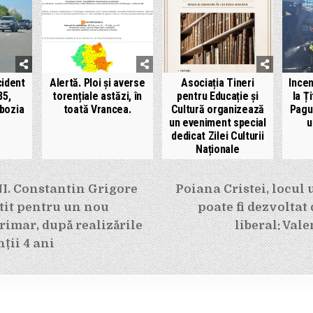
ident
Alertă. Ploi și averse
Asociația Tineri
Ince
85,
torențiale astăzi, în
pentru Educație și
la Ț
bozia
toată Vrancea.
Cultură organizează
Pagu
un eveniment special
u
dedicat Zilei Culturii
Naționale
e
. Constantin Grigore
Poiana Cristei, locul 
tit pentru un nou
poate fi dezvoltat
imar, după realizările
liberal: Val
ții 4 ani