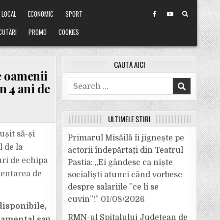
LOCAL
ECONOMIC
SPORT
CUTĂRI
PROMO
COOKIES
CAUTĂ AICI
e oamenii
Search
n 4 ani de
for:
ULTIMELE ȘTIRI
ușit să-și
Primarul Misăilă îi jignește pe
l de la
actorii îndepărtați din Teatrul
ri de echipa
Pastia: „Ei gândesc ca niște
mentarea de
socialiști atunci când vorbesc
despre salariile ”ce li se
cuvin”!”
01/08/2026
disponibile,
RMN-ul Spitalului Județean de
namental sau