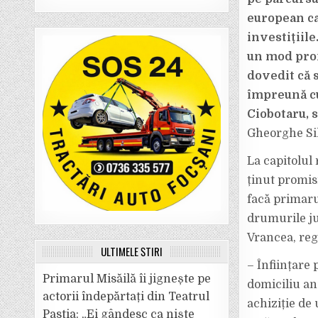
european ca
investițiile
un mod prof
dovedit că 
împreună cu
Ciobotaru, 
Gheorghe Sil
La capitolul 
ținut promis
facă primaru
drumurile ju
Vrancea, reg
ULTIMELE ȘTIRI
– Înființar
Primarul Misăilă îi jignește pe
domiciliu an
actorii îndepărtați din Teatrul
achiziție de 
Pastia: „Ei gândesc ca niște