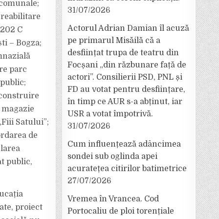
 comunale;
31/07/2026
reabilitare
Actorul Adrian Damian îl acuză
 202 C
pe primarul Misăilă că a
ti – Bogza;
desființat trupa de teatru din
mnazială
Focșani „din răzbunare față de
re parc
actori”. Consilierii PSD, PNL și
public;
FD au votat pentru desființare,
 construire
în timp ce AUR s-a abținut, iar
e magazie
USR a votat împotrivă.
Fiii Satului”;
31/07/2026
cordarea de
Cum influențează adâncimea
ularea
sondei sub oglinda apei
t public,
acuratețea citirilor batimetrice
27/07/2026
ucația
Vremea în Vrancea. Cod
ate, proiect
Portocaliu de ploi torențiale