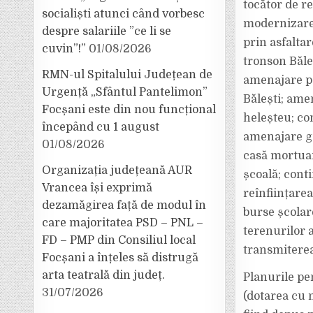
tocător de r
socialiști atunci când vorbesc
modernizare 
despre salariile ”ce li se
prin asfalta
cuvin”!”
01/08/2026
tronson Băle
RMN-ul Spitalului Județean de
amenajare p
Urgență „Sfântul Pantelimon”
Bălești; ame
Focșani este din nou funcțional
heleșteu; co
începând cu 1 august
amenajare ga
01/08/2026
casă mortuar
Organizația județeană AUR
școală; conti
Vrancea își exprimă
reînființarea
dezamăgirea față de modul în
burse școlar
care majoritatea PSD – PNL –
terenurilor a
FD – PMP din Consiliul local
transmiterea 
Focșani a înțeles să distrugă
arta teatrală din județ.
Planurile pe
31/07/2026
(dotarea cu m