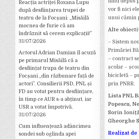
fiind depus 
Reacția actriței Roxana Lupu
vor fi nici e
după desființarea trupei de
unui cămin p
teatru de la Focșani: „Misăilă
mocnea de furie că am
Alte obiecti
îndrăznit să cerem explicații!”
31/07/2026
– Sistem nou 
Primăriei Bă
Actorul Adrian Damian îl acuză
– contract s
pe primarul Misăilă că a
școlar – șco
desființat trupa de teatru din
bicicletă – 
Focșani „din răzbunare față de
actori”. Consilierii PSD, PNL și
prin PNRR.
FD au votat pentru desființare,
Lista PNL B
în timp ce AUR s-a abținut, iar
Popescu, Ne
USR a votat împotrivă.
Sorin Ioniț
31/07/2026
Gheorghe Sî
Cum influențează adâncimea
Realizat de
sondei sub oglinda apei