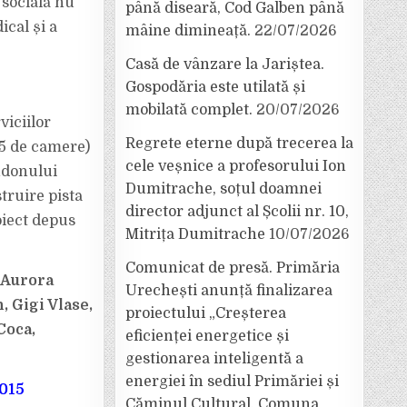
 socială nu
până diseară, Cod Galben până
ical și a
mâine dimineață.
22/07/2026
Casă de vânzare la Jariștea.
Gospodăria este utilată și
mobilată complet.
20/07/2026
viciilor
Regrete eterne după trecerea la
65 de camere)
cele veșnice a profesorului Ion
ndonului
Dumitrache, soțul doamnei
truire pista
director adjunct al Școlii nr. 10,
oiect depus
Mitrița Dumitrache
10/07/2026
Comunicat de presă. Primăria
 Aurora
Urechești anunță finalizarea
 Gigi Vlase,
proiectului „Creșterea
Coca,
eficienței energetice și
gestionarea inteligentă a
energiei în sediul Primăriei și
015
Căminul Cultural, Comuna