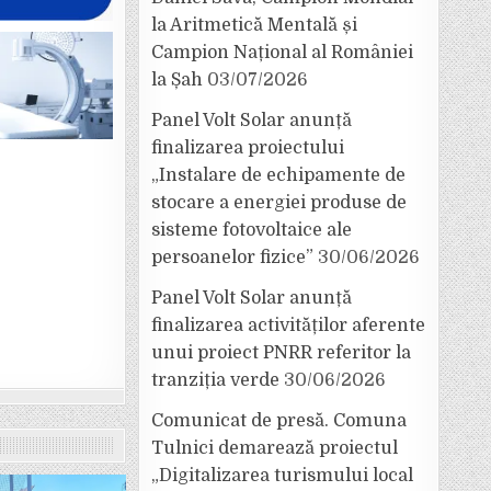
la Aritmetică Mentală și
Campion Național al României
la Șah
03/07/2026
Panel Volt Solar anunță
finalizarea proiectului
„Instalare de echipamente de
stocare a energiei produse de
sisteme fotovoltaice ale
persoanelor fizice”
30/06/2026
Panel Volt Solar anunță
finalizarea activităților aferente
unui proiect PNRR referitor la
tranziția verde
30/06/2026
Comunicat de presă. Comuna
Tulnici demarează proiectul
„Digitalizarea turismului local