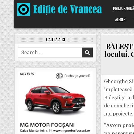
Skip
PRIMA PAGIN
to
content
ALEGERI
CAUTĂ AICI
BĂLEȘTI.
Search
locului. 
for:
Gheorghe Silv
împletească v
Bălești și-a
de consilier
noi proiecte.
”
Avem proie
pe parcursu