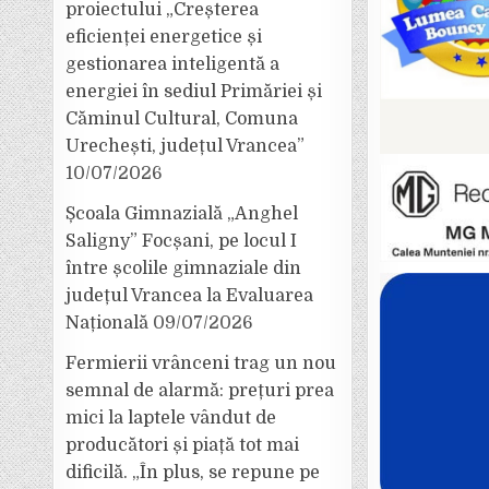
proiectului „Creșterea
eficienței energetice și
gestionarea inteligentă a
energiei în sediul Primăriei și
Căminul Cultural, Comuna
Urechești, județul Vrancea”
10/07/2026
Școala Gimnazială „Anghel
Saligny” Focșani, pe locul I
între școlile gimnaziale din
județul Vrancea la Evaluarea
Națională
09/07/2026
Fermierii vrânceni trag un nou
semnal de alarmă: prețuri prea
mici la laptele vândut de
producători și piață tot mai
dificilă. „În plus, se repune pe