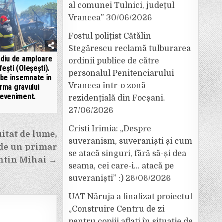
al comunei Tulnici, județul
Vrancea”
30/06/2026
Fostul polițist Cătălin
Stegărescu reclamă tulburarea
ndiu de amploare
ordinii publice de către
ifești (Oleșești).
personalul Penitenciarului
be însemnate în
Vrancea într-o zonă
rma gravului
eveniment.
rezidențială din Focșani.
27/06/2026
Cristi Irimia: „Despre
uitat de lume,
suveranism, suveraniști și cum
 de un primar
se atacă singuri, fără să-și dea
entin Mihai →
seama, cei care-i… atacă pe
suveraniști” :)
26/06/2026
UAT Năruja a finalizat proiectul
„Construire Centru de zi
pentru copiii aflați în situație de