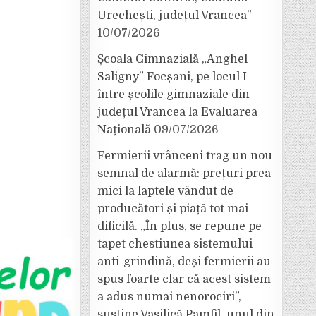
Urechești, județul Vrancea”
10/07/2026
Școala Gimnazială „Anghel
Saligny” Focșani, pe locul I
între școlile gimnaziale din
județul Vrancea la Evaluarea
Națională
09/07/2026
Fermierii vrânceni trag un nou
semnal de alarmă: prețuri prea
mici la laptele vândut de
producători și piață tot mai
dificilă. „În plus, se repune pe
tapet chestiunea sistemului
anti-grindină, deși fermierii au
spus foarte clar că acest sistem
a adus numai nenorociri”,
susține Vasilică Pamfil, unul din