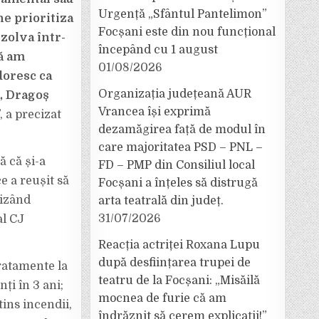
Urgență „Sfântul Pantelimon”
e prioritiza
Focșani este din nou funcțional
ezolva într-
începând cu 1 august
ă am
01/08/2026
doresc ca
Organizația județeană AUR
, Dragoș
Vrancea își exprimă
”, a precizat
dezamăgirea față de modul în
care majoritatea PSD – PNL –
ă că și-a
FD – PMP din Consiliul local
e a reușit să
Focșani a înțeles să distrugă
vizând
arta teatrală din județ.
31/07/2026
al CJ
Reacția actriței Roxana Lupu
după desființarea trupei de
atamente la
teatru de la Focșani: „Misăilă
ți în 3 ani;
mocnea de furie că am
tins incendii,
îndrăznit să cerem explicații!”