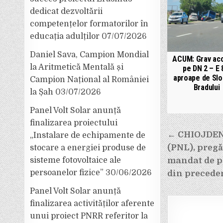
dedicat dezvoltării
competențelor formatorilor în
educația adulților
07/07/2026
Daniel Sava, Campion Mondial
ACUM: Grav acc
la Aritmetică Mentală și
pe DN 2 – E 
aproape de Slo
Campion Național al României
Bradului
la Șah
03/07/2026
Panel Volt Solar anunță
finalizarea proiectului
Navigar
← CHIOJDENI
„Instalare de echipamente de
în
(PNL), pregă
stocare a energiei produse de
articole
mandat de pr
sisteme fotovoltaice ale
persoanelor fizice”
30/06/2026
din preceden
Panel Volt Solar anunță
finalizarea activităților aferente
unui proiect PNRR referitor la