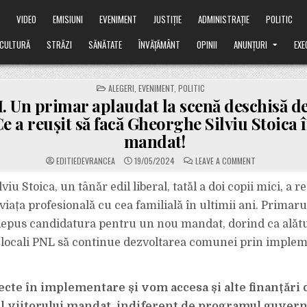
Ă
VIDEO
EMISIUNI
EVENIMENT
JUSTIȚIE
ADMINISTRAȚIE
POLITIC
CULTURĂ
STRĂZI
SĂNĂTATE
ÎNVĂȚĂMÂNT
OPINII
ANUNȚURI
EXE
POSTED
ALEGERI
,
EVENIMENT
,
POLITIC
IN
 Un primar aplaudat la scenă deschisă d
Ce a reușit să facă Gheorghe Silviu Stoica î
mandat!
ON
EDITIEDEVRANCEA
19/05/2024
LEAVE A COMMENT
BĂLEȘTI.
UN
PRIMAR
iu Stoica, un tânăr edil liberal, tatăl a doi copii mici, a re
APLAUDAT
LA
iața profesională cu cea familială în ultimii ani. Primaru
SCENĂ
DESCHISĂ
 depus candidatura pentru un nou mandat, dorind ca alătu
DE
OAMENII
i locali PNL să continue dezvoltarea comunei prin imple
LOCULUI.
CE
A
REUȘIT
SĂ
FACĂ
cte în implementare și vom accesa și alte finanțări 
GHEORGHE
SILVIU
l viitorului mandat, indiferent de programul guver