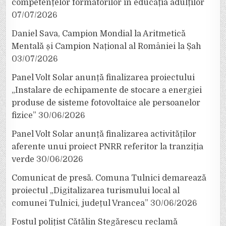
competențelor formatorilor în educația adulților
07/07/2026
Daniel Sava, Campion Mondial la Aritmetică
Mentală și Campion Național al României la Șah
03/07/2026
Panel Volt Solar anunță finalizarea proiectului
„Instalare de echipamente de stocare a energiei
produse de sisteme fotovoltaice ale persoanelor
fizice”
30/06/2026
Panel Volt Solar anunță finalizarea activităților
aferente unui proiect PNRR referitor la tranziția
verde
30/06/2026
Comunicat de presă. Comuna Tulnici demarează
proiectul „Digitalizarea turismului local al
comunei Tulnici, județul Vrancea”
30/06/2026
Fostul polițist Cătălin Stegărescu reclamă