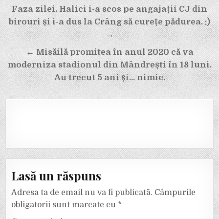
Navigare
Faza zilei. Halici i-a scos pe angajații CJ din
în
birouri și i-a dus la Crâng să curețe pădurea. :)
articole
→
← Misăilă promitea în anul 2020 că va
moderniza stadionul din Mândrești în 18 luni.
Au trecut 5 ani și… nimic.
Lasă un răspuns
Adresa ta de email nu va fi publicată.
Câmpurile
obligatorii sunt marcate cu
*