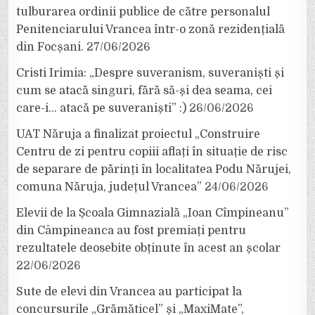
tulburarea ordinii publice de către personalul
Penitenciarului Vrancea într-o zonă rezidențială
din Focșani.
27/06/2026
Cristi Irimia: „Despre suveranism, suveraniști și
cum se atacă singuri, fără să-și dea seama, cei
care-i… atacă pe suveraniști” :)
26/06/2026
UAT Năruja a finalizat proiectul „Construire
Centru de zi pentru copiii aflați în situație de risc
de separare de părinți în localitatea Podu Nărujei,
comuna Năruja, județul Vrancea”
24/06/2026
Elevii de la Școala Gimnazială „Ioan Cîmpineanu”
din Câmpineanca au fost premiați pentru
rezultatele deosebite obținute în acest an școlar
22/06/2026
Sute de elevi din Vrancea au participat la
concursurile „Grămăticel” și „MaxiMate”,