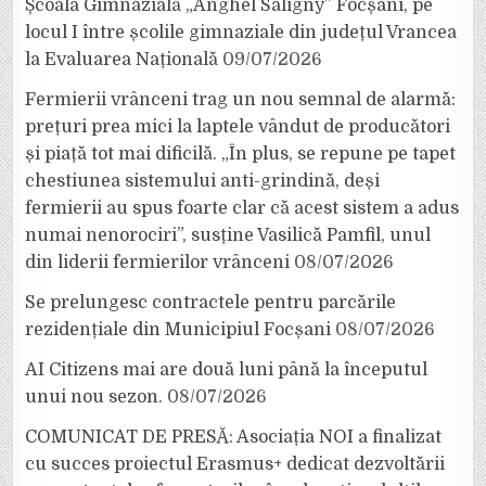
Școala Gimnazială „Anghel Saligny” Focșani, pe
locul I între școlile gimnaziale din județul Vrancea
la Evaluarea Națională
09/07/2026
Fermierii vrânceni trag un nou semnal de alarmă:
prețuri prea mici la laptele vândut de producători
și piață tot mai dificilă. „În plus, se repune pe tapet
chestiunea sistemului anti-grindină, deși
fermierii au spus foarte clar că acest sistem a adus
numai nenorociri”, susține Vasilică Pamfil, unul
din liderii fermierilor vrânceni
08/07/2026
Se prelungesc contractele pentru parcările
rezidențiale din Municipiul Focșani
08/07/2026
AI Citizens mai are două luni până la începutul
unui nou sezon.
08/07/2026
COMUNICAT DE PRESĂ: Asociația NOI a finalizat
cu succes proiectul Erasmus+ dedicat dezvoltării