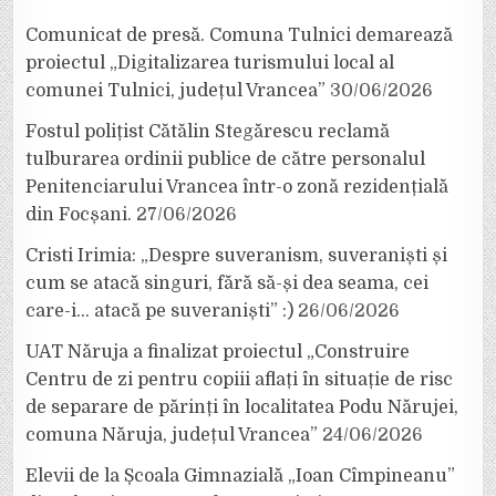
Comunicat de presă. Comuna Tulnici demarează
proiectul „Digitalizarea turismului local al
comunei Tulnici, județul Vrancea”
30/06/2026
Fostul polițist Cătălin Stegărescu reclamă
tulburarea ordinii publice de către personalul
Penitenciarului Vrancea într-o zonă rezidențială
din Focșani.
27/06/2026
Cristi Irimia: „Despre suveranism, suveraniști și
cum se atacă singuri, fără să-și dea seama, cei
care-i… atacă pe suveraniști” :)
26/06/2026
UAT Năruja a finalizat proiectul „Construire
Centru de zi pentru copiii aflați în situație de risc
de separare de părinți în localitatea Podu Nărujei,
comuna Năruja, județul Vrancea”
24/06/2026
Elevii de la Școala Gimnazială „Ioan Cîmpineanu”