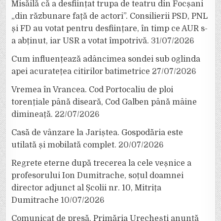
Misăilă că a desființat trupa de teatru din Focșani
„din răzbunare față de actori”. Consilierii PSD, PNL
și FD au votat pentru desființare, în timp ce AUR s-
a abținut, iar USR a votat împotrivă.
31/07/2026
Cum influențează adâncimea sondei sub oglinda
apei acuratețea citirilor batimetrice
27/07/2026
Vremea în Vrancea. Cod Portocaliu de ploi
torențiale până diseară, Cod Galben până mâine
dimineață.
22/07/2026
Casă de vânzare la Jariștea. Gospodăria este
utilată și mobilată complet.
20/07/2026
Regrete eterne după trecerea la cele veșnice a
profesorului Ion Dumitrache, soțul doamnei
director adjunct al Școlii nr. 10, Mitrița
Dumitrache
10/07/2026
Comunicat de presă. Primăria Urechești anunță