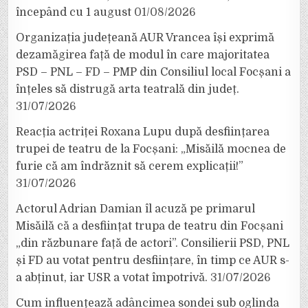
începând cu 1 august
01/08/2026
Organizația județeană AUR Vrancea își exprimă
dezamăgirea față de modul în care majoritatea
PSD – PNL – FD – PMP din Consiliul local Focșani a
înțeles să distrugă arta teatrală din județ.
31/07/2026
Reacția actriței Roxana Lupu după desființarea
trupei de teatru de la Focșani: „Misăilă mocnea de
furie că am îndrăznit să cerem explicații!”
31/07/2026
Actorul Adrian Damian îl acuză pe primarul
Misăilă că a desființat trupa de teatru din Focșani
„din răzbunare față de actori”. Consilierii PSD, PNL
și FD au votat pentru desființare, în timp ce AUR s-
a abținut, iar USR a votat împotrivă.
31/07/2026
Cum influențează adâncimea sondei sub oglinda