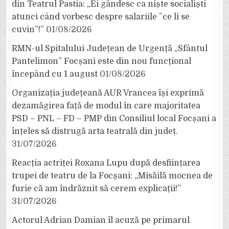
din Teatrul Pastia: „Ei gândesc ca niște socialiști
atunci când vorbesc despre salariile ”ce li se
cuvin”!”
01/08/2026
RMN-ul Spitalului Județean de Urgență „Sfântul
Pantelimon” Focșani este din nou funcțional
începând cu 1 august
01/08/2026
Organizația județeană AUR Vrancea își exprimă
dezamăgirea față de modul în care majoritatea
PSD – PNL – FD – PMP din Consiliul local Focșani a
înțeles să distrugă arta teatrală din județ.
31/07/2026
Reacția actriței Roxana Lupu după desființarea
trupei de teatru de la Focșani: „Misăilă mocnea de
furie că am îndrăznit să cerem explicații!”
31/07/2026
Actorul Adrian Damian îl acuză pe primarul