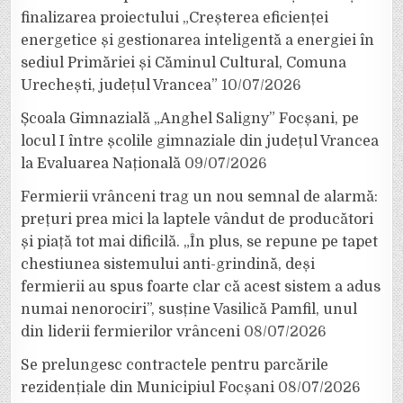
finalizarea proiectului „Creșterea eficienței
energetice și gestionarea inteligentă a energiei în
sediul Primăriei și Căminul Cultural, Comuna
Urechești, județul Vrancea”
10/07/2026
Școala Gimnazială „Anghel Saligny” Focșani, pe
locul I între școlile gimnaziale din județul Vrancea
la Evaluarea Națională
09/07/2026
Fermierii vrânceni trag un nou semnal de alarmă:
prețuri prea mici la laptele vândut de producători
și piață tot mai dificilă. „În plus, se repune pe tapet
chestiunea sistemului anti-grindină, deși
fermierii au spus foarte clar că acest sistem a adus
numai nenorociri”, susține Vasilică Pamfil, unul
din liderii fermierilor vrânceni
08/07/2026
Se prelungesc contractele pentru parcările
rezidențiale din Municipiul Focșani
08/07/2026