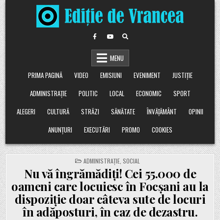
Skip
to
content
MENU
PRIMA PAGINĂ
VIDEO
EMISIUNI
EVENIMENT
JUSTIȚIE
ADMINISTRAȚIE
POLITIC
LOCAL
ECONOMIC
SPORT
ALEGERI
CULTURĂ
STRĂZI
SĂNĂTATE
ÎNVĂȚĂMÂNT
OPINII
ANUNȚURI
EXECUTĂRI
PROMO
COOKIES
POSTED
ADMINISTRAȚIE
,
SOCIAL
IN
Nu vă îngrămădiți! Cei 55.000 de
oameni care locuiesc în Focșani au la
dispoziție doar câteva sute de locuri
în adăposturi, în caz de dezastru.