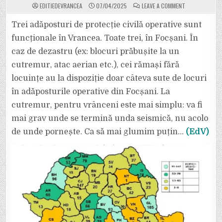
ON
EDITIEDEVRANCEA
07/04/2025
LEAVE A COMMENT
NU
VĂ
ÎNGRĂMĂDIȚI!
Trei adăposturi de protecție civilă operative sunt
CEI
55.000
funcționale în Vrancea. Toate trei, în Focșani. În
DE
OAMENI
caz de dezastru (ex: blocuri prăbușite la un
CARE
LOCUIESC
cutremur, atac aerian etc.), cei rămași fără
ÎN
FOCȘANI
AU
locuințe au la dispoziție doar câteva sute de locuri
LA
DISPOZIȚIE
în adăposturile operative din Focșani. La
DOAR
CÂTEVA
cutremur, pentru vrânceni este mai simplu: va fi
SUTE
DE
mai grav unde se termină unda seismică, nu acolo
LOCURI
ÎN
ADĂPOSTURI,
de unde pornește. Ca să mai glumim puțin…
(EdV)
ÎN
CAZ
DE
DEZASTRU.