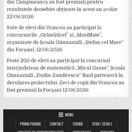
din Câmpineanca au fost premiați pentru
rezultatele deosebite obținute în acest an școlar
22/06/2026
Sute de elevi din Vrancea au participat la
concursurile „Grămăticel” și „MaxiMate”,
organizate de Școala Gimnazială „Ștefan cel Mare”
din Focșani.
12/06/2026
Peste 200 de elevi au participat la concursul
interjudețean de matematică „Micul Gauss”, Școala
Gimnazială „Duiliu Zamfirescu” fiind parteneră în
derularea proiectului. Zeci de copii din Vrancea au
fost premiați la Focșani
12/06/2026
MENU
PRIMA PAGINĂ
CONTACT
COOKIE
ISSN / ISSN-L