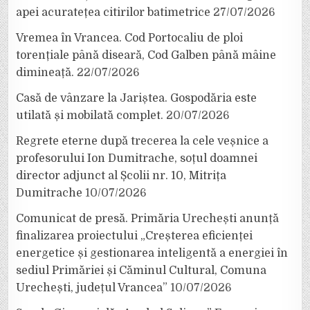
apei acuratețea citirilor batimetrice
27/07/2026
Vremea în Vrancea. Cod Portocaliu de ploi
torențiale până diseară, Cod Galben până mâine
dimineață.
22/07/2026
Casă de vânzare la Jariștea. Gospodăria este
utilată și mobilată complet.
20/07/2026
Regrete eterne după trecerea la cele veșnice a
profesorului Ion Dumitrache, soțul doamnei
director adjunct al Școlii nr. 10, Mitrița
Dumitrache
10/07/2026
Comunicat de presă. Primăria Urechești anunță
finalizarea proiectului „Creșterea eficienței
energetice și gestionarea inteligentă a energiei în
sediul Primăriei și Căminul Cultural, Comuna
Urechești, județul Vrancea”
10/07/2026