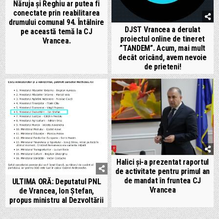
Năruja și Reghiu ar putea fi
conectate prin reabilitarea
drumului comunal 94. Întâlnire
DJST Vrancea a derulat
pe această temă la CJ
proiectul online de tineret
Vrancea.
”TANDEM”. Acum, mai mult
decât oricând, avem nevoie
de prieteni!
Halici și-a prezentat raportul
de activitate pentru primul an
de mandat în fruntea CJ
ULTIMA ORĂ: Deputatul PNL
Vrancea
de Vrancea, Ion Ștefan,
propus ministru al Dezvoltării